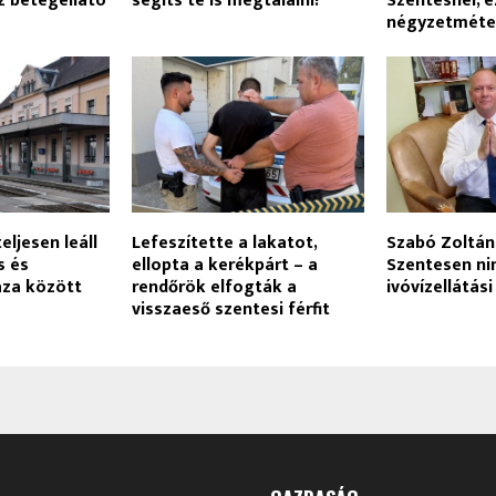
z betegellátó
segíts te is megtalálni!
Szentesnél, e
négyzetméter
ljesen leáll
Lefeszítette a lakatot,
Szabó Zoltán
s és
ellopta a kerékpárt – a
Szentesen ni
áza között
rendőrök elfogták a
ivóvízellátás
visszaeső szentesi férfit