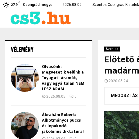
C
nélkül, ami…
Teljesen kiborultak az em
Csongrád megye
2026.08.09.
Szentes-Csongrád-Kistelek 
27.9
VÉLEMÉNY
Szentes
Előtető 
Olvasónk:
madárme
Megvetetik velünk a
“nyugat” áramát,
2020.05.24.
vagy egyáltalán NEM
LESZ ÁRAM
MEGOSZTÁS
2026.08.05.
0
Ábrahám Róbert:
Alkotmányos puccs
és lopakodó
jakobinus diktatúra!