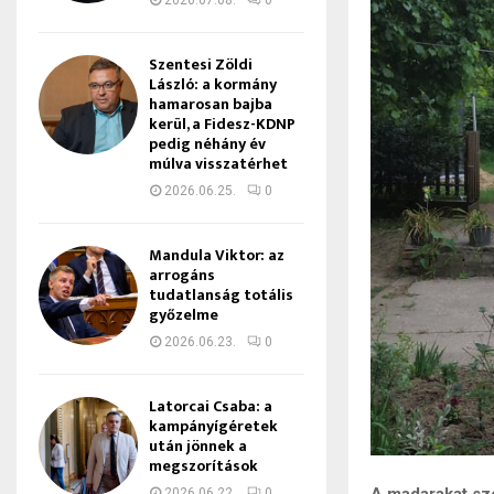
2026.07.08.
0
Szentesi Zöldi
László: a kormány
hamarosan bajba
kerül, a Fidesz-KDNP
pedig néhány év
múlva visszatérhet
2026.06.25.
0
Mandula Viktor: az
arrogáns
tudatlanság totális
győzelme
2026.06.23.
0
Latorcai Csaba: a
kampányígéretek
után jönnek a
megszorítások
A madarakat sz
2026.06.22.
0