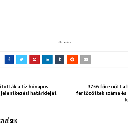
- Hirdetés -
tották a tíz hónapos
3756 főre nőtt a
jelentkezési határidejét
fertőzöttek száma és 
k
GYZÉSEK