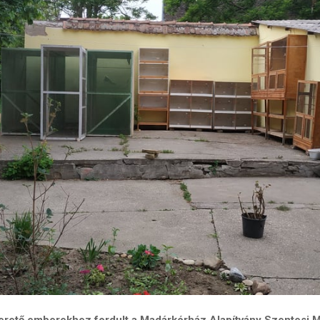
erető emberekhez fordult a Madárkórház Alapítvány Szentesi