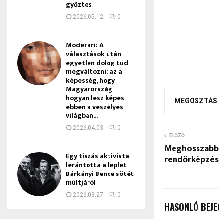
győztes
2026.05.12.
0
Moderari: A
választások után
egyetlen dolog tud
megváltozni: az a
képesség, hogy
Magyarország
hogyan lesz képes
MEGOSZTÁS
ebben a veszélyes
világban...
2026.04.03.
0
ELŐZŐ
Meghosszabbí
Egy tiszás aktivista
rendőrképzés 
lerántotta a leplet
Bárkányi Bence sötét
múltjáról
2026.03.27.
0
HASONLÓ BEJE