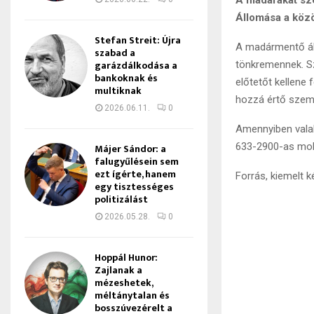
Állomása a köz
Stefan Streit: Újra
A madármentő áll
szabad a
garázdálkodása a
tönkremennek. Sz
bankoknak és
előtetőt kellene 
multiknak
hozzá értő szemé
2026.06.11.
0
Amennyiben valaki
633-2900-as mobi
Májer Sándor: a
falugyűlésein sem
ezt ígérte, hanem
Forrás, kiemelt
egy tisztességes
politizálást
2026.05.28.
0
Hoppál Hunor:
Zajlanak a
mézeshetek,
méltánytalan és
bosszúvezérelt a