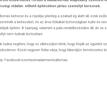
össégi oldalán
:
előtető építésében jártas személyt keresnek.
omás ketrecei és a röpdéje jelenleg a szabad ég alatt áll, ezek eső
eretnék a ketreceket, és az árva fiókákat biztonságban tudni és neve
feléjük építeni. A faanyag, valamint a pala rendelkezésükre áll, de s
lyt nem tudnak biztosítani.
 tudna segíteni, hogy ez elkészüljön kérik, hogy hívják az ügyeleti 
lszámon. Közel negyven fióka várja, hogy kikerüljön természetes k
 kép: Facebook/szentesimadarmentoallomas