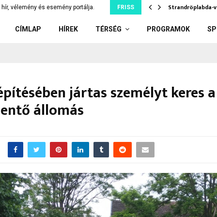
berek Baka András jelölésétől,…
Strandröplabda-v
hír, vélemény és esemény portálja.
FRISS
CÍMLAP
HÍREK
TÉRSÉG
PROGRAMOK
SP
építésében jártas személyt keres a
ntő állomás