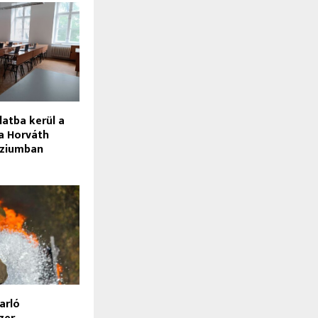
latba kerül a
a Horváth
áziumban
tarló