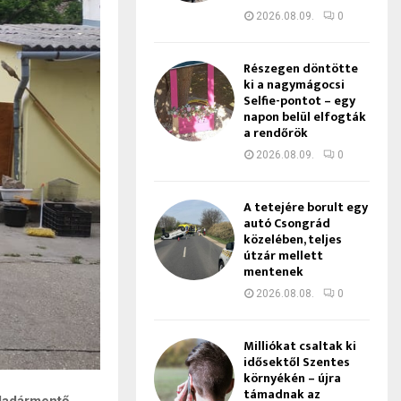
2026.08.09.
0
Részegen döntötte
ki a nagymágocsi
Selfie-pontot – egy
napon belül elfogták
a rendőrök
2026.08.09.
0
A tetejére borult egy
autó Csongrád
közelében, teljes
útzár mellett
mentenek
2026.08.08.
0
Milliókat csaltak ki
idősektől Szentes
környékén – újra
támadnak az
 Madármentő