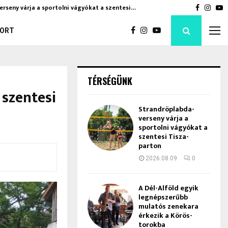
erseny várja a sportolni vágyókat a szentesi…
A Dél-Al
Faceboo
Inst
Y
ORT
TÉRSÉGÜNK
 szentesi
Strandröplabda-
verseny várja a
sportolni vágyókat a
szentesi Tisza-
parton
2026.08.09.
0
A Dél-Alföld egyik
legnépszerűbb
mulatós zenekara
érkezik a Körös-
torokba