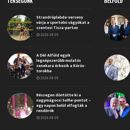
TÉRSÉGÜNK
BELFÖLD
Strandröplabda-verseny
várja a sportolni vágyókat a
szentesi Tisza-parton
2026.08.09.
A Dél-Alföld egyik
legnépszerűbb mulatós
zenekara érkezik a Körös-
torokba
2026.08.09.
Részegen döntötte ki a
nagymágocsi Selfie-pontot –
egy napon belül elfogták a
rendőrök
2026.08.09.