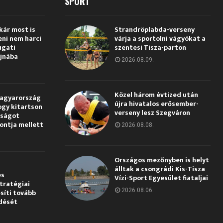
SPORT
kár most is
Strandröplabda-verseny
eni nem harci
várja a sportolni vágyókat a
ugati
szentesi Tisza-parton
jnába
2026.08.09.
Közel három évtized után
Magyarország
újra hivatalos erősember-
ogy kitartson
verseny lesz Szegváron
gságot
pontja mellett
2026.08.08.
Országos mezőnyben is helyt
álltak a csongrádi Kis-Tisza
és
Vízi-Sport Egyesület fiataljai
tratégiai
2026.08.06.
síti tovább
dését