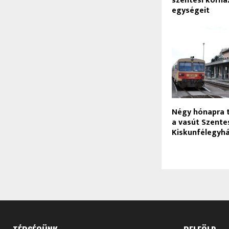
szentesi kórhá
egységeit
Négy hónapra te
a vasút Szente
Kiskunfélegyh