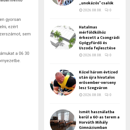
„unokázós” csalók
2026.08.08.
0
ben gyorsan
Hatalmas
lni, ezért
mérföldkőhöz
e szerszámot, sem
érkezett a Csongrádi
Gyógyfürdő és
Uszoda fejlesztése
számukat a 06 30
2026.08.08.
0
örnyezetbe.
Közel három évtized
után újra hivatalos
erősember-verseny
lesz Szegváron
2026.08.08.
0
Ismét használatba
kerül a 60-as terem a
Horváth Mihály
Gimnáziumban