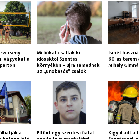
a-verseny
Milliókat csaltak ki
Ismét haszná
ni vágyókat a
idősektől Szentes
60-as terem 
-parton
környékén – újra támadnak
Mihály Gimn
az „unokázós” csalók
álhatják a
Eltűnt egy szentesi fiatal –
Kigyulladt a 