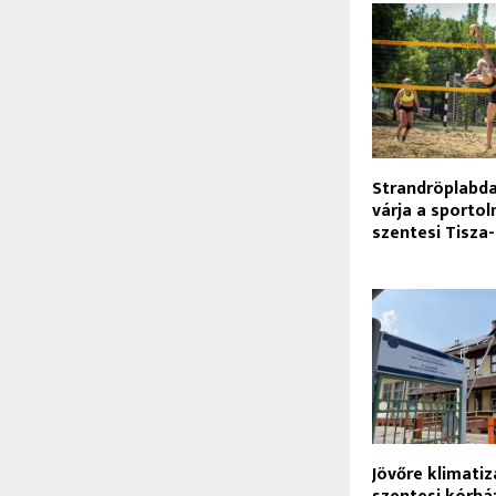
Strandröplabd
várja a sportol
szentesi Tisza
Jövőre klimatiz