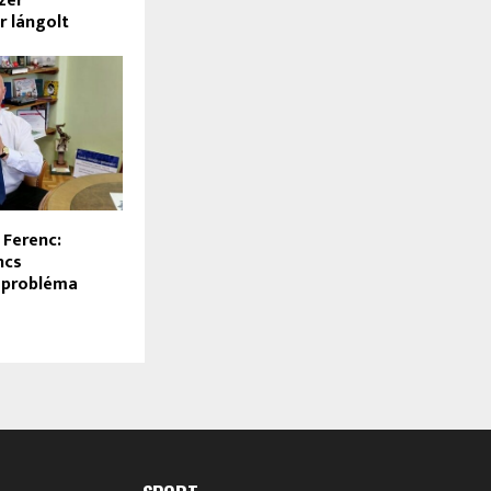
zer
 lángolt
 Ferenc:
ncs
i probléma