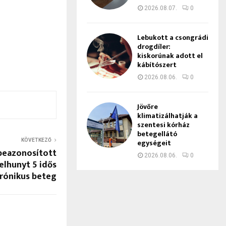
2026.08.07.
0
Lebukott a csongrádi
drogdíler:
kiskorúnak adott el
kábítószert
2026.08.06.
0
Jövőre
klimatizálhatják a
szentesi kórház
betegellátó
KÖVETKEZŐ
egységeit
 beazonosított
2026.08.06.
0
elhunyt 5 idős
rónikus beteg