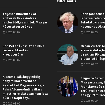
GAZDASÁG
Teljesen kiborultak az
Boris Johnson: a
emberek Baka András
lehetne telepít
jelölésétől, szerintük Magyar
feladatokra ny
Péter átverte őket
katonákat Ukra
2026.08.09.
2026.02.22.
Bod Péter Ákos: Itt az idő a
Orbán Viktor: 
rezsicsökkentés
elemi érdeke, h
kivezetésére
az ukrán EU-ta
elutasító állás
2026.08.07.
2025.07.25.
Kiszámolták, hogy eddig
Szijjártó Péter:
hány milliárd forintot
Magyarország 
égetett el Magyarország a
Franciaország s
Paksi Atomerőmű leállása
területeken erő
miatt: erre biztosan nem lesz
az együttműkö
büszke Kapitány...
2025.07.24.
2026.08.06.