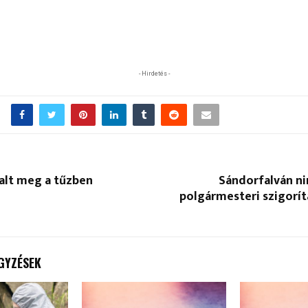
- Hirdetés -
halt meg a tűzben
Sándorfalván ni
polgármesteri szigorít
GYZÉSEK