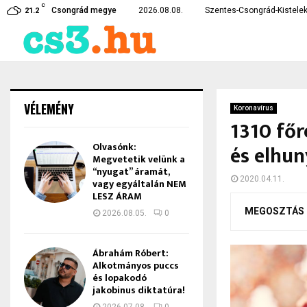
C
k a csongrádi…
Hatalmas mérföldkőhöz é
Csongrád megye
2026.08.08.
Szentes-Csongrád-Kistelek
21.2
VÉLEMÉNY
Koronavírus
1310 főr
Olvasónk:
és elhun
Megvetetik velünk a
“nyugat” áramát,
2020.04.11.
vagy egyáltalán NEM
LESZ ÁRAM
MEGOSZTÁS
2026.08.05.
0
Ábrahám Róbert:
Alkotmányos puccs
és lopakodó
jakobinus diktatúra!