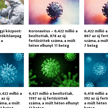
yi központ:
Koronavírus – 6,422 millió a
6,422 millió 
örökítőanyag
beoltottak, 878 az új
867 az új fer
 a
fertőzöttek száma, a múlt
száma, a múl
héten elhunyt 11 beteg
7 beteg
,422 millió a
6,421 millió a beoltottak,
6,418 millió a
 az új
1597 az új fertőzöttek
392 az új fer
áma, a múlt
száma, a múlt héten elhunyt
a múlt héten