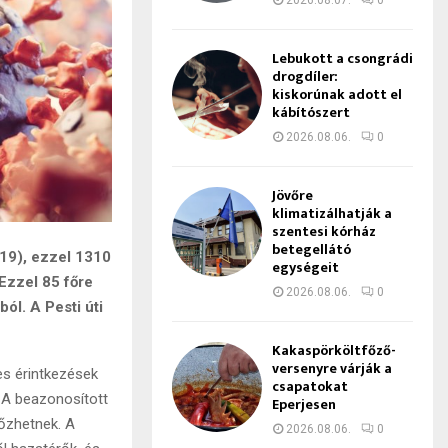
2026.08.07.
0
Lebukott a csongrádi
drogdíler:
kiskorúnak adott el
kábítószert
2026.08.06.
0
Jövőre
klimatizálhatják a
szentesi kórház
betegellátó
-19), ezzel 1310
egységeit
Ezzel 85 főre
2026.08.06.
0
ól. A Pesti úti
Kakaspörköltfőző-
versenyre várják a
s érintkezések
csapatokat
. A beazonosított
Eperjesen
tőzhetnek. A
2026.08.06.
0