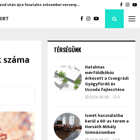
zed után újra hivatalos erősember-verseny…
Czirbus
Faceboo
Inst
Y
ORT
TÉRSÉGÜNK
k száma
Hatalmas
mérföldkőhöz
érkezett a Csongrádi
Gyógyfürdő és
Uszoda fejlesztése
2026.08.08.
0
Ismét használatba
kerül a 60-as terem a
Horváth Mihály
Gimnáziumban