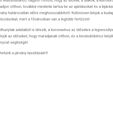
 lelassításához nagyon fontos, hogy az idősek, a diákok, a külföldr
radjon otthon, továbbá mindenki tartsa be az ajánlásokat és a kijárás
ány határozatlan időre meghosszabbított. Különösen kérjük a budap
látozásokat, mert a fővárosban van a legtöbb fertőzött.
lhunytak adataiból is látszik, a koronavírus az idősekre a legveszély
jük az időseket, hogy maradjanak otthon, és a bevásárláshoz kérjé
nyzat segítségét.
etünk a járvány lassításáért!