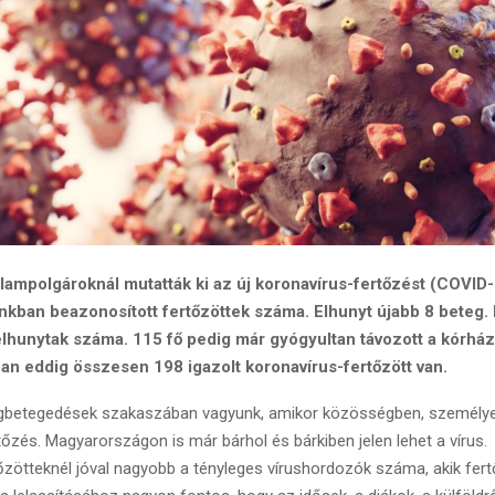
lampolgároknál mutatták ki az új koronavírus-fertőzést (COVID
ánkban beazonosított fertőzöttek száma. Elhunyt újabb 8 beteg. 
lhunytak száma. 115 fő pedig már gyógyultan távozott a kórházb
an eddig összesen 198 igazolt koronavírus-fertőzött van.
betegedések szakaszában vagyunk, amikor közösségben, személye
rtőzés. Magyarországon is már bárhol és bárkiben jelen lehet a vírus
őzötteknél jóval nagyobb a tényleges vírushordozók száma, akik fer