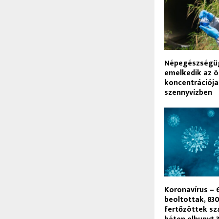
Népegészségüg
emelkedik az 
koncentrációja
szennyvízben
Koronavírus – 6
beoltottak, 830
fertőzöttek sz