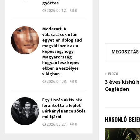
győztes
2026.05.12.
0
Moderari: A
választások után
egyetlen dolog tud
megváltozni: az a
képesség, hogy
MEGOSZTÁS
Magyarország
hogyan lesz képes
ebben a veszélyes
világban...
ELŐZŐ
3 éves kisfiú 
2026.04.03.
0
Cegléden
Egy tiszás aktivista
lerántotta a leplet
Bárkányi Bence sötét
múltjáról
HASONLÓ BEJE
2026.03.27.
0