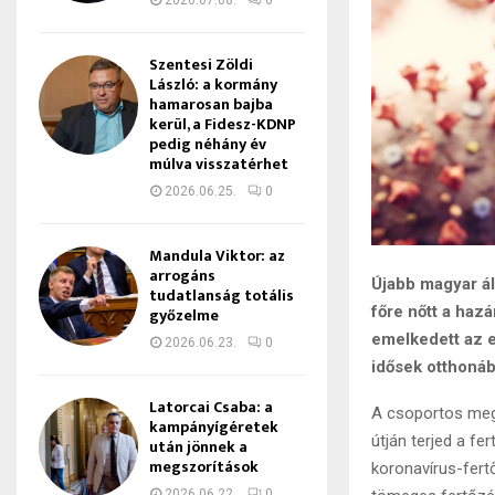
2026.07.08.
0
Szentesi Zöldi
László: a kormány
hamarosan bajba
kerül, a Fidesz-KDNP
pedig néhány év
múlva visszatérhet
2026.06.25.
0
Mandula Viktor: az
arrogáns
Újabb magyar ál
tudatlanság totális
főre nőtt a haz
győzelme
emelkedett az e
2026.06.23.
0
idősek otthonáb
Latorcai Csaba: a
A csoportos meg
kampányígéretek
útján terjed a fe
után jönnek a
megszorítások
koronavírus-fert
2026.06.22.
0