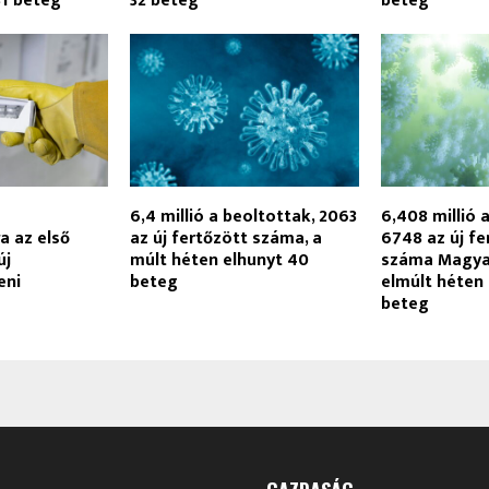
31 beteg
32 beteg
beteg
6,4 millió a beoltottak, 2063
6,408 millió 
a az első
az új fertőzött száma, a
6748 az új f
új
múlt héten elhunyt 40
száma Magya
eni
beteg
elmúlt héten
beteg