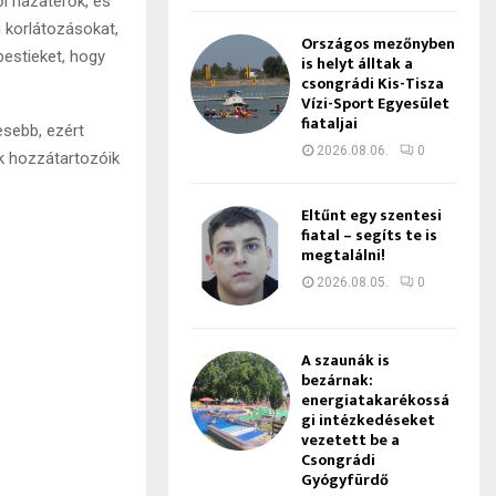
ől hazatérők, és
i korlátozásokat,
Országos mezőnyben
estieket, hogy
is helyt álltak a
csongrádi Kis-Tisza
Vízi-Sport Egyesület
fiataljai
esebb, ezért
2026.08.06.
0
k hozzátartozóik
Eltűnt egy szentesi
fiatal – segíts te is
megtalálni!
2026.08.05.
0
A szaunák is
bezárnak:
energiatakarékossá
gi intézkedéseket
vezetett be a
Csongrádi
Gyógyfürdő