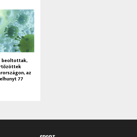
a beoltottak,
ertőzöttek
rországon, az
 elhunyt 77