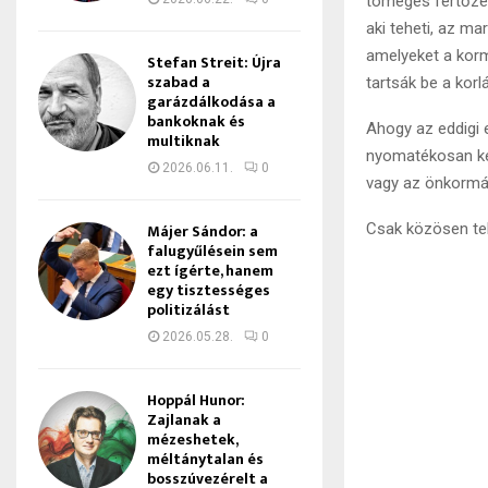
tömeges fertőzés
aki teheti, az ma
amelyeket a korm
Stefan Streit: Újra
szabad a
tartsák be a kor
garázdálkodása a
bankoknak és
Ahogy az eddigi e
multiknak
nyomatékosan kér
2026.06.11.
0
vagy az önkormá
Csak közösen teh
Májer Sándor: a
falugyűlésein sem
ezt ígérte, hanem
egy tisztességes
politizálást
2026.05.28.
0
Hoppál Hunor:
Zajlanak a
mézeshetek,
méltánytalan és
bosszúvezérelt a