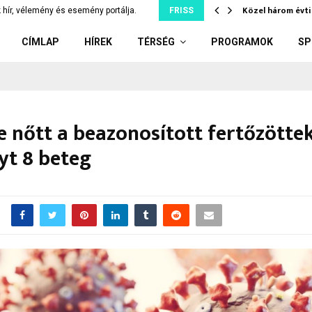
rkezett a Csongrádi Gyógyfürdő és…
Közel három évti
 hír, vélemény és esemény portálja.
FRISS
CÍMLAP
HÍREK
TÉRSÉG
PROGRAMOK
SP
e nőtt a beazonosított fertőzötte
yt 8 beteg