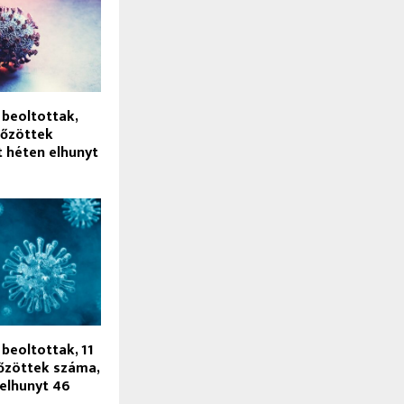
a beoltottak,
tőzöttek
t héten elhunyt
 beoltottak, 11
tőzöttek száma,
 elhunyt 46