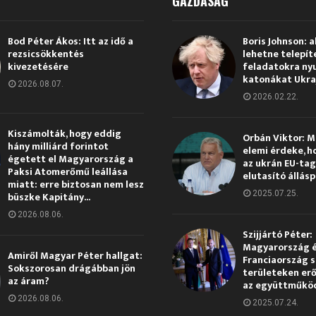
GAZDASÁG
Bod Péter Ákos: Itt az idő a
Boris Johnson: a
rezsicsökkentés
lehetne telepít
kivezetésére
feladatokra ny
katonákat Ukra
2026.08.07.
2026.02.22.
Kiszámolták, hogy eddig
Orbán Viktor: 
hány milliárd forintot
elemi érdeke, h
égetett el Magyarország a
az ukrán EU-ta
Paksi Atomerőmű leállása
elutasító állás
miatt: erre biztosan nem lesz
2025.07.25.
büszke Kapitány...
2026.08.06.
Szijjártó Péter:
Magyarország 
Amiről Magyar Péter hallgat:
Franciaország s
Sokszorosan drágábban jön
területeken erő
az áram?
az együttműkö
2026.08.06.
2025.07.24.