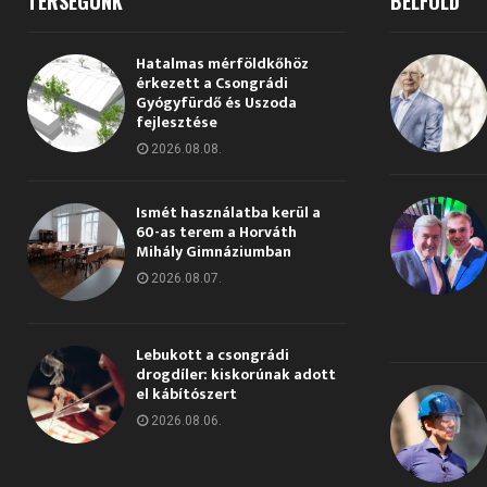
TÉRSÉGÜNK
BELFÖLD
Hatalmas mérföldkőhöz
érkezett a Csongrádi
Gyógyfürdő és Uszoda
fejlesztése
2026.08.08.
Ismét használatba kerül a
60-as terem a Horváth
Mihály Gimnáziumban
2026.08.07.
Lebukott a csongrádi
drogdíler: kiskorúnak adott
el kábítószert
2026.08.06.