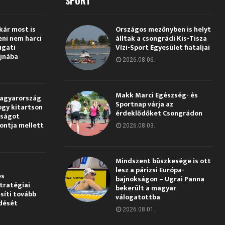
SPORT
kár most is
Országos mezőnyben is helyt
eni nem harci
álltak a csongrádi Kis-Tisza
ugati
Vízi-Sport Egyesület fiataljai
jnába
2026.08.06.
Makk Marci Egészség- és
Magyarország
Sportnap várja az
ogy kitartson
érdeklődőket Csongrádon
gságot
pontja mellett
2026.08.03.
Mindszent büszkesége is ott
lesz a párizsi Európa-
és
bajnokságon – Ugrai Panna
tratégiai
bekerült a magyar
síti tovább
válogatottba
dését
2026.08.01.