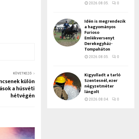
2026.08.05.
0
Idén is megrendezik
a hagyományos
Furioso
Emlékversenyt
Derekegyház-
Tompaháton
2026.08.05.
0
Kigyulladt a tarló
KÖVETKEZŐ
ncsenek külön
Szentesnél, ezer
négyzetméter
ások a húsvéti
lángolt
hétvégén
2026.08.04.
0