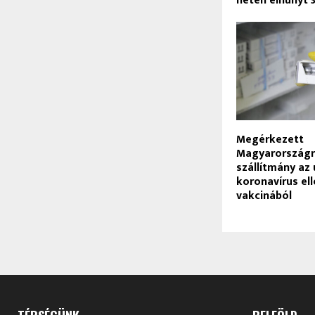
héten elhunyt 
Megérkezett
Magyarországr
szállítmány az 
koronavírus ell
vakcinából