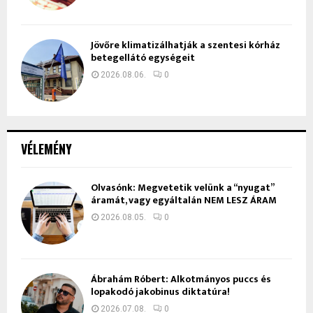
Jövőre klimatizálhatják a szentesi kórház
betegellátó egységeit
2026.08.06.
0
VÉLEMÉNY
Olvasónk: Megvetetik velünk a “nyugat”
áramát, vagy egyáltalán NEM LESZ ÁRAM
2026.08.05.
0
Ábrahám Róbert: Alkotmányos puccs és
lopakodó jakobinus diktatúra!
2026.07.08.
0