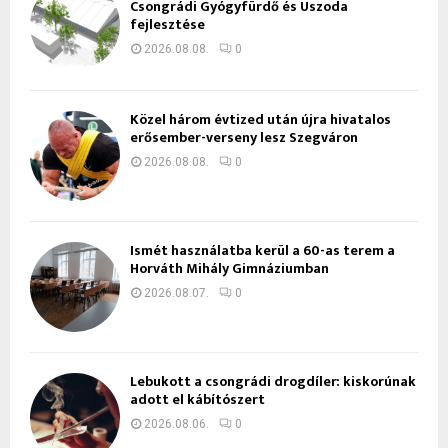
Csongrádi Gyógyfürdő és Uszoda
fejlesztése
2026.08.08.
0
Közel három évtized után újra hivatalos
erősember-verseny lesz Szegváron
2026.08.08.
0
Ismét használatba kerül a 60-as terem a
Horváth Mihály Gimnáziumban
2026.08.07.
0
Lebukott a csongrádi drogdíler: kiskorúnak
adott el kábítószert
2026.08.06.
0