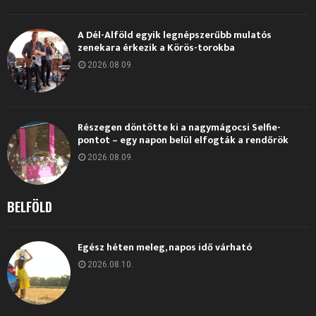
A Dél-Alföld egyik legnépszerűbb mulatós
zenekara érkezik a Körös-torokba
2026.08.09.
Részegen döntötte ki a nagymágocsi Selfie-
pontot – egy napon belül elfogták a rendőrök
2026.08.09.
BELFÖLD
Egész héten meleg, napos idő várható
2026.08.10.