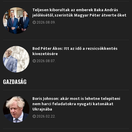
Teljesen kiborultak az emberek Baka András
jelölésétől, szerintük Magyar Péter átverte őket
2026.08.09.
Bod Péter Ákos: Itt az idő a rezsicsökkentés
kivezetésére
2026.08.07.
GAZDASÁG
Boris Johnson: akár most is lehetne telepíteni
nem harci feladatokra nyugati katonákat
Ukrajnába
2026.02.22.