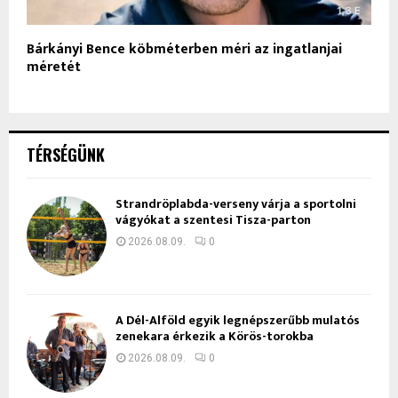
Bárkányi Bence köbméterben méri az ingatlanjai
méretét
TÉRSÉGÜNK
Strandröplabda-verseny várja a sportolni
vágyókat a szentesi Tisza-parton
2026.08.09.
0
A Dél-Alföld egyik legnépszerűbb mulatós
zenekara érkezik a Körös-torokba
2026.08.09.
0