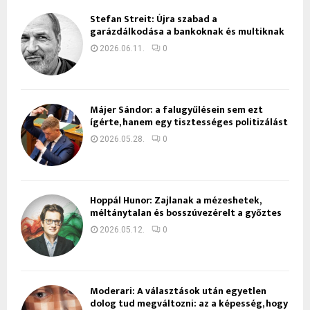
Stefan Streit: Újra szabad a
garázdálkodása a bankoknak és multiknak
2026.06.11.
0
Májer Sándor: a falugyűlésein sem ezt
ígérte, hanem egy tisztességes politizálást
2026.05.28.
0
Hoppál Hunor: Zajlanak a mézeshetek,
méltánytalan és bosszúvezérelt a győztes
2026.05.12.
0
Moderari: A választások után egyetlen
dolog tud megváltozni: az a képesség, hogy