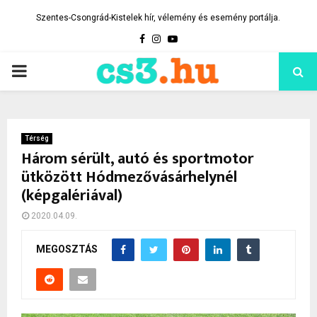
Szentes-Csongrád-Kistelek hír, vélemény és esemény portálja.
Facebook
Instagram
Youtube
PRIMARY
MENU
Térség
Három sérült, autó és sportmotor
ütközött Hódmezővásárhelynél
(képgalériával)
2020.04.09.
MEGOSZTÁS