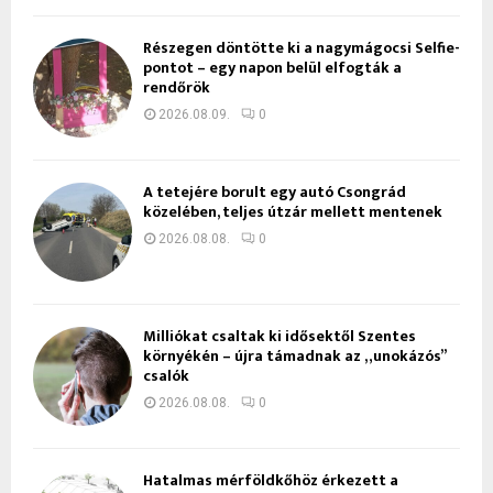
Részegen döntötte ki a nagymágocsi Selfie-
pontot – egy napon belül elfogták a
rendőrök
2026.08.09.
0
A tetejére borult egy autó Csongrád
közelében, teljes útzár mellett mentenek
2026.08.08.
0
Milliókat csaltak ki idősektől Szentes
környékén – újra támadnak az „unokázós”
csalók
2026.08.08.
0
Hatalmas mérföldkőhöz érkezett a