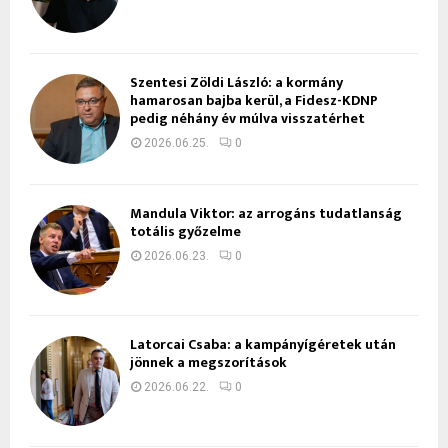
Szentesi Zöldi László: a kormány
hamarosan bajba kerül, a Fidesz-KDNP
pedig néhány év múlva visszatérhet
2026.06.25.
0
Mandula Viktor: az arrogáns tudatlanság
totális győzelme
2026.06.23.
0
Latorcai Csaba: a kampányígéretek után
jönnek a megszorítások
2026.06.22.
0