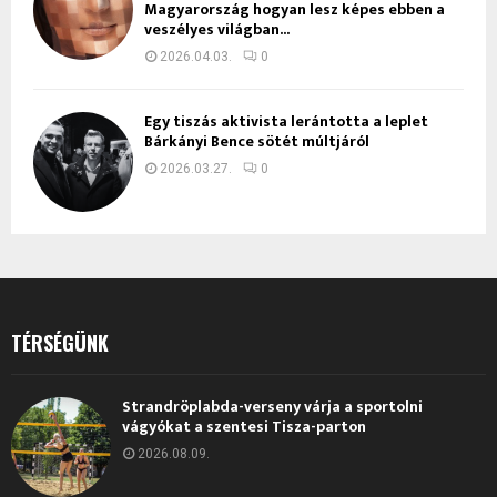
Magyarország hogyan lesz képes ebben a
veszélyes világban...
2026.04.03.
0
Egy tiszás aktivista lerántotta a leplet
Bárkányi Bence sötét múltjáról
2026.03.27.
0
TÉRSÉGÜNK
Strandröplabda-verseny várja a sportolni
vágyókat a szentesi Tisza-parton
2026.08.09.