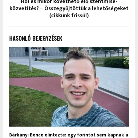
Hol és mikor követhető élő szentmise-
közvetítés? – Összegyűjtöttük a lehetőségeket
(cikkünk frissül)
HASONLÓ BEJEGYZÉSEK
Bárkányi Bence elintézte: egy forintot sem kapnak a