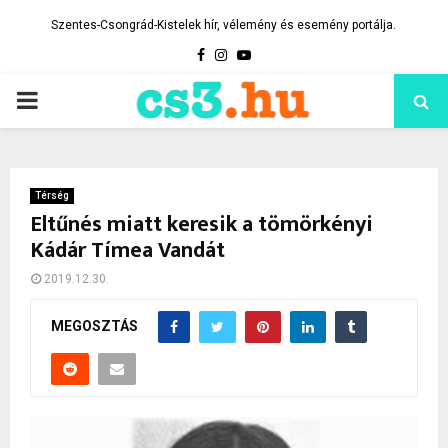
Szentes-Csongrád-Kistelek hír, vélemény és esemény portálja.
Facebook
Instagram
Youtube
PRIMARY
MENU
Térség
Eltűnés miatt keresik a tömörkényi
Kádár Tímea Vandát
2019.12.30.
MEGOSZTÁS