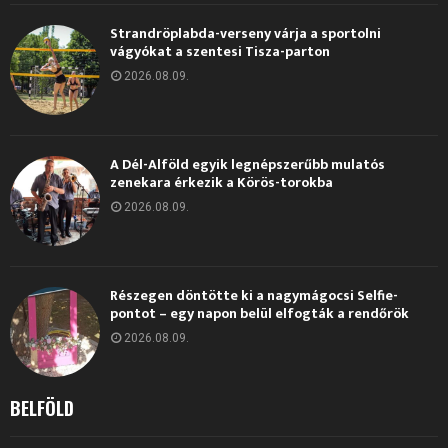
Strandröplabda-verseny várja a sportolni
vágyókat a szentesi Tisza-parton
2026.08.09.
A Dél-Alföld egyik legnépszerűbb mulatós
zenekara érkezik a Körös-torokba
2026.08.09.
Részegen döntötte ki a nagymágocsi Selfie-
pontot – egy napon belül elfogták a rendőrök
2026.08.09.
BELFÖLD