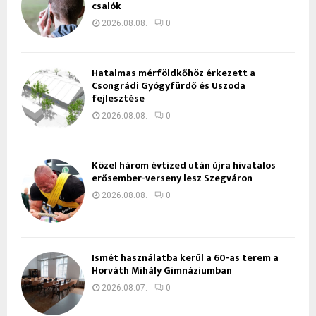
csalók
2026.08.08.
0
Hatalmas mérföldkőhöz érkezett a
Csongrádi Gyógyfürdő és Uszoda
fejlesztése
2026.08.08.
0
Közel három évtized után újra hivatalos
erősember-verseny lesz Szegváron
2026.08.08.
0
Ismét használatba kerül a 60-as terem a
Horváth Mihály Gimnáziumban
2026.08.07.
0