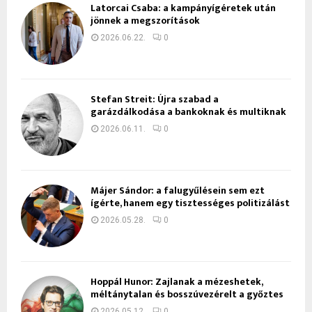
Latorcai Csaba: a kampányígéretek után
jönnek a megszorítások
2026.06.22.
0
Stefan Streit: Újra szabad a
garázdálkodása a bankoknak és multiknak
2026.06.11.
0
Májer Sándor: a falugyűlésein sem ezt
ígérte, hanem egy tisztességes politizálást
2026.05.28.
0
Hoppál Hunor: Zajlanak a mézeshetek,
méltánytalan és bosszúvezérelt a győztes
2026.05.12.
0