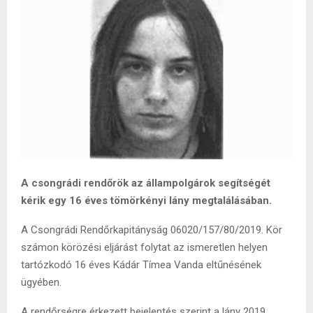
A csongrádi rendőrök az állampolgárok segítségét
kérik egy 16 éves tömörkényi lány megtalálásában.
A Csongrádi Rendőrkapitányság 06020/157/80/2019. Kör
számon körözési eljárást folytat az ismeretlen helyen
tartózkodó 16 éves Kádár Tímea Vanda eltűnésének
ügyében.
A rendőrségre érkezett bejelentés szerint a lány 2019.