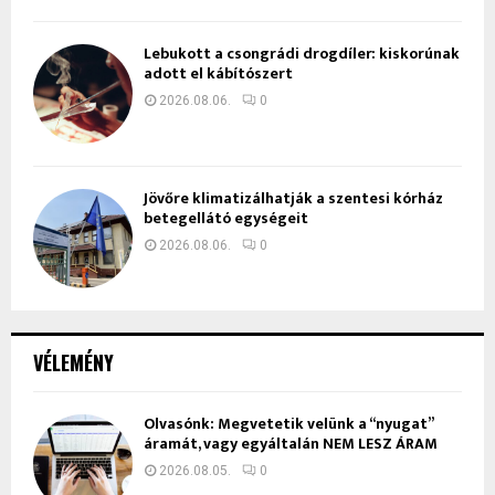
Lebukott a csongrádi drogdíler: kiskorúnak
adott el kábítószert
2026.08.06.
0
Jövőre klimatizálhatják a szentesi kórház
betegellátó egységeit
2026.08.06.
0
VÉLEMÉNY
Olvasónk: Megvetetik velünk a “nyugat”
áramát, vagy egyáltalán NEM LESZ ÁRAM
2026.08.05.
0