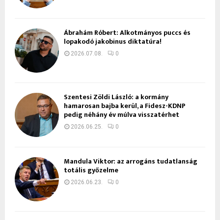
Ábrahám Róbert: Alkotmányos puccs és
lopakodó jakobinus diktatúra!
2026.07.08.
0
Szentesi Zöldi László: a kormány
hamarosan bajba kerül, a Fidesz-KDNP
pedig néhány év múlva visszatérhet
2026.06.25.
0
Mandula Viktor: az arrogáns tudatlanság
totális győzelme
2026.06.23.
0