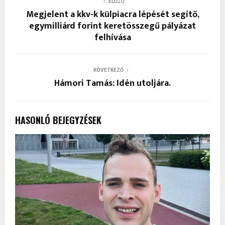
ELŐZŐ
Megjelent a kkv-k külpiacra lépését segítő,
egymilliárd forint keretösszegű pályázat
felhívása
KÖVETKEZŐ
Hámori Tamás: Idén utoljára.
HASONLÓ BEJEGYZÉSEK