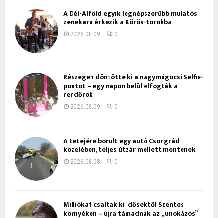
A Dél-Alföld egyik legnépszerűbb mulatós
zenekara érkezik a Körös-torokba
2026.08.09.
0
Részegen döntötte ki a nagymágocsi Selfie-
pontot – egy napon belül elfogták a
rendőrök
2026.08.09.
0
A tetejére borult egy autó Csongrád
közelében, teljes útzár mellett mentenek
2026.08.08.
0
Milliókat csaltak ki idősektől Szentes
környékén – újra támadnak az „unokázós”