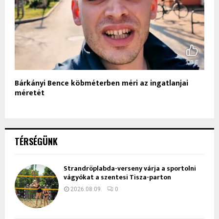
Bárkányi Bence köbméterben méri az ingatlanjai
méretét
TÉRSÉGÜNK
Strandröplabda-verseny várja a sportolni
vágyókat a szentesi Tisza-parton
2026.08.09.
0