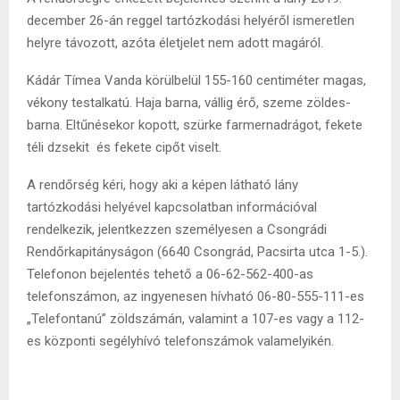
december 26-án reggel tartózkodási helyéről ismeretlen
helyre távozott, azóta életjelet nem adott magáról.
Kádár Tímea Vanda körülbelül 155-160 centiméter magas,
vékony testalkatú. Haja barna, vállig érő, szeme zöldes-
barna. Eltűnésekor kopott, szürke farmernadrágot, fekete
téli dzsekit és fekete cipőt viselt.
A rendőrség kéri, hogy aki a képen látható lány
tartózkodási helyével kapcsolatban információval
rendelkezik, jelentkezzen személyesen a Csongrádi
Rendőrkapitányságon (6640 Csongrád, Pacsirta utca 1-5.).
Telefonon bejelentés tehető a 06-62-562-400-as
telefonszámon, az ingyenesen hívható 06-80-555-111-es
„Telefontanú” zöldszámán, valamint a 107-es vagy a 112-
es központi segélyhívó telefonszámok valamelyikén.