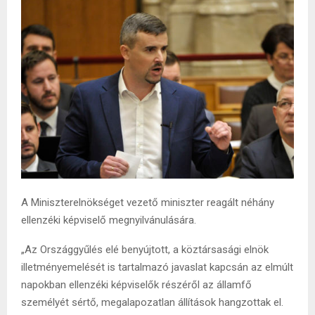
A Miniszterelnökséget vezető miniszter reagált néhány
ellenzéki képviselő megnyilvánulására.
„Az Országgyűlés elé benyújtott, a köztársasági elnök
illetményemelését is tartalmazó javaslat kapcsán az elmúlt
napokban ellenzéki képviselők részéről az államfő
személyét sértő, megalapozatlan állítások hangzottak el.