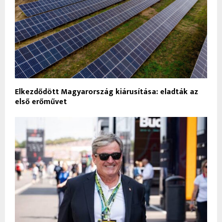
Elkezdődött Magyarország kiárusítása: eladták az
első erőművet