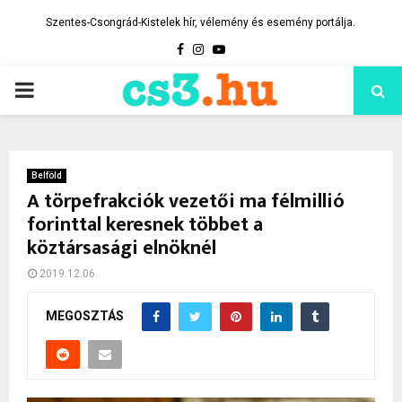
Szentes-Csongrád-Kistelek hír, vélemény és esemény portálja.
Facebook
Instagram
Youtube
PRIMARY
MENU
Belföld
A törpefrakciók vezetői ma félmillió
forinttal keresnek többet a
köztársasági elnöknél
2019.12.06.
MEGOSZTÁS