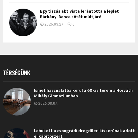
Egy tiszás aktivista lerántotta a leplet
Bárkányi Bence sötét múltjáról
2026.03.27.
0
TÉRSÉGÜNK
Ismét használatba kerül a 60-as terem a Horváth
Mihály Gimnáziumban
2026.08.07.
Lebukott a csongrádi drogdíler: kiskorúnak adott
el kábítószert