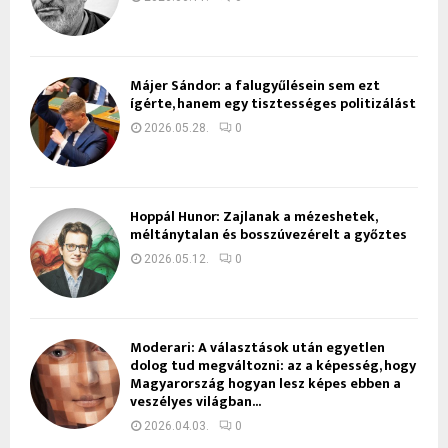
Májer Sándor: a falugyűlésein sem ezt
ígérte, hanem egy tisztességes politizálást
2026.05.28.
0
Hoppál Hunor: Zajlanak a mézeshetek,
méltánytalan és bosszúvezérelt a győztes
2026.05.12.
0
Moderari: A választások után egyetlen
dolog tud megváltozni: az a képesség, hogy
Magyarország hogyan lesz képes ebben a
veszélyes világban...
2026.04.03.
0