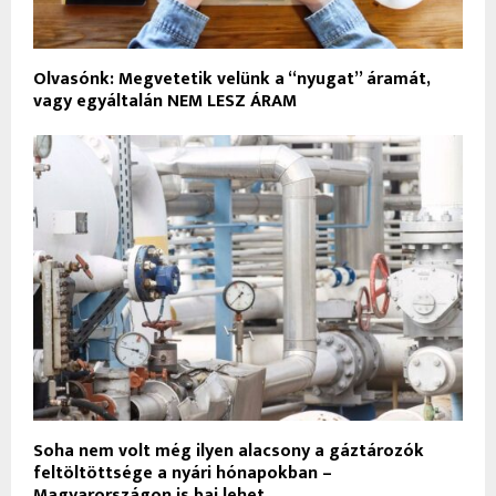
Olvasónk: Megvetetik velünk a “nyugat” áramát,
vagy egyáltalán NEM LESZ ÁRAM
Soha nem volt még ilyen alacsony a gáztározók
feltöltöttsége a nyári hónapokban –
Magyarországon is baj lehet