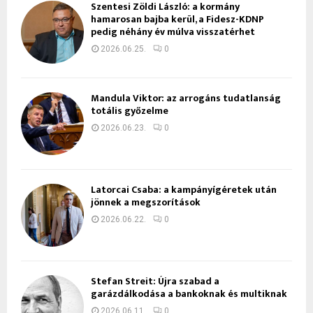
Szentesi Zöldi László: a kormány
hamarosan bajba kerül, a Fidesz-KDNP
pedig néhány év múlva visszatérhet
2026.06.25.
0
Mandula Viktor: az arrogáns tudatlanság
totális győzelme
2026.06.23.
0
Latorcai Csaba: a kampányígéretek után
jönnek a megszorítások
2026.06.22.
0
Stefan Streit: Újra szabad a
garázdálkodása a bankoknak és multiknak
2026.06.11.
0