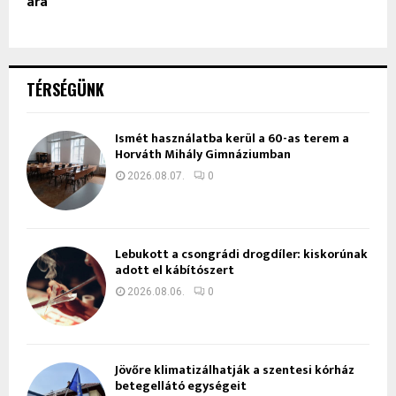
ára
TÉRSÉGÜNK
Ismét használatba kerül a 60-as terem a
Horváth Mihály Gimnáziumban
2026.08.07.
0
Lebukott a csongrádi drogdíler: kiskorúnak
adott el kábítószert
2026.08.06.
0
Jövőre klimatizálhatják a szentesi kórház
betegellátó egységeit