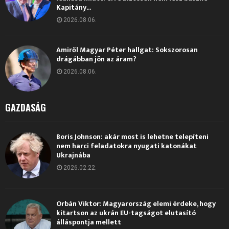
Kapitány...
2026.08.06.
Amiről Magyar Péter hallgat: Sokszorosan
drágábban jön az áram?
2026.08.06.
GAZDASÁG
Boris Johnson: akár most is lehetne telepíteni
nem harci feladatokra nyugati katonákat
Ukrajnába
2026.02.22.
Orbán Viktor: Magyarország elemi érdeke, hogy
kitartson az ukrán EU-tagságot elutasító
álláspontja mellett