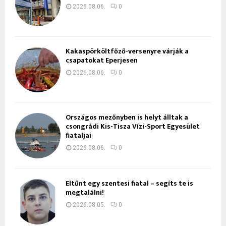
2026.08.06.
0
Kakaspörköltfőző-versenyre várják a
csapatokat Eperjesen
2026.08.06.
0
Országos mezőnyben is helyt álltak a
csongrádi Kis-Tisza Vízi-Sport Egyesület
fiataljai
2026.08.06.
0
Eltűnt egy szentesi fiatal – segíts te is
megtalálni!
2026.08.05.
0