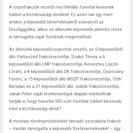
A törpefrakciók vezetői ma félmillió forinttal keresnek
többet a köztársasági elnöknél. Ez azért van így, mert
amikor a képviselői béremelésekről szavazott az
Országgyűlés, akkor az ellenzéki képviselők jelentős része
is támogatta saját fizetésük megemelését.
Az ellenzéki képviselőcsoportok vezetői, az 5 képviselőből
álló Párbeszéd frakcióvezetője, Szabó Tímea, a 6
képviselőből álló LMP frakcióvezetője, Keresztes László
Lóránt, a 8 képviselőből álló DK frakcióvezetője, Gyurcsány
Ferenc, a 15 képviselőből álló MSZP frakcióvezetője, Tóth
Bertalan és a 21 képviselőből álló Jobbik frakcióvezetője,
Jakab Péter saját tevékenységük alapján indokoltnak
tartják-e, hogy havonta 500 ezer forinttal többet keresnek,
mint a köztársasági elnök?
A mostani törvénymódosítást támadó szocialista frakció
– miután támogatta a képviselői fizetésemeléseket – úgy