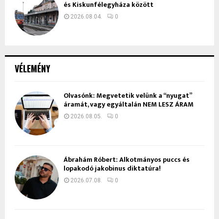
és Kiskunfélegyháza között
2026.08.04.
0
VÉLEMÉNY
Olvasónk: Megvetetik velünk a “nyugat”
áramát, vagy egyáltalán NEM LESZ ÁRAM
2026.08.05.
0
Ábrahám Róbert: Alkotmányos puccs és
lopakodó jakobinus diktatúra!
2026.07.08.
0