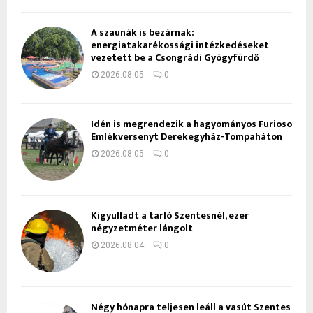
A szaunák is bezárnak:
energiatakarékossági intézkedéseket
vezetett be a Csongrádi Gyógyfürdő
2026.08.05.
0
Idén is megrendezik a hagyományos Furioso
Emlékversenyt Derekegyház-Tompaháton
2026.08.05.
0
Kigyulladt a tarló Szentesnél, ezer
négyzetméter lángolt
2026.08.04.
0
Négy hónapra teljesen leáll a vasút Szentes