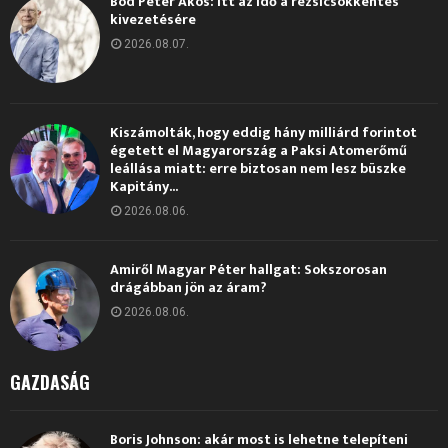
Bod Péter Ákos: Itt az idő a rezsicsökkentés
kivezetésére
2026.08.07.
Kiszámolták, hogy eddig hány milliárd forintot
égetett el Magyarország a Paksi Atomerőmű
leállása miatt: erre biztosan nem lesz büszke
Kapitány...
2026.08.06.
Amiről Magyar Péter hallgat: Sokszorosan
drágábban jön az áram?
2026.08.06.
GAZDASÁG
Boris Johnson: akár most is lehetne telepíteni