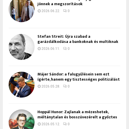
jönnek a megszorítások
2026.06.22.
0
Stefan Streit: Újra szabad a
garázdálkodása a bankoknak és multiknak
2026.06.11.
0
Májer Sándor: a falugyűlésein sem ezt
ígérte, hanem egy tisztességes politizálást
2026.05.28.
0
Hoppál Hunor: Zajlanak a mézeshetek,
méltánytalan és bosszúvezérelt a győztes
2026.05.12.
0