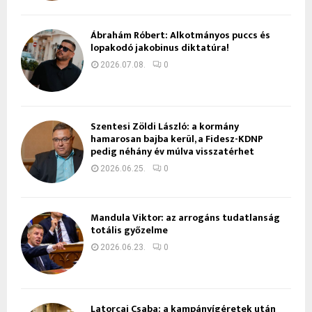
Ábrahám Róbert: Alkotmányos puccs és
lopakodó jakobinus diktatúra!
2026.07.08.
0
Szentesi Zöldi László: a kormány
hamarosan bajba kerül, a Fidesz-KDNP
pedig néhány év múlva visszatérhet
2026.06.25.
0
Mandula Viktor: az arrogáns tudatlanság
totális győzelme
2026.06.23.
0
Latorcai Csaba: a kampányígéretek után