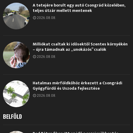
A tetejére borult egy autó Csongrád közelében,
teljes útzár mellett mentenek
2026.08.08.
Milliókat csaltak ki idősektől Szentes környékén
– újra támadnak az „unokázós” csalók
2026.08.08.
Hatalmas mérföldkőhöz érkezett a Csongrádi
Gyógyfürdő és Uszoda fejlesztése
2026.08.08.
BELFÖLD