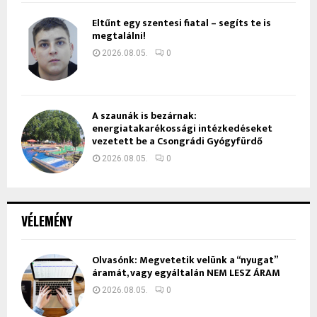
Eltűnt egy szentesi fiatal – segíts te is
megtalálni!
2026.08.05.
0
A szaunák is bezárnak:
energiatakarékossági intézkedéseket
vezetett be a Csongrádi Gyógyfürdő
2026.08.05.
0
VÉLEMÉNY
Olvasónk: Megvetetik velünk a “nyugat”
áramát, vagy egyáltalán NEM LESZ ÁRAM
2026.08.05.
0