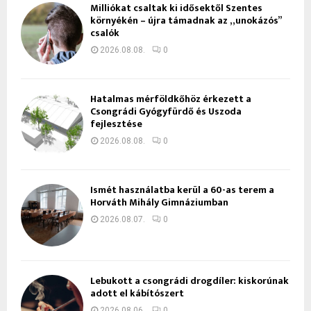
Milliókat csaltak ki idősektől Szentes
környékén – újra támadnak az „unokázós”
csalók
2026.08.08.
0
Hatalmas mérföldkőhöz érkezett a
Csongrádi Gyógyfürdő és Uszoda
fejlesztése
2026.08.08.
0
Ismét használatba kerül a 60-as terem a
Horváth Mihály Gimnáziumban
2026.08.07.
0
Lebukott a csongrádi drogdíler: kiskorúnak
adott el kábítószert
2026.08.06.
0