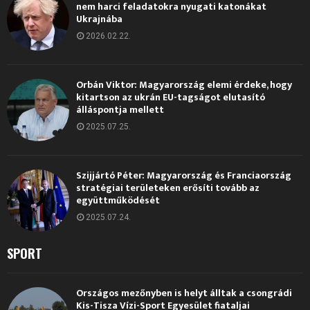
nem harci feladatokra nyugati katonákat
Ukrajnába
2026.02.22.
Orbán Viktor: Magyarország elemi érdeke, hogy
kitartson az ukrán EU-tagságot elutasító
álláspontja mellett
2025.07.25.
Szijjártó Péter: Magyarország és Franciaország
stratégiai területeken erősíti tovább az
együttműködését
2025.07.24.
SPORT
Országos mezőnyben is helyt álltak a csongrádi
Kis-Tisza Vízi-Sport Egyesület fiataljai