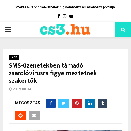
Szentes-Csongrád-Kistelek hír, vélemény és esemény portálja.
Facebook
Instagram
Youtube
PRIMARY
MENU
Tech
SMS-üzenetekben támadó
zsarolóvírusra figyelmeztetnek
szakértők
2019.08.04.
MEGOSZTÁS