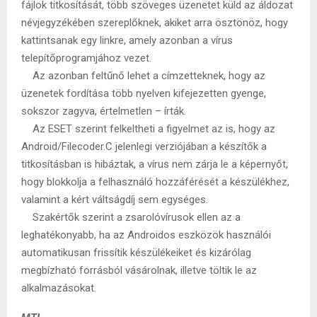
fájlok titkosítását, több szöveges üzenetet küld az áldozat
névjegyzékében szereplőknek, akiket arra ösztönöz, hogy
kattintsanak egy linkre, amely azonban a vírus
telepítőprogramjához vezet.
Az azonban feltűnő lehet a címzetteknek, hogy az
üzenetek fordítása több nyelven kifejezetten gyenge,
sokszor zagyva, értelmetlen – írták.
Az ESET szerint felkeltheti a figyelmet az is, hogy az
Android/Filecoder.C jelenlegi verziójában a készítők a
titkosításban is hibáztak, a vírus nem zárja le a képernyőt,
hogy blokkolja a felhasználó hozzáférését a készülékhez,
valamint a kért váltságdíj sem egységes.
Szakértők szerint a zsarolóvírusok ellen az a
leghatékonyabb, ha az Androidos eszközök használói
automatikusan frissítik készülékeiket és kizárólag
megbízható forrásból vásárolnak, illetve töltik le az
alkalmazásokat.