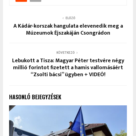
ELŐZŐ
A Kádár-korszak hangulata elevenedik meg a
Múzeumok Éjszakáján Csongrádon
KÖVETKEZŐ
Lebukott a Tisza: Magyar Péter testvére négy
millió forintot fizetett a hamis vallomásáért
“Zsolti bácsi” ügyben + VIDEÓ!
HASONLÓ BEJEGYZÉSEK