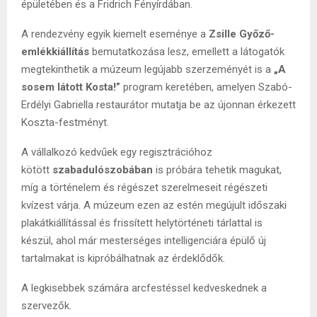
épületében és a Fridrich Fényírdában.
A rendezvény egyik kiemelt eseménye a
Zsille Győző-
emlékkiállítás
bemutatkozása lesz, emellett a látogatók
megtekinthetik a múzeum legújabb szerzeményét is a
„A
sosem látott Kosta!”
program keretében, amelyen Szabó-
Erdélyi Gabriella restaurátor mutatja be az újonnan érkezett
Koszta-festményt.
A vállalkozó kedvűek egy regisztrációhoz
kötött
szabadulószobában
is próbára tehetik magukat,
míg a történelem és régészet szerelmeseit régészeti
kvízest várja. A múzeum ezen az estén megújult időszaki
plakátkiállítással és frissített helytörténeti tárlattal is
készül, ahol már mesterséges intelligenciára épülő új
tartalmakat is kipróbálhatnak az érdeklődők.
A legkisebbek számára arcfestéssel kedveskednek a
szervezők.