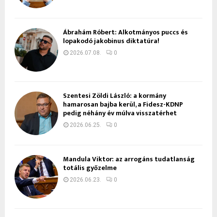
Ábrahám Róbert: Alkotmányos puccs és
lopakodó jakobinus diktatúra!
2026.07.08.
0
Szentesi Zöldi László: a kormány
hamarosan bajba kerül, a Fidesz-KDNP
pedig néhány év múlva visszatérhet
2026.06.25.
0
Mandula Viktor: az arrogáns tudatlanság
totális győzelme
2026.06.23.
0