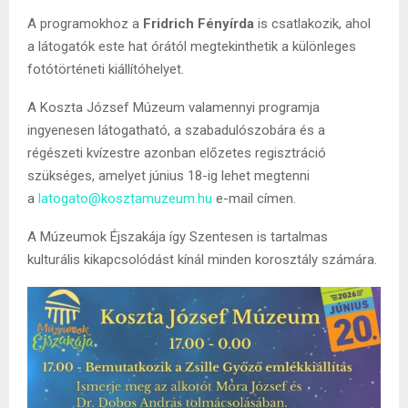
A programokhoz a
Fridrich Fényírda
is csatlakozik, ahol
a látogatók este hat órától megtekinthetik a különleges
fotótörténeti kiállítóhelyet.
A Koszta József Múzeum valamennyi programja
ingyenesen látogatható, a szabadulószobára és a
régészeti kvízestre azonban előzetes regisztráció
szükséges, amelyet június 18-ig lehet megtenni
a
latogato@kosztamuzeum.hu
e-mail címen.
A Múzeumok Éjszakája így Szentesen is tartalmas
kulturális kikapcsolódást kínál minden korosztály számára.