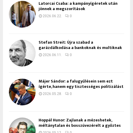
Latorcai Csaba: a kampányígéretek után
jönnek a megszorítások
2026.06.22.
0
Stefan Streit: Újra szabad a
garázdálkodása a bankoknak és multiknak
2026.06.11.
0
Májer Sándor: a falugyűlésein sem ezt
ígérte, hanem egy tisztességes politizálást
2026.05.28.
0
Hoppál Hunor: Zajlanak a mézeshetek,
méltánytalan és bosszúvezérelt a győztes
2026.05.12.
0