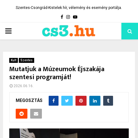
Szentes-Csongrád-Kistelek hír, vélemény és esemény portálja.
Facebook
Instagram
Youtube
PRIMARY
MENU
Kult
Szentes
Mutatjuk a Múzeumok Éjszakája
szentesi programját!
2026.06.16.
MEGOSZTÁS