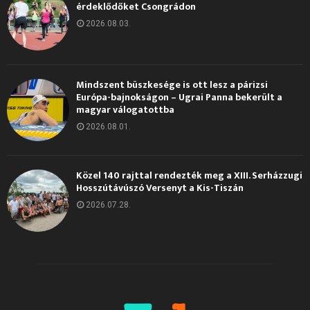
érdeklődőket Csongrádon
2026.08.03.
Mindszent büszkesége is ott lesz a párizsi
Európa-bajnokságon – Ugrai Panna bekerült a
magyar válogatottba
2026.08.01.
Közel 140 rajttal rendezték meg a XIII. Serházzugi
Hosszútávúszó Versenyt a Kis-Tiszán
2026.07.28.