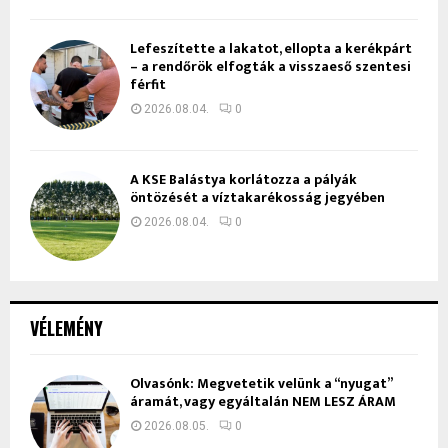
Lefeszítette a lakatot, ellopta a kerékpárt
– a rendőrök elfogták a visszaeső szentesi
férfit
2026.08.04.
0
A KSE Balástya korlátozza a pályák
öntözését a víztakarékosság jegyében
2026.08.04.
0
VÉLEMÉNY
Olvasónk: Megvetetik velünk a “nyugat”
áramát, vagy egyáltalán NEM LESZ ÁRAM
2026.08.05.
0