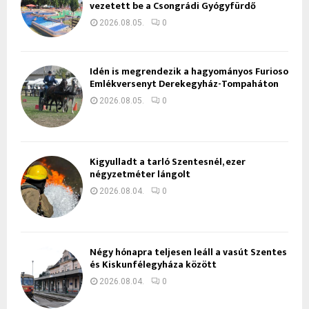
vezetett be a Csongrádi Gyógyfürdő
2026.08.05.
0
Idén is megrendezik a hagyományos Furioso
Emlékversenyt Derekegyház-Tompaháton
2026.08.05.
0
Kigyulladt a tarló Szentesnél, ezer
négyzetméter lángolt
2026.08.04.
0
Négy hónapra teljesen leáll a vasút Szentes
és Kiskunfélegyháza között
2026.08.04.
0