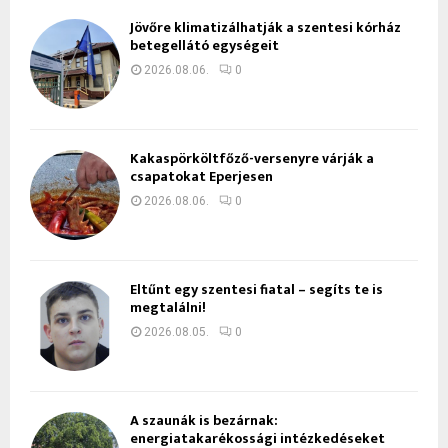
Jövőre klimatizálhatják a szentesi kórház
betegellátó egységeit
2026.08.06.
0
Kakaspörköltfőző-versenyre várják a
csapatokat Eperjesen
2026.08.06.
0
Eltűnt egy szentesi fiatal – segíts te is
megtalálni!
2026.08.05.
0
A szaunák is bezárnak:
energiatakarékossági intézkedéseket