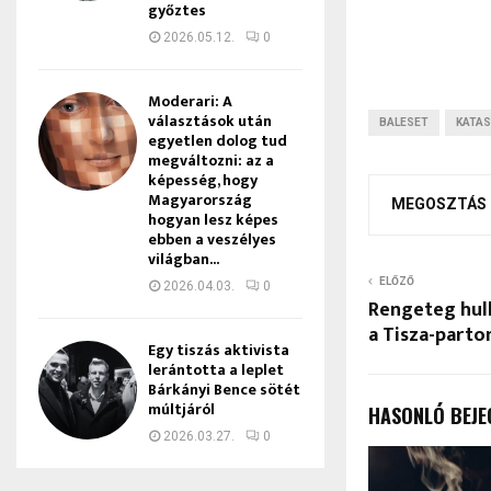
győztes
2026.05.12.
0
Moderari: A
választások után
BALESET
KATA
egyetlen dolog tud
megváltozni: az a
képesség, hogy
Magyarország
MEGOSZTÁS
hogyan lesz képes
ebben a veszélyes
világban...
ELŐZŐ
2026.04.03.
0
Rengeteg hul
a Tisza-parto
Egy tiszás aktivista
lerántotta a leplet
Bárkányi Bence sötét
múltjáról
HASONLÓ BEJE
2026.03.27.
0