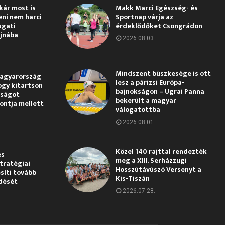
kár most is
Makk Marci Egészség- és
eni nem harci
Sportnap várja az
ugati
érdeklődőket Csongrádon
jnába
2026.08.03.
Mindszent büszkesége is ott
Magyarország
lesz a párizsi Európa-
ogy kitartson
bajnokságon – Ugrai Panna
gságot
bekerült a magyar
pontja mellett
válogatottba
2026.08.01.
Közel 140 rajttal rendezték
és
meg a XIII. Serházzugi
tratégiai
Hosszútávúszó Versenyt a
síti tovább
Kis-Tiszán
dését
2026.07.28.