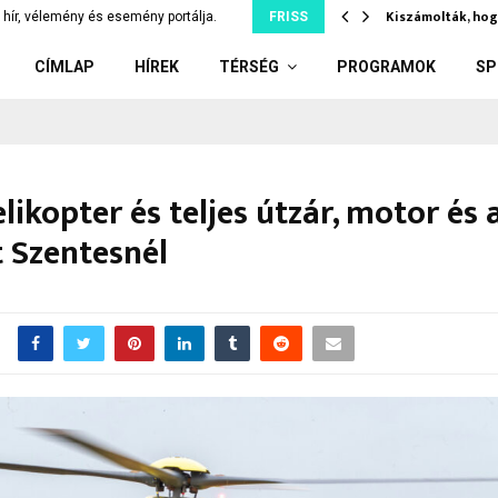
díler: kiskorúnak adott el…
Kiszámolták, hog
hír, vélemény és esemény portálja.
FRISS
CÍMLAP
HÍREK
TÉRSÉG
PROGRAMOK
SP
ikopter és teljes útzár, motor és 
 Szentesnél