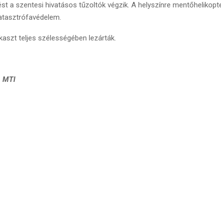
t a szentesi hivatásos tűzoltók végzik. A helyszínre mentőhelikopte
katasztrófavédelem.
kaszt teljes szélességében lezárták.
ó, MTI