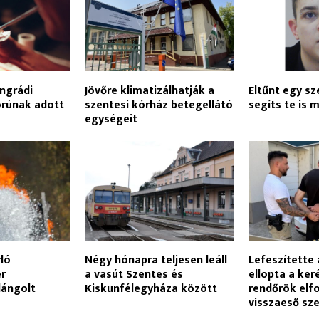
ngrádi
Jövőre klimatizálhatják a
Eltűnt egy sze
korúnak adott
szentesi kórház betegellátó
segíts te is m
egységeit
rló
Négy hónapra teljesen leáll
Lefeszítette 
er
a vasút Szentes és
ellopta a ker
lángolt
Kiskunfélegyháza között
rendőrök elf
visszaeső sze