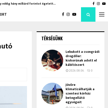
y eddig hány milliárd forintot égetett…
Jövőre k
Faceboo
Inst
Y
ORT
TÉRSÉGÜNK
autó
Lebukott a csongrádi
drogdíler:
kiskorúnak adott el
kábítószert
2026.08.06.
0
Jövőre
klimatizálhatják a
szentesi kórház
betegellátó
egységeit