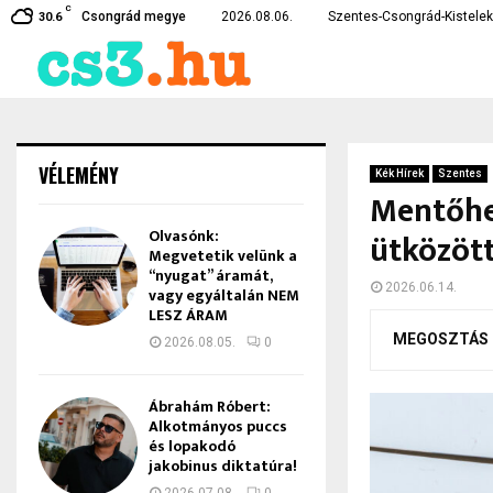
C
karékossági intézkedéseket vezetett…
Lebukott a csongrádi drog
Csongrád megye
2026.08.06.
Szentes-Csongrád-Kistelek 
30.6
VÉLEMÉNY
Kék Hírek
Szentes
Mentőhel
Olvasónk:
ütközött
Megvetetik velünk a
“nyugat” áramát,
2026.06.14.
vagy egyáltalán NEM
LESZ ÁRAM
MEGOSZTÁS
2026.08.05.
0
Ábrahám Róbert:
Alkotmányos puccs
és lopakodó
jakobinus diktatúra!