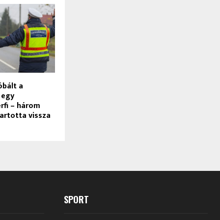
óbált a
 egy
rfi – három
tartotta vissza
SPORT