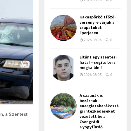
2026.08.06.
0
Kakaspörköltfőző-
versenyre várják a
csapatokat
Eperjesen
2026.08.06.
0
Eltűnt egy szentesi
fiatal – segíts te is
megtalálni!
2026.08.05.
0
A szaunák is
bezárnak:
energiatakarékossá
gi intézkedéseket
n, a Szentest
vezetett be a
Csongrádi
Gyógyfürdő