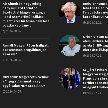
Kiszámolták, hogy eddig
Boris Johnson: a
hány milliárd forintot
lehetne telepít
égetett el Magyarország a
feladatokra ny
Paksi Atomerőmű leállása
katonákat Ukra
miatt: erre biztosan nem lesz
2026.02.22.
büszke Kapitány...
2026.08.06.
Orbán Viktor: 
elemi érdeke, h
Amiről Magyar Péter hallgat:
az ukrán EU-ta
Sokszorosan drágábban jön
elutasító állás
az áram?
2025.07.25.
2026.08.06.
Szijjártó Péter:
Magyarország 
Olvasónk: Megvetetik velünk
Franciaország s
a “nyugat” áramát, vagy
területeken erő
egyáltalán NEM LESZ ÁRAM
az együttműkö
2026.08.05.
2025.07.24.