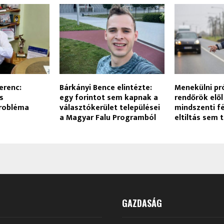
erenc:
Bárkányi Bence elintézte:
Menekülni pr
s
egy forintot sem kapnak a
rendőrök elől
probléma
választókerület települései
mindszenti fé
a Magyar Falu Programból
eltiltás sem 
GAZDASÁG