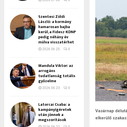
2026.07.08.
0
Szentesi Zöldi
László: a kormány
hamarosan bajba
kerül, a Fidesz-KDNP
pedig néhány év
múlva visszatérhet
2026.06.25.
0
Mandula Viktor: az
arrogáns
tudatlanság totális
győzelme
2026.06.23.
0
Latorcai Csaba: a
kampányígéretek
Vasárnap délut
után jönnek a
elkerülő szakas
megszorítások
2026.06.22.
0