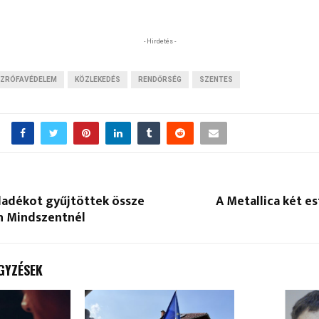
- Hirdetés -
SZRÓFAVÉDELEM
KÖZLEKEDÉS
RENDŐRSÉG
SZENTES
ladékot gyűjtöttek össze
A Metallica két es
n Mindszentnél
GYZÉSEK