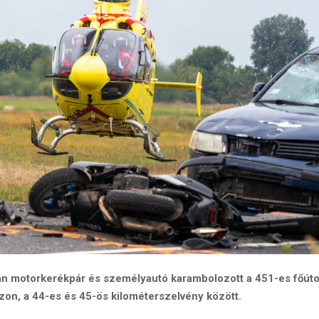
án motorkerékpár és személyautó karambolozott a 451-es főúto
zon, a 44-es és 45-ös kilométerszelvény között.