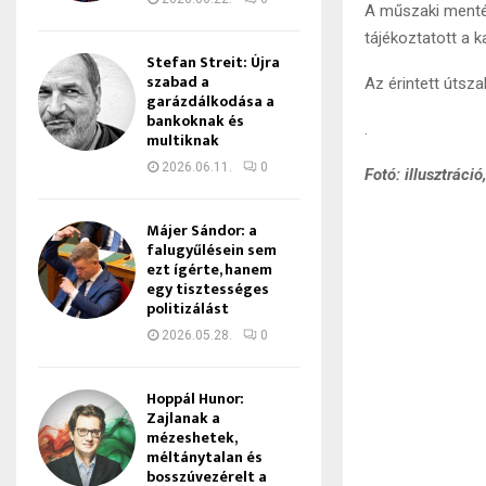
A műszaki mentés
tájékoztatott a 
Stefan Streit: Újra
szabad a
Az érintett útsza
garázdálkodása a
bankoknak és
.
multiknak
2026.06.11.
0
Fotó: illusztráci
Májer Sándor: a
falugyűlésein sem
ezt ígérte, hanem
egy tisztességes
politizálást
2026.05.28.
0
Hoppál Hunor:
Zajlanak a
mézeshetek,
méltánytalan és
bosszúvezérelt a