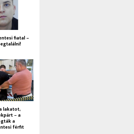
ntesi fiatal –
egtalálni!
a lakatot,
ékpárt – a
ogták a
ntesi férfit