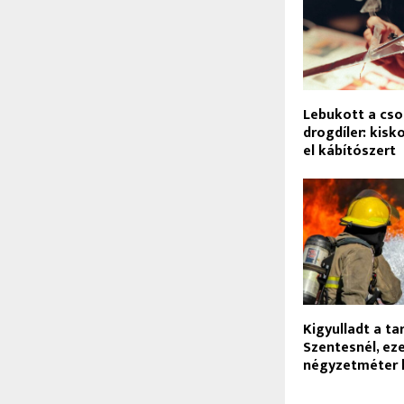
Lebukott a cso
drogdíler: kis
el kábítószert
Kigyulladt a ta
Szentesnél, ez
négyzetméter 