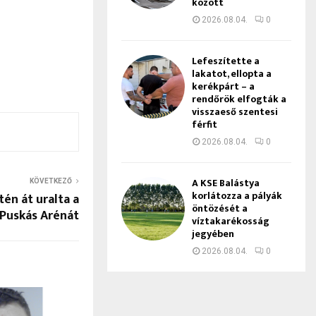
között
2026.08.04.
0
Lefeszítette a
lakatot, ellopta a
kerékpárt – a
rendőrök elfogták a
visszaeső szentesi
férfit
2026.08.04.
0
A KSE Balástya
KÖVETKEZŐ
korlátozza a pályák
tén át uralta a
öntözését a
Puskás Arénát
víztakarékosság
jegyében
2026.08.04.
0