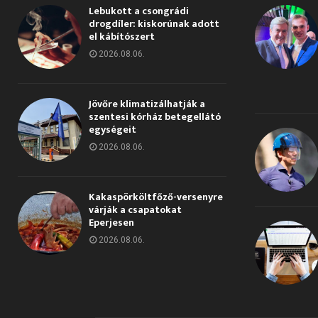
Lebukott a csongrádi
drogdíler: kiskorúnak adott
el kábítószert
2026.08.06.
Jövőre klimatizálhatják a
szentesi kórház betegellátó
egységeit
2026.08.06.
Kakaspörköltfőző-versenyre
várják a csapatokat
Eperjesen
2026.08.06.