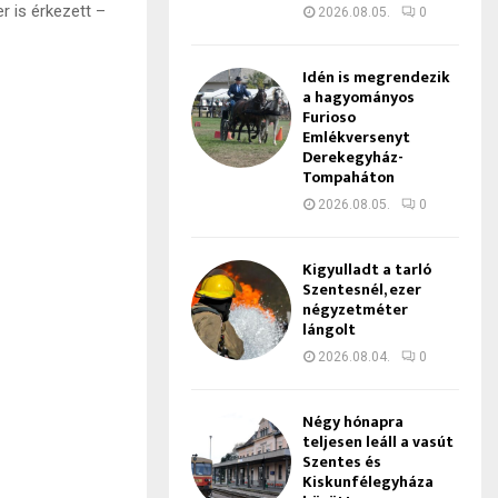
r is érkezett –
2026.08.05.
0
Idén is megrendezik
a hagyományos
Furioso
Emlékversenyt
Derekegyház-
Tompaháton
2026.08.05.
0
Kigyulladt a tarló
Szentesnél, ezer
négyzetméter
lángolt
2026.08.04.
0
Négy hónapra
teljesen leáll a vasút
Szentes és
Kiskunfélegyháza