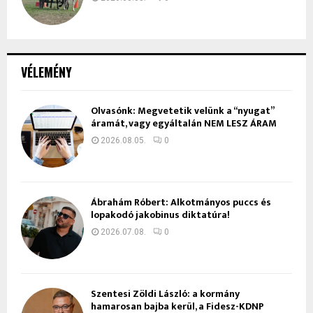
VÉLEMÉNY
Olvasónk: Megvetetik velünk a “nyugat”
áramát, vagy egyáltalán NEM LESZ ÁRAM
2026.08.05.
0
Ábrahám Róbert: Alkotmányos puccs és
lopakodó jakobinus diktatúra!
2026.07.08.
0
Szentesi Zöldi László: a kormány
hamarosan bajba kerül, a Fidesz-KDNP