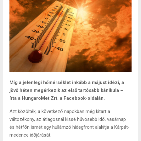
Míg a jelenlegi hőmérséklet inkább a májust idézi, a
jövő héten megérkezik az első tartósabb kánikula –
írta a HungaroMet Zrt. a Facebook-oldalán.
Azt közölték, a következő napokban még kitart a
változékony, az átlagosnál kissé hűvösebb idő, vasárnap
és hétfőn ismét egy hullámzó hidegfront alakítja a Kárpát-
medence időjárását.