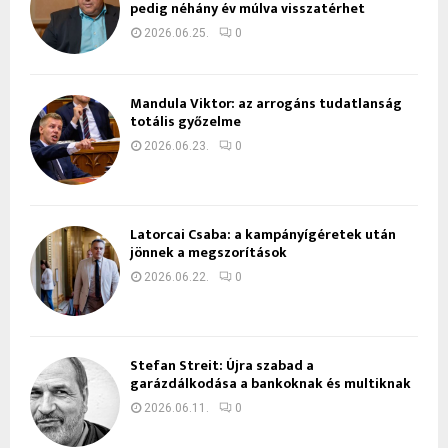
pedig néhány év múlva visszatérhet
2026.06.25.
0
Mandula Viktor: az arrogáns tudatlanság
totális győzelme
2026.06.23.
0
Latorcai Csaba: a kampányígéretek után
jönnek a megszorítások
2026.06.22.
0
Stefan Streit: Újra szabad a
garázdálkodása a bankoknak és multiknak
2026.06.11.
0