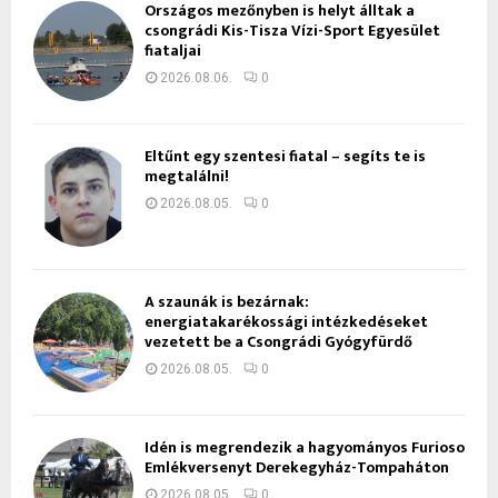
Országos mezőnyben is helyt álltak a
csongrádi Kis-Tisza Vízi-Sport Egyesület
fiataljai
2026.08.06.
0
Eltűnt egy szentesi fiatal – segíts te is
megtalálni!
2026.08.05.
0
A szaunák is bezárnak:
energiatakarékossági intézkedéseket
vezetett be a Csongrádi Gyógyfürdő
2026.08.05.
0
Idén is megrendezik a hagyományos Furioso
Emlékversenyt Derekegyház-Tompaháton
2026.08.05.
0