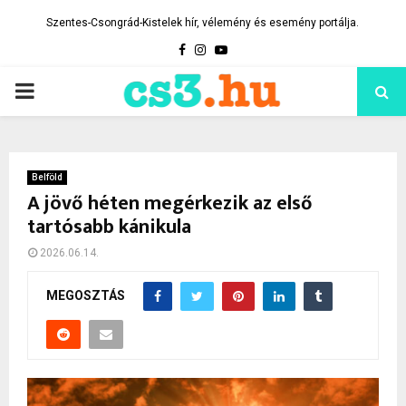
Szentes-Csongrád-Kistelek hír, vélemény és esemény portálja.
Facebook
Instagram
Youtube
PRIMARY
MENU
Belföld
A jövő héten megérkezik az első
tartósabb kánikula
2026.06.14.
MEGOSZTÁS