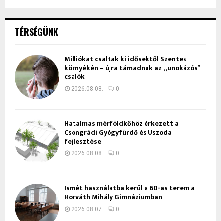
TÉRSÉGÜNK
Milliókat csaltak ki idősektől Szentes
környékén – újra támadnak az „unokázós”
csalók
2026.08.08.
0
Hatalmas mérföldkőhöz érkezett a
Csongrádi Gyógyfürdő és Uszoda
fejlesztése
2026.08.08.
0
Ismét használatba kerül a 60-as terem a
Horváth Mihály Gimnáziumban
2026.08.07.
0