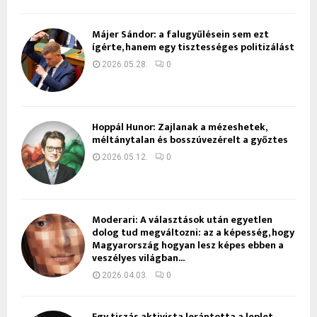
Májer Sándor: a falugyűlésein sem ezt
ígérte, hanem egy tisztességes politizálást
2026.05.28.
0
Hoppál Hunor: Zajlanak a mézeshetek,
méltánytalan és bosszúvezérelt a győztes
2026.05.12.
0
Moderari: A választások után egyetlen
dolog tud megváltozni: az a képesség, hogy
Magyarország hogyan lesz képes ebben a
veszélyes világban...
2026.04.03.
0
Egy tiszás aktivista lerántotta a leplet