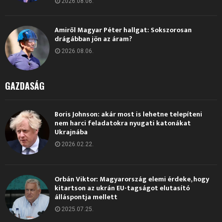
2026.08.06.
Amiről Magyar Péter hallgat: Sokszorosan
drágábban jön az áram?
2026.08.06.
GAZDASÁG
Boris Johnson: akár most is lehetne telepíteni
nem harci feladatokra nyugati katonákat
Ukrajnába
2026.02.22.
Orbán Viktor: Magyarország elemi érdeke, hogy
kitartson az ukrán EU-tagságot elutasító
álláspontja mellett
2025.07.25.