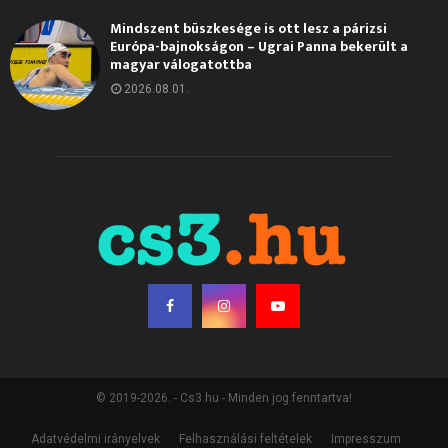
Mindszent büszkesége is ott lesz a párizsi
Európa-bajnokságon – Ugrai Panna bekerült a
magyar válogatottba
2026.08.01.
© 2019-2026. - Cs3.hu - Minden jog fenntartva!
Adatvédelmi irányelvek
Felhasználási feltételek
Impresszum