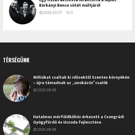
Bárkányi Bence sötét múltjáról
2026.03.27.
0
TÉRSÉGÜNK
Milliókat csaltak ki idősektől Szentes környékén
– újra támadnak az „unokázós” csalók
2026.08.08.
Hatalmas mérföldkőhöz érkezett a Csongrádi
Gyógyfürdő és Uszoda fejlesztése
2026.08.08.