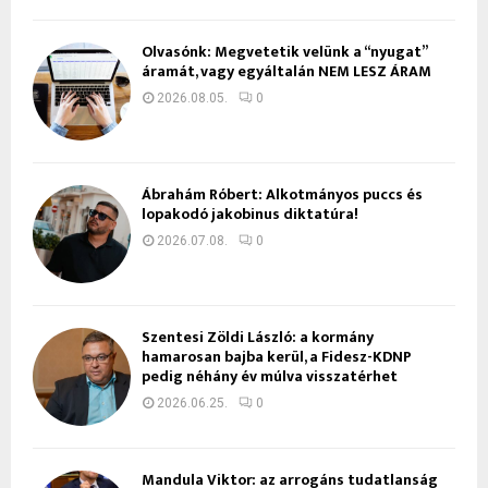
Olvasónk: Megvetetik velünk a “nyugat”
áramát, vagy egyáltalán NEM LESZ ÁRAM
2026.08.05.
0
Ábrahám Róbert: Alkotmányos puccs és
lopakodó jakobinus diktatúra!
2026.07.08.
0
Szentesi Zöldi László: a kormány
hamarosan bajba kerül, a Fidesz-KDNP
pedig néhány év múlva visszatérhet
2026.06.25.
0
Mandula Viktor: az arrogáns tudatlanság