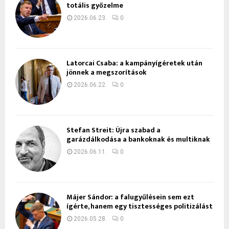
totális győzelme
2026.06.23.
0
Latorcai Csaba: a kampányígéretek után
jönnek a megszorítások
2026.06.22.
0
Stefan Streit: Újra szabad a
garázdálkodása a bankoknak és multiknak
2026.06.11.
0
Májer Sándor: a falugyűlésein sem ezt
ígérte, hanem egy tisztességes politizálást
2026.05.28.
0