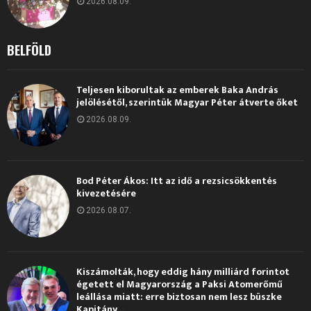
2026.08.09.
BELFÖLD
Teljesen kiborultak az emberek Baka András
jelölésétől, szerintük Magyar Péter átverte őket
2026.08.09.
Bod Péter Ákos: Itt az idő a rezsicsökkentés
kivezetésére
2026.08.07.
Kiszámolták, hogy eddig hány milliárd forintot
égetett el Magyarország a Paksi Atomerőmű
leállása miatt: erre biztosan nem lesz büszke
Kapitány...