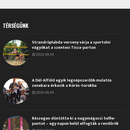
TÉRSÉGÜNK
Strandröplabda-verseny várja a sportolni
vágyókat a szentesi Tisza-parton
2026.08.09.
A Dél-Alföld egyik legnépszerűbb mulatós
zenekara érkezik a Körös-torokba
2026.08.09.
Részegen döntötte ki a nagymágocsi Selfie-
pontot – egy napon belül elfogták a rendőrök