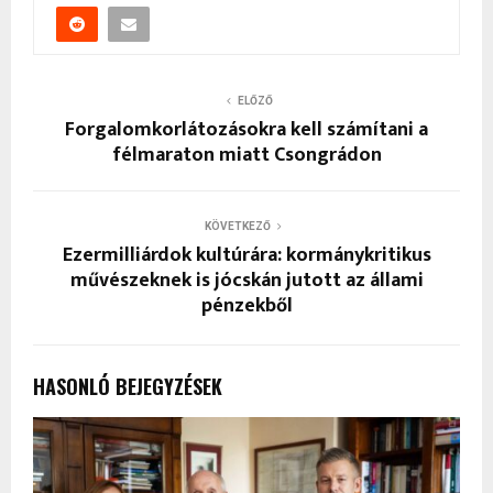
ELŐZŐ
Forgalomkorlátozásokra kell számítani a
félmaraton miatt Csongrádon
KÖVETKEZŐ
Ezermilliárdok kultúrára: kormánykritikus
művészeknek is jócskán jutott az állami
pénzekből
HASONLÓ BEJEGYZÉSEK