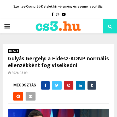
Szentes-Csongrád-Kistelek hír, vélemény és esemény portálja.
Facebook
Instagram
Youtube
PRIMARY
MENU
Belföld
Gulyás Gergely: a Fidesz-KDNP normális
ellenzékként fog viselkedni
2026.05.09.
MEGOSZTÁS