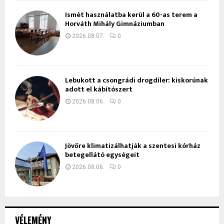
Ismét használatba kerül a 60-as terem a
Horváth Mihály Gimnáziumban
2026.08.07.
0
Lebukott a csongrádi drogdíler: kiskorúnak
adott el kábítószert
2026.08.06.
0
Jövőre klimatizálhatják a szentesi kórház
betegellátó egységeit
2026.08.06.
0
VÉLEMÉNY