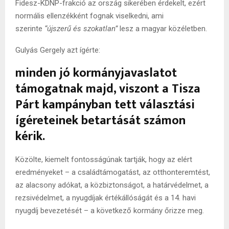
Fidesz-KDNP-frakció az ország sikerében érdekelt, ezért
normális ellenzékként fognak viselkedni, ami
szerinte
“újszerű és szokatlan”
lesz a magyar közéletben.
Gulyás Gergely azt ígérte:
minden jó kormányjavaslatot
támogatnak majd, viszont a Tisza
Párt kampányban tett választási
ígéreteinek betartását számon
kérik.
Közölte, kiemelt fontosságúnak tartják, hogy az elért
eredményeket – a családtámogatást, az otthonteremtést,
az alacsony adókat, a közbiztonságot, a határvédelmet, a
rezsivédelmet, a nyugdíjak értékállóságát és a 14. havi
nyugdíj bevezetését – a következő kormány őrizze meg.