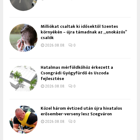
Milliókat csaltak ki idősektől Szentes
környékén – újra támadnak az „unokázós”
csalók
2026.08.08.
0
Hatalmas mérföldkőhöz érkezett a
Csongrádi Gyógyfürdő és Uszoda
fejlesztése
2026.08.08.
0
Közel három évtized után újra hivatalos
erősember-verseny lesz Szegváron
2026.08.08.
0