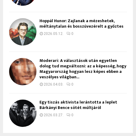
Hoppál Hunor: Zajlanak a mézeshetek,
méltánytalan és bosszúvezérelt a győztes
2026.05.12.
0
Moderari: A választások után egyetlen
dolog tud megváltozni: az a képesség, hogy
Magyarország hogyan lesz képes ebben a
veszélyes világban...
2026.04.03.
0
Egy tiszás aktivista lerántotta a leplet
Bárkányi Bence sötét múltjáról
2026.03.27.
0