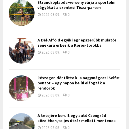
Strandröplabda-verseny várja a sportolni
vágyókat a szentesi Tisza-parton
2026.08.09.
0
A Dél-Alföld egyik legnépszerűbb mulatós
zenekara érkezik a Körös-torokba
2026.08.09.
0
Részegen döntötte ki a nagymágocsi Selfie-
pontot – egy napon belül elfogták a
rendőrök
2026.08.09.
0
A tetejére borult egy autó Csongrád
közelében, teljes útzár mellett mentenek
2026.08.08.
0