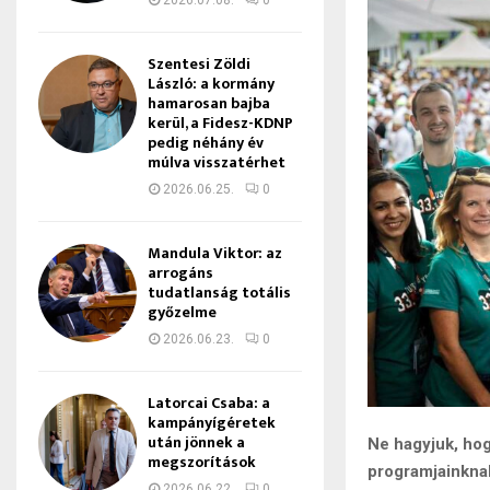
2026.07.08.
0
Szentesi Zöldi
László: a kormány
hamarosan bajba
kerül, a Fidesz-KDNP
pedig néhány év
múlva visszatérhet
2026.06.25.
0
Mandula Viktor: az
arrogáns
tudatlanság totális
győzelme
2026.06.23.
0
Latorcai Csaba: a
kampányígéretek
után jönnek a
Ne hagyjuk, hog
megszorítások
programjainkna
2026.06.22.
0