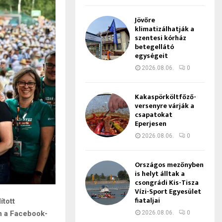
Jövőre
klimatizálhatják a
szentesi kórház
betegellátó
egységeit
2026.08.06.
0
Kakaspörköltfőző-
versenyre várják a
csapatokat
Eperjesen
2026.08.06.
0
Országos mezőnyben
is helyt álltak a
csongrádi Kis-Tisza
Vízi-Sport Egyesület
fiataljai
ított
2026.08.06.
0
n a Facebook-