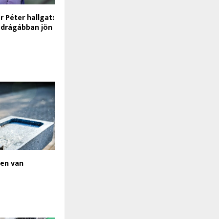
 Péter hallgat:
 drágábban jön
sen van
s