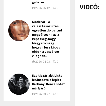
győztes
VIDEÓ:
2026.05.12.
0
Moderari: A
választások után
egyetlen dolog tud
megváltozni: az a
képesség, hogy
Magyarország
hogyan lesz képes
ebben a veszélyes
világban...
2026.04.03.
0
Egy tiszás aktivista
lerántotta a leplet
Bárkányi Bence sötét
múltjáról
2026.03.27.
0