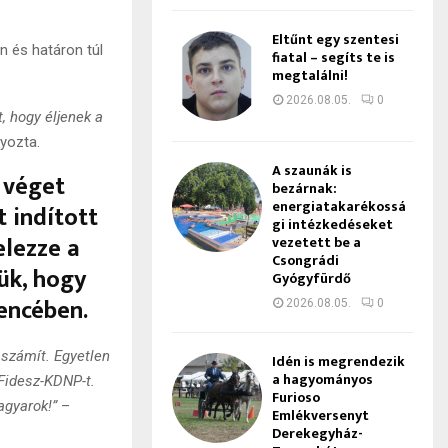
Eltűnt egy szentesi
n és határon túl
fiatal – segíts te is
megtalálni!
.
2026.08.05.
0
, hogy éljenek a
lyozta.
A szaunák is
y véget
bezárnak:
energiatakarékossá
 indított
gi intézkedéseket
elezze a
vezetett be a
Csongrádi
ük, hogy
Gyógyfürdő
encében.
2026.08.05.
0
számít. Egyetlen
Idén is megrendezik
a hagyományos
Fidesz-KDNP-t.
Furioso
agyarok!”
–
Emlékversenyt
Derekegyház-