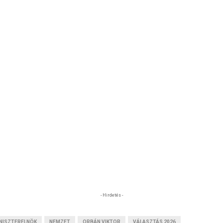
- Hirdetés -
NISZTERELNÖK
NEMZET
ORBÁN VIKTOR
VÁLASZTÁS 2026