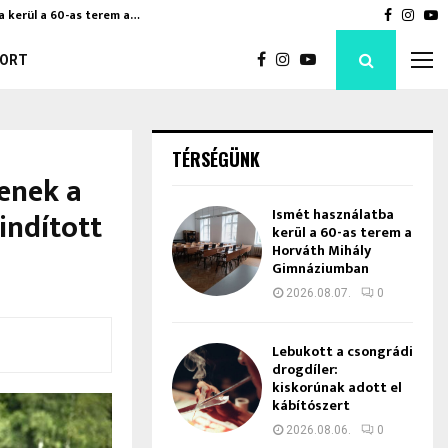
a kerül a 60-as terem a…
Bod Péte
Faceboo
Inst
Y
ORT
TÉRSÉGÜNK
senek a
indított
Ismét használatba
kerül a 60-as terem a
Horváth Mihály
Gimnáziumban
2026.08.07.
0
Lebukott a csongrádi
drogdíler:
kiskorúnak adott el
kábítószert
2026.08.06.
0