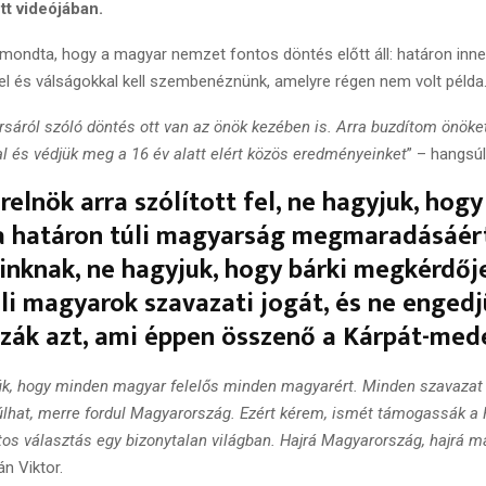
tt videójában.
 mondta, hogy a magyar nemzet fontos döntés előtt áll: határon inne
el és válságokkal kell szembenéznünk, amelyre régen nem volt példa
sáról szóló döntés ott van az önök kezében is. Arra buzdítom önöket
al és védjük meg a 16 év alatt elért közös eredményeinket
” – hangsú
relnök arra szólított fel, ne hagyjuk, hog
a határon túli magyarság megmaradásáért
inknak, ne hagyjuk, hogy bárki megkérdőj
li magyarok szavazati jogát, és ne engedj
szák azt, ami éppen összenő a Kárpát-med
ük, hogy minden magyar felelős minden magyarért. Minden szavazat 
lhat, merre fordul Magyarország. Ezért kérem, ismét támogassák a 
tos választás egy bizonytalan világban. Hajrá Magyarország, hajrá m
n Viktor.