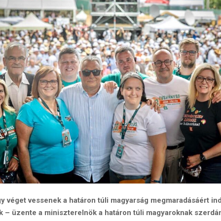
y véget vessenek a határon túli magyarság megmaradásáért ind
k – üzente a miniszterelnök a határon túli magyaroknak szerdá