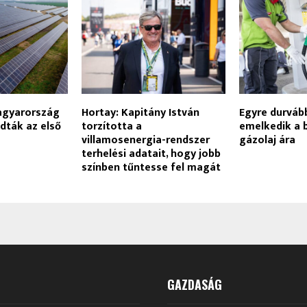
agyarország
Hortay: Kapitány István
Egyre durvább
adták az első
torzította a
emelkedik a 
villamosenergia-rendszer
gázolaj ára
terhelési adatait, hogy jobb
színben tűntesse fel magát
GAZDASÁG