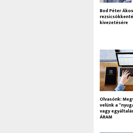
Bod Péter Ákos:
rezsicsökkent
kivezetésére
Olvasónk: Meg
velünk a “nyug
vagy egyáltal
ÁRAM