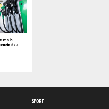
: ma is
benzin és a
SPORT