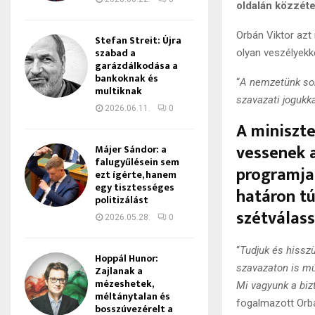
oldalán közzéte
Orbán Viktor azt
Stefan Streit: Újra
szabad a
olyan veszélyekk
garázdálkodása a
bankoknak és
“
A nemzetünk sor
multiknak
szavazati jogukk
2026.06.11.
0
A miniszte
vessenek 
Májer Sándor: a
falugyűlésein sem
programja
ezt ígérte, hanem
egy tisztességes
határon tú
politizálást
szétválas
2026.05.28.
0
“
Tudjuk és hissz
Hoppál Hunor:
szavazaton is mú
Zajlanak a
mézeshetek,
Mi vagyunk a biz
méltánytalan és
fogalmazott Orbá
bosszúvezérelt a