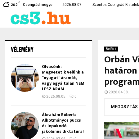
C
te…
Czirbus Gábor: Nem hagyha
Csongrád megye
2026.08.07.
Szentes-Csongrád-Kistelek 
26.2
VÉLEMÉNY
Belföld
Orbán Vi
Olvasónk:
határon
Megvetetik velünk a
“nyugat” áramát,
program
vagy egyáltalán NEM
LESZ ÁRAM
2026.04.08.
2026.08.05.
0
MEGOSZTÁS
Ábrahám Róbert:
Alkotmányos puccs
és lopakodó
jakobinus diktatúra!