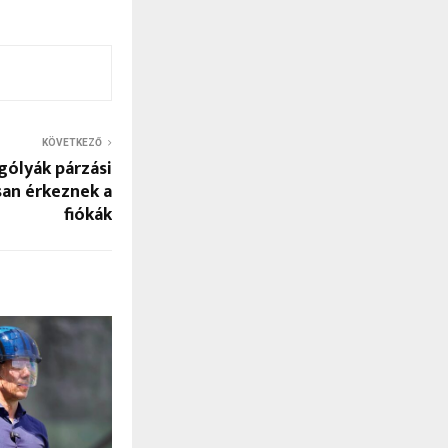
KÖVETKEZŐ
gólyák párzási
san érkeznek a
fiókák