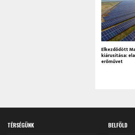
Elkezdődött M
kiárusítása: el
erőművet
TÉRSÉGÜNK
BELFÖLD