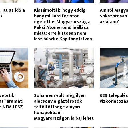
 Itt az idő a
Kiszámolták, hogy eddig
Amiről Magyar
és
hány milliárd forintot
Sokszorosan
égetett el Magyarország a
az áram?
Paksi Atomerőmű leállása
miatt: erre biztosan nem
lesz büszke Kapitány István
vetetik
Soha nem volt még ilyen
629 települé
at” áramát,
alacsony a gáztározók
vízkorlátozá
án NEM LESZ
feltöltöttsége a nyári
hónapokban –
Magyarországon is baj lehet