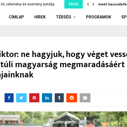
tjuk szó nélkül, ami…
Ismét használatb
hír, vélemény és esemény portálja.
FRISS
CÍMLAP
HÍREK
TÉRSÉG
PROGRAMOK
SP
ktor: ne hagyjuk, hogy véget ves
 túli magyarság megmaradásáért 
jainknak