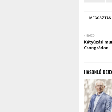
MEGOSZTÁS
ELŐZŐ
Kátyúzási mu
Csongrádon
HASONLÓ BEJE