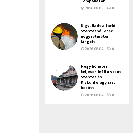
Tompaháton
2026.08.05.
0
Kigyulladt a tarló
Szentesnél, ezer
négyzetméter
lángolt
2026.08.04.
0
Négy hónapra
teljesen leáll a vasút
Szentes és
Kiskunfélegyháza
között
2026.08.04.
0