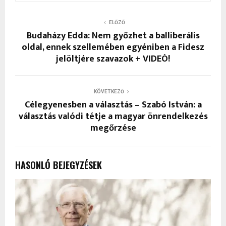
ELŐZŐ
Budaházy Edda: Nem győzhet a balliberális
oldal, ennek szellemében egyéniben a Fidesz
jelöltjére szavazok + VIDEÓ!
KÖVETKEZŐ
Célegyenesben a választás – Szabó István: a
választás valódi tétje a magyar önrendelkezés
megőrzése
HASONLÓ BEJEGYZÉSEK