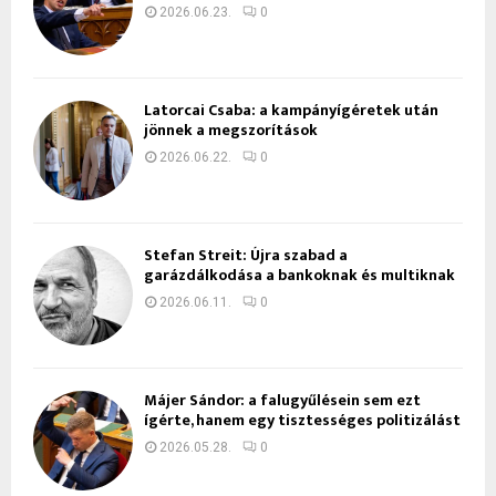
2026.06.23.
0
Latorcai Csaba: a kampányígéretek után
jönnek a megszorítások
2026.06.22.
0
Stefan Streit: Újra szabad a
garázdálkodása a bankoknak és multiknak
2026.06.11.
0
Májer Sándor: a falugyűlésein sem ezt
ígérte, hanem egy tisztességes politizálást
2026.05.28.
0