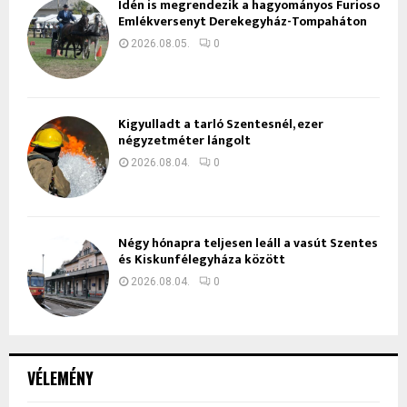
Idén is megrendezik a hagyományos Furioso
Emlékversenyt Derekegyház-Tompaháton
2026.08.05.
0
Kigyulladt a tarló Szentesnél, ezer
négyzetméter lángolt
2026.08.04.
0
Négy hónapra teljesen leáll a vasút Szentes
és Kiskunfélegyháza között
2026.08.04.
0
VÉLEMÉNY