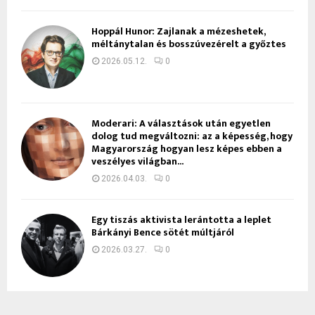
Hoppál Hunor: Zajlanak a mézeshetek,
méltánytalan és bosszúvezérelt a győztes
2026.05.12.
0
Moderari: A választások után egyetlen
dolog tud megváltozni: az a képesség, hogy
Magyarország hogyan lesz képes ebben a
veszélyes világban...
2026.04.03.
0
Egy tiszás aktivista lerántotta a leplet
Bárkányi Bence sötét múltjáról
2026.03.27.
0