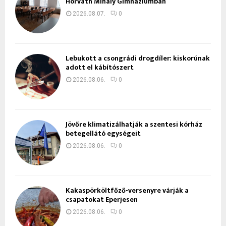
Horváth Mihály Gimnáziumban
2026.08.07.
0
Lebukott a csongrádi drogdíler: kiskorúnak
adott el kábítószert
2026.08.06.
0
Jövőre klimatizálhatják a szentesi kórház
betegellátó egységeit
2026.08.06.
0
Kakaspörköltfőző-versenyre várják a
csapatokat Eperjesen
2026.08.06.
0