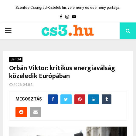
Szentes-Csongrád-Kistelek hír, vélemény és esemény portálja.
Facebook
Instagram
Youtube
PRIMARY
MENU
Belföld
Orbán Viktor: kritikus energiaválság
közeledik Európában
2026.04.04.
MEGOSZTÁS