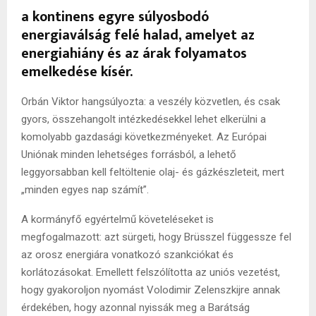
a kontinens egyre súlyosbodó
energiaválság felé halad, amelyet az
energiahiány és az árak folyamatos
emelkedése kísér.
Orbán Viktor hangsúlyozta: a veszély közvetlen, és csak
gyors, összehangolt intézkedésekkel lehet elkerülni a
komolyabb gazdasági következményeket. Az Európai
Uniónak minden lehetséges forrásból, a lehető
leggyorsabban kell feltöltenie olaj- és gázkészleteit, mert
„minden egyes nap számít”.
A kormányfő egyértelmű követeléseket is
megfogalmazott: azt sürgeti, hogy Brüsszel függessze fel
az orosz energiára vonatkozó szankciókat és
korlátozásokat. Emellett felszólította az uniós vezetést,
hogy gyakoroljon nyomást Volodimir Zelenszkijre annak
érdekében, hogy azonnal nyissák meg a Barátság