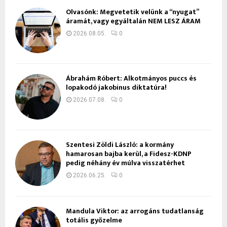
Olvasónk: Megvetetik velünk a “nyugat”
áramát, vagy egyáltalán NEM LESZ ÁRAM
2026.08.05.
0
Ábrahám Róbert: Alkotmányos puccs és
lopakodó jakobinus diktatúra!
2026.07.08.
0
Szentesi Zöldi László: a kormány
hamarosan bajba kerül, a Fidesz-KDNP
pedig néhány év múlva visszatérhet
2026.06.25.
0
Mandula Viktor: az arrogáns tudatlanság
totális győzelme