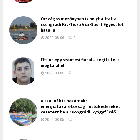
Országos mezőnyben is helyt álltak a
csongrádi Kis-Tisza Vízi-Sport Egyesület
fiataljai
2026.08.06.
0
Eltűnt egy szentesi fiatal – segíts te is
megtalálni!
2026.08.05.
0
A szaunák is bezárnak:
energiatakarékossági intézkedéseket
vezetett be a Csongrádi Gyógyfürdő
2026.08.05.
0