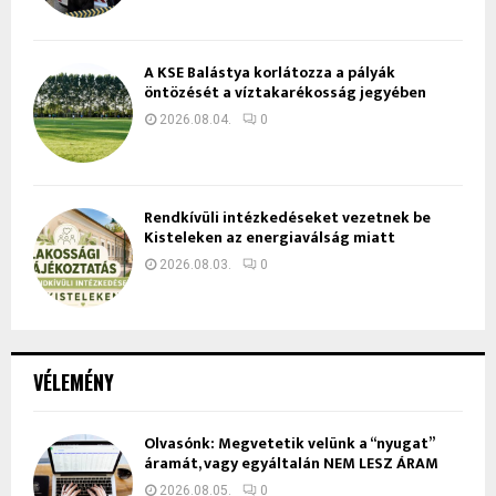
A KSE Balástya korlátozza a pályák
öntözését a víztakarékosság jegyében
2026.08.04.
0
Rendkívüli intézkedéseket vezetnek be
Kisteleken az energiaválság miatt
2026.08.03.
0
VÉLEMÉNY
Olvasónk: Megvetetik velünk a “nyugat”
áramát, vagy egyáltalán NEM LESZ ÁRAM
2026.08.05.
0