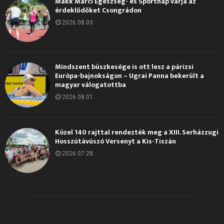
Makk Marci Egészség- és Sportnap várja az
érdeklődőket Csongrádon
2026.08.03.
Mindszent büszkesége is ott lesz a párizsi
Európa-bajnokságon – Ugrai Panna bekerült a
magyar válogatottba
2026.08.01.
Közel 140 rajttal rendezték meg a XIII. Serházzugi
Hosszútávúszó Versenyt a Kis-Tiszán
2026.07.28.