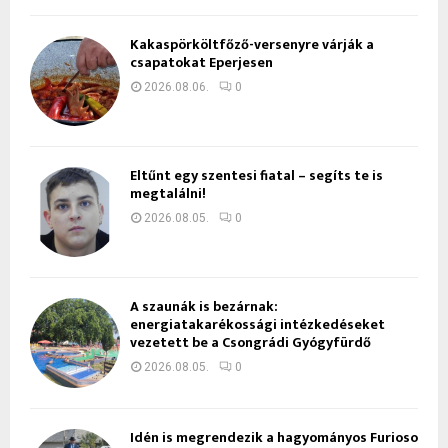
Kakaspörköltfőző-versenyre várják a
csapatokat Eperjesen
2026.08.06.
0
Eltűnt egy szentesi fiatal – segíts te is
megtalálni!
2026.08.05.
0
A szaunák is bezárnak:
energiatakarékossági intézkedéseket
vezetett be a Csongrádi Gyógyfürdő
2026.08.05.
0
Idén is megrendezik a hagyományos Furioso