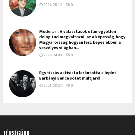
2026.05.12.
0
Moderari: A választások után egyetlen
dolog tud megváltozni: az a képesség, hogy
Magyarország hogyan lesz képes ebben a
veszélyes világban...
2026.04.03.
0
Egy tiszás aktivista lerántotta a leplet
Bárkányi Bence sötét múltjáról
2026.03.27.
0
TÉRSÉGÜNK