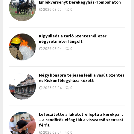
Emlékversenyt Derekegyház-Tompaháton
2026.08.05.
0
Kigyulladt a tarló Szentesnél, ezer
négyzetméter lángolt
2026.08.04.
0
Négy hónapra teljesen leáll a vasút Szentes
és Kiskunfélegyháza között
2026.08.04.
0
Lefeszítette a lakatot, ellopta a kerékpárt
– a rendőrök elfogták a visszaeső szentesi
férfit
2026.08.04.
0