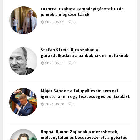
Latorcai Csaba: a kampányígéretek után
jönnek a megszorítások
2026.06.22.
0
Stefan Streit: Újra szabad a
garázdálkodása a bankoknak és multiknak
2026.06.11.
0
Májer Sándor: a falugyűlésein sem ezt
ígérte, hanem egy tisztességes politizálást
2026.05.28.
0
Hoppál Hunor: Zajlanak a mézeshetek,
méltánytalan és bosszúvezérelt a győztes