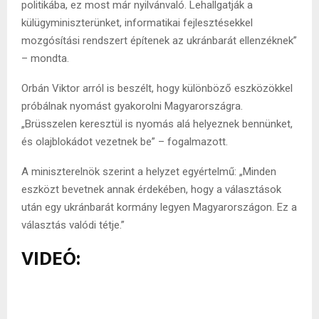
politikába, ez most már nyilvánvaló. Lehallgatják a
külügyminiszterünket, informatikai fejlesztésekkel
mozgósítási rendszert építenek az ukránbarát ellenzéknek”
– mondta.
Orbán Viktor arról is beszélt, hogy különböző eszközökkel
próbálnak nyomást gyakorolni Magyarországra.
„Brüsszelen keresztül is nyomás alá helyeznek bennünket,
és olajblokádot vezetnek be” – fogalmazott.
A miniszterelnök szerint a helyzet egyértelmű: „Minden
eszközt bevetnek annak érdekében, hogy a választások
után egy ukránbarát kormány legyen Magyarországon. Ez a
választás valódi tétje.”
VIDEÓ: