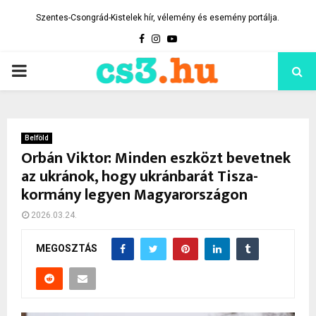
Szentes-Csongrád-Kistelek hír, vélemény és esemény portálja.
Facebook
Instagram
Youtube
PRIMARY
MENU
Belföld
Orbán Viktor: Minden eszközt bevetnek
az ukránok, hogy ukránbarát Tisza-
kormány legyen Magyarországon
2026.03.24.
MEGOSZTÁS