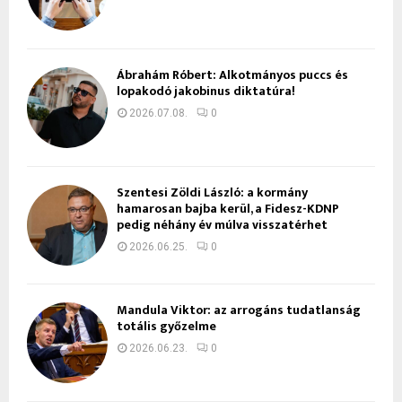
Ábrahám Róbert: Alkotmányos puccs és
lopakodó jakobinus diktatúra!
2026.07.08.
0
Szentesi Zöldi László: a kormány
hamarosan bajba kerül, a Fidesz-KDNP
pedig néhány év múlva visszatérhet
2026.06.25.
0
Mandula Viktor: az arrogáns tudatlanság
totális győzelme
2026.06.23.
0