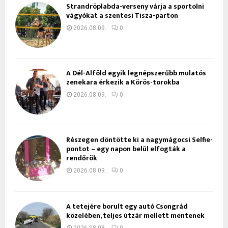
Strandröplabda-verseny várja a sportolni
vágyókat a szentesi Tisza-parton
2026.08.09.
0
A Dél-Alföld egyik legnépszerűbb mulatós
zenekara érkezik a Körös-torokba
2026.08.09.
0
Részegen döntötte ki a nagymágocsi Selfie-
pontot – egy napon belül elfogták a
rendőrök
2026.08.09.
0
A tetejére borult egy autó Csongrád
közelében, teljes útzár mellett mentenek
2026.08.08.
0