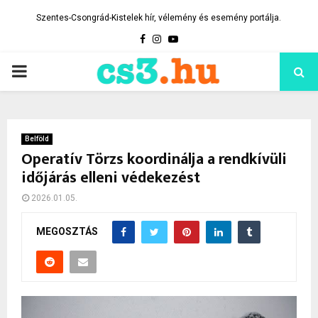
Szentes-Csongrád-Kistelek hír, vélemény és esemény portálja.
Facebook
Instagram
Youtube
PRIMARY
MENU
Belföld
Operatív Törzs koordinálja a rendkívüli
időjárás elleni védekezést
2026.01.05.
MEGOSZTÁS