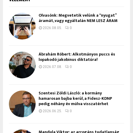
Olvasónk: Megvetetik velünk a “nyugat”
áramát, vagy egyáltalán NEM LESZ ÁRAM
2026.08.05.
0
Ábrahám Róbert: Alkotmányos puccs és
lopakodó jakobinus diktatúra!
2026.07.08.
0
Szentesi Zöldi László: a kormány
hamarosan bajba kerül, a Fidesz-KDNP
pedig néhány év múlva visszatérhet
2026.06.25.
0
Mandula Viktor: az arrogáns tudatlanság