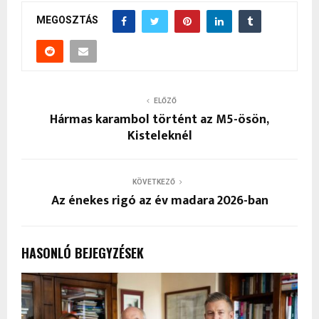
MEGOSZTÁS
ELŐZŐ
Hármas karambol történt az M5-ösön,
Kisteleknél
KÖVETKEZŐ
Az énekes rigó az év madara 2026-ban
HASONLÓ BEJEGYZÉSEK