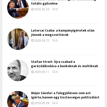
totális győzelme
2026.06.23.
0
Latorcai Csaba: a kampányígéretek után
jönnek a megszorítások
2026.06.22.
0
Stefan Streit: Újra szabad a
garázdálkodása a bankoknak és multiknak
2026.06.11.
0
Májer Sándor: a falugyűlésein sem ezt
ígérte, hanem egy tisztességes politizálást
2026.05.28.
0