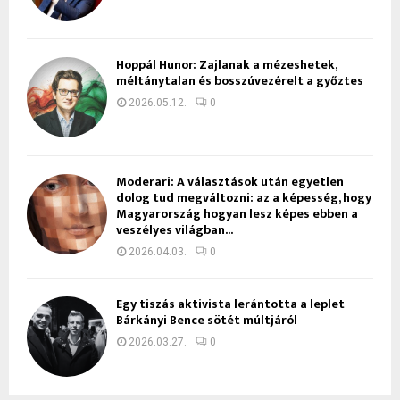
Hoppál Hunor: Zajlanak a mézeshetek,
méltánytalan és bosszúvezérelt a győztes
2026.05.12.
0
Moderari: A választások után egyetlen
dolog tud megváltozni: az a képesség, hogy
Magyarország hogyan lesz képes ebben a
veszélyes világban...
2026.04.03.
0
Egy tiszás aktivista lerántotta a leplet
Bárkányi Bence sötét múltjáról
2026.03.27.
0