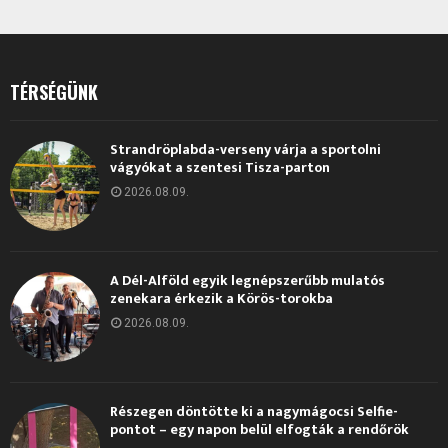
TÉRSÉGÜNK
Strandröplabda-verseny várja a sportolni
vágyókat a szentesi Tisza-parton
2026.08.09.
A Dél-Alföld egyik legnépszerűbb mulatós
zenekara érkezik a Körös-torokba
2026.08.09.
Részegen döntötte ki a nagymágocsi Selfie-
pontot – egy napon belül elfogták a rendőrök