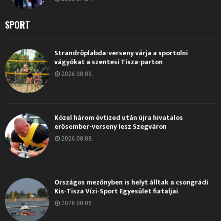
SPORT
Strandröplabda-verseny várja a sportolni
vágyókat a szentesi Tisza-parton
2026.08.09.
Közel három évtized után újra hivatalos
erősember-verseny lesz Szegváron
2026.08.08.
Országos mezőnyben is helyt álltak a csongrádi
Kis-Tisza Vízi-Sport Egyesület fiataljai
2026.08.06.