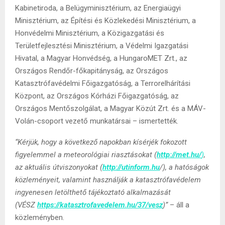
Kabinetiroda, a Belügyminisztérium, az Energiaügyi
Minisztérium, az Építési és Közlekedési Minisztérium, a
Honvédelmi Minisztérium, a Közigazgatási és
Területfejlesztési Minisztérium, a Védelmi Igazgatási
Hivatal, a Magyar Honvédség, a HungaroMET Zrt., az
Országos Rendőr-főkapitányság, az Országos
Katasztrófavédelmi Főigazgatóság, a Terrorelhárítási
Központ, az Országos Kórházi Főigazgatóság, az
Országos Mentőszolgálat, a Magyar Közút Zrt. és a MÁV-
Volán-csoport vezető munkatársai – ismertették.
“Kérjük, hogy a következő napokban kísérjék fokozott
figyelemmel a meteorológiai riasztásokat (
http://met.hu/
)
,
az aktuális útviszonyokat (
http://utinform.hu
/), a hatóságok
közleményeit, valamint használják a katasztrófavédelem
ingyenesen letölthető tájékoztató alkalmazását
(VÉSZ
https://katasztrofavedelem.hu/37/vesz
)”
– áll a
közleményben.