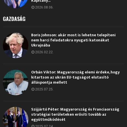
Kapitány...
2026.08.06.
GAZDASÁG
Boris Johnson: akár most is lehetne telepíteni
nem harci feladatokra nyugati katonákat
Ukrajnába
2026.02.22.
Orbán Viktor: Magyarország elemi érdeke, hogy
kitartson az ukrán EU-tagságot elutasító
álláspontja mellett
2025.07.25.
Szijjártó Péter: Magyarország és Franciaország
stratégiai területeken erősíti tovább az
együttműködését
2025.07.24.