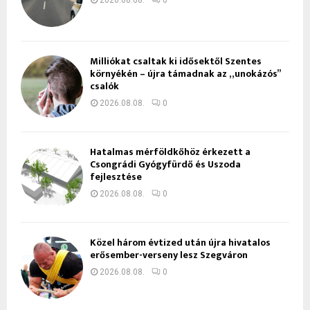
Milliókat csaltak ki idősektől Szentes
környékén – újra támadnak az „unokázós”
csalók
2026.08.08.
0
Hatalmas mérföldkőhöz érkezett a
Csongrádi Gyógyfürdő és Uszoda
fejlesztése
2026.08.08.
0
Közel három évtized után újra hivatalos
erősember-verseny lesz Szegváron
2026.08.08.
0