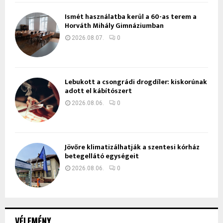
Ismét használatba kerül a 60-as terem a
Horváth Mihály Gimnáziumban
2026.08.07.
0
Lebukott a csongrádi drogdíler: kiskorúnak
adott el kábítószert
2026.08.06.
0
Jövőre klimatizálhatják a szentesi kórház
betegellátó egységeit
2026.08.06.
0
VÉLEMÉNY