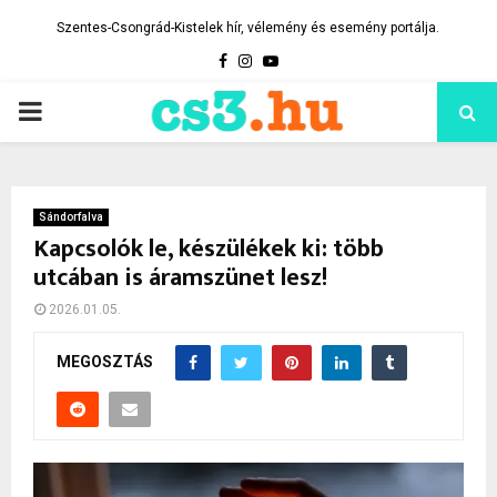
Szentes-Csongrád-Kistelek hír, vélemény és esemény portálja.
Facebook
Instagram
Youtube
PRIMARY
MENU
Sándorfalva
Kapcsolók le, készülékek ki: több
utcában is áramszünet lesz!
2026.01.05.
MEGOSZTÁS