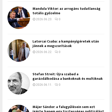
Mandula Viktor: az arrogáns tudatlanság
totális győzelme
2026.06.23.
0
Latorcai Csaba: a kampányígéretek után
jönnek a megszorítások
2026.06.22.
0
Stefan Streit: Újra szabad a
garázdálkodása a bankoknak és multiknak
2026.06.11.
0
Májer Sándor: a falugyűlésein sem ezt
ígérte, hanem egy tisztességes politizálást