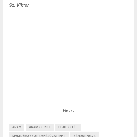
Sz. Viktor
- Hirdetés -
ÁRAM
ÁRAMSZÜNET
FEJLESZTÉS
MVM DÉMÁSZ ÁRAMHÁLÓZATI KFT.
SÁNDORFALVA