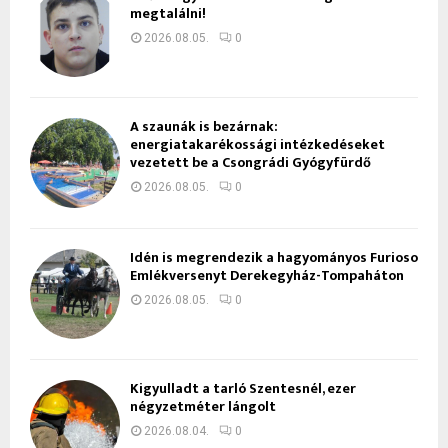
megtalálni!
2026.08.05.
0
A szaunák is bezárnak:
energiatakarékossági intézkedéseket
vezetett be a Csongrádi Gyógyfürdő
2026.08.05.
0
Idén is megrendezik a hagyományos Furioso
Emlékversenyt Derekegyház-Tompaháton
2026.08.05.
0
Kigyulladt a tarló Szentesnél, ezer
négyzetméter lángolt
2026.08.04.
0