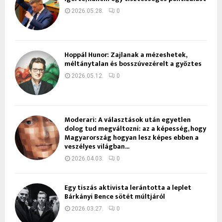
2026.05.28.
0
Hoppál Hunor: Zajlanak a mézeshetek,
méltánytalan és bosszúvezérelt a győztes
2026.05.12.
0
Moderari: A választások után egyetlen
dolog tud megváltozni: az a képesség, hogy
Magyarország hogyan lesz képes ebben a
veszélyes világban...
2026.04.03.
0
Egy tiszás aktivista lerántotta a leplet
Bárkányi Bence sötét múltjáról
2026.03.27.
0