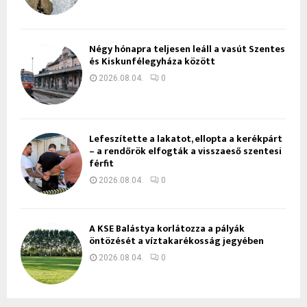
Négy hónapra teljesen leáll a vasút Szentes
és Kiskunfélegyháza között
2026.08.04.
0
Lefeszítette a lakatot, ellopta a kerékpárt
– a rendőrök elfogták a visszaeső szentesi
férfit
2026.08.04.
0
A KSE Balástya korlátozza a pályák
öntözését a víztakarékosság jegyében
2026.08.04.
0