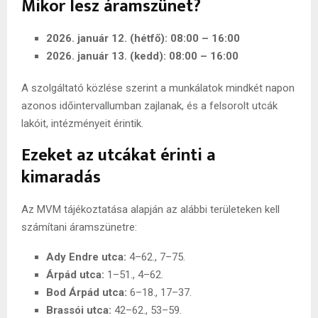
Mikor lesz áramszünet?
2026. január 12. (hétfő): 08:00 – 16:00
2026. január 13. (kedd): 08:00 – 16:00
A szolgáltató közlése szerint a munkálatok mindkét napon
azonos időintervallumban zajlanak, és a felsorolt utcák
lakóit, intézményeit érintik.
Ezeket az utcákat érinti a
kimaradás
Az MVM tájékoztatása alapján az alábbi területeken kell
számítani áramszünetre:
Ady Endre utca:
4–62., 7–75.
Árpád utca:
1–51., 4–62.
Bod Árpád utca:
6–18., 17–37.
Brassói utca:
42–62., 53–59.