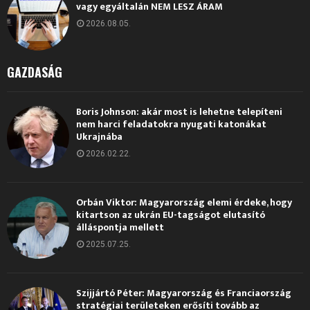
vagy egyáltalán NEM LESZ ÁRAM
2026.08.05.
GAZDASÁG
Boris Johnson: akár most is lehetne telepíteni
nem harci feladatokra nyugati katonákat
Ukrajnába
2026.02.22.
Orbán Viktor: Magyarország elemi érdeke, hogy
kitartson az ukrán EU-tagságot elutasító
álláspontja mellett
2025.07.25.
Szijjártó Péter: Magyarország és Franciaország
stratégiai területeken erősíti tovább az