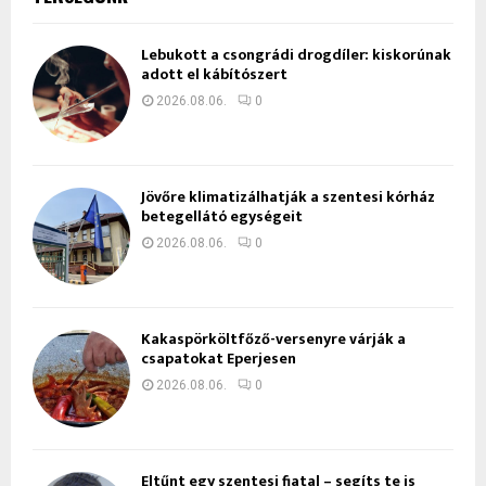
Lebukott a csongrádi drogdíler: kiskorúnak
adott el kábítószert
2026.08.06.
0
Jövőre klimatizálhatják a szentesi kórház
betegellátó egységeit
2026.08.06.
0
Kakaspörköltfőző-versenyre várják a
csapatokat Eperjesen
2026.08.06.
0
Eltűnt egy szentesi fiatal – segíts te is