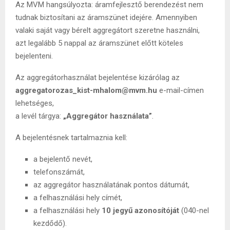
Az MVM hangsúlyozta: áramfejlesztő berendezést nem
tudnak biztosítani az áramszünet idejére. Amennyiben
valaki saját vagy bérelt aggregátort szeretne használni,
azt legalább 5 nappal az áramszünet előtt köteles
bejelenteni.
Az aggregátorhasználat bejelentése kizárólag az
aggregatorozas_kist-mhalom@mvm.hu
e-mail-címen
lehetséges,
a levél tárgya:
„Aggregátor használata”
.
A bejelentésnek tartalmaznia kell:
a bejelentő nevét,
telefonszámát,
az aggregátor használatának pontos dátumát,
a felhasználási hely címét,
a felhasználási hely
10 jegyű azonosítóját
(040-nel
kezdődő).