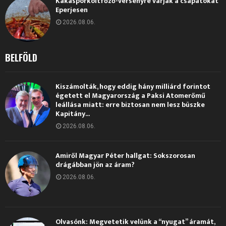
Kakaspörköltfőző-versenyre várják a csapatokat
Eperjesen
2026.08.06.
BELFÖLD
Kiszámolták, hogy eddig hány milliárd forintot
égetett el Magyarország a Paksi Atomerőmű
leállása miatt: erre biztosan nem lesz büszke
Kapitány...
2026.08.06.
Amiről Magyar Péter hallgat: Sokszorosan
drágábban jön az áram?
2026.08.06.
Olvasónk: Megvetetik velünk a “nyugat” áramát,