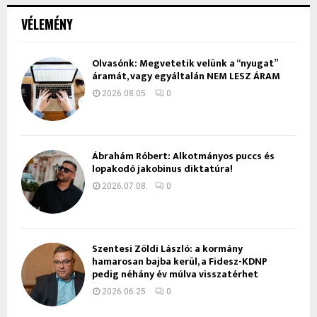
VÉLEMÉNY
Olvasónk: Megvetetik velünk a “nyugat”
áramát, vagy egyáltalán NEM LESZ ÁRAM
2026.08.05.
0
Ábrahám Róbert: Alkotmányos puccs és
lopakodó jakobinus diktatúra!
2026.07.08.
0
Szentesi Zöldi László: a kormány
hamarosan bajba kerül, a Fidesz-KDNP
pedig néhány év múlva visszatérhet
2026.06.25.
0