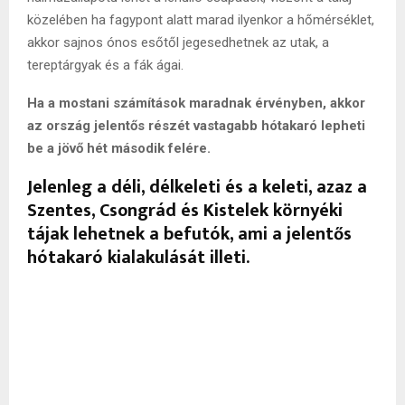
közelében ha fagypont alatt marad ilyenkor a hőmérséklet,
akkor sajnos ónos esőtől jegesedhetnek az utak, a
tereptárgyak és a fák ágai.
Ha a mostani számítások maradnak érvényben, akkor
az ország jelentős részét vastagabb hótakaró lepheti
be a jövő hét második felére.
Jelenleg a déli, délkeleti és a keleti, azaz a
Szentes, Csongrád és Kistelek környéki
tájak lehetnek a befutók, ami a jelentős
hótakaró kialakulását illeti.