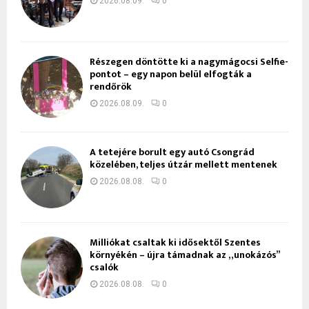
2026.08.09.
0
Részegen döntötte ki a nagymágocsi Selfie-
pontot – egy napon belül elfogták a
rendőrök
2026.08.09.
0
A tetejére borult egy autó Csongrád
közelében, teljes útzár mellett mentenek
2026.08.08.
0
Milliókat csaltak ki idősektől Szentes
környékén – újra támadnak az „unokázós”
csalók
2026.08.08.
0