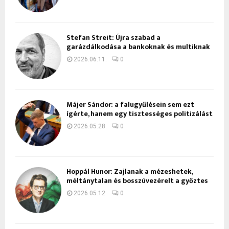
Stefan Streit: Újra szabad a
garázdálkodása a bankoknak és multiknak
2026.06.11.
0
Májer Sándor: a falugyűlésein sem ezt
ígérte, hanem egy tisztességes politizálást
2026.05.28.
0
Hoppál Hunor: Zajlanak a mézeshetek,
méltánytalan és bosszúvezérelt a győztes
2026.05.12.
0