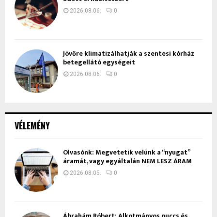
2026.08.06.
0
Jövőre klimatizálhatják a szentesi kórház
betegellátó egységeit
2026.08.06.
0
VÉLEMÉNY
Olvasónk: Megvetetik velünk a “nyugat”
áramát, vagy egyáltalán NEM LESZ ÁRAM
2026.08.05.
0
Ábrahám Róbert: Alkotmányos puccs és