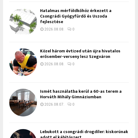
Hatalmas mérföldkőhöz érkezett a
Csongrádi Gyógyfürdő és Uszoda
fejlesztése
2026.08.08.
0
Közel három évtized után újra hivatalos
erősember-verseny lesz Szegváron
2026.08.08.
0
Ismét használatba kerül a 60-as terem a
Horváth Mihály Gimnáziumban
2026.08.07.
0
Lebukott a csongrádi drogdíler: kiskorúnak
adott el kábítószert