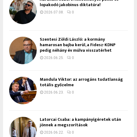
lopakodó jakobinus diktatúra!
2026.07.08.
0
Szentesi Zöldi László: a kormány
hamarosan bajba kerül, a Fidesz-KDNP
pedig néhány év múlva visszatérhet
2026.06.25.
0
Mandula Viktor: az arrogáns tudatlanság
totális győzelme
2026.06.23.
0
Latorcai Csaba: a kampányígéretek után
jönnek a megszorítások
2026.06.22.
0