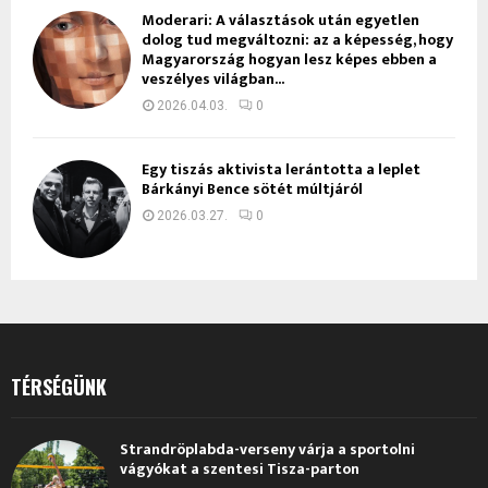
Moderari: A választások után egyetlen
dolog tud megváltozni: az a képesség, hogy
Magyarország hogyan lesz képes ebben a
veszélyes világban...
2026.04.03.
0
Egy tiszás aktivista lerántotta a leplet
Bárkányi Bence sötét múltjáról
2026.03.27.
0
TÉRSÉGÜNK
Strandröplabda-verseny várja a sportolni
vágyókat a szentesi Tisza-parton