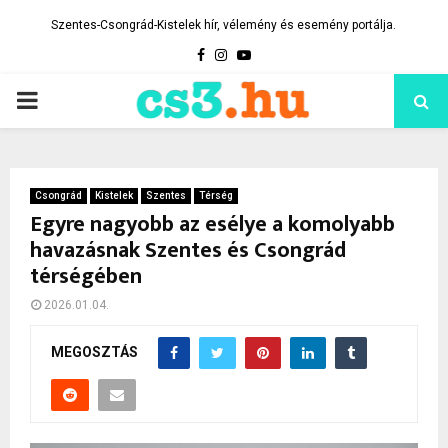
Szentes-Csongrád-Kistelek hír, vélemény és esemény portálja.
Facebook
Instagram
Youtube
PRIMARY
MENU
Csongrád
Kistelek
Szentes
Térség
Egyre nagyobb az esélye a komolyabb
havazásnak Szentes és Csongrád
térségében
2026.01.04.
MEGOSZTÁS