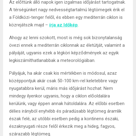
Az előttünk álló napok igen izgalmas időjárást tartogatnak.
A térségünket nagy nedvességtartalmú légtömegek érik el
a Földközi-tenger felől, és ebben egy mediterrán ciklon is
közrejátszik majd –
írja az Időkép
.
Ahogy az lenni szokott, most is még sok bizonytalanság
övezi ennek a mediterrán ciklonnak az életútját, valamint a
pályáját, ugyanis ezek a légköri képződmények az egyik
legkiszámíthatlanabbak a meteorológiában.
Pályájuk, ha akár csak kis mértékben is módosul, azaz
középpontjuk akár csak 50-100 km-rel keletebbre vagy
nyugatabbra kerül, máris más időjárást hozhat. Nem
mindegy ilyenkor ugyanis, hogy a ciklon előoldalára
kerülünk, vagy éppen annak hátoldalára. Az előbbi esetben
délies irányból enyhébb és páradúsabb légtömeg áramlik
észak felé, az utóbbi esetben pedig a kontinens északi,
északnyugati része felől érkezik meg a hideg, fagyos,
szárazabb légtömeg.