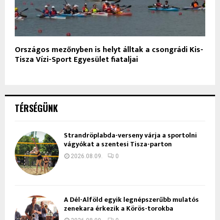
Országos mezőnyben is helyt álltak a csongrádi Kis-
Tisza Vízi-Sport Egyesület fiataljai
TÉRSÉGÜNK
Strandröplabda-verseny várja a sportolni
vágyókat a szentesi Tisza-parton
2026.08.09.
0
A Dél-Alföld egyik legnépszerűbb mulatós
zenekara érkezik a Körös-torokba