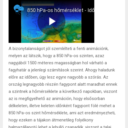
A bizonytalanságot jól szemlélteti a fenti animációnk,
melyen az látszik, hogy a 850 hPa-os szinten, azaz
nagyjából 1500 méteres magasságban hol várható a
fagyhatár a jelenlegi számítások szerint. Ahogy haladunk
előre az időben, úgy lesz egyre nagyobb a szórás. Az
ország legnagyobb részén fagypont alatt maradhat ennek
a szintnek a hőmérséklete a következő napokban, viszont
az is megfigyelhető az animáción, hogy elsősorban
délkeleten, illetve keleten időnként fagypont fölé mehet a
850 hPa-os szint hőmérséklete, ami azt eredményezheti,
hogy ezeken a tájakon átmenetileg folyékony
halmazállapotú lehet a lehulló csapadék, viszont a talaj