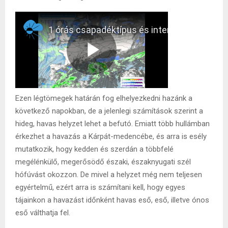
Ezen légtömegek határán fog elhelyezkedni hazánk a
következő napokban, de a jelenlegi számítások szerint a
hideg, havas helyzet lehet a befutó. Emiatt több hullámban
érkezhet a havazás a Kárpát-medencébe, és arra is esély
mutatkozik, hogy kedden és szerdán a többfelé
megélénkülő, megerősödő északi, északnyugati szél
hófúvást okozzon. De mivel a helyzet még nem teljesen
egyértelmű, ezért arra is számítani kell, hogy egyes
tájainkon a havazást időnként havas eső, eső, illetve ónos
eső válthatja fel.