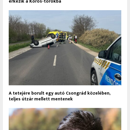
érkezik a Körös-torokba
A tetejére borult egy autó Csongrád közelében,
teljes útzár mellett mentenek