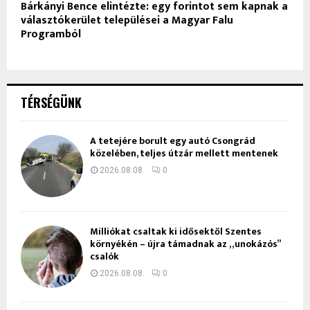
Bárkányi Bence elintézte: egy forintot sem kapnak a
választókerület települései a Magyar Falu
Programból
TÉRSÉGÜNK
A tetejére borult egy autó Csongrád
közelében, teljes útzár mellett mentenek
2026.08.08.
0
Milliókat csaltak ki idősektől Szentes
környékén – újra támadnak az „unokázós”
csalók
2026.08.08.
0