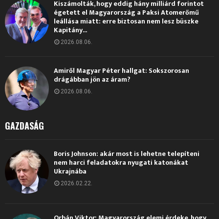
Kiszámolták, hogy eddig hány milliárd forintot
égetett el Magyarország a Paksi Atomerőmű
leállása miatt: erre biztosan nem lesz büszke
Kapitány...
2026.08.06.
Amiről Magyar Péter hallgat: Sokszorosan
drágábban jön az áram?
2026.08.06.
GAZDASÁG
Boris Johnson: akár most is lehetne telepíteni
nem harci feladatokra nyugati katonákat
Ukrajnába
2026.02.22.
Orbán Viktor: Magyarország elemi érdeke, hogy