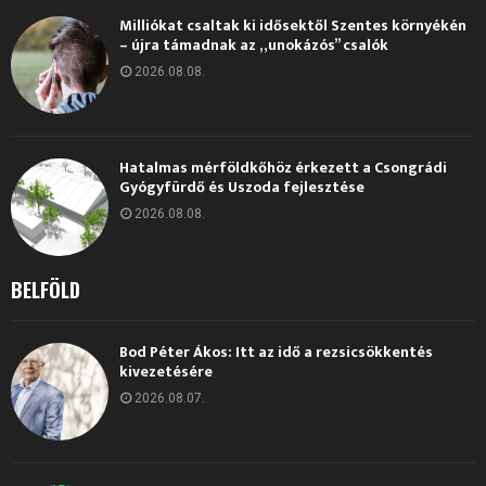
Milliókat csaltak ki idősektől Szentes környékén
– újra támadnak az „unokázós” csalók
2026.08.08.
Hatalmas mérföldkőhöz érkezett a Csongrádi
Gyógyfürdő és Uszoda fejlesztése
2026.08.08.
BELFÖLD
Bod Péter Ákos: Itt az idő a rezsicsökkentés
kivezetésére
2026.08.07.