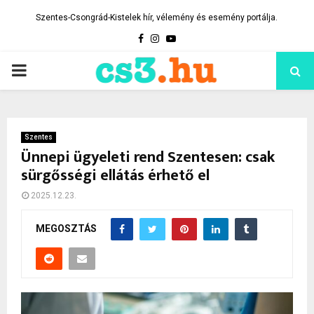
Szentes-Csongrád-Kistelek hír, vélemény és esemény portálja.
Facebook
Instagram
Youtube
PRIMARY
MENU
Szentes
Ünnepi ügyeleti rend Szentesen: csak
sürgősségi ellátás érhető el
2025.12.23.
MEGOSZTÁS