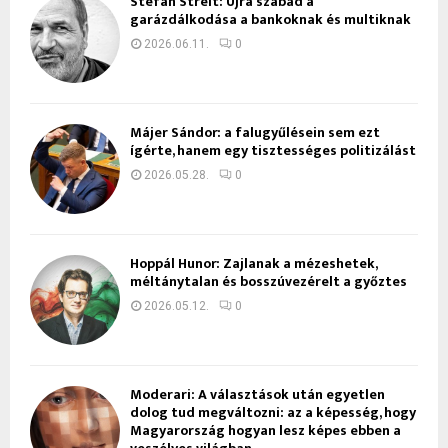
Stefan Streit: Újra szabad a
garázdálkodása a bankoknak és multiknak
2026.06.11.
0
Májer Sándor: a falugyűlésein sem ezt
ígérte, hanem egy tisztességes politizálást
2026.05.28.
0
Hoppál Hunor: Zajlanak a mézeshetek,
méltánytalan és bosszúvezérelt a győztes
2026.05.12.
0
Moderari: A választások után egyetlen
dolog tud megváltozni: az a képesség, hogy
Magyarország hogyan lesz képes ebben a