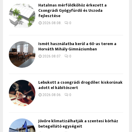
Hatalmas mérföldkőhöz érkezett a
Csongrádi Gyógyfürdő és Uszoda
fejlesztése
2026.08.08.
0
Ismét használatba kerül a 60-as terem a
Horváth Mihály Gimnáziumban
2026.08.07.
0
Lebukott a csongrádi drogdíler: kiskorúnak
adott el kábítószert
2026.08.06.
0
Jövőre klimatizálhatják a szentesi kórház
betegellátó egységeit