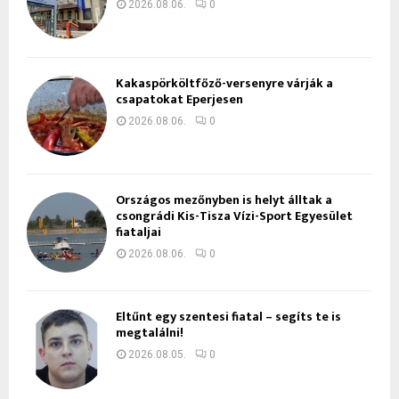
2026.08.06.
0
Kakaspörköltfőző-versenyre várják a
csapatokat Eperjesen
2026.08.06.
0
Országos mezőnyben is helyt álltak a
csongrádi Kis-Tisza Vízi-Sport Egyesület
fiataljai
2026.08.06.
0
Eltűnt egy szentesi fiatal – segíts te is
megtalálni!
2026.08.05.
0