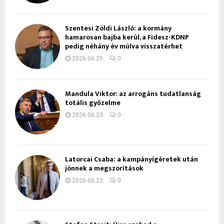
Szentesi Zöldi László: a kormány
hamarosan bajba kerül, a Fidesz-KDNP
pedig néhány év múlva visszatérhet
2026.06.25.
0
Mandula Viktor: az arrogáns tudatlanság
totális győzelme
2026.06.23.
0
Latorcai Csaba: a kampányígéretek után
jönnek a megszorítások
2026.06.22.
0