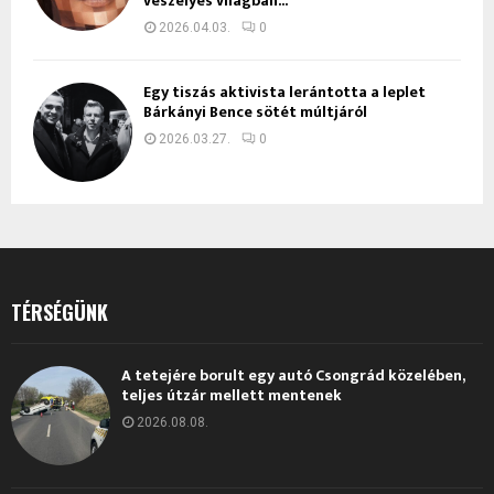
veszélyes világban...
2026.04.03.
0
Egy tiszás aktivista lerántotta a leplet
Bárkányi Bence sötét múltjáról
2026.03.27.
0
TÉRSÉGÜNK
A tetejére borult egy autó Csongrád közelében,
teljes útzár mellett mentenek
2026.08.08.