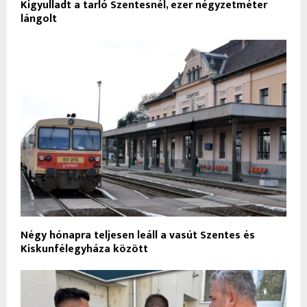
Kigyulladt a tarló Szentesnél, ezer négyzetméter
lángolt
Négy hónapra teljesen leáll a vasút Szentes és
Kiskunfélegyháza között