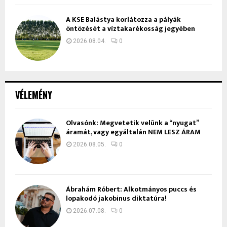
A KSE Balástya korlátozza a pályák
öntözését a víztakarékosság jegyében
2026.08.04.
0
VÉLEMÉNY
Olvasónk: Megvetetik velünk a “nyugat”
áramát, vagy egyáltalán NEM LESZ ÁRAM
2026.08.05.
0
Ábrahám Róbert: Alkotmányos puccs és
lopakodó jakobinus diktatúra!
2026.07.08.
0