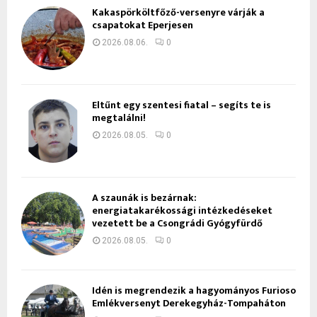
Kakaspörköltfőző-versenyre várják a
csapatokat Eperjesen
2026.08.06.
0
Eltűnt egy szentesi fiatal – segíts te is
megtalálni!
2026.08.05.
0
A szaunák is bezárnak:
energiatakarékossági intézkedéseket
vezetett be a Csongrádi Gyógyfürdő
2026.08.05.
0
Idén is megrendezik a hagyományos Furioso
Emlékversenyt Derekegyház-Tompaháton