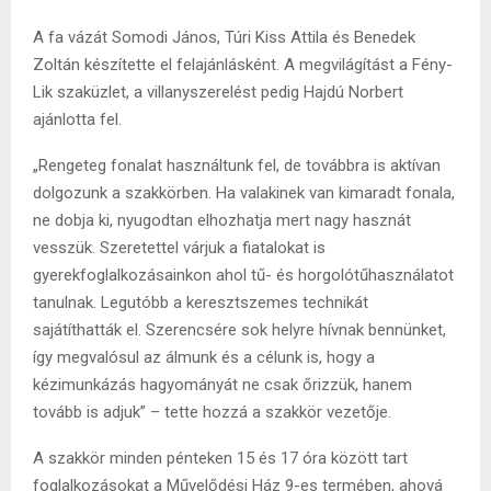
A fa vázát Somodi János, Túri Kiss Attila és Benedek
Zoltán készítette el felajánlásként. A megvilágítást a Fény-
Lik szaküzlet, a villanyszerelést pedig Hajdú Norbert
ajánlotta fel.
„Rengeteg fonalat használtunk fel, de továbbra is aktívan
dolgozunk a szakkörben. Ha valakinek van kimaradt fonala,
ne dobja ki, nyugodtan elhozhatja mert nagy hasznát
vesszük. Szeretettel várjuk a fiatalokat is
gyerekfoglalkozásainkon ahol tű- és horgolótűhasználatot
tanulnak. Legutóbb a keresztszemes technikát
sajátíthatták el. Szerencsére sok helyre hívnak bennünket,
így megvalósul az álmunk és a célunk is, hogy a
kézimunkázás hagyományát ne csak őrizzük, hanem
tovább is adjuk” – tette hozzá a szakkör vezetője.
A szakkör minden pénteken 15 és 17 óra között tart
foglalkozásokat a Művelődési Ház 9-es termében, ahová