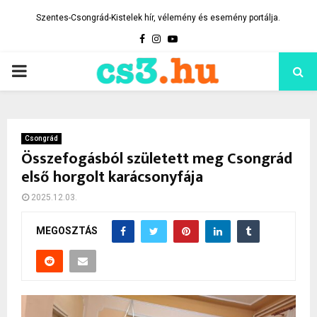
Szentes-Csongrád-Kistelek hír, vélemény és esemény portálja.
Facebook
Instagram
Youtube
PRIMARY
MENU
Csongrád
Összefogásból született meg Csongrád
első horgolt karácsonyfája
2025.12.03.
MEGOSZTÁS