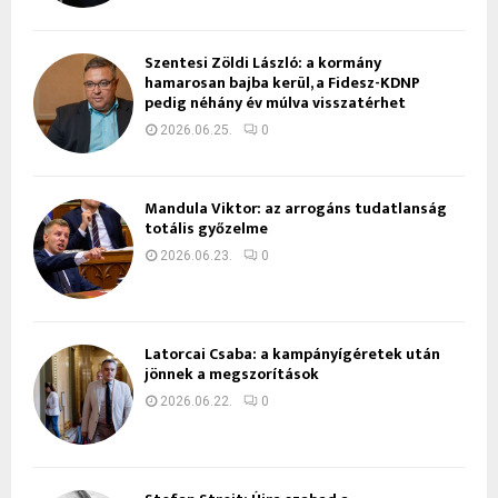
Szentesi Zöldi László: a kormány
hamarosan bajba kerül, a Fidesz-KDNP
pedig néhány év múlva visszatérhet
2026.06.25.
0
Mandula Viktor: az arrogáns tudatlanság
totális győzelme
2026.06.23.
0
Latorcai Csaba: a kampányígéretek után
jönnek a megszorítások
2026.06.22.
0