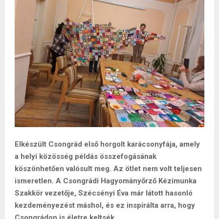
Elkészült Csongrád első horgolt karácsonyfája, amely
a helyi közösség példás összefogásának
köszönhetően valósult meg. Az ötlet nem volt teljesen
ismeretlen. A Csongrádi Hagyományőrző Kézimunka
Szakkör vezetője, Szécsényi Éva már látott hasonló
kezdeményezést máshol, és ez inspirálta arra, hogy
Csongrádon is életre keltsék.