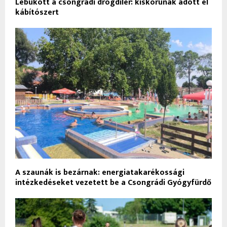
Lebukott a csongrádi drogdíler: kiskorúnak adott el
kábítószert
A szaunák is bezárnak: energiatakarékossági
intézkedéseket vezetett be a Csongrádi Gyógyfürdő