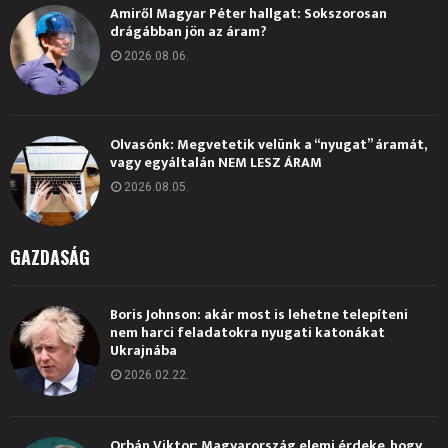
Amiről Magyar Péter hallgat: Sokszorosan
drágábban jön az áram?
2026.08.06.
Olvasónk: Megvetetik velünk a “nyugat” áramát,
vagy egyáltalán NEM LESZ ÁRAM
2026.08.05.
GAZDASÁG
Boris Johnson: akár most is lehetne telepíteni
nem harci feladatokra nyugati katonákat
Ukrajnába
2026.02.22.
Orbán Viktor: Magyarország elemi érdeke, hogy