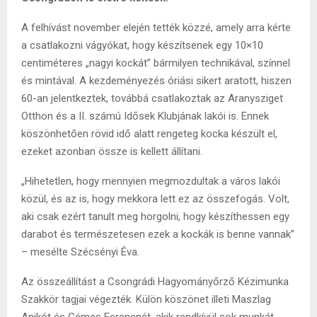
A felhívást november elején tették közzé, amely arra kérte
a csatlakozni vágyókat, hogy készítsenek egy 10×10
centiméteres „nagyi kockát” bármilyen technikával, színnel
és mintával. A kezdeményezés óriási sikert aratott, hiszen
60-an jelentkeztek, továbbá csatlakoztak az Aranysziget
Otthon és a II. számú Idősek Klubjának lakói is. Ennek
köszönhetően rövid idő alatt rengeteg kocka készült el,
ezeket azonban össze is kellett állítani.
„Hihetetlen, hogy mennyien megmozdultak a város lakói
közül, és az is, hogy mekkora lett ez az összefogás. Volt,
aki csak ezért tanult meg horgolni, hogy készíthessen egy
darabot és természetesen ezek a kockák is benne vannak”
– mesélte Szécsényi Éva.
Az összeállítást a Csongrádi Hagyományőrző Kézimunka
Szakkör tagjai végezték. Külön köszönet illeti Maszlag
Anikót és Gémes Ferencnét, akik rendkívül sok munkát