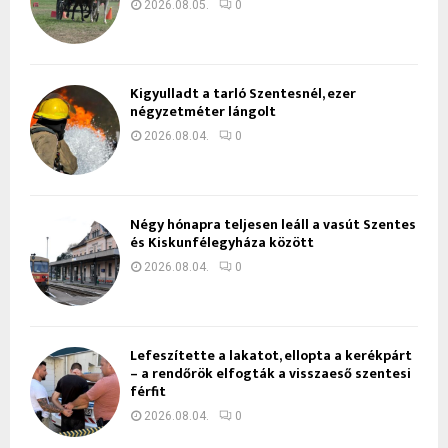
2026.08.05.
0
Kigyulladt a tarló Szentesnél, ezer
négyzetméter lángolt
2026.08.04.
0
Négy hónapra teljesen leáll a vasút Szentes
és Kiskunfélegyháza között
2026.08.04.
0
Lefeszítette a lakatot, ellopta a kerékpárt
– a rendőrök elfogták a visszaeső szentesi
férfit
2026.08.04.
0