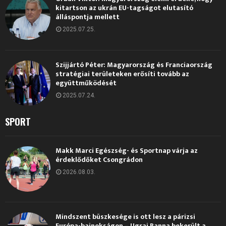
kitartson az ukrán EU-tagságot elutasító
álláspontja mellett
2025.07.25.
Szijjártó Péter: Magyarország és Franciaország
stratégiai területeken erősíti tovább az
együttműködését
2025.07.24.
SPORT
Makk Marci Egészség- és Sportnap várja az
érdeklődőket Csongrádon
2026.08.03.
Mindszent büszkesége is ott lesz a párizsi
Európa-bajnokságon – Ugrai Panna bekerült a