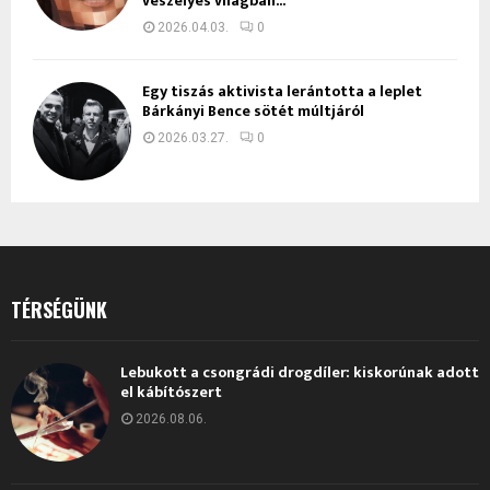
veszélyes világban...
2026.04.03.
0
Egy tiszás aktivista lerántotta a leplet
Bárkányi Bence sötét múltjáról
2026.03.27.
0
TÉRSÉGÜNK
Lebukott a csongrádi drogdíler: kiskorúnak adott
el kábítószert
2026.08.06.