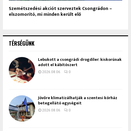
Szemétszedési akciót szerveztek Csongrádon –
elszomorító, mi minden került elő
TÉRSÉGÜNK
Lebukott a csongrádi drogdíler: kiskorúnak
adott el kábítószert
2026.08.06.
0
Jövőre klimatizálhatják a szentesi kórház
betegellátó egységeit
2026.08.06.
0