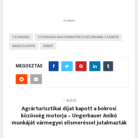
- Hirdetés -
CSONGRÁD
CSONGRÁDI HAGYOMÁNYŐRZŐ KÉZIMUNKA SZAKKÖR
KARÁCSONYFA
ÜNNEP
MEGOSZTÁS
ELŐZŐ
Agrárturisztikai díjat kapott a bokrosi
közösség motorja – Ungerbauer Anikó
munkáját vármegyei elismeréssel jutalmazták