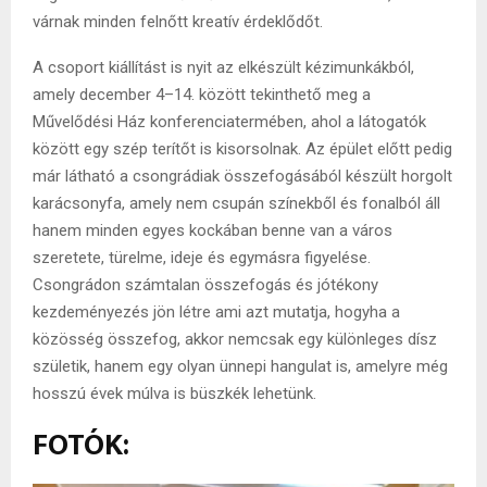
várnak minden felnőtt kreatív érdeklődőt.
A csoport kiállítást is nyit az elkészült kézimunkákból,
amely december 4–14. között tekinthető meg a
Művelődési Ház konferenciatermében, ahol a látogatók
között egy szép terítőt is kisorsolnak. Az épület előtt pedig
már látható a csongrádiak összefogásából készült horgolt
karácsonyfa, amely nem csupán színekből és fonalból áll
hanem minden egyes kockában benne van a város
szeretete, türelme, ideje és egymásra figyelése.
Csongrádon számtalan összefogás és jótékony
kezdeményezés jön létre ami azt mutatja, hogyha a
közösség összefog, akkor nemcsak egy különleges dísz
születik, hanem egy olyan ünnepi hangulat is, amelyre még
hosszú évek múlva is büszkék lehetünk.
FOTÓK: