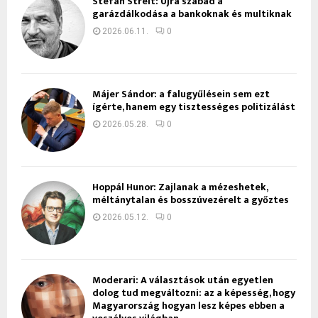
Stefan Streit: Újra szabad a
garázdálkodása a bankoknak és multiknak
2026.06.11.
0
Májer Sándor: a falugyűlésein sem ezt
ígérte, hanem egy tisztességes politizálást
2026.05.28.
0
Hoppál Hunor: Zajlanak a mézeshetek,
méltánytalan és bosszúvezérelt a győztes
2026.05.12.
0
Moderari: A választások után egyetlen
dolog tud megváltozni: az a képesség, hogy
Magyarország hogyan lesz képes ebben a