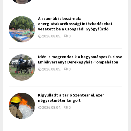
A szaunák is bezárnak:
energiatakarékossági intézkedéseket
vezetett be a Csongrádi Gyógyfürdő
2026.08.05.
0
Idén is megrendezik a hagyományos Furioso
Emlékversenyt Derekegyház-Tompaháton
2026.08.05.
0
Kigyulladt a tarló Szentesnél, ezer
négyzetméter lángolt
2026.08.04.
0