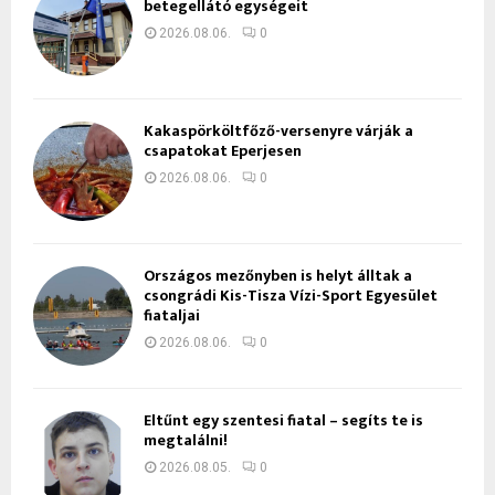
betegellátó egységeit
2026.08.06.
0
Kakaspörköltfőző-versenyre várják a
csapatokat Eperjesen
2026.08.06.
0
Országos mezőnyben is helyt álltak a
csongrádi Kis-Tisza Vízi-Sport Egyesület
fiataljai
2026.08.06.
0
Eltűnt egy szentesi fiatal – segíts te is
megtalálni!
2026.08.05.
0