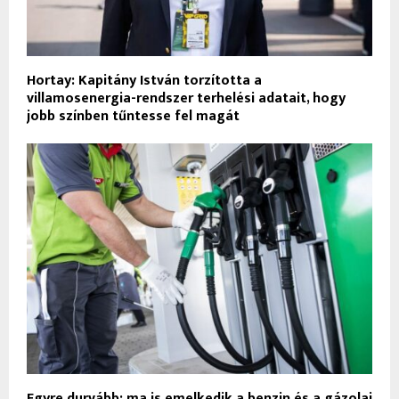
Hortay: Kapitány István torzította a
villamosenergia-rendszer terhelési adatait, hogy
jobb színben tűntesse fel magát
Egyre durvább: ma is emelkedik a benzin és a gázolaj