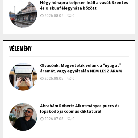
Négy hónapra teljesen leáll a vasút Szentes
és Kiskunfélegyháza között
2026.08.04.
0
VÉLEMÉNY
Olvasónk: Megvetetik velünk a “nyugat”
áramát, vagy egyáltalán NEM LESZ ÁRAM
2026.08.05.
0
Ábrahám Róbert: Alkotmányos puccs és
lopakodó jakobinus diktatúra!
2026.07.08.
0