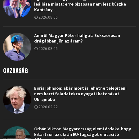
leállása miatt: erre biztosan nem lesz büszke
Kapitány...
2026.08.06.
Amiről Magyar Péter hallgat: Sokszorosan
drágábban jön az áram?
2026.08.06.
GAZDASÁG
Boris Johnson: akár most is lehetne telepíteni
nem harci feladatokra nyugati katonákat
Ukrajnába
2026.02.22.
Orbán Viktor: Magyarország elemi érdeke, hogy
kitartson az ukrán EU-tagságot elutasító