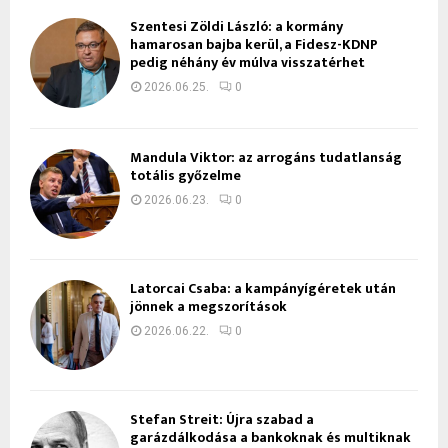
Szentesi Zöldi László: a kormány
hamarosan bajba kerül, a Fidesz-KDNP
pedig néhány év múlva visszatérhet
2026.06.25.
0
Mandula Viktor: az arrogáns tudatlanság
totális győzelme
2026.06.23.
0
Latorcai Csaba: a kampányígéretek után
jönnek a megszorítások
2026.06.22.
0
Stefan Streit: Újra szabad a
garázdálkodása a bankoknak és multiknak