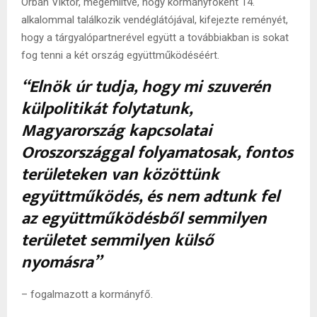
Orbán Viktor, megemlítve, hogy kormányfőként 14.
alkalommal találkozik vendéglátójával, kifejezte reményét,
hogy a tárgyalópartnerével együtt a továbbiakban is sokat
fog tenni a két ország együttműködéséért.
“Elnök úr tudja, hogy mi szuverén
külpolitikát folytatunk,
Magyarország kapcsolatai
Oroszországgal folyamatosak, fontos
területeken van közöttünk
együttműködés, és nem adtunk fel
az együttműködésből semmilyen
területet semmilyen külső
nyomásra”
– fogalmazott a kormányfő.