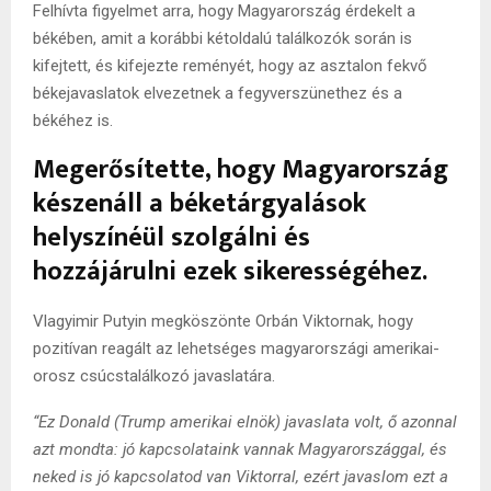
Felhívta figyelmet arra, hogy Magyarország érdekelt a
békében, amit a korábbi kétoldalú találkozók során is
kifejtett, és kifejezte reményét, hogy az asztalon fekvő
békejavaslatok elvezetnek a fegyverszünethez és a
békéhez is.
Megerősítette, hogy Magyarország
készenáll a béketárgyalások
helyszínéül szolgálni és
hozzájárulni ezek sikerességéhez.
Vlagyimir Putyin megköszönte Orbán Viktornak, hogy
pozitívan reagált az lehetséges magyarországi amerikai-
orosz csúcstalálkozó javaslatára.
“Ez Donald (Trump amerikai elnök) javaslata volt, ő azonnal
azt mondta: jó kapcsolataink vannak Magyarországgal, és
neked is jó kapcsolatod van Viktorral, ezért javaslom ezt a