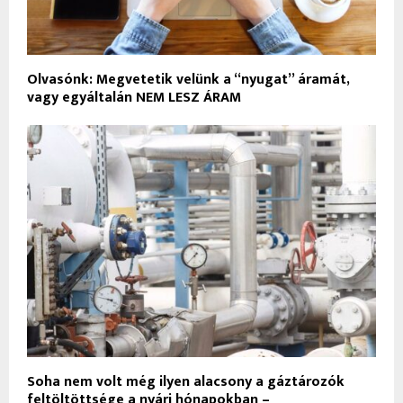
Olvasónk: Megvetetik velünk a “nyugat” áramát,
vagy egyáltalán NEM LESZ ÁRAM
Soha nem volt még ilyen alacsony a gáztározók
feltöltöttsége a nyári hónapokban –