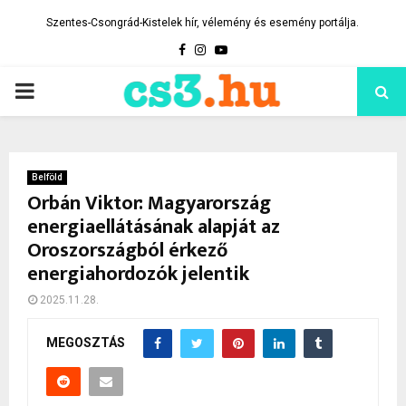
Szentes-Csongrád-Kistelek hír, vélemény és esemény portálja.
Facebook
Instagram
Youtube
PRIMARY
MENU
Belföld
Orbán Viktor: Magyarország
energiaellátásának alapját az
Oroszországból érkező
energiahordozók jelentik
2025.11.28.
MEGOSZTÁS