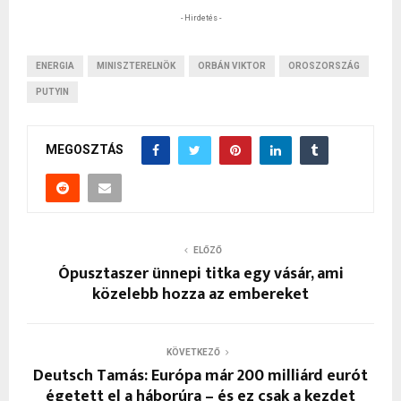
- Hirdetés -
ENERGIA
MINISZTERELNÖK
ORBÁN VIKTOR
OROSZORSZÁG
PUTYIN
MEGOSZTÁS
ELŐZŐ
Ópusztaszer ünnepi titka egy vásár, ami
közelebb hozza az embereket
KÖVETKEZŐ
Deutsch Tamás: Európa már 200 milliárd eurót
égetett el a háborúra – és ez csak a kezdet