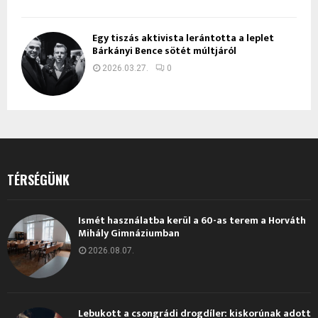
Egy tiszás aktivista lerántotta a leplet
Bárkányi Bence sötét múltjáról
2026.03.27.
0
TÉRSÉGÜNK
Ismét használatba kerül a 60-as terem a Horváth
Mihály Gimnáziumban
2026.08.07.
Lebukott a csongrádi drogdíler: kiskorúnak adott