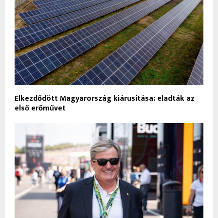
Elkezdődött Magyarország kiárusítása: eladták az
első erőművet