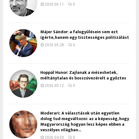
2026.06.11.
0
Májer Sándor: a falugyűlésein sem ezt
ígérte, hanem egy tisztességes politizálást
2026.05.28.
0
Hoppál Hunor: Zajlanak a mézeshetek,
méltánytalan és bosszúvezérelt a győztes
2026.05.12.
0
Moderari: A választások után egyetlen
dolog tud megváltozni: az a képesség, hogy
Magyarország hogyan lesz képes ebben a
veszélyes világban...
2026.04.03.
0