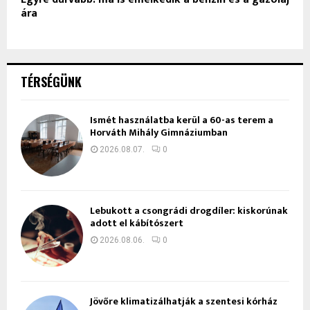
ára
TÉRSÉGÜNK
Ismét használatba kerül a 60-as terem a
Horváth Mihály Gimnáziumban
2026.08.07.
0
Lebukott a csongrádi drogdíler: kiskorúnak
adott el kábítószert
2026.08.06.
0
Jövőre klimatizálhatják a szentesi kórház