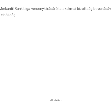
 Merkantil Bank Liga versenykiírásáról a szakmai bizottság bevonásá
 elnökség.
- Hirdetés -