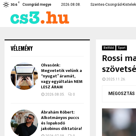
C
 kórház betegellátó egységeit
A tetejére borult egy au
Csongrád megye
2026.08.08.
Szentes-Csongrád-Kistelek 
30.6
VÉLEMÉNY
Belföld
Sport
Rossi m
Olvasónk:
szövetsé
Megvetetik velünk a
“nyugat” áramát,
2025.11.26.
vagy egyáltalán NEM
LESZ ÁRAM
MEGOSZTÁS
2026.08.05.
0
Ábrahám Róbert:
Alkotmányos puccs
és lopakodó
jakobinus diktatúra!