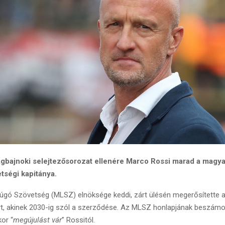
lágbajnoki selejtezősorozat ellenére Marco Rossi marad a magy
etségi kapitánya.
gó Szövetség (MLSZ) elnöksége keddi, zárt ülésén megerősítette a
, akinek 2030-ig szól a szerződése. Az MLSZ honlapjának beszámol
or “
megújulást vár
” Rossitól.