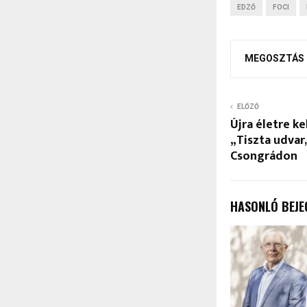
EDZŐ
FOCI
MEGOSZTÁS
ELŐZŐ
Újra életre k
„Tiszta udvar,
Csongrádon
HASONLÓ BEJE