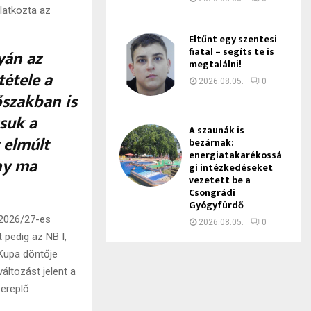
ilatkozta az
Eltűnt egy szentesi
fiatal – segíts te is
yán az
megtalálni!
tétele a
2026.08.05.
0
őszakban is
ssuk a
A szaunák is
 elmúlt
bezárnak:
energiatakarékossá
ny ma
gi intézkedéseket
vezetett be a
Csongrádi
Gyógyfürdő
 2026/27-es
2026.08.05.
0
 pedig az NB I,
 Kupa döntője
áltozást jelent a
zereplő