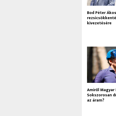
Bod Péter Ákos:
rezsicsökkent
kivezetésére
Amiről Magyar 
Sokszorosan d
az áram?