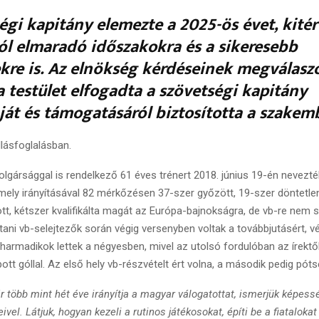
égi kapitány elemezte a 2025-ös évet, kitér
ól elmaradó időszakokra és a sikeresebb
re is. Az elnökség kérdéseinek megválaszo
 testület elfogadta a szövetségi kapitány
át és támogatásáról biztosította a szakem
llásfoglalásban.
lgársággal is rendelkező 61 éves trénert 2018. június 19-én nevezté
amely irányításával 82 mérkőzésen 37-szer győzött, 19-szer döntetlen
tt, kétszer kvalifikálta magát az Európa-bajnokságra, de vb-re nem sik
ni vb-selejtezők során végig versenyben voltak a továbbjutásért, vé
harmadikok lettek a négyesben, mivel az utolsó fordulóban az írektől
ott góllal. Az első hely vb-részvételt ért volna, a második pedig póts
több mint hét éve irányítja a magyar válogatottat, ismerjük képessé
vel. Látjuk, hogyan kezeli a rutinos játékosokat, építi be a fiatalokat 