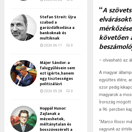
“
A szövets
Stefan Streit: Újra
elvárásokt
szabad a
mérkőzések
garázdálkodása a
bankoknak és
követően a
multiknak
beszámolój
2026.06.11.
0
– olvasható az á
Májer Sándor: a
falugyűlésein sem
ezt ígérte, hanem
A magyar állampo
egy tisztességes
együttes élére, 
politizálást
szor pedig kikapo
2026.05.28.
0
magyarok a mosta
Írország mögött 
Hoppál Hunor:
a 96. percben kap
Zajlanak a
mézeshetek,
“
Marco Rossi már 
méltánytalan és
bosszúvezérelt a
vagyunk az értékei