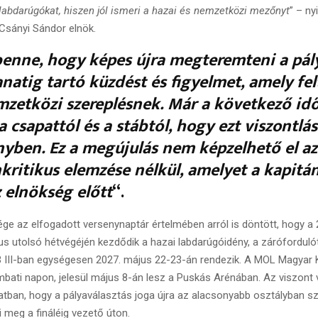
labdarúgókat, hiszen jól ismeri a hazai és nemzetközi mezőnyt
” – ny
Csányi Sándor elnök.
enne, hogy képes újra megteremteni a pál
anatig tartó küzdést és figyelmet, amely fel
mzetközi szereplésnek. Már a következő id
a csapattól és a stábtól, hogy ezt viszontlá
nyben. Ez a megújulás nem képzelhető el az
kritikus elemzése nélkül, amelyet a kapitá
 elnökség előtt
“.
e az elfogadott versenynaptár értelmében arról is döntött, hogy a
us utolsó hétvégéjén kezdődik a hazai labdarúgóidény, a zárófordulót
B III-ban egységesen 2027. május 22-23-án rendezik. A MOL Magyar
bati napon, jelesül május 8-án lesz a Puskás Arénában. Az viszont v
tban, hogy a pályaválasztás joga újra az alacsonyabb osztályban s
ti meg a fináléig vezető úton.