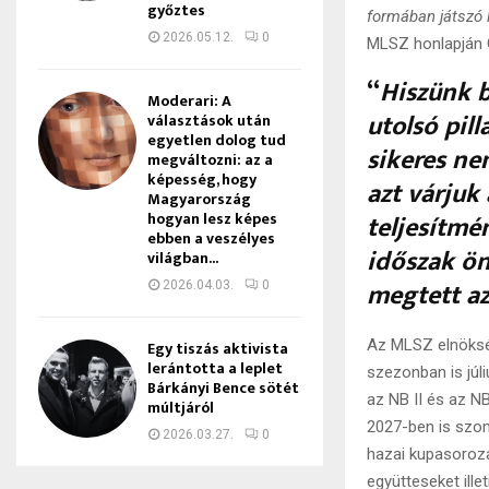
győztes
formában játszó 
2026.05.12.
0
MLSZ honlapján 
“
Hiszünk b
Moderari: A
utolsó pill
választások után
egyetlen dolog tud
sikeres ne
megváltozni: az a
képesség, hogy
azt várjuk 
Magyarország
hogyan lesz képes
teljesítmé
ebben a veszélyes
időszak ön
világban...
megtett az
2026.04.03.
0
Az MLSZ elnökség
Egy tiszás aktivista
lerántotta a leplet
szezonban is júli
Bárkányi Bence sötét
az NB II és az N
múltjáról
2027-ben is szom
2026.03.27.
0
hazai kupasoroza
együtteseket ille