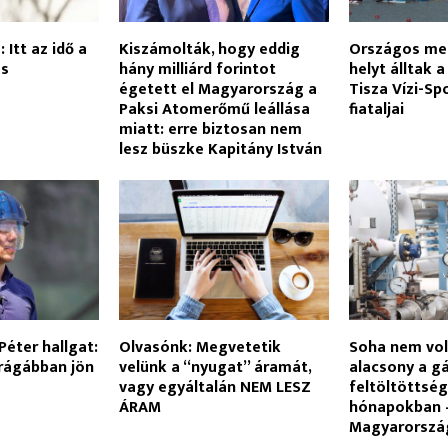
 Itt az idő a
Kiszámolták, hogy eddig
Országos me
és
hány milliárd forintot
helyt álltak 
égetett el Magyarország a
Tisza Vízi-Sp
Paksi Atomerőmű leállása
fiataljai
miatt: erre biztosan nem
lesz büszke Kapitány István
Péter hallgat:
Olvasónk: Megvetetik
Soha nem vol
rágábban jön
velünk a “nyugat” áramát,
alacsony a g
vagy egyáltalán NEM LESZ
feltöltöttség
ÁRAM
hónapokban 
Magyarország