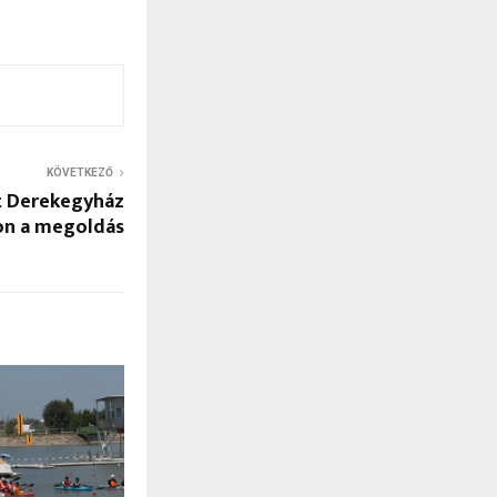
KÖVETKEZŐ
t Derekegyház
ton a megoldás