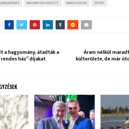
LABDARÚGÁS
MAGYAR VÁLOGATOTT
MARCO ROSSI
SPORT
elt a hagyomány, átadták a
Áram nélkül marad
 rendes ház” díjakat
külterülete, de már ú
GYZÉSEK