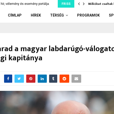
tó Csongrád közelében,…
Milliókat csaltak
hír, vélemény és esemény portálja.
FRISS
CÍMLAP
HÍREK
TÉRSÉG
PROGRAMOK
SP
arad a magyar labdarúgó-válogat
gi kapitánya