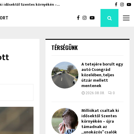
 ki idősektől Szentes környékén –…
Hatalma
Faceboo
Inst
Y
ORT
TÉRSÉGÜNK
ott
A tetejére borult egy
autó Csongrád
közelében, teljes
útzár mellett
mentenek
2026.08.08.
0
Milliókat csaltak ki
idősektől Szentes
környékén – újra
támadnak az
„unokázós” csalók