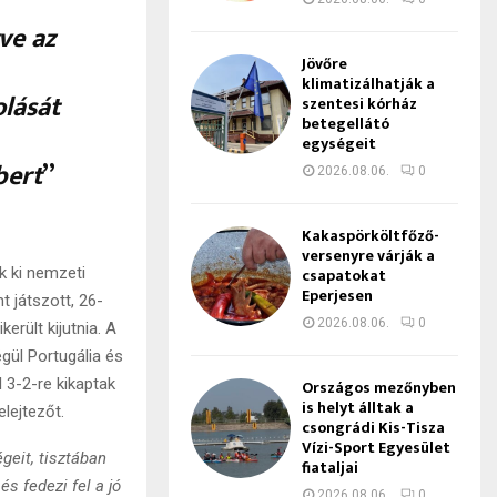
ve az
Jövőre
klimatizálhatják a
lását
szentesi kórház
betegellátó
egységeit
bert
”
2026.08.06.
0
Kakaspörköltfőző-
versenyre várják a
csapatokat
k ki nemzeti
Eperjesen
t játszott, 26-
2026.08.06.
0
erült kijutnia. A
gül Portugália és
 3-2-re kikaptak
Országos mezőnyben
is helyt álltak a
elejtezőt.
csongrádi Kis-Tisza
Vízi-Sport Egyesület
geit, tisztában
fiataljai
és fedezi fel a jó
2026.08.06.
0