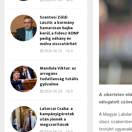
2026.07.08.
0
Szentesi Zöldi
László: a kormány
hamarosan bajba
kerül, a Fidesz-KDNP
pedig néhány év
múlva visszatérhet
2026.06.25.
0
Mandula Viktor: az
arrogáns
tudatlanság totális
győzelme
2026.06.23.
0
A sikertelen vi
válogatott szöv
Latorcai Csaba: a
kampányígéretek
A Magyar Labdarú
után jönnek a
olasz szakembert
megszorítások
testület ugyanakk
2026.06.22.
0