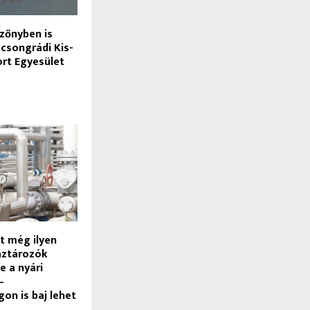
zőnyben is
a csongrádi Kis-
ort Egyesület
t még ilyen
áztározók
e a nyári
–
on is baj lehet