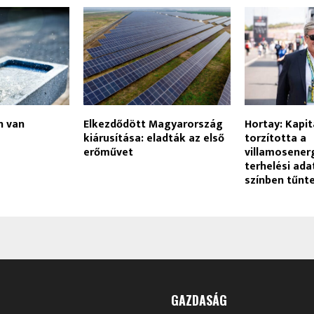
n van
Elkezdődött Magyarország
Hortay: Kapit
kiárusítása: eladták az első
torzította a
erőművet
villamosener
terhelési ada
színben tűnt
GAZDASÁG