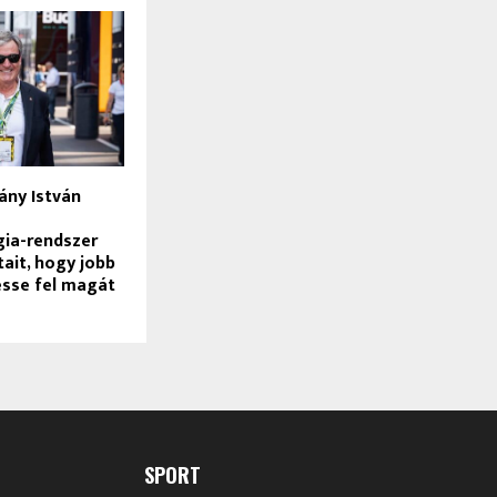
ány István
gia-rendszer
tait, hogy jobb
esse fel magát
SPORT