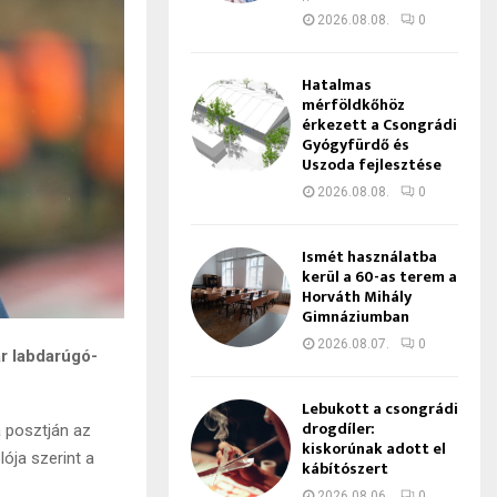
2026.08.08.
0
Hatalmas
mérföldkőhöz
érkezett a Csongrádi
Gyógyfürdő és
Uszoda fejlesztése
2026.08.08.
0
Ismét használatba
kerül a 60-as terem a
Horváth Mihály
Gimnáziumban
2026.08.07.
0
ar labdarúgó-
Lebukott a csongrádi
drogdíler:
 posztján az
kiskorúnak adott el
ója szerint a
kábítószert
2026.08.06.
0