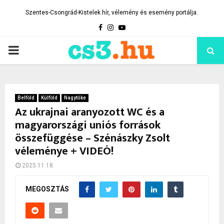
Szentes-Csongrád-Kistelek hír, vélemény és esemény portálja.
Facebook
Instagram
Youtube
PRIMARY
MENU
Belföld
Külföld
Nagytőke
Az ukrajnai aranyozott WC és a
magyarországi uniós források
összefüggése – Szénászky Zsolt
véleménye + VIDEÓ!
2025.11.18.
MEGOSZTÁS