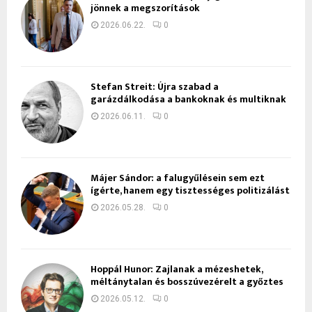
jönnek a megszorítások
2026.06.22.
0
Stefan Streit: Újra szabad a
garázdálkodása a bankoknak és multiknak
2026.06.11.
0
Májer Sándor: a falugyűlésein sem ezt
ígérte, hanem egy tisztességes politizálást
2026.05.28.
0
Hoppál Hunor: Zajlanak a mézeshetek,
méltánytalan és bosszúvezérelt a győztes
2026.05.12.
0