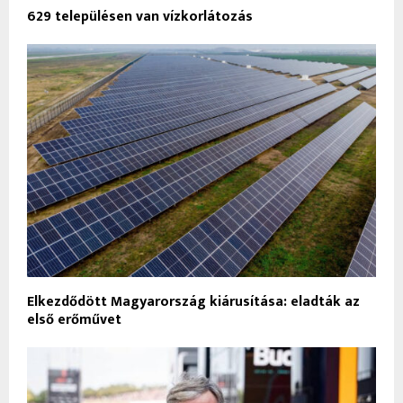
629 településen van vízkorlátozás
Elkezdődött Magyarország kiárusítása: eladták az
első erőművet