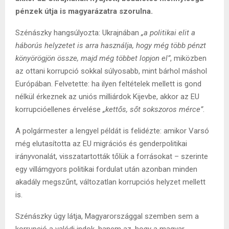
pénzek útja is magyarázatra szorulna.
Szénászky hangsúlyozta: Ukrajnában
„a politikai elit a
háborús helyzetet is arra használja, hogy még több pénzt
könyörögjön össze, majd még többet lopjon el”
, miközben
az ottani korrupció sokkal súlyosabb, mint bárhol máshol
Európában. Felvetette: ha ilyen feltételek mellett is gond
nélkül érkeznek az uniós milliárdok Kijevbe, akkor az EU
korrupcióellenes érvelése
„kettős, sőt sokszoros mérce”
.
A polgármester a lengyel példát is felidézte: amikor Varsó
még elutasította az EU migrációs és genderpolitikai
irányvonalát, visszatartották tőlük a forrásokat – szerinte
egy villámgyors politikai fordulat után azonban minden
akadály megszűnt, változatlan korrupciós helyzet mellett
is.
Szénászky úgy látja, Magyarországgal szemben sem a
korrupció a valódi indok, hanem az, hogy a magyar