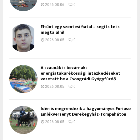
2026.08.06.
0
Eltűnt egy szentesi fiatal – segíts te is
megtalálni!
2026.08.05.
0
A szaunák is bezárnak:
energiatakarékossági intézkedéseket
vezetett be a Csongrádi Gyógyfürdő
2026.08.05.
0
Idén is megrendezik a hagyományos Furioso
Emlékversenyt Derekegyház-Tompaháton
2026.08.05.
0