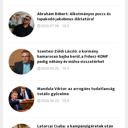
Ábrahám Róbert: Alkotmányos puccs és
lopakodó jakobinus diktatúra!
2026.07.08.
0
Szentesi Zöldi László: a kormány
hamarosan bajba kerül, a Fidesz-KDNP
pedig néhány év múlva visszatérhet
2026.06.25.
0
Mandula Viktor: az arrogáns tudatlanság
totális győzelme
2026.06.23.
0
Latorcai Csaba: a kampányígéretek után