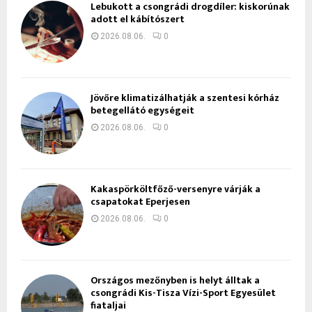
Lebukott a csongrádi drogdíler: kiskorúnak
adott el kábítószert
2026.08.06.
0
Jövőre klimatizálhatják a szentesi kórház
betegellátó egységeit
2026.08.06.
0
Kakaspörköltfőző-versenyre várják a
csapatokat Eperjesen
2026.08.06.
0
Országos mezőnyben is helyt álltak a
csongrádi Kis-Tisza Vízi-Sport Egyesület
fiataljai