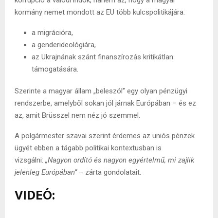
kormány nemet mondott az EU több kulcspolitikájára:
a migrációra,
a genderideológiára,
az Ukrajnának szánt finanszírozás kritikátlan
támogatására.
Szerinte a magyar állam „beleszól” egy olyan pénzügyi
rendszerbe, amelyből sokan jól járnak Európában – és ez
az, amit Brüsszel nem néz jó szemmel.
A polgármester szavai szerint érdemes az uniós pénzek
ügyét ebben a tágabb politikai kontextusban is
vizsgálni:
„Nagyon ordító és nagyon egyértelmű, mi zajlik
jelenleg Európában”
– zárta gondolatait.
VIDEÓ: