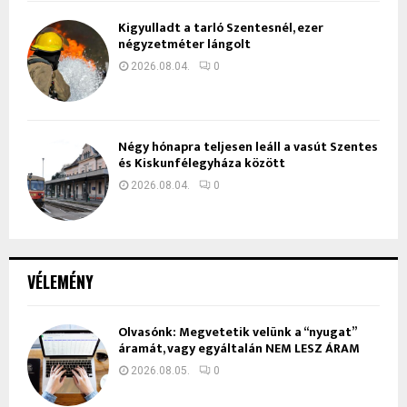
Kigyulladt a tarló Szentesnél, ezer
négyzetméter lángolt
2026.08.04.
0
Négy hónapra teljesen leáll a vasút Szentes
és Kiskunfélegyháza között
2026.08.04.
0
VÉLEMÉNY
Olvasónk: Megvetetik velünk a “nyugat”
áramát, vagy egyáltalán NEM LESZ ÁRAM
2026.08.05.
0