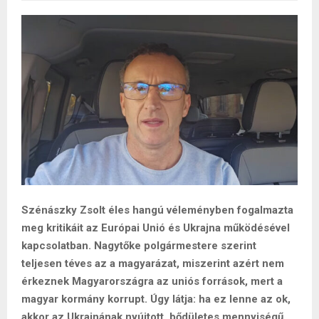
Szénászky Zsolt éles hangú véleményben fogalmazta
meg kritikáit az Európai Unió és Ukrajna működésével
kapcsolatban. Nagytőke polgármestere szerint
teljesen téves az a magyarázat, miszerint azért nem
érkeznek Magyarországra az uniós források, mert a
magyar kormány korrupt. Úgy látja: ha ez lenne az ok,
akkor az Ukrajnának nyújtott, bődületes mennyiségű