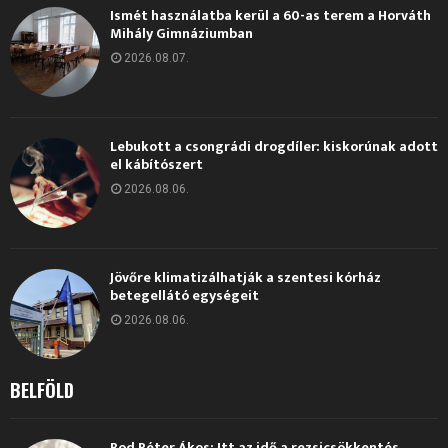
Ismét használatba kerül a 60-as terem a Horváth
Mihály Gimnáziumban
2026.08.07.
Lebukott a csongrádi drogdíler: kiskorúnak adott
el kábítószert
2026.08.06.
Jövőre klimatizálhatják a szentesi kórház
betegellátó egységeit
2026.08.06.
BELFÖLD
Bod Péter Ákos: Itt az idő a rezsicsökkentés