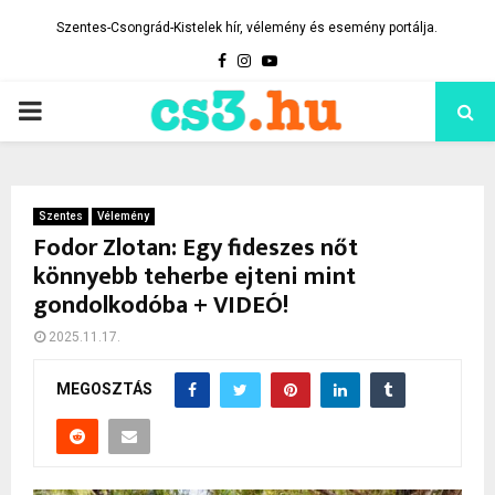
Szentes-Csongrád-Kistelek hír, vélemény és esemény portálja.
Facebook
Instagram
Youtube
PRIMARY
MENU
Szentes
Vélemény
Fodor Zlotan: Egy fideszes nőt
könnyebb teherbe ejteni mint
gondolkodóba + VIDEÓ!
2025.11.17.
MEGOSZTÁS