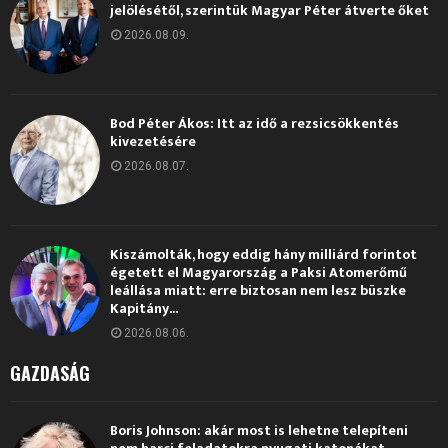
jelölésétől, szerintük Magyar Péter átverte őket
2026.08.09.
Bod Péter Ákos: Itt az idő a rezsicsökkentés
kivezetésére
2026.08.07.
Kiszámolták, hogy eddig hány milliárd forintot
égetett el Magyarország a Paksi Atomerőmű
leállása miatt: erre biztosan nem lesz büszke
Kapitány...
2026.08.06.
GAZDASÁG
Boris Johnson: akár most is lehetne telepíteni