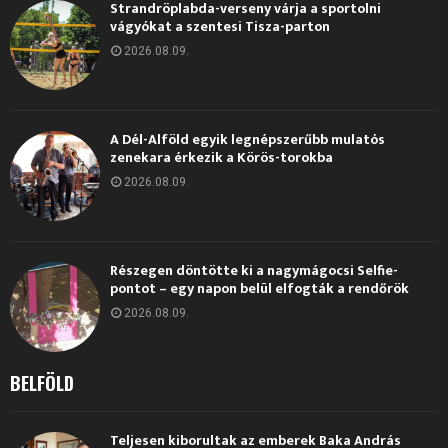
Strandröplabda-verseny várja a sportolni
vágyókat a szentesi Tisza-parton
2026.08.09.
A Dél-Alföld egyik legnépszerűbb mulatós
zenekara érkezik a Körös-torokba
2026.08.09.
Részegen döntötte ki a nagymágocsi Selfie-
pontot – egy napon belül elfogták a rendőrök
2026.08.09.
BELFÖLD
Teljesen kiborultak az emberek Baka András