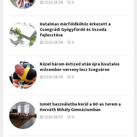
2026.08.08.
0
Hatalmas mérföldkőhöz érkezett a
Csongrádi Gyógyfürdő és Uszoda
fejlesztése
2026.08.08.
0
Közel három évtized után újra hivatalos
erősember-verseny lesz Szegváron
2026.08.08.
0
Ismét használatba kerül a 60-as terem a
Horváth Mihály Gimnáziumban
2026.08.07.
0