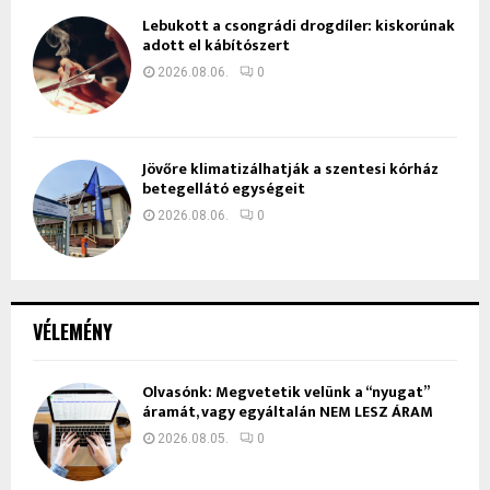
Lebukott a csongrádi drogdíler: kiskorúnak
adott el kábítószert
2026.08.06.
0
Jövőre klimatizálhatják a szentesi kórház
betegellátó egységeit
2026.08.06.
0
VÉLEMÉNY
Olvasónk: Megvetetik velünk a “nyugat”
áramát, vagy egyáltalán NEM LESZ ÁRAM
2026.08.05.
0