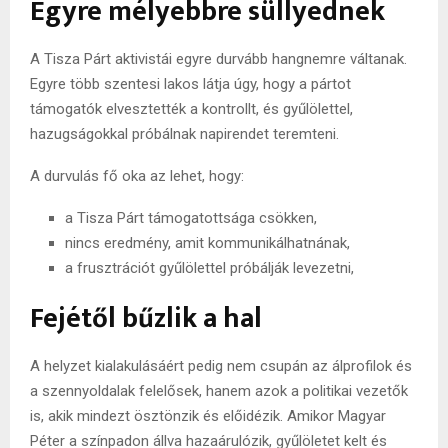
Egyre mélyebbre süllyednek
A Tisza Párt aktivistái egyre durvább hangnemre váltanak.
Egyre több szentesi lakos látja úgy, hogy a pártot
támogatók elvesztették a kontrollt, és gyűlölettel,
hazugságokkal próbálnak napirendet teremteni.
A durvulás fő oka az lehet, hogy:
a Tisza Párt támogatottsága csökken,
nincs eredmény, amit kommunikálhatnának,
a frusztrációt gyűlölettel próbálják levezetni,
Fejétől bűzlik a hal
A helyzet kialakulásáért pedig nem csupán az álprofilok és
a szennyoldalak felelősek, hanem azok a politikai vezetők
is, akik mindezt ösztönzik és előidézik. Amikor Magyar
Péter a színpadon állva hazaárulózik, gyűlöletet kelt és