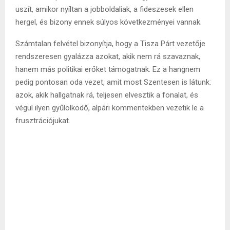
uszít, amikor nyíltan a jobboldaliak, a fideszesek ellen
hergel, és bizony ennek súlyos következményei vannak.
Számtalan felvétel bizonyítja, hogy a Tisza Párt vezetője
rendszeresen gyalázza azokat, akik nem rá szavaznak,
hanem más politikai erőket támogatnak. Ez a hangnem
pedig pontosan oda vezet, amit most Szentesen is látunk:
azok, akik hallgatnak rá, teljesen elvesztik a fonalat, és
végül ilyen gyűlölködő, alpári kommentekben vezetik le a
frusztrációjukat.