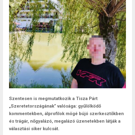
Szentesen is megmutatkozik a Tisza Párt
„Szeretetországának” valósága: gyűlölködő
kommentekben, álprofilok mögé bújó szerkesztőkben
és trágár, nőgyalázó, megalázó üzenetekben látják a
választási siker kulcsát.