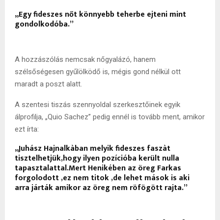
„Egy fideszes nőt könnyebb teherbe ejteni mint
gondolkodóba.”
A hozzászólás nemcsak nőgyalázó, hanem
szélsőségesen gyűlölködő is, mégis gond nélkül ott
maradt a poszt alatt.
A szentesi tiszás szennyoldal szerkesztőinek egyik
álprofilja, „Quio Sachez” pedig ennél is tovább ment, amikor
ezt írta:
„Juhász Hajnalkàban melyik fideszes faszàt
tisztelhetjük,hogy ilyen pozícióba került nulla
tapasztalattal.Mert Henikében az öreg Farkas
forgolodott ,ez nem titok ,de lehet mások is aki
arra járták amikor az öreg nem röfögött rajta.”