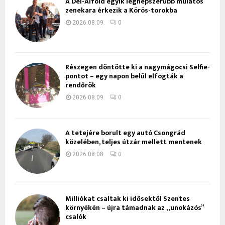
A Dél-Alföld egyik legnépszerűbb mulatós
zenekara érkezik a Körös-torokba
2026.08.09.
0
Részegen döntötte ki a nagymágocsi Selfie-
pontot – egy napon belül elfogták a
rendőrök
2026.08.09.
0
A tetejére borult egy autó Csongrád
közelében, teljes útzár mellett mentenek
2026.08.08.
0
Milliókat csaltak ki idősektől Szentes
környékén – újra támadnak az „unokázós”
csalók