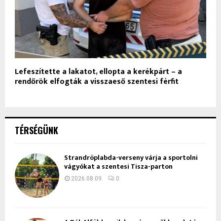
Lefeszítette a lakatot, ellopta a kerékpárt – a
rendőrök elfogták a visszaeső szentesi férfit
TÉRSÉGÜNK
Strandröplabda-verseny várja a sportolni
vágyókat a szentesi Tisza-parton
2026.08.09.
0