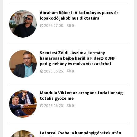
Ábrahám Róbert: Alkotmányos puccs és
lopakodó jakobinus diktatúra!
2026.07.08.
0
Szentesi Zöldi László: a kormány
hamarosan bajba kerül, a Fidesz-KDNP
pedig néhány év múlva visszatérhet
2026.06.25.
0
Mandula Viktor: az arrogáns tudatlanság
totális győzelme
2026.06.23.
0
Latorcai Csaba: a kampányígéretek után