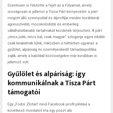
Szentesen is felütötte a fejét az a folyamat, amely
országosan is jellemzi a Tisza Párt környezetét: a párt
mögött álló szennyoldal és álprofiljai minden korábbinál
agresszívebb, mocskolódóbb és emberileg
vállalhatatlanabb tartalmakat kezdenek terjeszteni. A párt
„nincs jobb, nincs bal, csak magyar” szlogenje egyre inkább
csak kirakatnak tűnik, miközben a háttérben ugyanaz a
gyűlölet, alpáriság és személyeskedő támadáspolitika
zajlik, amely a baloldali közösségekre már korábban is
jellemző volt.
Gyűlölet és alpáriság: így
kommunikálnak a Tisza Párt
támogatói
Egy „Fodor Zlotan” nevű Facebook-profil például a
következő mondatot írta egy poszt alá: