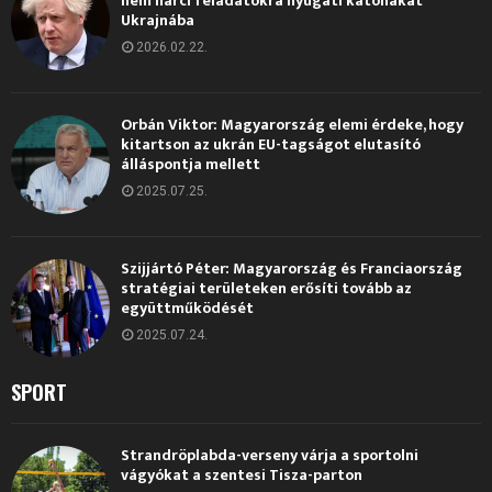
nem harci feladatokra nyugati katonákat
Ukrajnába
2026.02.22.
Orbán Viktor: Magyarország elemi érdeke, hogy
kitartson az ukrán EU-tagságot elutasító
álláspontja mellett
2025.07.25.
Szijjártó Péter: Magyarország és Franciaország
stratégiai területeken erősíti tovább az
együttműködését
2025.07.24.
SPORT
Strandröplabda-verseny várja a sportolni
vágyókat a szentesi Tisza-parton