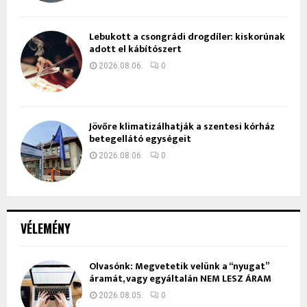
Lebukott a csongrádi drogdíler: kiskorúnak
adott el kábítószert
2026.08.06.
0
Jövőre klimatizálhatják a szentesi kórház
betegellátó egységeit
2026.08.06.
0
VÉLEMÉNY
Olvasónk: Megvetetik velünk a “nyugat”
áramát, vagy egyáltalán NEM LESZ ÁRAM
2026.08.05.
0