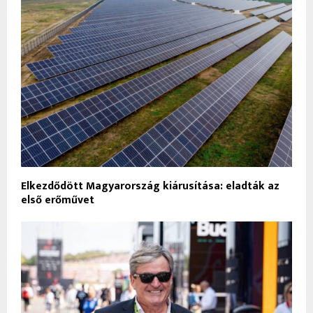
Elkezdődött Magyarország kiárusítása: eladták az
első erőművet