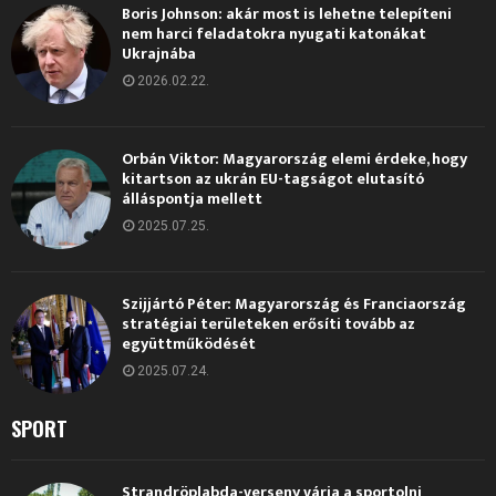
Boris Johnson: akár most is lehetne telepíteni
nem harci feladatokra nyugati katonákat
Ukrajnába
2026.02.22.
Orbán Viktor: Magyarország elemi érdeke, hogy
kitartson az ukrán EU-tagságot elutasító
álláspontja mellett
2025.07.25.
Szijjártó Péter: Magyarország és Franciaország
stratégiai területeken erősíti tovább az
együttműködését
2025.07.24.
SPORT
Strandröplabda-verseny várja a sportolni