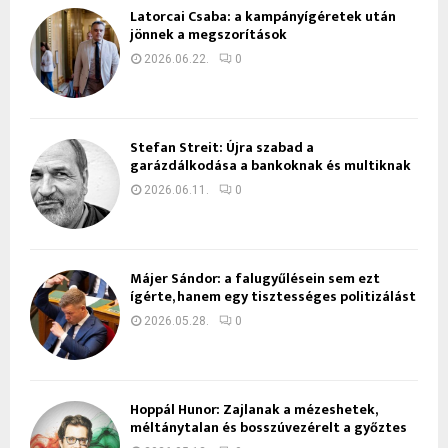
Latorcai Csaba: a kampányígéretek után
jönnek a megszorítások
2026.06.22.
0
Stefan Streit: Újra szabad a
garázdálkodása a bankoknak és multiknak
2026.06.11.
0
Májer Sándor: a falugyűlésein sem ezt
ígérte, hanem egy tisztességes politizálást
2026.05.28.
0
Hoppál Hunor: Zajlanak a mézeshetek,
méltánytalan és bosszúvezérelt a győztes