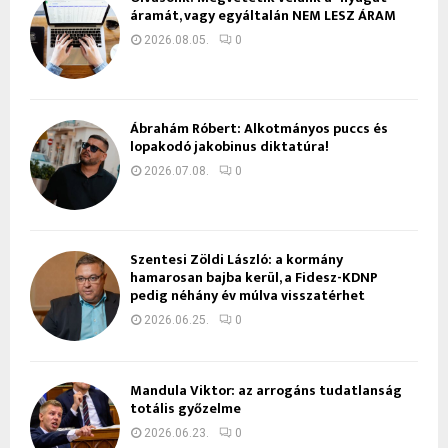
áramát, vagy egyáltalán NEM LESZ ÁRAM
2026.08.05.
0
Ábrahám Róbert: Alkotmányos puccs és
lopakodó jakobinus diktatúra!
2026.07.08.
0
Szentesi Zöldi László: a kormány
hamarosan bajba kerül, a Fidesz-KDNP
pedig néhány év múlva visszatérhet
2026.06.25.
0
Mandula Viktor: az arrogáns tudatlanság
totális győzelme
2026.06.23.
0