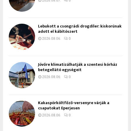
2026.08.07.
0
Lebukott a csongrádi drogdíler: kiskorúnak
adott el kábítószert
2026.08.06.
0
Jövőre klimatizálhatják a szentesi kórház
betegellátó egységeit
2026.08.06.
0
Kakaspörköltfőző-versenyre várják a
csapatokat Eperjesen
2026.08.06.
0