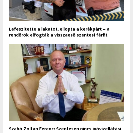
Lefeszítette a lakatot, ellopta a kerékpárt – a
rendőrök elfogták a visszaeső szentesi férfit
Szabó Zoltán Ferenc: Szentesen nincs ivóvízellátási