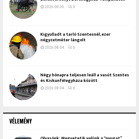
2026.08.05.
0
Kigyulladt a tarló Szentesnél, ezer
négyzetméter lángolt
2026.08.04.
0
Négy hónapra teljesen leáll a vasút Szentes
és Kiskunfélegyháza között
2026.08.04.
0
VÉLEMÉNY
Olvasónk: Megvetetik velünk a “nyugat”