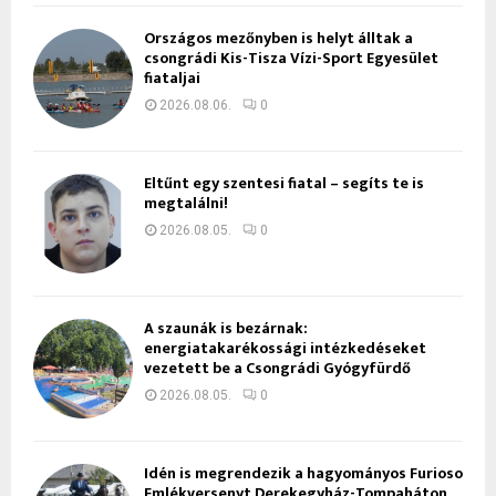
Országos mezőnyben is helyt álltak a
csongrádi Kis-Tisza Vízi-Sport Egyesület
fiataljai
2026.08.06.
0
Eltűnt egy szentesi fiatal – segíts te is
megtalálni!
2026.08.05.
0
A szaunák is bezárnak:
energiatakarékossági intézkedéseket
vezetett be a Csongrádi Gyógyfürdő
2026.08.05.
0
Idén is megrendezik a hagyományos Furioso
Emlékversenyt Derekegyház-Tompaháton