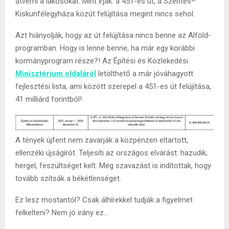
átverni a lakosokat. Mint írják: a 451-es út, a Szentes–
Kiskunfélegyháza közút felújítása megint nincs sehol.
Azt hiányolják, hogy az út felújítása nincs benne az Alföld-
programban. Hogy is lenne benne, ha már egy korábbi
kormányprogram része?! Az Építési és Közlekedési
Minisztérium oldaláról
letölthető a már jóváhagyott
fejlesztési lista, ami között szerepel a 451-es út felújítása,
41 milliárd forintból!
A tények újfent nem zavarják a közpénzen eltartott,
ellenzéki újságírót. Teljesíti az országos elvárást: hazudik,
hergel, feszültséget kelt. Még szavazást is indítottak, hogy
tovább szítsák a békétlenséget.
Ez lesz mostantól? Csak álhírekkel tudják a figyelmet
felkelteni? Nem jó irány ez…