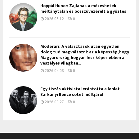
Hoppál Hunor: Zajlanak a mézeshetek,
méltánytalan és bosszúvezérelt a győztes
2026.05.12.
0
Moderari: A választások után egyetlen
dolog tud megváltozni: az a képesség, hogy
Magyarország hogyan lesz képes ebben a
veszélyes világban...
2026.04.03.
0
Egy tiszás aktivista lerántotta a leplet
Bárkányi Bence sötét múltjáról
2026.03.27.
0