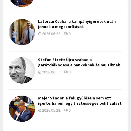
Latorcai Csaba: a kampányígéretek után
jönnek a megszorítások
2026.06.22.
0
Stefan Streit: Újra szabad a
garázdálkodása a bankoknak és multiknak
2026.06.11.
0
Májer Sándor: a falugyűlésein sem ezt
ígérte, hanem egy tisztességes politizálást
2026.05.28.
0