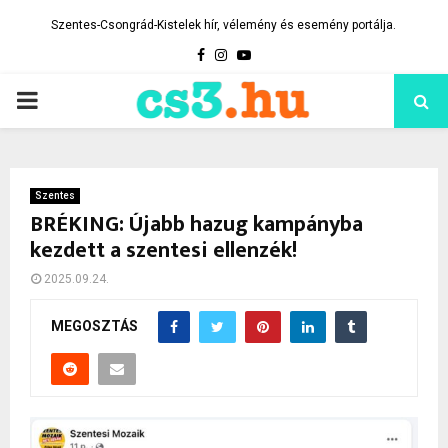
Szentes-Csongrád-Kistelek hír, vélemény és esemény portálja.
Facebook
Instagram
Youtube
PRIMARY
MENU
Szentes
BRÉKING: Újabb hazug kampányba
kezdett a szentesi ellenzék!
2025.09.24.
MEGOSZTÁS