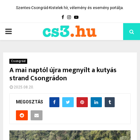
Szentes-Csongrád-Kistelek hír, vélemény és esemény portálja.
Facebook
Instagram
Youtube
PRIMARY
MENU
Csongrád
A mai naptól újra megnyílt a kutyás
strand Csongrádon
2025.08.20.
MEGOSZTÁS