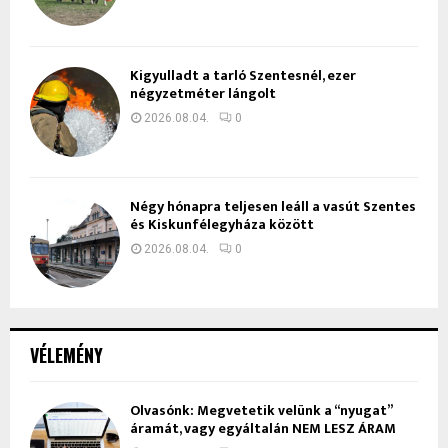
Kigyulladt a tarló Szentesnél, ezer
négyzetméter lángolt
2026.08.04.
0
Négy hónapra teljesen leáll a vasút Szentes
és Kiskunfélegyháza között
2026.08.04.
0
VÉLEMÉNY
Olvasónk: Megvetetik velünk a “nyugat”
áramát, vagy egyáltalán NEM LESZ ÁRAM