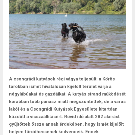
A csongrádi kutyások régi vágya teljesült: a Körös-
torokban ismét hivatalosan kijelölt terület várja a
négylábúakat és gazdáikat. A kutyás strand működését
korábban több panasz miatt megszüntették, de a város
lakói és a Csongrádi Kutyások Egyesülete kitartóan
küzdött a visszaállításért. Rövid idő alatt 282 aláírást
gyűjtöttek össze annak érdekében, hogy ismét kijelölt
helyen fürödhessenek kedvenceik. Ennek