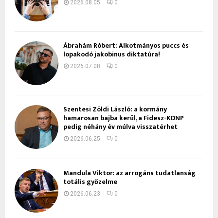
2026.08.05.
0
Ábrahám Róbert: Alkotmányos puccs és
lopakodó jakobinus diktatúra!
2026.07.08.
0
Szentesi Zöldi László: a kormány
hamarosan bajba kerül, a Fidesz-KDNP
pedig néhány év múlva visszatérhet
2026.06.25.
0
Mandula Viktor: az arrogáns tudatlanság
totális győzelme
2026.06.23.
0