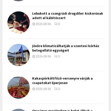
Lebukott a csongrádi drogdíler: kiskorúnak
adott el kábítószert
2026.08.06.
0
Jövőre klimatizálhatják a szentesi kórház
betegellátó egységeit
2026.08.06.
0
Kakaspörköltfőző-versenyre várják a
csapatokat Eperjesen
2026.08.06.
0
Országos mezőnyben is helyt álltak a