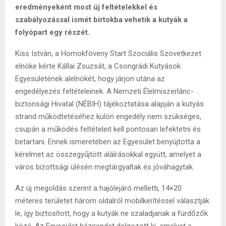
eredményeként most új feltételekkel és
szabályozással ismét birtokba vehetik a kutyák a
folyópart egy részét.
Kiss István, a Homokföveny Start Szociális Szövetkezet
elnöke kérte Kállai Zsuzsát, a Csongrádi Kutyások
Egyesületének alelnökét, hogy járjon utána az
engedélyezés feltételeinek. A Nemzeti Élelmiszerlánc-
biztonsági Hivatal (NÉBIH) tájékoztatása alapján a kutyás
strand működtetéséhez külön engedély nem szükséges,
csupán a működés feltételeit kell pontosan lefektetni és
betartani. Ennek ismeretében az Egyesület benyújtotta a
kérelmet az összegyűjtött aláírásokkal együtt, amelyet a
város bizottsági ülésén megtárgyaltak és jóváhagytak.
Az új megoldás szerint a hajólejáró melletti, 14×20
méteres területet három oldalról mobilkerítéssel választják
le, így biztosított, hogy a kutyák ne szaladjanak a fürdőzők