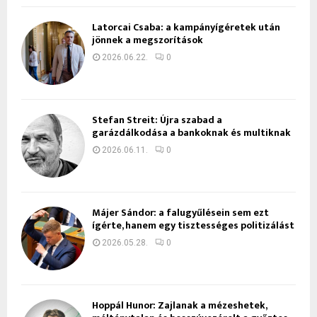
Latorcai Csaba: a kampányígéretek után
jönnek a megszorítások
2026.06.22.
0
Stefan Streit: Újra szabad a
garázdálkodása a bankoknak és multiknak
2026.06.11.
0
Májer Sándor: a falugyűlésein sem ezt
ígérte, hanem egy tisztességes politizálást
2026.05.28.
0
Hoppál Hunor: Zajlanak a mézeshetek,