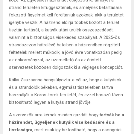
közé. Az Egyesület házirendet dolgozott ki, amelyet a
strand területén kifüggesztenek, és amelynek betartására
fokozott figyelmet kell fordítaniuk azoknak, akik a területet
igénybe veszik. A házirend előírja többek között a terület
tisztán tartását, a kutyák utáni ürülék összeszedését,
valamint a biztonságos viselkedés szabályait. A 2025-ös
strandszezon hátralévő heteiben a házirendben rögzített
feltételek mellett működik, a jövő évre vonatkozóan pedig
az önkormányzat, az üzemeltető és az érintett
szervezetek közösen dolgozzák ki a végleges koncepciót.
Kállai Zsuzsanna hangsúlyozta: a cél az, hogy a kutyások
és a strandolók békében, egymást tiszteletben tartva
használják a Körös-torok területét, és ezzel hosszú távon
biztosítható legyen a kutyás strand jövője.
A szervezők arra kérnek minden gazdát, hogy
tartsák be a
házirendet, ügyeljenek kutyáik viselkedésére és a
tisztaságra
, mert csak így biztosítható, hogy a csongrádi