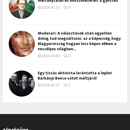
méltánytalan és bosszúvezérelt a győztes
2026.05.12.
0
Moderari: A választások után egyetlen
dolog tud megváltozni: az a képesség, hogy
Magyarország hogyan lesz képes ebben a
veszélyes világban...
2026.04.03.
0
Egy tiszás aktivista lerántotta a leplet
Bárkányi Bence sötét múltjáról
2026.03.27.
0