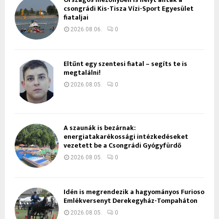
csongrádi Kis-Tisza Vízi-Sport Egyesület
fiataljai
2026.08.06.
0
Eltűnt egy szentesi fiatal – segíts te is
megtalálni!
2026.08.05.
0
A szaunák is bezárnak:
energiatakarékossági intézkedéseket
vezetett be a Csongrádi Gyógyfürdő
2026.08.05.
0
Idén is megrendezik a hagyományos Furioso
Emlékversenyt Derekegyház-Tompaháton
2026.08.05.
0