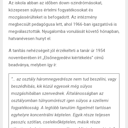
Az iskola abban az időben down-szindrómásokat,
közepesen súlyos értelmi fogyatékosokat és
mozgássérülteket is befogadott. Az intézmény
megbecsült pedagógusa lett, ahol 1966-ban igazgatóvá is
megválasztották. Nyugalomba vonulását követő hónapban,
hatvanévesen hunyt el.
A tanítás nehézségeit jól érzékelteti a tanár úr 1954
novemberében írt „Elsőnegyedévi kiértékelés” című
beadványa, melyben így ír:
“… az osztály háromnegyedrésze nem tud beszélni, vagy
beszédhibás, kik közül egyesek még súlyos
mozgáshibában szenvednek. Általánosságban az
osztályomban túlnyomórészt igen súlyos a szellemi
fogyatékosság. A legtöbb tanulóm figyelmét tartósan
egyhelyre koncentrálni képtelen. Egyik része teljesen
passzív, szótlan, cselekvőképtelen, másik része