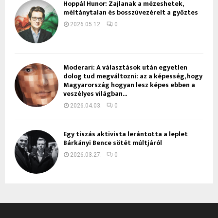
Hoppál Hunor: Zajlanak a mézeshetek,
méltánytalan és bosszúvezérelt a győztes
2026.05.12.
0
Moderari: A választások után egyetlen
dolog tud megváltozni: az a képesség, hogy
Magyarország hogyan lesz képes ebben a
veszélyes világban...
2026.04.03.
0
Egy tiszás aktivista lerántotta a leplet
Bárkányi Bence sötét múltjáról
2026.03.27.
0