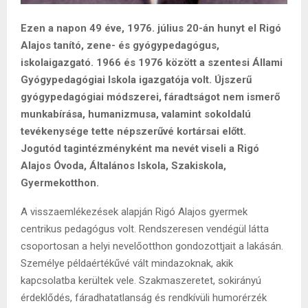
Ezen a napon 49 éve, 1976. július 20-án hunyt el Rigó
Alajos tanító, zene- és gyógypedagógus,
iskolaigazgató. 1966 és 1976 között a szentesi Állami
Gyógypedagógiai Iskola igazgatója volt. Újszerű
gyógypedagógiai módszerei, fáradtságot nem ismerő
munkabírása, humanizmusa, valamint sokoldalú
tevékenysége tette népszerűvé kortársai előtt.
Jogutód tagintézményként ma nevét viseli a Rigó
Alajos Óvoda, Általános Iskola, Szakiskola,
Gyermekotthon.
A visszaemlékezések alapján Rigó Alajos gyermek
centrikus pedagógus volt. Rendszeresen vendégül látta
csoportosan a helyi nevelőotthon gondozottjait a lakásán.
Személye példaértékűvé vált mindazoknak, akik
kapcsolatba kerültek vele. Szakmaszeretet, sokirányú
érdeklődés, fáradhatatlanság és rendkívüli humorérzék