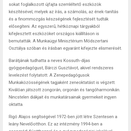
sokat foglalkozott újfajta szemléltető eszközök
készítésével, melyek az írás, a számolás, az ének-tanítás
és a finommozgás készségének fejlesztését tudták
elősegíteni. Az egyszerű, hétköznapi tárgyakból
kifejlesztett eszközöket országos kiállításon is
bemutatták. A Munkaügyi Minisztérium Módszertani
Osztálya szóban és írásban egyaránt kifejezte elismerését.
Barátjának tudhatta a neves Kossuth-díjas
gyógypedagógust, Bárczi Gusztávot, akivel rendszeres
levelezést folytatott. A Zenepedagógusok
Munkaközösségének tagjaként zeneoktatást is végzett.
Kiválóan játszott zongorán, orgonán és tangóharmonikán.
Nincstelen diákjait és munkatársainak gyermekeit ingyen
oktatta.
Rigó Alajos segítségével 1972-ben jött létre Szentesen a
leány Nevelőotthon. Ez az intézmény 1994-ben a