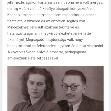
jellemezte. Egykori kartársai szerint soha nem volt mérges,
mindig vidám volt. Jó kedélye átragadt környezetére is.
Kapcsolataiban a domináns elem mindenkor az ember
tisztelete, a bizalom és az önzetlen segítés volt.
Mindezekhez párosult szakmai tekintélye és
határozottsága, ami megkérdőjelezhetetlenné tette
személyét. Megragadó tulajdonsága volt, hogy
beosztottaival és feletteseivel egyformán tudott viselkedni.
A következőkben a kiváló emberre, pedagógusra
emlékezünk élete felidézésével.