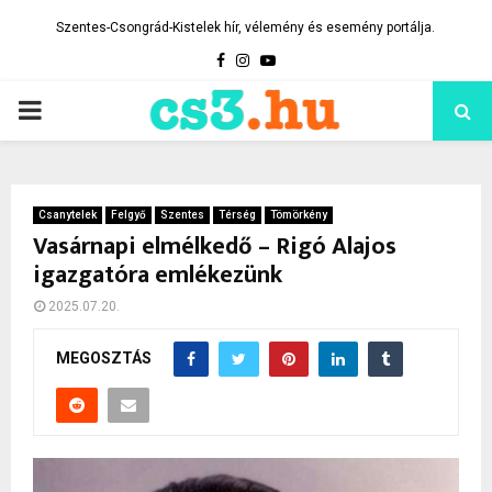
Szentes-Csongrád-Kistelek hír, vélemény és esemény portálja.
Facebook
Instagram
Youtube
PRIMARY
MENU
Csanytelek
Felgyő
Szentes
Térség
Tömörkény
Vasárnapi elmélkedő – Rigó Alajos
igazgatóra emlékezünk
2025.07.20.
MEGOSZTÁS