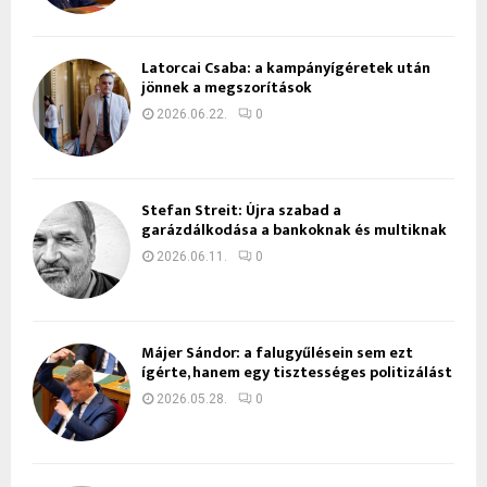
Latorcai Csaba: a kampányígéretek után
jönnek a megszorítások
2026.06.22.
0
Stefan Streit: Újra szabad a
garázdálkodása a bankoknak és multiknak
2026.06.11.
0
Májer Sándor: a falugyűlésein sem ezt
ígérte, hanem egy tisztességes politizálást
2026.05.28.
0