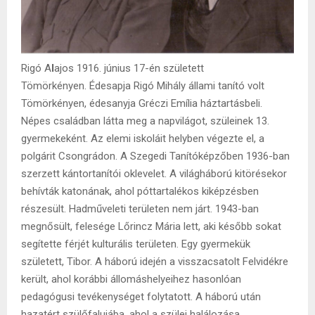
Rigó A
l
ajos 1916. június 17-én született
Tömörkényen. Édesapja Rigó Mihály állami tanító volt
Tömörkényen, édesanyja Gréczi Emília háztartásbeli.
Népes családban látta meg a napvilágot, szüleinek 13.
gyermekeként. Az elemi iskoláit helyben végezte el, a
polgárit Csongrádon. A Szegedi Tanítóképzőben 1936-ban
szerzett kántortanítói oklevelet. A világháború kitörésekor
behívták katonának, ahol póttartalékos kiképzésben
részesült. Hadműveleti területen nem járt. 1943-ban
megnősült, felesége Lőrincz Mária lett, aki később sokat
segítette férjét kulturális területen. Egy gyermekük
született, Tibor. A háború idején a visszacsatolt Felvidékre
került, ahol korábbi állomáshelyeihez hasonlóan
pedagógusi tevékenységet folytatott. A háború után
hazatért szülőfalujába, ahol a szülei halálozása