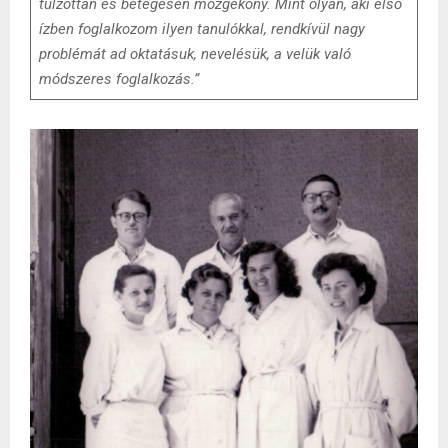
túlzottan és betegesen mozgékony. Mint olyan, aki első
ízben foglalkozom ilyen tanulókkal, rendkívül nagy
problémát ad oktatásuk, nevelésük, a velük való
módszeres foglalkozás.”