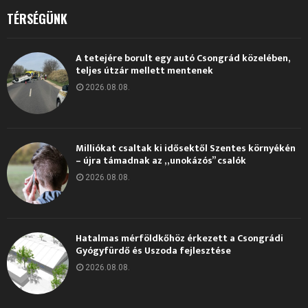
TÉRSÉGÜNK
A tetejére borult egy autó Csongrád közelében,
teljes útzár mellett mentenek
2026.08.08.
Milliókat csaltak ki idősektől Szentes környékén
– újra támadnak az „unokázós” csalók
2026.08.08.
Hatalmas mérföldkőhöz érkezett a Csongrádi
Gyógyfürdő és Uszoda fejlesztése
2026.08.08.