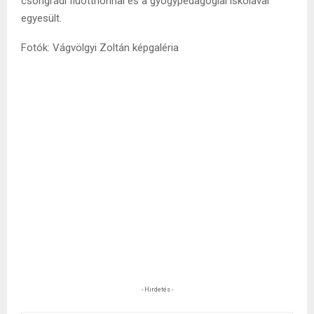
csongrádi fiúotthonnal és a gyógypedagógiai iskolával
egyesült.
Fotók: Vágvölgyi Zoltán képgaléria
- Hirdetés -