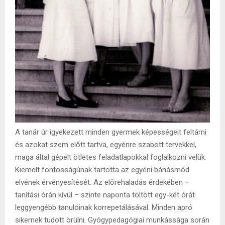
A tanár úr igyekezett minden gyermek képességeit feltárni
és azokat szem előtt tartva, egyénre szabott tervekkel,
maga által gépelt ötletes feladatlapokkal foglalkozni velük.
Kiemelt fontosságúnak tartotta az egyéni bánásmód
elvének érvényesítését. Az előrehaladás érdekében –
tanítási órán kívül – szinte naponta töltött egy-két órát
leggyengébb tanulóinak korrepetálásával. Minden apró
sikernek tudott örülni. Gyógypedagógiai munkássága során