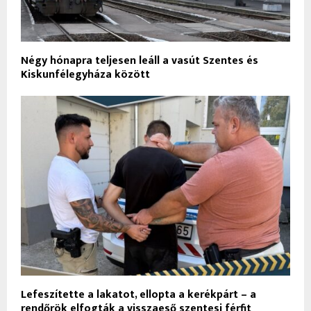
Négy hónapra teljesen leáll a vasút Szentes és
Kiskunfélegyháza között
Lefeszítette a lakatot, ellopta a kerékpárt – a
rendőrök elfogták a visszaeső szentesi férfit