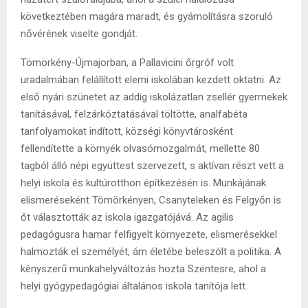
következtében magára maradt, és gyámolításra szoruló
nővérének viselte gondját.
Tömörkény-Újmajorban, a Pallavicini őrgróf volt
uradalmában felállított elemi iskolában kezdett oktatni. Az
első nyári szünetet az addig iskolázatlan zsellér gyermekek
tanításával, felzárkóztatásával töltötte, analfabéta
tanfolyamokat indított, községi könyvtárosként
fellendítette a környék olvasómozgalmát, mellette 80
tagból álló népi együttest szervezett, s aktívan részt vett a
helyi iskola és kultúrotthon építkezésén is. Munkájának
elismeréseként Tömörkényen, Csanyteleken és Felgyőn is
őt választották az iskola igazgatójává. Az agilis
pedagógusra hamar felfigyelt környezete, elismerésekkel
halmozták el személyét, ám életébe beleszólt a politika. A
kényszerű munkahelyváltozás hozta Szentesre, ahol a
helyi gyógypedagógiai általános iskola tanítója lett.