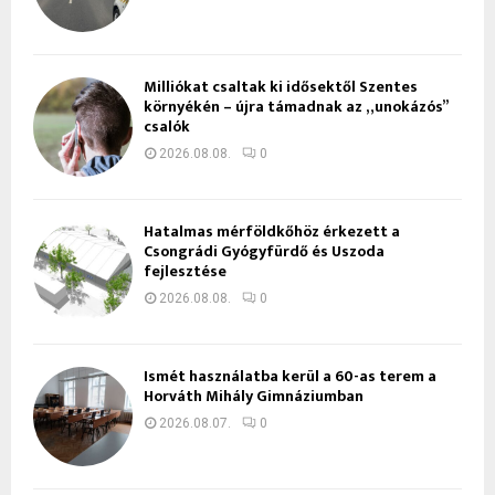
Milliókat csaltak ki idősektől Szentes
környékén – újra támadnak az „unokázós”
csalók
2026.08.08.
0
Hatalmas mérföldkőhöz érkezett a
Csongrádi Gyógyfürdő és Uszoda
fejlesztése
2026.08.08.
0
Ismét használatba kerül a 60-as terem a
Horváth Mihály Gimnáziumban
2026.08.07.
0