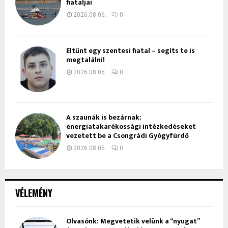
fiataljai
2026.08.06.
0
Eltűnt egy szentesi fiatal – segíts te is
megtalálni!
2026.08.05.
0
A szaunák is bezárnak:
energiatakarékossági intézkedéseket
vezetett be a Csongrádi Gyógyfürdő
2026.08.05.
0
VÉLEMÉNY
Olvasónk: Megvetetik velünk a “nyugat”