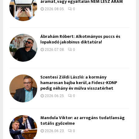
áramát, vagy egyáltalán NEM LESZ ÁRAM
2026.08.05.
0
Ábrahám Róbert: Alkotmányos puccs és
lopakodó jakobinus diktatúra!
2026.07.08.
0
Szentesi Zöldi László: a kormány
hamarosan bajba kerül, a Fidesz-KDNP
pedig néhány év múlva visszatérhet
2026.06.25.
0
Mandula Viktor: az arrogáns tudatlanság
totális győzelme
2026.06.23.
0