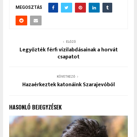
MEGOSZTÁS
ELŐZŐ
Legyőzték férfi vízilabdásainak a horvát
csapatot
KÖVETKEZŐ
Hazaérkeztek katonáink Szarajevóból
HASONLÓ BEJEGYZÉSEK