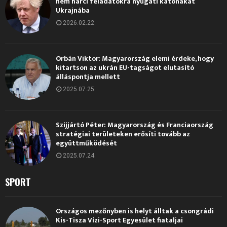
nem harci feladatokra nyugati katonákat
Ukrajnába
2026.02.22.
Orbán Viktor: Magyarország elemi érdeke, hogy
kitartson az ukrán EU-tagságot elutasító
álláspontja mellett
2025.07.25.
Szijjártó Péter: Magyarország és Franciaország
stratégiai területeken erősíti tovább az
együttműködését
2025.07.24.
SPORT
Országos mezőnyben is helyt álltak a csongrádi
Kis-Tisza Vízi-Sport Egyesület fiataljai