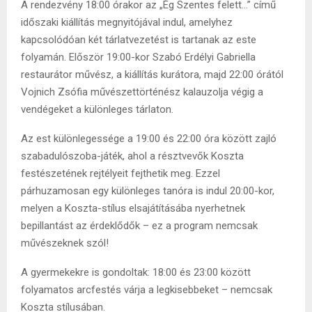
A rendezvény 18:00 órakor az „Ég Szentes felett…” című
időszaki kiállítás megnyitójával indul, amelyhez
kapcsolódóan két tárlatvezetést is tartanak az este
folyamán. Először 19:00-kor Szabó Erdélyi Gabriella
restaurátor művész, a kiállítás kurátora, majd 22:00 órától
Vojnich Zsófia művészettörténész kalauzolja végig a
vendégeket a különleges tárlaton.
Az est különlegessége a 19:00 és 22:00 óra között zajló
szabadulószoba-játék, ahol a résztvevők Koszta
festészetének rejtélyeit fejthetik meg. Ezzel
párhuzamosan egy különleges tanóra is indul 20:00-kor,
melyen a Koszta-stílus elsajátításába nyerhetnek
bepillantást az érdeklődők – ez a program nemcsak
művészeknek szól!
A gyermekekre is gondoltak: 18:00 és 23:00 között
folyamatos arcfestés várja a legkisebbeket – nemcsak
Koszta stílusában.