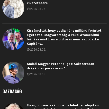
kivezetésére
2026.08.07.
Kiszámolták, hogy eddig hány milliárd forintot
égetett el Magyarország a Paksi Atomerőmű
leállása miatt: erre biztosan nem lesz büszke
Kapitány...
2026.08.06.
Amiről Magyar Péter hallgat: Sokszorosan
drágábban jön az áram?
2026.08.06.
GAZDASÁG
Boris Johnson: akár most is lehetne telepíteni