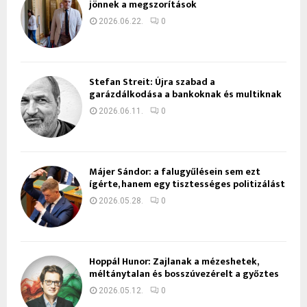
jönnek a megszorítások
2026.06.22.
0
Stefan Streit: Újra szabad a
garázdálkodása a bankoknak és multiknak
2026.06.11.
0
Májer Sándor: a falugyűlésein sem ezt
ígérte, hanem egy tisztességes politizálást
2026.05.28.
0
Hoppál Hunor: Zajlanak a mézeshetek,
méltánytalan és bosszúvezérelt a győztes
2026.05.12.
0