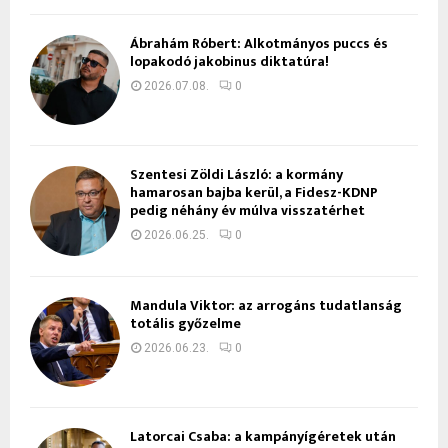
Ábrahám Róbert: Alkotmányos puccs és
lopakodó jakobinus diktatúra!
2026.07.08.
0
Szentesi Zöldi László: a kormány
hamarosan bajba kerül, a Fidesz-KDNP
pedig néhány év múlva visszatérhet
2026.06.25.
0
Mandula Viktor: az arrogáns tudatlanság
totális győzelme
2026.06.23.
0
Latorcai Csaba: a kampányígéretek után