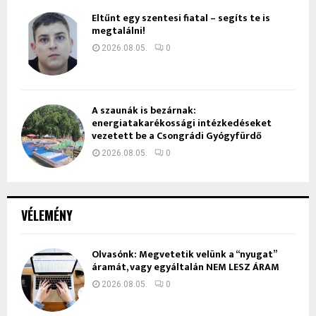
Eltűnt egy szentesi fiatal – segíts te is
megtalálni!
2026.08.05.
0
A szaunák is bezárnak:
energiatakarékossági intézkedéseket
vezetett be a Csongrádi Gyógyfürdő
2026.08.05.
0
VÉLEMÉNY
Olvasónk: Megvetetik velünk a “nyugat”
áramát, vagy egyáltalán NEM LESZ ÁRAM
2026.08.05.
0