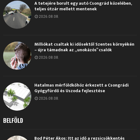
A tetejére borult egy autó Csongrád közelében,
teljes útzár mellett mentenek
2026.08.08.
Milliókat csaltak ki idősektől Szentes környékén
– újra támadnak az „unokázós” csalók
2026.08.08.
Hatalmas mérföldkőhöz érkezett a Csongrádi
Gyógyfürdő és Uszoda fejlesztése
2026.08.08.
BELFÖLD
Bod Péter Ákos: Itt az idő a rezsicsökkentés