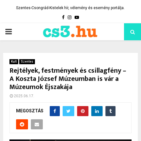
Szentes-Csongrád-Kistelek hír, vélemény és esemény portálja.
Facebook
Instagram
Youtube
PRIMARY
MENU
Kult
Szentes
Rejtélyek, festmények és csillagfény –
A Koszta József Múzeumban is vár a
Múzeumok Éjszakája
2025.06.17.
MEGOSZTÁS