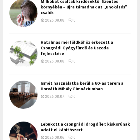
Milliókat csaltak ki idősektől Szentes
környékén – újra támadnak az „unokázós”
csalók
2026.08.08.
0
Hatalmas mérföldkőhöz érkezett a
Csongrádi Gyógyfürdő és Uszoda
fejlesztése
2026.08.08.
0
Ismét használatba kerül a 60-as terem a
Horváth Mihály Gimnáziumban
2026.08.07.
0
Lebukott a csongrádi drogdíler: kiskorúnak
adott el kábítószert
2026.08.06.
0