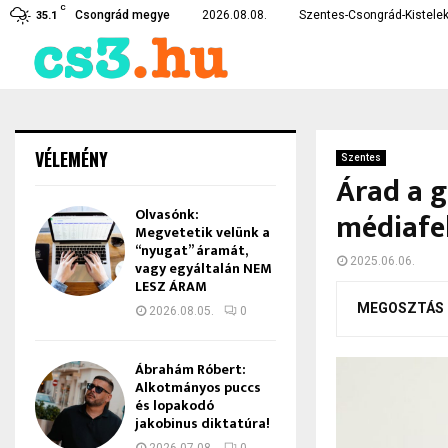
C
 kórház betegellátó egységeit
A tetejére borult egy au
Csongrád megye
2026.08.08.
Szentes-Csongrád-Kistelek
35.1
VÉLEMÉNY
Szentes
Árad a g
Olvasónk:
médiafel
Megvetetik velünk a
“nyugat” áramát,
2025.06.06.
vagy egyáltalán NEM
LESZ ÁRAM
MEGOSZTÁS
2026.08.05.
0
Ábrahám Róbert:
Alkotmányos puccs
és lopakodó
jakobinus diktatúra!