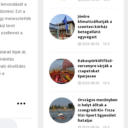
a lemondását a
döntést. Ezt a
Jövőre
hogy menesztették
klimatizálhatják a
ül teret
szentesi kórház
betegellátó
 szellemet a
egységeit
2026.08.06.
0
rait lépik át,
lvánítás
Kakaspörköltfőző-
versenyre várják a
aló élcelődés
csapatokat
ő a
Eperjesen
2026.08.06.
0
Országos mezőnyben
is helyt álltak a
csongrádi Kis-Tisza
Vízi-Sport Egyesület
fiataljai
2026.08.06.
0