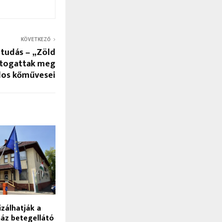
KÖVETKEZŐ
, tudás – „Zöld
látogattak meg
dos kőművesei
izálhatják a
ház betegellátó