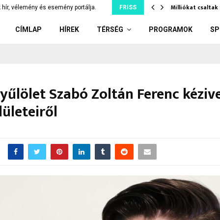
tó Csongrád közelében,…
Milliókat csalta
 hír, vélemény és esemény portálja.
FRISS
CÍMLAP
HÍREK
TÉRSÉG
PROGRAMOK
SP
yűlölet Szabó Zoltán Ferenc kézive
ületeiről