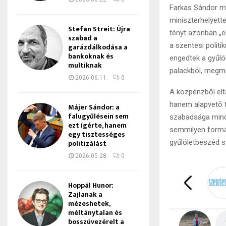
Farkas Sándor má
miniszterhelyette
Stefan Streit: Újra
tényt azonban „el
szabad a
a szentesi polit
garázdálkodása a
bankoknak és
engedtek a gyűlö
multiknak
palackból, megmu
2026.06.11.
0
A közpénzből elt
hanem alapvető 
Májer Sándor: a
falugyűlésein sem
szabadsága minde
ezt ígérte, hanem
semmilyen formá
egy tisztességes
politizálást
gyűlöletbeszéd 
2026.05.28.
0
Hoppál Hunor:
Zajlanak a
mézeshetek,
méltánytalan és
bosszúvezérelt a