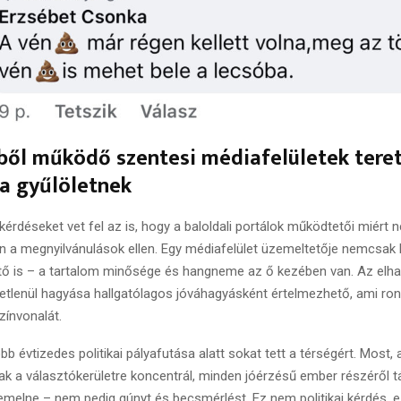
ből működő szentesi médiafelületek tere
a gyűlöletnek
kérdéseket vet fel az is, hogy a baloldali portálok működtetői miért
n a megnyilvánulások ellen. Egy médiafelület üzemeltetője nemcsak
tő is – a tartalom minősége és hangneme az ő kezében van. Az elhal
tlenül hagyása hallgatólagos jóváhagyásként értelmezhető, ami ron
színvonalát.
b évtizedes politikai pályafutása alatt sokat tett a térségért. Most
sak a választókerületre koncentrál, minden jóérzésű ember részéről
emelne – nem pedig gúnyt és becsmérlést. Ez nem politikai kérdés,