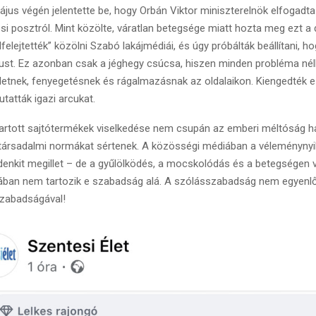
jus végén jelentette be, hogy Orbán Viktor miniszterelnök elfogadt
si posztról. Mint közölte, váratlan betegsége miatt hozta meg ezt a 
felejtették” közölni Szabó lakájmédiái, és úgy próbálták beállítani, 
ikust. Ez azonban csak a jéghegy csúcsa, hiszen minden probléma nélk
letnek, fenyegetésnek és rágalmazásnak az oldalaikon. Kiengedték e
tatták igazi arcukat.
artott sajtótermékek viselkedése nem csupán az emberi méltóság hatá
társadalmi normákat sértenek. A közösségi médiában a véleménynyi
nkit megillet – de a gyűlölködés, a mocskolódás és a betegségen v
ban nem tartozik e szabadság alá. A szólásszabadság nem egyenl
szabadságával!