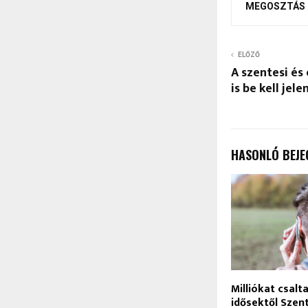
MEGOSZTÁS
ELŐZŐ
A szentesi és
is be kell jel
HASONLÓ BEJE
Milliókat csalta
idősektől Szen