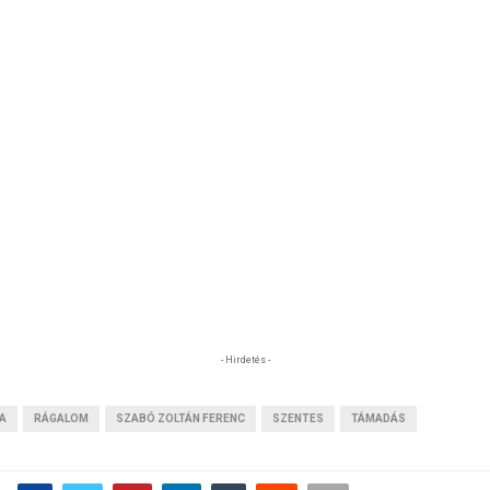
- Hirdetés -
A
RÁGALOM
SZABÓ ZOLTÁN FERENC
SZENTES
TÁMADÁS