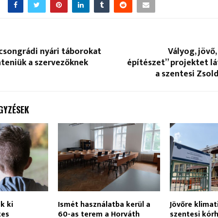
 csongrádi nyári táborokat
Vályog, jövő
enteniük a szervezőknek
építészet” projektet 
a szentesi Zsol
GYZÉSEK
k ki
Ismét használatba kerül a
Jövőre klimat
tes
60-as terem a Horváth
szentesi kór