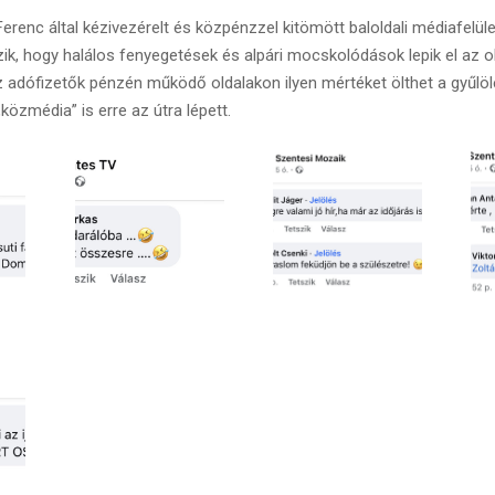
erenc által kézivezérelt és közpénzzel kitömött baloldali médiafelü
ezik, hogy halálos fenyegetések és alpári mocskolódások lepik el az ol
 adófizetők pénzén működő oldalakon ilyen mértéket ölthet a gyűlöle
közmédia” is erre az útra lépett.