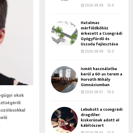
2026.08.08.
0
Hatalmas
mérföldkőhöz
érkezett a Csongrádi
Gyógyfürdő és
Uszoda fejlesztése
2026.08.08.
0
Ismét használatba
kerül a 60-as terem a
Horváth Mihály
Gimnáziumban
2026.08.07.
0
égügyi okok
sztségéről.
Lebukott a csongrádi
ászólásokkal
drogdíler:
selő
kiskorúnak adott el
kábítószert
.
2026.08.06.
0