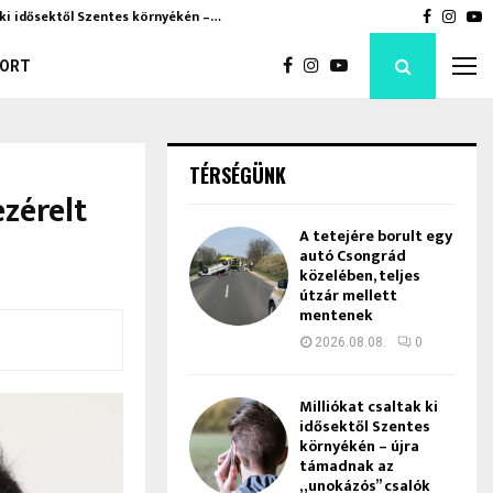
k ki idősektől Szentes környékén –…
Hatalma
Faceboo
Inst
Y
ORT
TÉRSÉGÜNK
zérelt
A tetejére borult egy
autó Csongrád
közelében, teljes
útzár mellett
mentenek
2026.08.08.
0
Milliókat csaltak ki
idősektől Szentes
környékén – újra
támadnak az
„unokázós” csalók