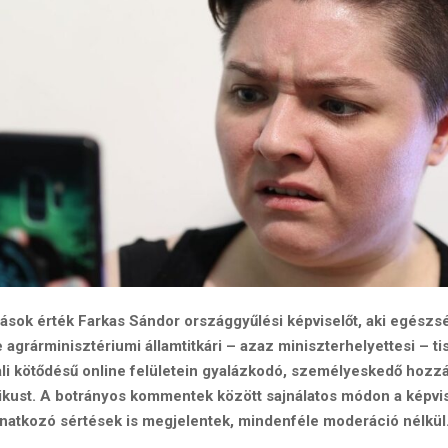
ások érték Farkas Sándor országgyűlési képviselőt, aki egészs
 agrárminisztériumi államtitkári – azaz miniszterhelyettesi – ti
li kötődésű online felületein gyalázkodó, személyeskedő hozz
tikust. A botrányos kommentek között sajnálatos módon a képvi
natkozó sértések is megjelentek, mindenféle moderáció nélkül