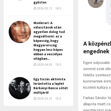
győztes
2026.05.12.
0
Moderari: A
választások után
egyetlen dolog tud
megváltozni: az a
képesség, hogy
A közpénz
Magyarország
engednek 
hogyan lesz képes
ebben a veszélyes
világban...
Egyre súlyosabb 
2026.04.03.
0
semmit ezek elle
felelős szerkesz
Egy tiszás aktivista
kommentek érinte
lerántotta a leplet
közéleti kultúra 
Bárkányi Bence sötét
múltjáról
Farkas Sándor töb
2026.03.27.
0
állapota miatt c
együttérzést érd