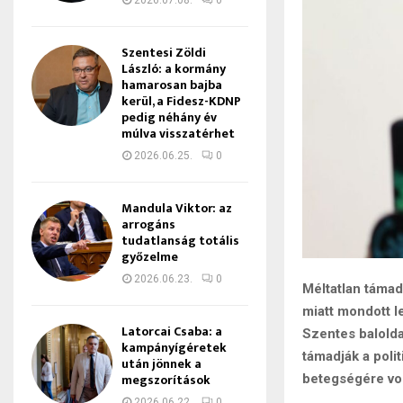
2026.07.08.
0
Szentesi Zöldi
László: a kormány
hamarosan bajba
kerül, a Fidesz-KDNP
pedig néhány év
múlva visszatérhet
2026.06.25.
0
Mandula Viktor: az
arrogáns
tudatlanság totális
győzelme
2026.06.23.
0
Méltatlan támad
miatt mondott le
Latorcai Csaba: a
Szentes balolda
kampányígéretek
támadják a poli
után jönnek a
megszorítások
betegségére vo
2026.06.22.
0