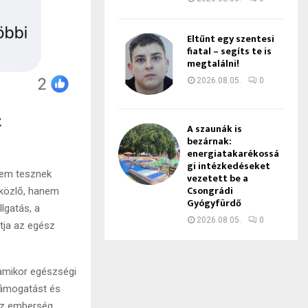
Eltűnt egy szentesi
fiatal – segíts te is
megtalálni!
2026.08.05.
0
t
A szaunák is
bezárnak:
energiatakarékossá
gi intézkedéseket
 nem tesznek
vezetett be a
Csongrádi
 közlő, hanem
Gyógyfürdő
lgatás, a
2026.08.05.
0
tja az egész
, amikor egészségi
 támogatást és
 ez emberség