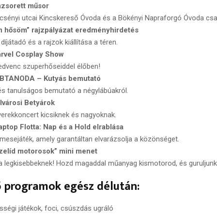
azsorett műsor
rcsényi utcai Kincskereső Óvoda és a Bökényi Napraforgó Óvoda csa
n hősöm” rajzpályázat eredményhirdetés
íjátadó és a rajzok kiállítása a téren.
arvel Cosplay Show
edvenc szuperhőseiddel élőben!
EBTANODA – Kutyás bemutató
s tanulságos bemutató a négylábúakról.
lvárosi Betyárok
gyerekkoncert kicsiknek és nagyoknak.
aptop Flotta: Nap és a Hold elrablása
mesejáték, amely garantáltan elvarázsolja a közönséget.
zelíd motorosok” mini menet
a legkisebbeknek! Hozd magaddal műanyag kismotorod, és guruljunk
ő programok egész délután:
ességi játékok, foci, csúszdás ugráló