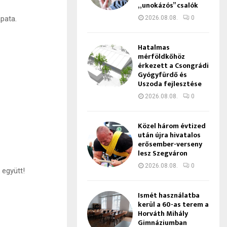
„unokázós” csalók
2026.08.08.
0
pata.
Hatalmas
mérföldkőhöz
érkezett a Csongrádi
Gyógyfürdő és
Uszoda fejlesztése
2026.08.08.
0
Közel három évtized
után újra hivatalos
erősember-verseny
lesz Szegváron
2026.08.08.
0
 együtt!
Ismét használatba
kerül a 60-as terem a
Horváth Mihály
Gimnáziumban