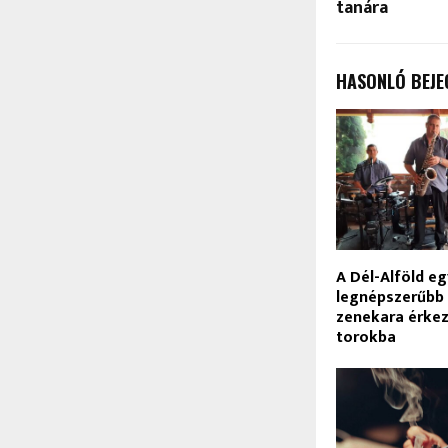
tanára
HASONLÓ BEJE
A Dél-Alföld eg
legnépszerűbb
zenekara érkez
torokba