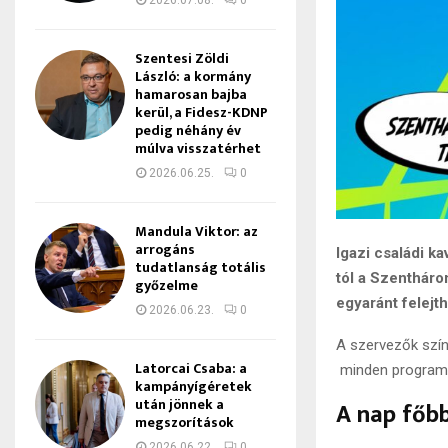
2026.07.08.
0
Szentesi Zöldi
László: a kormány
hamarosan bajba
kerül, a Fidesz-KDNP
pedig néhány év
múlva visszatérhet
2026.06.25.
0
Mandula Viktor: az
arrogáns
Igazi családi k
tudatlanság totális
tól a Szentháro
győzelme
egyaránt felej
2026.06.23.
0
A szervezők szí
Latorcai Csaba: a
minden program 
kampányígéretek
után jönnek a
A nap főbb
megszorítások
2026.06.22.
0