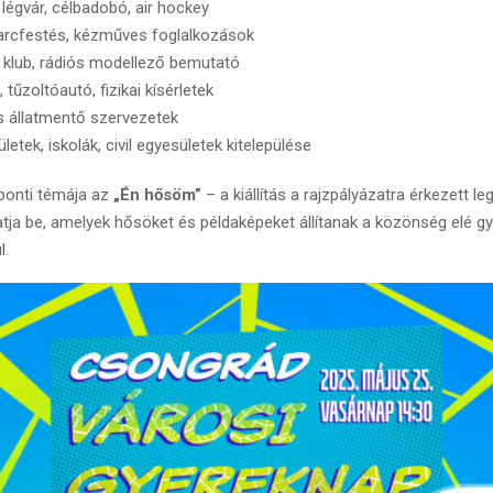
égvár, célbadobó, air hockey
 arcfestés, kézműves foglalkozások
 klub, rádiós modellező bemutató
tűzoltóautó, fizikai kísérletek
s állatmentő szervezetek
etek, iskolák, civil egyesületek kitelepülése
ponti témája az
„Én hősöm”
– a kiállítás a rajzpályázatra érkezett le
tja be, amelyek hősöket és példaképeket állítanak a közönség elé 
l.