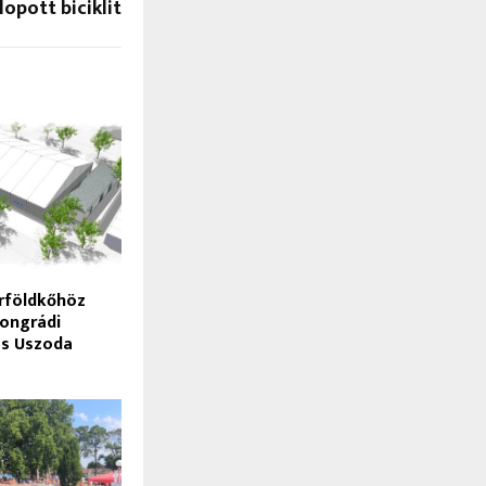
opott biciklit
rföldkőhöz
songrádi
és Uszoda