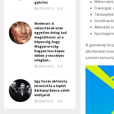
győztes
Méhecskés l
Cukorgyár,
2026.05.12.
0
Társasjáték
Rendőrautó, 
Moderari: A
Állatvédő é
választások után
egyetlen dolog tud
Sportegyesül
megváltozni: az a
képesség, hogy
A gyereknap köz
Magyarország
hogyan lesz képes
alkotásokat muta
ebben a veszélyes
szemén keresztü
világban...
2026.04.03.
0
Egy tiszás aktivista
lerántotta a leplet
Bárkányi Bence sötét
múltjáról
2026.03.27.
0