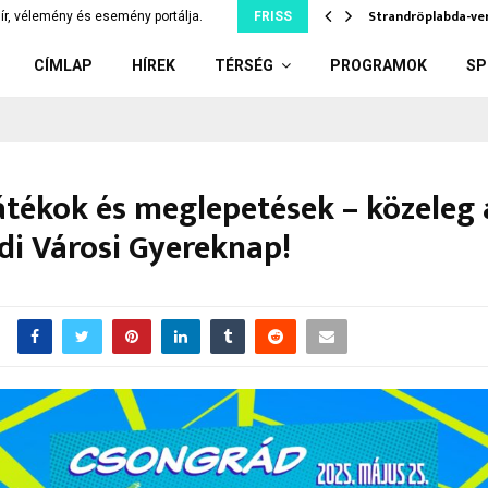
rek Baka András jelölésétől,…
Strandröplabda-ver
ír, vélemény és esemény portálja.
FRISS
CÍMLAP
HÍREK
TÉRSÉG
PROGRAMOK
SP
átékok és meglepetések – közeleg 
di Városi Gyereknap!