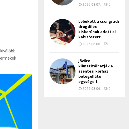
2026.08.07.
0
Lebukott a csongrádi
drogdíler:
kiskorúnak adott el
kábítószert
2026.08.06.
0
gkiválóbb
gyermekek
Jövőre
klimatizálhatják a
szentesi kórház
betegellátó
egységeit
2026.08.06.
0