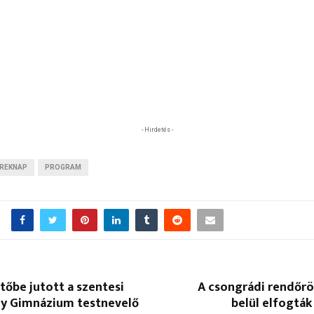
- Hirdetés -
REKNAP
PROGRAM
őbe jutott a szentesi
A csongrádi rendőrö
ly Gimnázium testnevelő
belül elfogták 