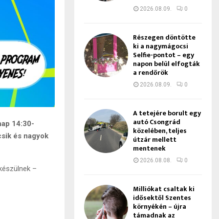
2026.08.09.
0
Részegen döntötte
ki a nagymágocsi
Selfie-pontot – egy
napon belül elfogták
a rendőrök
2026.08.09.
0
A tetejére borult egy
autó Csongrád
nap 14:30-
közelében, teljes
csik és nagyok
útzár mellett
mentenek
2026.08.08.
0
készülnek –
Milliókat csaltak ki
idősektől Szentes
környékén – újra
támadnak az