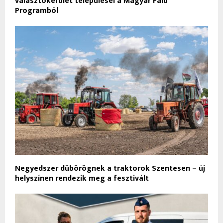
választókerület települései a Magyar Falu
Programból
Negyedszer dübörögnek a traktorok Szentesen – új
helyszínen rendezik meg a fesztivált