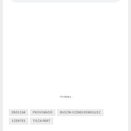
- Hirdetés -
ERŐSZAK
PROVOKÁCIÓ
RUSZIN-SZENDI ROMOLUSZ
SZENTES
TISZA PÁRT