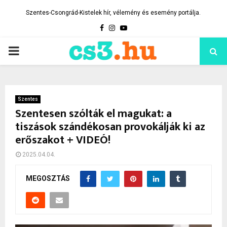
Szentes-Csongrád-Kistelek hír, vélemény és esemény portálja.
Facebook
Instagram
Youtube
PRIMARY
MENU
Szentes
Szentesen szólták el magukat: a
tiszások szándékosan provokálják ki az
erőszakot + VIDEÓ!
2025.04.04.
MEGOSZTÁS