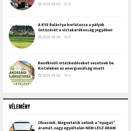
2026.08.04.
0
A KSE Balástya korlátozza a pályák
öntözését a víztakarékosság jegyében
2026.08.04.
0
Rendkívüli intézkedéseket vezetnek be
Kisteleken az energiaválság miatt
2026.08.03.
0
VÉLEMÉNY
Olvasónk: Megvetetik velünk a “nyugat”
áramát, vagy egyáltalán NEM LESZ ÁRAM