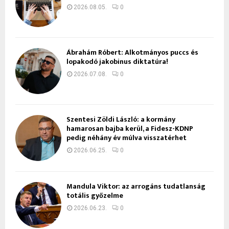
2026.08.05.
0
Ábrahám Róbert: Alkotmányos puccs és
lopakodó jakobinus diktatúra!
2026.07.08.
0
Szentesi Zöldi László: a kormány
hamarosan bajba kerül, a Fidesz-KDNP
pedig néhány év múlva visszatérhet
2026.06.25.
0
Mandula Viktor: az arrogáns tudatlanság
totális győzelme
2026.06.23.
0