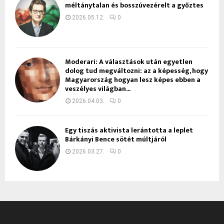
méltánytalan és bosszúvezérelt a győztes
2026.05.12.
0
Moderari: A választások után egyetlen
dolog tud megváltozni: az a képesség, hogy
Magyarország hogyan lesz képes ebben a
veszélyes világban...
2026.04.03.
0
Egy tiszás aktivista lerántotta a leplet
Bárkányi Bence sötét múltjáról
2026.03.27.
0