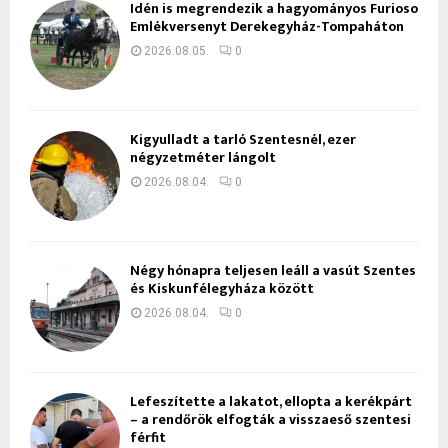
Idén is megrendezik a hagyományos Furioso
Emlékversenyt Derekegyház-Tompaháton
2026.08.05.
0
Kigyulladt a tarló Szentesnél, ezer
négyzetméter lángolt
2026.08.04.
0
Négy hónapra teljesen leáll a vasút Szentes
és Kiskunfélegyháza között
2026.08.04.
0
Lefeszítette a lakatot, ellopta a kerékpárt
– a rendőrök elfogták a visszaeső szentesi
férfit