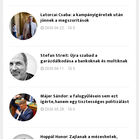
Latorcai Csaba: a kampányígéretek után
jönnek a megszorítások
2026.06.22.
0
Stefan Streit: Újra szabad a
garázdálkodása a bankoknak és multiknak
2026.06.11.
0
Májer Sándor: a falugyűlésein sem ezt
ígérte, hanem egy tisztességes politizálást
2026.05.28.
0
Hoppál Hunor: Zajlanak a mézeshetek,