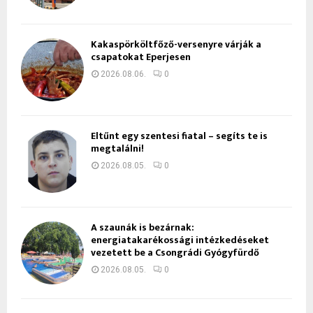
Kakaspörköltfőző-versenyre várják a
csapatokat Eperjesen
2026.08.06.
0
Eltűnt egy szentesi fiatal – segíts te is
megtalálni!
2026.08.05.
0
A szaunák is bezárnak:
energiatakarékossági intézkedéseket
vezetett be a Csongrádi Gyógyfürdő
2026.08.05.
0