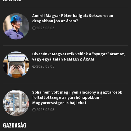
Amiről Magyar Péter hallgat: Sokszorosan
drágábban jön az áram?
2026.08.06.
Olvasónk: Megvetetik velünk a “nyugat” áramát,
vagy egyáltalán NEM LESZ ÁRAM
2026.08.05.
Soha nem volt még ilyen alacsony a gáztározók
feltöltöttsége a nyári hónapokban –
Magyarországon is baj lehet
2026.08.05.
GAZDASÁG