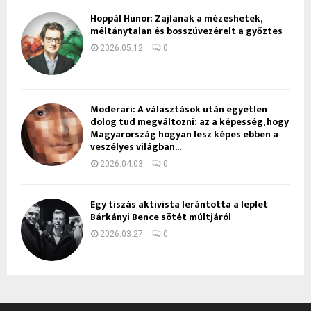
Hoppál Hunor: Zajlanak a mézeshetek,
méltánytalan és bosszúvezérelt a győztes
2026.05.12.
0
Moderari: A választások után egyetlen
dolog tud megváltozni: az a képesség, hogy
Magyarország hogyan lesz képes ebben a
veszélyes világban...
2026.04.03.
0
Egy tiszás aktivista lerántotta a leplet
Bárkányi Bence sötét múltjáról
2026.03.27.
0