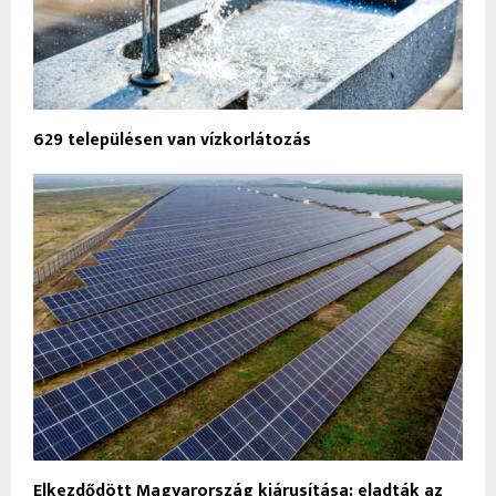
629 településen van vízkorlátozás
Elkezdődött Magyarország kiárusítása: eladták az