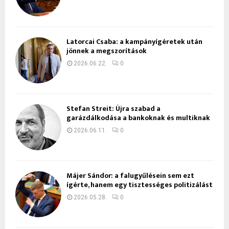
Latorcai Csaba: a kampányígéretek után
jönnek a megszorítások
2026.06.22.
0
Stefan Streit: Újra szabad a
garázdálkodása a bankoknak és multiknak
2026.06.11.
0
Májer Sándor: a falugyűlésein sem ezt
ígérte, hanem egy tisztességes politizálást
2026.05.28.
0