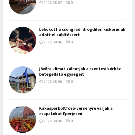
2026.08.07.
0
Lebukott a csongrádi drogdíler: kiskorúnak
adott el kábítószert
2026.08.06.
0
Jövőre klimatizálhatják a szentesi kórház
betegellátó egységeit
2026.08.06.
0
Kakaspörköltfőző-versenyre várják a
csapatokat Eperjesen
2026.08.06.
0