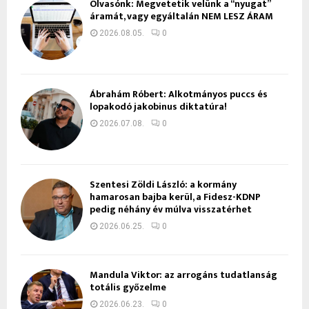
Olvasónk: Megvetetik velünk a “nyugat”
áramát, vagy egyáltalán NEM LESZ ÁRAM
2026.08.05.
0
Ábrahám Róbert: Alkotmányos puccs és
lopakodó jakobinus diktatúra!
2026.07.08.
0
Szentesi Zöldi László: a kormány
hamarosan bajba kerül, a Fidesz-KDNP
pedig néhány év múlva visszatérhet
2026.06.25.
0
Mandula Viktor: az arrogáns tudatlanság
totális győzelme
2026.06.23.
0