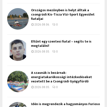
Országos mezőnyben is helyt álltak a
csongrádi Kis-Tisza Vízi-Sport Egyesület
fiataljai
2026.08.06.
0
Eltűnt egy szentesi fiatal – segíts te is
megtalálni!
2026.08.05.
0
A szaunák is bezárnak:
energiatakarékossági intézkedéseket
vezetett be a Csongrádi Gyógyfürdő
2026.08.05.
0
Idén is megrendezik a hagyományos Furioso