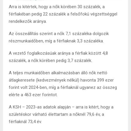
Arra is kitértek, hogy a nők körében 30 százalék, a
férfiakéban pedig 22 százalék a felsőfokú végzettséggel
rendelkezők aránya.
Az összeállítás szerint a nők 7,1 százaléka dolgozik
részmunkaidőben, míg a férfiaknak 3,3 százaléka.
A vezető foglalkozásúak aránya a férfiak között 4,8
százalék, a nők körében pedig 3,7 százalék.
A teljes munkaidőben alkalmazásban álló nők nettó
átlagkeresete (kedvezmények nélkül) havonta 399 ezer
forint volt 2024-ben, míg a férfiaknál ugyanez az összeg
elérte a 463 ezer forintot.
A KSH – 2023-as adatok alapján – arra is kitért, hogy a
születéskor várható élettartam a nőknél 79,6 év, a
férfiaknál 73,4 év.