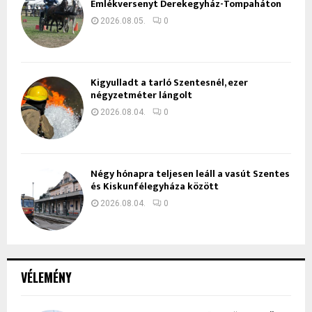
Emlékversenyt Derekegyház-Tompaháton
2026.08.05.
0
Kigyulladt a tarló Szentesnél, ezer
négyzetméter lángolt
2026.08.04.
0
Négy hónapra teljesen leáll a vasút Szentes
és Kiskunfélegyháza között
2026.08.04.
0
VÉLEMÉNY