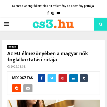
Szentes-Csongrád-Kistelek hír, vélemény és esemény portálja.
Facebook
Instagram
Youtube
PRIMARY
MENU
Belföld
Az EU élmezőnyében a magyar nők
foglalkoztatási rátája
2025.03.08.
MEGOSZTÁS