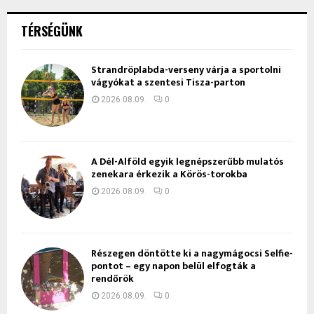
TÉRSÉGÜNK
Strandröplabda-verseny várja a sportolni
vágyókat a szentesi Tisza-parton
2026.08.09.
0
A Dél-Alföld egyik legnépszerűbb mulatós
zenekara érkezik a Körös-torokba
2026.08.09.
0
Részegen döntötte ki a nagymágocsi Selfie-
pontot – egy napon belül elfogták a
rendőrök
2026.08.09.
0