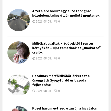
A tetejére borult egy autó Csongrád
közelében, teljes útzár mellett mentenek
2026.08.08.
0
Milliókat csaltak ki idősektől Szentes
környékén – újra támadnak az „unokázós”
csalók
2026.08.08.
0
Hatalmas mérföldkőhöz érkezett a
Csongrádi Gyógyfürdő és Uszoda
fejlesztése
2026.08.08.
0
Közel három évtized után újra hivatalos