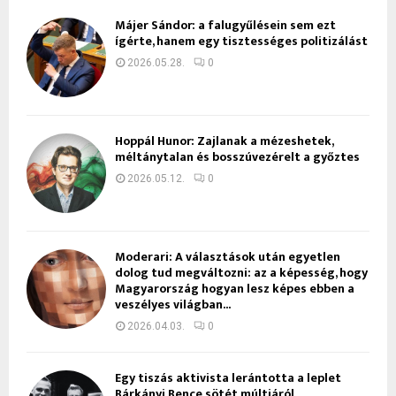
Májer Sándor: a falugyűlésein sem ezt
ígérte, hanem egy tisztességes politizálást
2026.05.28.
0
Hoppál Hunor: Zajlanak a mézeshetek,
méltánytalan és bosszúvezérelt a győztes
2026.05.12.
0
Moderari: A választások után egyetlen
dolog tud megváltozni: az a képesség, hogy
Magyarország hogyan lesz képes ebben a
veszélyes világban...
2026.04.03.
0
Egy tiszás aktivista lerántotta a leplet
Bárkányi Bence sötét múltjáról