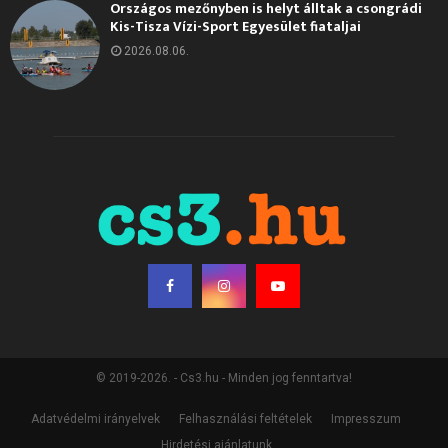
Országos mezőnyben is helyt álltak a csongrádi
Kis-Tisza Vízi-Sport Egyesület fiataljai
2026.08.06.
© 2019-2026. - Cs3.hu - Minden jog fenntartva!
Adatvédelmi irányelvek
Felhasználási feltételek
Impresszum
Hirdetési ajánlatunk