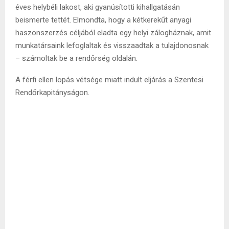
éves helybéli lakost, aki gyanúsítotti kihallgatásán
beismerte tettét. Elmondta, hogy a kétkerekűt anyagi
haszonszerzés céljából eladta egy helyi zálogháznak, amit
munkatársaink lefoglaltak és visszaadtak a tulajdonosnak
– számoltak be a rendőrség oldalán.
A férfi ellen lopás vétsége miatt indult eljárás a Szentesi
Rendőrkapitányságon.