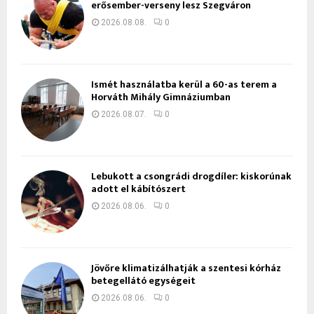
erősember-verseny lesz Szegváron
2026.08.08.
0
Ismét használatba kerül a 60-as terem a
Horváth Mihály Gimnáziumban
2026.08.07.
0
Lebukott a csongrádi drogdíler: kiskorúnak
adott el kábítószert
2026.08.06.
0
Jövőre klimatizálhatják a szentesi kórház
betegellátó egységeit
2026.08.06.
0