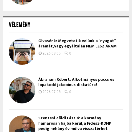
VÉLEMÉNY
Olvasónk: Megvetetik velünk a “nyugat”
áramát, vagy egyáltalán NEM LESZ ÁRAM
2026.08.05.
0
Ábrahám Róbert: Alkotmányos puccs és
lopakodó jakobinus diktatúra!
2026.07.08.
0
Szentesi Zöldi László: a kormány
hamarosan bajba kerül, a Fidesz-KDNP
pedig néhány év múlva visszatérhet