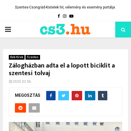
Szentes-Csongrád-Kistelek hír, vélemény és esemény portálja.
Facebook
Instagram
Youtube
PRIMARY
MENU
Kék Hírek
Szentes
Zálogházban adta el a lopott biciklit a
szentesi tolvaj
2025.02.06.
MEGOSZTÁS