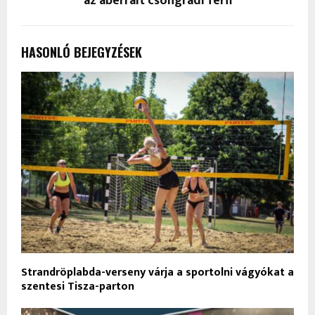
az aberrált csongrádi férfi
HASONLÓ BEJEGYZÉSEK
Strandröplabda-verseny várja a sportolni vágyókat a
szentesi Tisza-parton