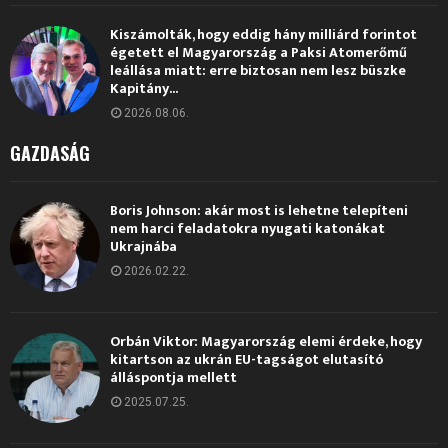
Kiszámolták, hogy eddig hány milliárd forintot
égetett el Magyarország a Paksi Atomerőmű
leállása miatt: erre biztosan nem lesz büszke
Kapitány...
2026.08.06.
GAZDASÁG
Boris Johnson: akár most is lehetne telepíteni
nem harci feladatokra nyugati katonákat
Ukrajnába
2026.02.22.
Orbán Viktor: Magyarország elemi érdeke, hogy
kitartson az ukrán EU-tagságot elutasító
álláspontja mellett
2025.07.25.