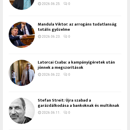
2026.06.25.
0
Mandula Viktor: az arrogáns tudatlanság
totális győzelme
2026.06.23.
0
Latorcai Csaba: a kampányígéretek után
jönnek a megszorítások
2026.06.22.
0
Stefan Streit: Újra szabad a
garázdálkodása a bankoknak és multiknak
2026.06.11.
0