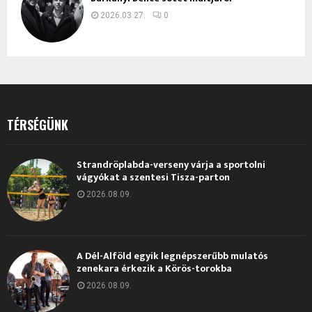
2026.03.27.
0
TÉRSÉGÜNK
Strandröplabda-verseny várja a sportolni
vágyókat a szentesi Tisza-parton
2026.08.09.
A Dél-Alföld egyik legnépszerűbb mulatós
zenekara érkezik a Körös-torokba
2026.08.09.