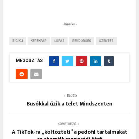
- Hirdetés -
BICIKLI
KERÉKPÁR
LOPÁS
RENDŐRSÉG
SZENTES
MEGOSZTÁS
ELŐZŐ
Busókkal űzik a telet Mindszenten
KÖVETKEZŐ
A TikTok-ra „költözteti” a pedofil tartalmakat