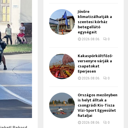
Jövőre
klimatizálhatják a
szentesi kórház
betegellátó
egységeit
2026.08.06.
0
Kakaspörköltfőző-
versenyre várják a
csapatokat
Eperjesen
2026.08.06.
0
Országos mezőnyben
is helyt álltak a
csongrádi Kis-Tisza
Vízi-Sport Egyesület
fiataljai
2026.08.06.
0
ieket! Rekord