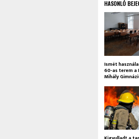
HASONLÓ BEJE
Ismét használa
60-as terem a
Mihály Gimnáz
Kigyulladt a ta