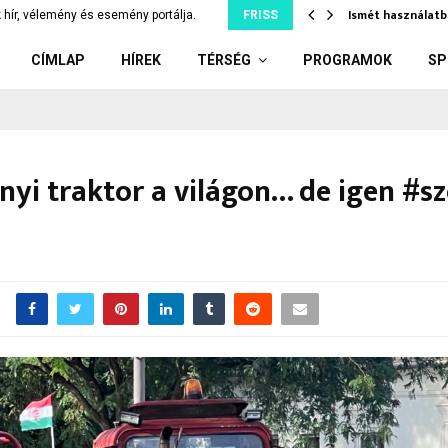
tjuk szó nélkül, ami…
Ismét használatb
 hír, vélemény és esemény portálja.
FRISS
CÍMLAP
HÍREK
TÉRSÉG
PROGRAMOK
SP
nyi traktor a világon… de igen #s