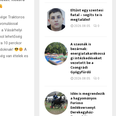
Eltűnt egy szentesi
fiatal – segíts te is
rsége Traktoros
megtalálni!
lvonulással
2026.08.05.
0
 a Vásárhelyi
hol lehetőség
ra 10 perckor
A szaunák is
bezárnak:
ádoknak!
A
energiatakarékossá
ség van ételek es
gi intézkedéseket
vezetett be a
Csongrádi
Gyógyfürdő
2026.08.05.
0
Idén is megrendezik
a hagyományos
Furioso
Emlékversenyt
Derekegyház-