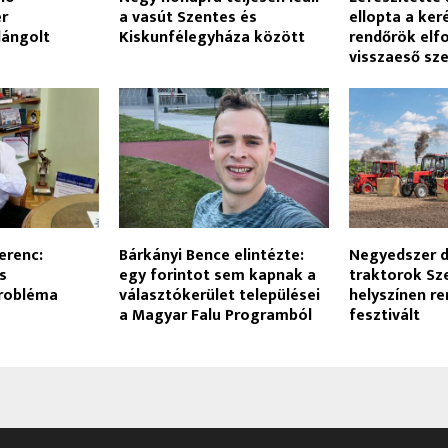
er
a vasút Szentes és
ellopta a ker
lángolt
Kiskunfélegyháza között
rendőrök elf
visszaeső sze
erenc:
Bárkányi Bence elintézte:
Negyedszer 
s
egy forintot sem kapnak a
traktorok Sz
probléma
választókerület települései
helyszínen r
a Magyar Falu Programból
fesztivált