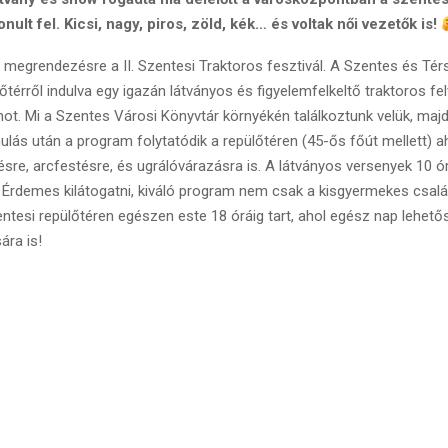
nult fel. Kicsi, nagy, piros, zöld, kék… és voltak női vezetők is!
l megrendezésre a II. Szentesi Traktoros fesztivál. A Szentes és Té
őtérről indulva egy igazán látványos és figyelemfelkeltő traktoros fe
ot. Mi a Szentes Városi Könyvtár környékén találkoztunk velük, majd
ulás után a program folytatódik a repülőtéren (45-ős főút mellett) a
ésre, arcfestésre, és ugrálóvárazásra is. A látványos versenyek 10 ó
 Érdemes kilátogatni, kiváló program nem csak a kisgyermekes csal
ntesi repülőtéren egészen este 18 óráig tart, ahol egész nap lehető
sára is!