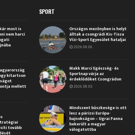
SPORT
kár most is
Országos mezőnyben is helyt
eni nem harci
álltak a csongrádi Kis-Tisza
ugati
Vízi-Sport Egyesület fiataljai
jnába
2026.08.06.
Makk Marci Egészség- és
Magyarország
Sportnap várja az
ogy kitartson
érdeklődőket Csongrádon
gságot
pontja mellett
2026.08.03.
Mindszent büszkesége is ott
lesz a párizsi Európa-
és
bajnokságon – Ugrai Panna
tratégiai
bekerült a magyar
síti tovább
válogatottba
dését