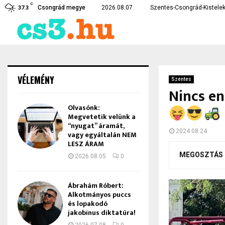
C
te…
Czirbus Gábor: Nem hagyha
Csongrád megye
2026.08.07.
Szentes-Csongrád-Kistelek
37.3
VÉLEMÉNY
Szentes
Nincs en
Olvasónk:
Megvetetik velünk a
“nyugat” áramát,
2024.08.24.
vagy egyáltalán NEM
LESZ ÁRAM
MEGOSZTÁS
2026.08.05.
0
Ábrahám Róbert:
Alkotmányos puccs
és lopakodó
jakobinus diktatúra!