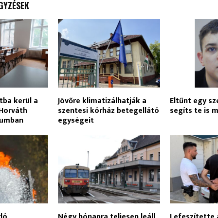
GYZÉSEK
tba kerül a
Jövőre klimatizálhatják a
Eltűnt egy sze
 Horváth
szentesi kórház betegellátó
segíts te is m
iumban
egységeit
rló
Négy hónapra teljesen leáll
Lefeszítette 