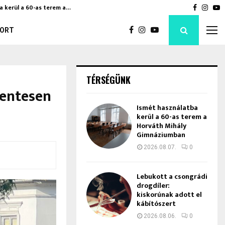
a kerül a 60-as terem a…
Bod Péte
Faceboo
Inst
Y
ORT
TÉRSÉGÜNK
zentesen
Ismét használatba
kerül a 60-as terem a
Horváth Mihály
Gimnáziumban
2026.08.07.
0
Lebukott a csongrádi
drogdíler:
kiskorúnak adott el
kábítószert
2026.08.06.
0