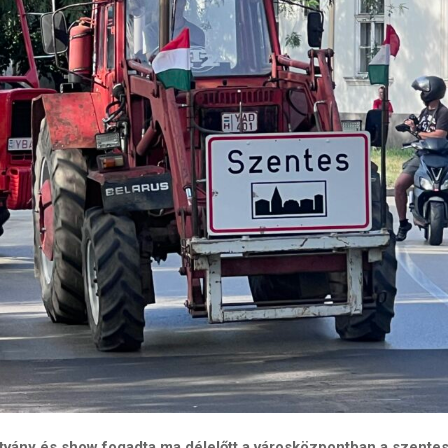
átvány és show fogadta ma délelőtt a városközpontban a szentes