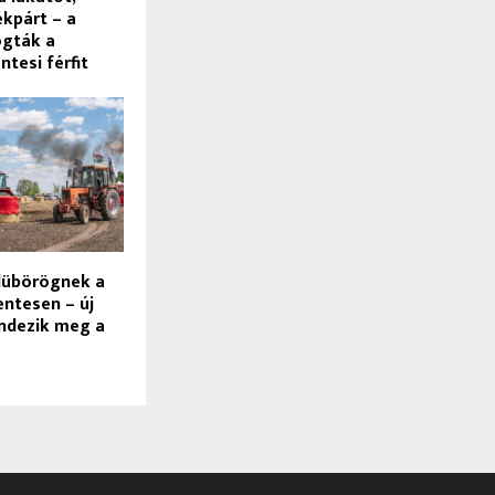
ékpárt – a
ogták a
ntesi férfit
dübörögnek a
entesen – új
endezik meg a