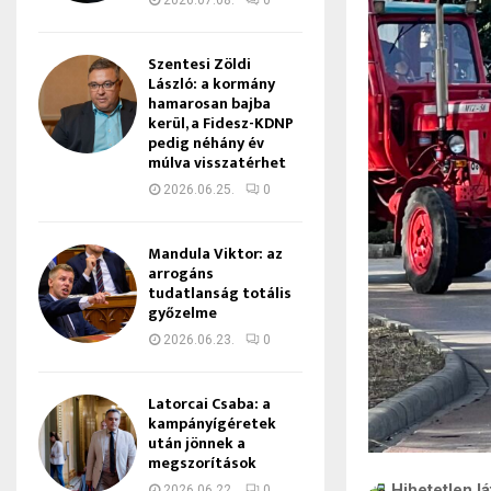
2026.07.08.
0
Szentesi Zöldi
László: a kormány
hamarosan bajba
kerül, a Fidesz-KDNP
pedig néhány év
múlva visszatérhet
2026.06.25.
0
Mandula Viktor: az
arrogáns
tudatlanság totális
győzelme
2026.06.23.
0
Latorcai Csaba: a
kampányígéretek
után jönnek a
megszorítások
Hihetetlen l
2026.06.22.
0