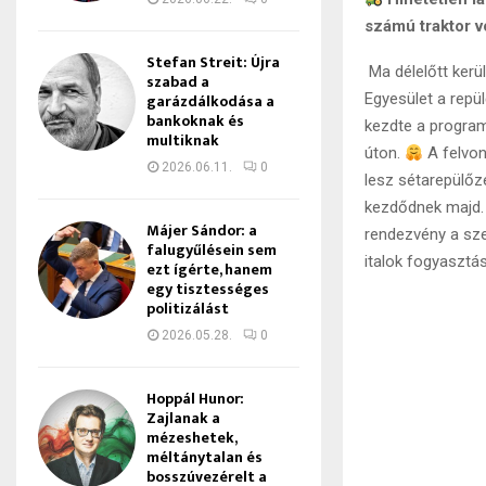
számú traktor vo
Stefan Streit: Újra
Ma délelőtt kerü
szabad a
garázdálkodása a
Egyesület a repül
bankoknak és
kezdte a program
multiknak
úton.
A felvon
2026.06.11.
0
lesz sétarepülőz
kezdődnek majd.
Májer Sándor: a
rendezvény a sze
falugyűlésein sem
italok fogyasztá
ezt ígérte, hanem
egy tisztességes
politizálást
2026.05.28.
0
Hoppál Hunor:
Zajlanak a
mézeshetek,
méltánytalan és
bosszúvezérelt a