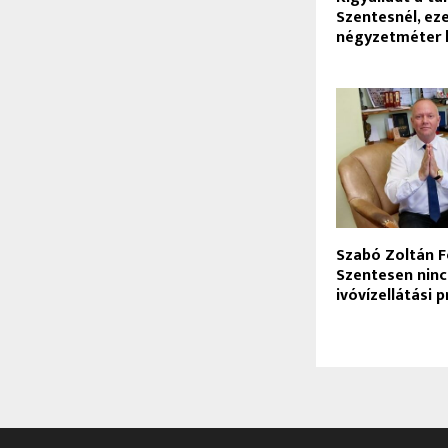
Szentesnél, ez
négyzetméter 
Szabó Zoltán F
Szentesen ninc
ivóvízellátási 