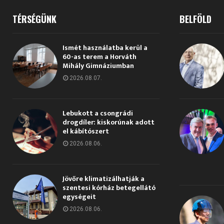
TÉRSÉGÜNK
BELFÖLD
Ismét használatba kerül a
60-as terem a Horváth
Mihály Gimnáziumban
2026.08.07.
Lebukott a csongrádi
drogdíler: kiskorúnak adott
el kábítószert
2026.08.06.
Jövőre klimatizálhatják a
szentesi kórház betegellátó
egységeit
2026.08.06.