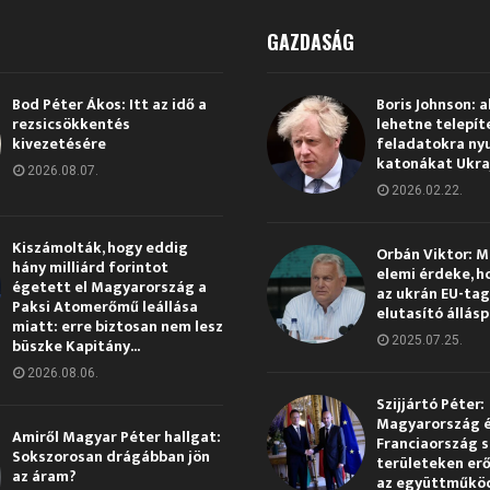
GAZDASÁG
Bod Péter Ákos: Itt az idő a
Boris Johnson: a
rezsicsökkentés
lehetne telepít
kivezetésére
feladatokra ny
katonákat Ukra
2026.08.07.
2026.02.22.
Kiszámolták, hogy eddig
Orbán Viktor: 
hány milliárd forintot
elemi érdeke, h
égetett el Magyarország a
az ukrán EU-ta
Paksi Atomerőmű leállása
elutasító állás
miatt: erre biztosan nem lesz
2025.07.25.
büszke Kapitány...
2026.08.06.
Szijjártó Péter:
Magyarország 
Amiről Magyar Péter hallgat:
Franciaország s
Sokszorosan drágábban jön
területeken erő
az áram?
az együttműkö