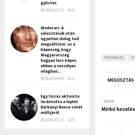
győztes
2026.05.12.
0
Moderari: A
választások után
egyetlen dolog tud
megváltozni: az a
képesség, hogy
Magyarország
FELVONULÁS
S
hogyan lesz képes
ebben a veszélyes
világban...
2026.04.03.
0
MEGOSZTÁS
Egy tiszás aktivista
lerántotta a leplet
ELŐZŐ
Bárkányi Bence sötét
Mirkó kezelé
múltjáról
2026.03.27.
0