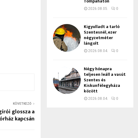
Tompaháton
2026.08.05.
0
Kigyulladt a tarló
Szentesnél, ezer
négyzetméter
lángolt
2026.08.04.
0
Négy hónapra
teljesen leáll a vasút
Szentes és
Kiskunfélegyháza
között
2026.08.04.
0
KÖVETKEZŐ
gírói glossza a
kórház kapcsán