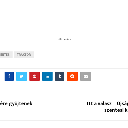
- Hirdetés -
ZENTES
TRAKTOR
sére gyűjtenek
Itt a válasz – Újsá
szentesi 