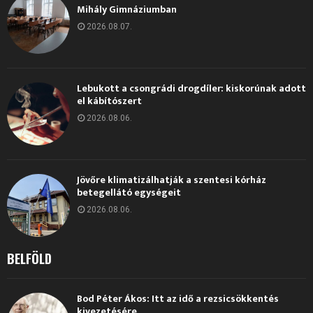
Mihály Gimnáziumban
2026.08.07.
Lebukott a csongrádi drogdíler: kiskorúnak adott
el kábítószert
2026.08.06.
Jövőre klimatizálhatják a szentesi kórház
betegellátó egységeit
2026.08.06.
BELFÖLD
Bod Péter Ákos: Itt az idő a rezsicsökkentés
kivezetésére