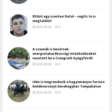
Eltűnt egy szentesi fiatal – segíts te is
megtalálni!
2026.08.05.
0
A szaunák is bezárnak:
energiatakarékossági intézkedéseket
vezetett be a Csongrádi Gyógyfürdő
2026.08.05.
0
Idén is megrendezik a hagyományos Furioso
Emlékversenyt Derekegyház-Tompaháton
2026.08.05.
0