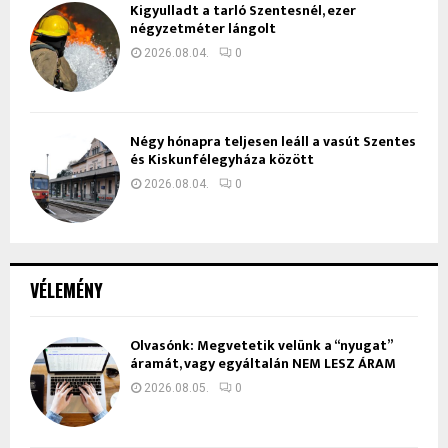
Kigyulladt a tarló Szentesnél, ezer
négyzetméter lángolt
2026.08.04.
0
Négy hónapra teljesen leáll a vasút Szentes
és Kiskunfélegyháza között
2026.08.04.
0
VÉLEMÉNY
Olvasónk: Megvetetik velünk a “nyugat”
áramát, vagy egyáltalán NEM LESZ ÁRAM
2026.08.05.
0