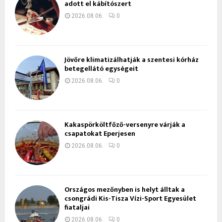
adott el kábítószert
2026.08.06.
0
Jövőre klimatizálhatják a szentesi kórház
betegellátó egységeit
2026.08.06.
0
Kakaspörköltfőző-versenyre várják a
csapatokat Eperjesen
2026.08.06.
0
Országos mezőnyben is helyt álltak a
csongrádi Kis-Tisza Vízi-Sport Egyesület
fiataljai
2026.08.06.
0