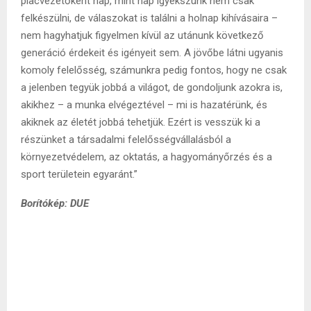
piacvezetőként nap, mint nap igyekszünk nem csak
felkészülni, de válaszokat is találni a holnap kihívásaira –
nem hagyhatjuk figyelmen kívül az utánunk következő
generáció érdekeit és igényeit sem. A jövőbe látni ugyanis
komoly felelősség, számunkra pedig fontos, hogy ne csak
a jelenben tegyük jobbá a világot, de gondoljunk azokra is,
akikhez – a munka elvégeztével – mi is hazatérünk, és
akiknek az életét jobbá tehetjük. Ezért is vesszük ki a
részünket a társadalmi felelősségvállalásból a
környezetvédelem, az oktatás, a hagyományőrzés és a
sport területein egyaránt.”
Borítókép: DUE