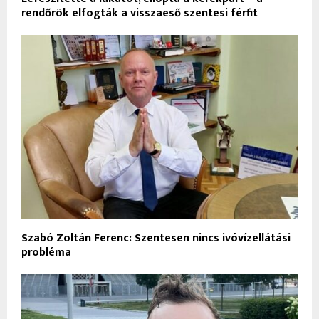
rendőrök elfogták a visszaeső szentesi férfit
Szabó Zoltán Ferenc: Szentesen nincs ivóvízellátási
probléma