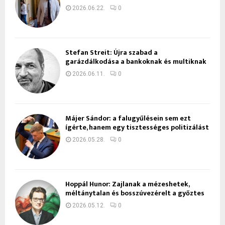
2026.06.22.
0
Stefan Streit: Újra szabad a
garázdálkodása a bankoknak és multiknak
2026.06.11.
0
Májer Sándor: a falugyűlésein sem ezt
ígérte, hanem egy tisztességes politizálást
2026.05.28.
0
Hoppál Hunor: Zajlanak a mézeshetek,
méltánytalan és bosszúvezérelt a győztes
2026.05.12.
0