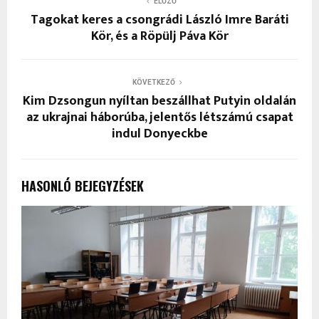
ELŐZŐ
Tagokat keres a csongrádi László Imre Baráti
Kör, és a Röpülj Páva Kör
KÖVETKEZŐ
Kim Dzsongun nyíltan beszállhat Putyin oldalán
az ukrajnai háborúba, jelentős létszámú csapat
indul Donyeckbe
HASONLÓ BEJEGYZÉSEK