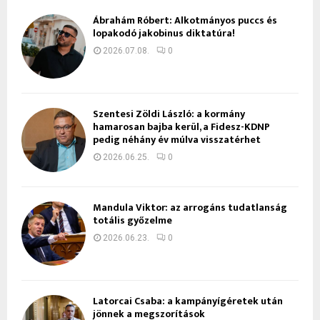
Ábrahám Róbert: Alkotmányos puccs és
lopakodó jakobinus diktatúra!
2026.07.08.
0
Szentesi Zöldi László: a kormány
hamarosan bajba kerül, a Fidesz-KDNP
pedig néhány év múlva visszatérhet
2026.06.25.
0
Mandula Viktor: az arrogáns tudatlanság
totális győzelme
2026.06.23.
0
Latorcai Csaba: a kampányígéretek után
jönnek a megszorítások