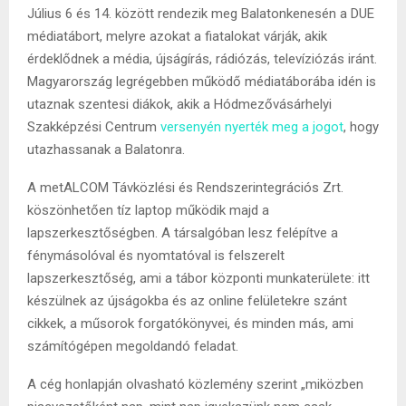
Július 6 és 14. között rendezik meg Balatonkenesén a DUE
médiatábort, melyre azokat a fiatalokat várják, akik
érdeklődnek a média, újságírás, rádiózás, televíziózás iránt.
Magyarország legrégebben működő médiatáborába idén is
utaznak szentesi diákok, akik a Hódmezővásárhelyi
Szakképzési Centrum
versenyén nyerték meg a jogot
, hogy
utazhassanak a Balatonra.
A metALCOM Távközlési és Rendszerintegrációs Zrt.
köszönhetően tíz laptop működik majd a
lapszerkesztőségben. A társalgóban lesz felépítve a
fénymásolóval és nyomtatóval is felszerelt
lapszerkesztőség, ami a tábor központi munkaterülete: itt
készülnek az újságokba és az online felületekre szánt
cikkek, a műsorok forgatókönyvei, és minden más, ami
számítógépen megoldandó feladat.
A cég honlapján olvasható közlemény szerint „miközben