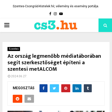
Szentes-Csongrád-Kistelek hír, vélemény és esemény portálja.
Facebook
Instagram
Youtube
PRIMARY
MENU
Szentes
Az ország legmenőbb médiatáborában
segít szerkesztőséget építeni a
szentesi metALCOM
2024.06.27.
MEGOSZTÁS