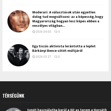
Moderari: A választások után egyetlen
dolog tud megváltozni: az a képesség, hogy
Magyarország hogyan lesz képes ebben a
veszélyes világban...
2026.04.03.
0
Egy tiszás aktivista lerántotta a leplet
Bárkányi Bence sötét múltjáról
2026.03.27.
0
TÉRSÉGÜNK
Ismét használatba kerül a 60-as terem a Horváth