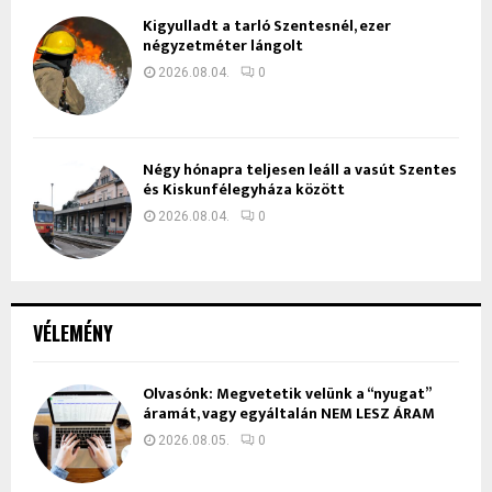
Kigyulladt a tarló Szentesnél, ezer
négyzetméter lángolt
2026.08.04.
0
Négy hónapra teljesen leáll a vasút Szentes
és Kiskunfélegyháza között
2026.08.04.
0
VÉLEMÉNY
Olvasónk: Megvetetik velünk a “nyugat”
áramát, vagy egyáltalán NEM LESZ ÁRAM
2026.08.05.
0