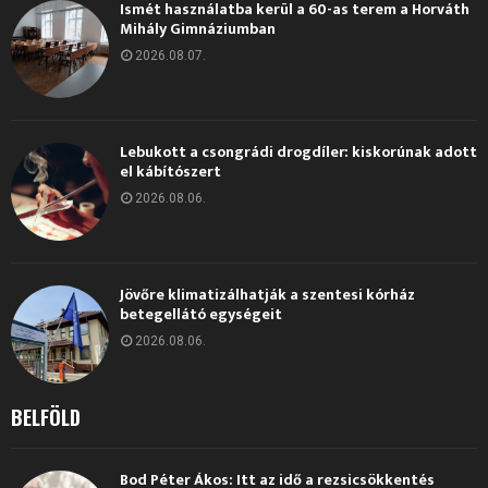
Ismét használatba kerül a 60-as terem a Horváth
Mihály Gimnáziumban
2026.08.07.
Lebukott a csongrádi drogdíler: kiskorúnak adott
el kábítószert
2026.08.06.
Jövőre klimatizálhatják a szentesi kórház
betegellátó egységeit
2026.08.06.
BELFÖLD
Bod Péter Ákos: Itt az idő a rezsicsökkentés