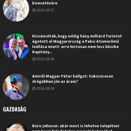
kivezetésére
2026.08.07.
Kiszámolták, hogy eddig hány milliárd forintot
égetett el Magyarország a Paksi Atomerőmű
leállása miatt: erre biztosan nem lesz büszke
Kapitány...
2026.08.06.
Amiről Magyar Péter hallgat: Sokszorosan
drágábban jön az áram?
2026.08.06.
GAZDASÁG
Boris Johnson: akár most is lehetne telepíteni