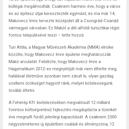
kollégái megálmodták. Csaknem harminc éve, hogy a város
és az építész útjai keresztezték egymást, és ma már 14,
Makovecz Imre tervezte középület áll a Csongrád-Csanád
vármegyei városban. Ez Makót a dél-alföldi turisztikai régió
fontos településévé teszi – tette hozzá.
Turi Attila, a Magyar Művészeti Akadémia (MMA) elnöke
közölte, hogy Makovecz Imre épületei meghatározzák
Makó arculatát. Felidézte, hogy Makovecz Imre a
Hagymatikum 2012-es megnyitóját már nem élhette meg,
halálával életműve azonban nem zárult le, olyan gazdag
szellemi örökséget hagyott ránk, melyet kötelességünk
tovább éltetni.
A Fehérép Kft. kivitelezésében megvalósult 12 milliárd
forintos költségvetésű fejlesztés megduplázta a tizenkét
éve megnyílt fürdő jelenlegi kapacitását. A csaknem 2500
négyzetméteres új épületben családi és élményzóna, 12