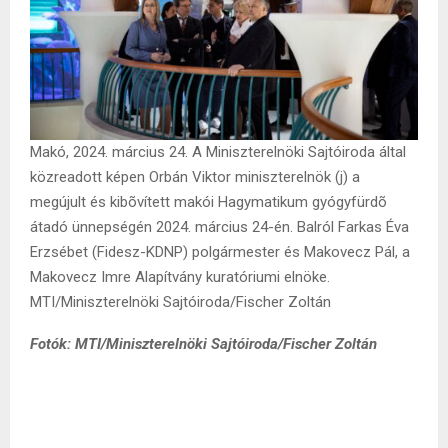
Makó, 2024. március 24. A Miniszterelnöki Sajtóiroda által
közreadott képen Orbán Viktor miniszterelnök (j) a
megújult és kibõvített makói Hagymatikum gyógyfürdõ
átadó ünnepségén 2024. március 24-én. Balról Farkas Éva
Erzsébet (Fidesz-KDNP) polgármester és Makovecz Pál, a
Makovecz Imre Alapítvány kuratóriumi elnöke.
MTI/Miniszterelnöki Sajtóiroda/Fischer Zoltán
Fotók: MTI/Miniszterelnöki Sajtóiroda/Fischer Zoltán