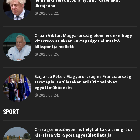
nem harci feladatokra nyugati katonákat
Ukrajnába
2026.02.22.
Orbán Viktor: Magyarország elemi érdeke, hogy
kitartson az ukrán EU-tagságot elutasító
álláspontja mellett
2025.07.25.
Szijjártó Péter: Magyarország és Franciaország
stratégiai területeken erősíti tovább az
együttműködését
2025.07.24.
SPORT
Országos mezőnyben is helyt álltak a csongrádi
Kis-Tisza Vízi-Sport Egyesület fiataljai