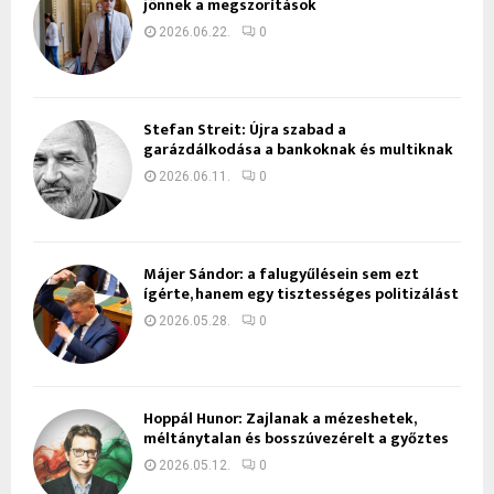
jönnek a megszorítások
2026.06.22.
0
Stefan Streit: Újra szabad a
garázdálkodása a bankoknak és multiknak
2026.06.11.
0
Májer Sándor: a falugyűlésein sem ezt
ígérte, hanem egy tisztességes politizálást
2026.05.28.
0
Hoppál Hunor: Zajlanak a mézeshetek,
méltánytalan és bosszúvezérelt a győztes
2026.05.12.
0