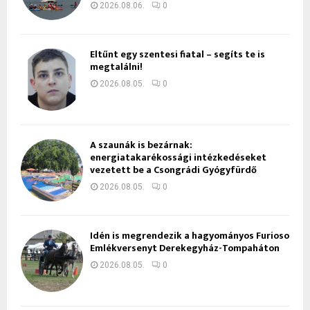
2026.08.06.
0
Eltűnt egy szentesi fiatal – segíts te is
megtalálni!
2026.08.05.
0
A szaunák is bezárnak:
energiatakarékossági intézkedéseket
vezetett be a Csongrádi Gyógyfürdő
2026.08.05.
0
Idén is megrendezik a hagyományos Furioso
Emlékversenyt Derekegyház-Tompaháton
2026.08.05.
0