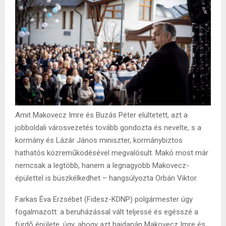
Amit Makovecz Imre és Buzás Péter elültetett, azt a
jobboldali városvezetés tovább gondozta és nevelte, s a
kormány és Lázár János miniszter, kormánybiztos
hathatós közreműködésével megvalósult. Makó most már
nemcsak a legtöbb, hanem a legnagyobb Makovecz-
épülettel is büszkélkedhet – hangsúlyozta Orbán Viktor.
Farkas Éva Erzsébet (Fidesz-KDNP) polgármester úgy
fogalmazott: a beruházással vált teljessé és egésszé a
fürdő épülete, úgy, ahogy azt hajdanán Makovecz Imre és