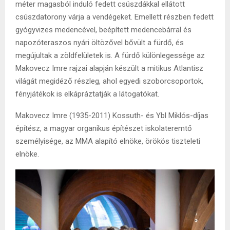
méter magasból induló fedett csúszdákkal ellátott
csúszdatorony várja a vendégeket. Emellett részben fedett
gyógyvizes medencével, beépített medencebárral és
napozóteraszos nyári öltözővel bővült a fürdő, és
megújultak a zöldfelületek is. A fürdő különlegessége az
Makovecz Imre rajzai alapján készült a mitikus Atlantisz
világát megidéző részleg, ahol egyedi szoborcsoportok,
fényjátékok is elkápráztatják a látogatókat.
Makovecz Imre (1935-2011) Kossuth- és Ybl Miklós-díjas
építész, a magyar organikus építészet iskolateremtő
személyisége, az MMA alapító elnöke, örökös tiszteleti
elnöke.