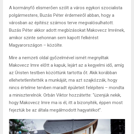
A kormányfő elismerően szólt a város egykori szocialista
polgármestere, Buzás Péter érdemeiről abban, hogy a
városban az építész számos terve megvalósulhatott.
Buzás Péter akkor adott megbízásokat Makovecz Imrének,
amikor szinte sehonnan sem kapott felkérést
Magyarországon – közölte.
Mire a nemzeti oldal győzelmével ismét megnyíltak
Makovecz Imre előtt a kapuk, lejárt az a kegyelmi idő, amíg
az Úristen testben közöttünk tartotta őt. Akik korábban
ellehetetlenítették a munkáját, ma azt szajkózzák, hogy
nincs értelme tervben maradt épületeit felépíteni – mondta
a miniszterelnök. Orbán Viktor hozzátette: “üzenjük nekik,
hogy Makovecz Imre ma is él, itt a bizonyíték, éppen most
fejeztük be az általa megálmodott hagyatékot”.