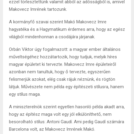
ezzel törlesztettünk valamit abból az adósságból is, amivel
Makovecz Imrének tartozunk.
A kormányfő szavai szerint Makó Makovecz Imre
hagyatéka és a Hagymatikum érdemes arra, hogy az egész
világból mindenhonnan a csodájára járjanak.
Orbán Viktor úgy fogalmazott: a magyar ember általános
műveltségéhez hozzátartozik, hogy tudjuk, melyik híres
magyar épületet ki tervezte. Makovecz Imre épületeiről
azonban nem tanultuk, hogy ő tervezte, egyszerűen
felismerjük azokat, elég csak rájuk néznünk, és rögtön
látjuk. Művészete nem példa egy építészeti stílusra, hanem
egy stílus maga.
A miniszterelnök szerint egyetlen hasonló példa akadt arra,
hogy az építész maga volt egy jól elkülöníthető, nem
besorolható stílus: Antoni Gaudí. Ami pedig Gaudí számára
Barcelona volt, az Makovecz Imrének Makó.