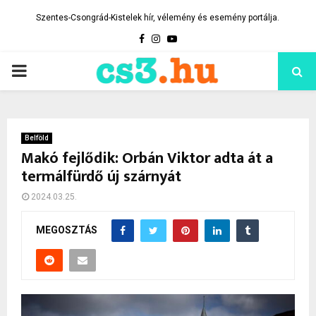
Szentes-Csongrád-Kistelek hír, vélemény és esemény portálja.
Facebook
Instagram
Youtube
PRIMARY
MENU
Belföld
Makó fejlődik: Orbán Viktor adta át a
termálfürdő új szárnyát
2024.03.25.
MEGOSZTÁS