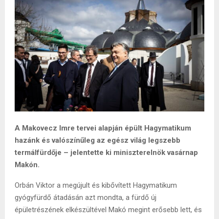
A Makovecz Imre tervei alapján épült Hagymatikum
hazánk és valószínűleg az egész világ legszebb
termálfürdője – jelentette ki miniszterelnök vasárnap
Makón.
Orbán Viktor a megújult és kibővített Hagymatikum
gyógyfürdő átadásán azt mondta, a fürdő új
épületrészének elkészültével Makó megint erősebb lett, és