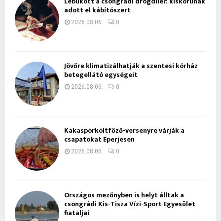
Lebukott a csongrádi drogdíler: kiskorúnak
adott el kábítószert
2026.08.06.
0
Jövőre klimatizálhatják a szentesi kórház
betegellátó egységeit
2026.08.06.
0
Kakaspörköltfőző-versenyre várják a
csapatokat Eperjesen
2026.08.06.
0
Országos mezőnyben is helyt álltak a
csongrádi Kis-Tisza Vízi-Sport Egyesület
fiataljai