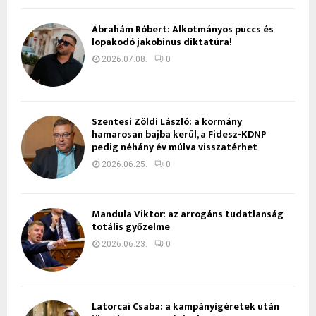
Ábrahám Róbert: Alkotmányos puccs és
lopakodó jakobinus diktatúra!
2026.07.08.
0
Szentesi Zöldi László: a kormány
hamarosan bajba kerül, a Fidesz-KDNP
pedig néhány év múlva visszatérhet
2026.06.25.
0
Mandula Viktor: az arrogáns tudatlanság
totális győzelme
2026.06.23.
0
Latorcai Csaba: a kampányígéretek után