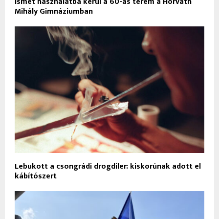
Ismét használatba kerül a 60-as terem a Horváth
Mihály Gimnáziumban
Lebukott a csongrádi drogdíler: kiskorúnak adott el
kábítószert