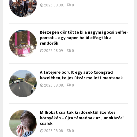
2026.08.09.
0
Részegen döntötte ki a nagymágocsi Selfie-
pontot – egy napon belül elfogták a
rendőrök
2026.08.09.
0
A tetejére borult egy autó Csongrád
közelében, teljes útzár mellett mentenek
2026.08.08.
0
Milliókat csaltak ki idősektől Szentes
környékén – újra támadnak az „unokázós”
csalók
2026.08.08.
0