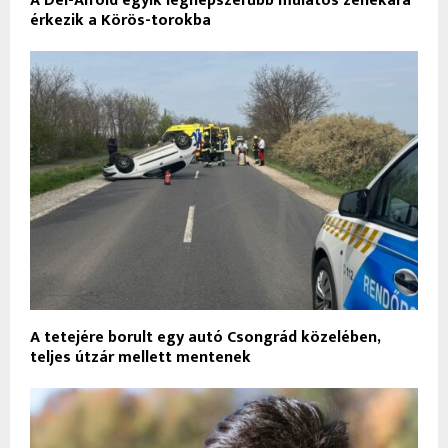
A Dél-Alföld egyik legnépszerűbb mulatós zenekara
érkezik a Körös-torokba
A tetejére borult egy autó Csongrád közelében,
teljes útzár mellett mentenek