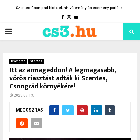
Szentes-Csongrád-Kistelek hír, vélemény és esemény portálja.
Facebook
Instagram
Youtube
PRIMARY
MENU
Csongrád
Szentes
Itt az armageddon! A legmagasabb,
vörös riasztást adták ki Szentes,
Csongrád környékére!
2023.07.13.
MEGOSZTÁS