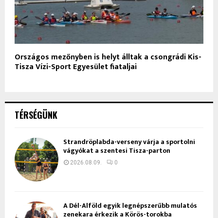
Országos mezőnyben is helyt álltak a csongrádi Kis-
Tisza Vízi-Sport Egyesület fiataljai
TÉRSÉGÜNK
Strandröplabda-verseny várja a sportolni
vágyókat a szentesi Tisza-parton
2026.08.09.
0
A Dél-Alföld egyik legnépszerűbb mulatós
zenekara érkezik a Körös-torokba