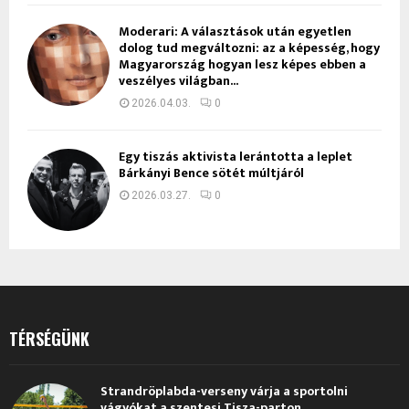
Moderari: A választások után egyetlen
dolog tud megváltozni: az a képesség, hogy
Magyarország hogyan lesz képes ebben a
veszélyes világban...
2026.04.03.
0
Egy tiszás aktivista lerántotta a leplet
Bárkányi Bence sötét múltjáról
2026.03.27.
0
TÉRSÉGÜNK
Strandröplabda-verseny várja a sportolni
vágyókat a szentesi Tisza-parton