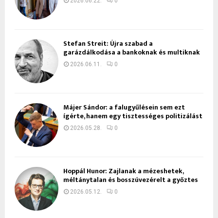
2026.06.22.
0
Stefan Streit: Újra szabad a
garázdálkodása a bankoknak és multiknak
2026.06.11.
0
Májer Sándor: a falugyűlésein sem ezt
ígérte, hanem egy tisztességes politizálást
2026.05.28.
0
Hoppál Hunor: Zajlanak a mézeshetek,
méltánytalan és bosszúvezérelt a győztes
2026.05.12.
0