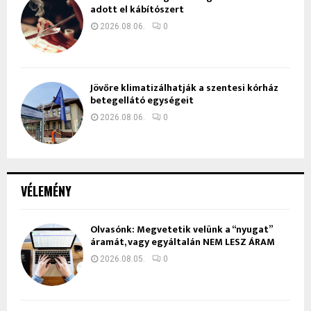
adott el kábítószert
2026.08.06.
0
Jövőre klimatizálhatják a szentesi kórház
betegellátó egységeit
2026.08.06.
0
VÉLEMÉNY
Olvasónk: Megvetetik velünk a “nyugat”
áramát, vagy egyáltalán NEM LESZ ÁRAM
2026.08.05.
0