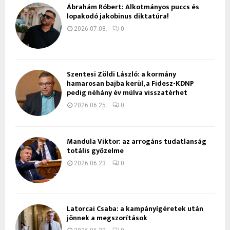
Ábrahám Róbert: Alkotmányos puccs és
lopakodó jakobinus diktatúra!
2026.07.08.
0
Szentesi Zöldi László: a kormány
hamarosan bajba kerül, a Fidesz-KDNP
pedig néhány év múlva visszatérhet
2026.06.25.
0
Mandula Viktor: az arrogáns tudatlanság
totális győzelme
2026.06.23.
0
Latorcai Csaba: a kampányígéretek után
jönnek a megszorítások