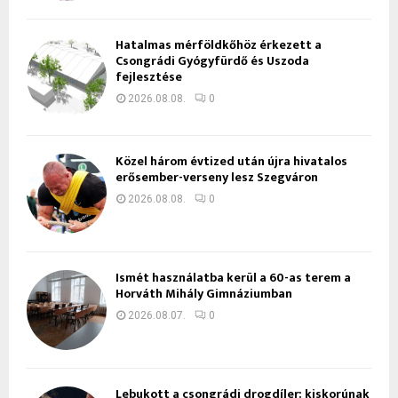
Hatalmas mérföldkőhöz érkezett a
Csongrádi Gyógyfürdő és Uszoda
fejlesztése
2026.08.08.
0
Közel három évtized után újra hivatalos
erősember-verseny lesz Szegváron
2026.08.08.
0
Ismét használatba kerül a 60-as terem a
Horváth Mihály Gimnáziumban
2026.08.07.
0
Lebukott a csongrádi drogdíler: kiskorúnak