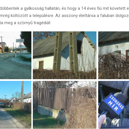
öbbentek a gyilkosság hallatán, és hogy a 14 éves fiú mit követett el
mrég költözött a településre. Az asszony élettársa a faluban dolgoz
tta meg a szörnyű tragédiát.