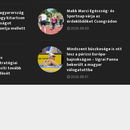
Makk Marci Egészség- és
Magyarország
Sportnap várja az
ogy kitartson
érdeklődőket Csongrádon
gságot
pontja mellett
2026.08.03.
Mindszent büszkesége is ott
lesz a párizsi Európa-
és
bajnokságon – Ugrai Panna
tratégiai
bekerült a magyar
síti tovább
válogatottba
dését
2026.08.01.