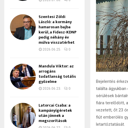
2026.07.08.
0
Szentesi Zöldi
László: a kormány
hamarosan bajba
kerül, a Fidesz-KDNP
pedig néhány év
múlva visszatérhet
2026.06.25.
0
Mandula Viktor: az
arrogáns
tudatlanság totális
győzelme
Bejelentés érkez
találta ágyukban 
2026.06.23.
0
sérülések bántal
fiára terelődött,
Latorcai Csaba: a
kampányígéretek
vezetett, őt 23 
után jönnek a
fiút emberölés g
megszorítások
letartóztatását.
2026.06.22.
0