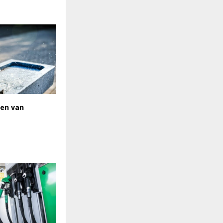
sen van
s