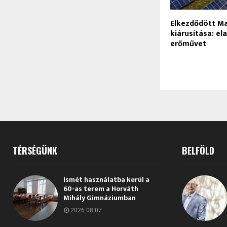
Elkezdődött M
kiárusítása: el
erőművet
TÉRSÉGÜNK
BELFÖLD
Ismét használatba kerül a
60-as terem a Horváth
Mihály Gimnáziumban
2026.08.07.