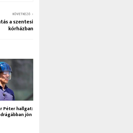
KÖVETKEZŐ
tás a szentesi
kórházban
 Péter hallgat:
 drágábban jön