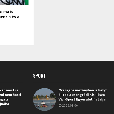
: ma is
benzin és a
SPORT
kár most is
Országos mezőnyben is helyt
eni nem harci
álltak a csongrádi Kis-Tisza
ugati
Vízi-Sport Egyesület fiataljai
jnába
2026.08.06.