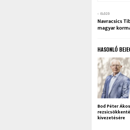
ELŐZŐ
Navracsics Ti
magyar kormán
HASONLÓ BEJE
Bod Péter Ákos:
rezsicsökkent
kivezetésére