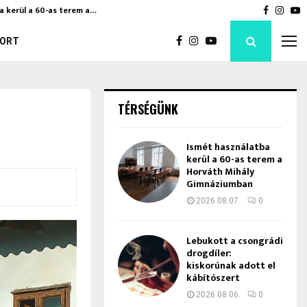
a kerül a 60-as terem a…
Bod Péte
Faceboo
Inst
Y
ORT
TÉRSÉGÜNK
Ismét használatba
kerül a 60-as terem a
Horváth Mihály
Gimnáziumban
2026.08.07.
0
Lebukott a csongrádi
drogdíler:
kiskorúnak adott el
kábítószert
2026.08.06.
0