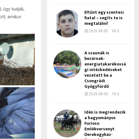
, úgy tudják,
Eltűnt egy szentesi
ott, amikor
fiatal – segíts te is
megtalálni!
2026.08.05.
0
A szaunák is
bezárnak:
energiatakarékossá
gi intézkedéseket
vezetett be a
Csongrádi
Gyógyfürdő
2026.08.05.
0
Idén is megrendezik
a hagyományos
Furioso
Emlékversenyt
Derekegyház-