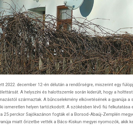
ett 2022. december 12-én délután a rendőrségre, miszerint egy fülöpja
élettársát. A helyszíni és halottszemle során kiderült, hogy a holttest
mazástól származtak. A bűncselekmény elkövetésének a gyanúja a sé
 aki ismeretlen helyen tartózkodott. A szökésben lévő fiú felkutatás
óra 25 perckor Sajókazánon fogták el a Borsod-Abaúj-Zemplén megye
yanúja miatt őrizetbe vették a Bács-Kiskun megyei nyomozók, akik 