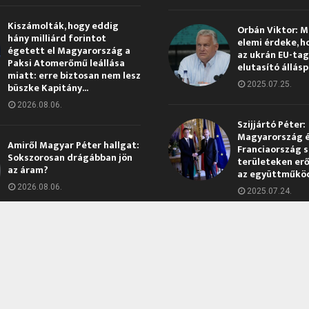
Kiszámolták, hogy eddig
Orbán Viktor: 
hány milliárd forintot
elemi érdeke, h
égetett el Magyarország a
az ukrán EU-ta
Paksi Atomerőmű leállása
elutasító állás
miatt: erre biztosan nem lesz
2025.07.25.
büszke Kapitány...
2026.08.06.
Szijjártó Péter:
Magyarország 
Amiről Magyar Péter hallgat:
Franciaország s
Sokszorosan drágábban jön
területeken erő
az áram?
az együttműkö
2026.08.06.
2025.07.24.