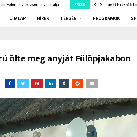
tjuk szó nélkül, ami…
Ismét használatb
 hír, vélemény és esemény portálja.
FRISS
CÍMLAP
HÍREK
TÉRSÉG
PROGRAMOK
SP
rú ölte meg anyját Fülöpjakabon