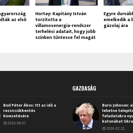
agyarország
Hortay: Kapitány István
Egyre durvább
adták az első
torzította a
emelkedik a 
villamosenergia-rendszer
gázolaj ára
terhelési adatait, hogy jobb
színben tűntesse fel magát
GAZDASÁG
Bod Péter Ákos: Itt az idő a
Boris Johnson: a
rezsicsökkentés
lehetne telepít
kivezetésére
feladatokra ny
katonákat Ukra
2026.08.07.
2026.02.22.