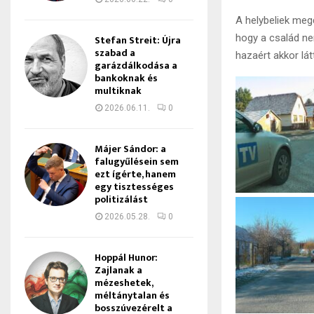
A helybeliek megd
hogy a család ne
Stefan Streit: Újra
szabad a
hazaért akkor lá
garázdálkodása a
bankoknak és
multiknak
2026.06.11.
0
Májer Sándor: a
falugyűlésein sem
ezt ígérte, hanem
egy tisztességes
politizálást
2026.05.28.
0
Hoppál Hunor:
Zajlanak a
mézeshetek,
méltánytalan és
bosszúvezérelt a