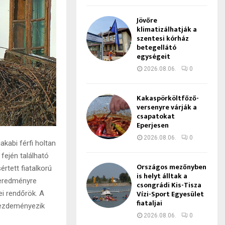
Jövőre
klimatizálhatják a
szentesi kórház
betegellátó
egységeit
2026.08.06.
0
Kakaspörköltfőző-
versenyre várják a
csapatokat
Eperjesen
2026.08.06.
0
kabi férfi holtan
 fején található
Országos mezőnyben
rtett fiatalkorú
is helyt álltak a
a eredményre
csongrádi Kis-Tisza
Vízi-Sport Egyesület
i rendőrök. A
fiataljai
kezdeményezik
2026.08.06.
0