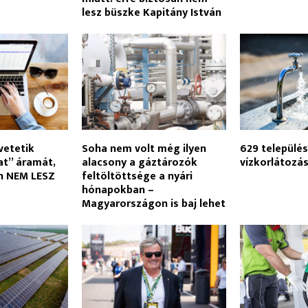
lesz büszke Kapitány István
vetetik
Soha nem volt még ilyen
629 települé
at” áramát,
alacsony a gáztározók
vízkorlátozá
án NEM LESZ
feltöltöttsége a nyári
hónapokban –
Magyarországon is baj lehet