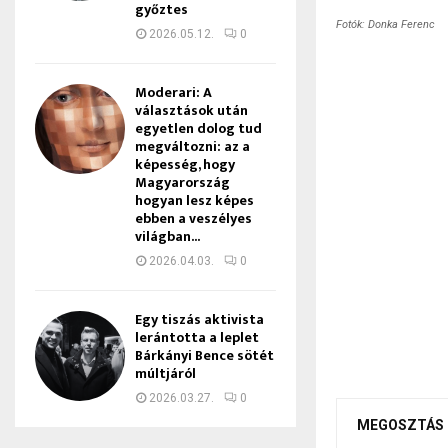
győztes
Fotók: Donka Ferenc
2026.05.12.
0
Moderari: A
választások után
egyetlen dolog tud
megváltozni: az a
képesség, hogy
Magyarország
hogyan lesz képes
ebben a veszélyes
világban...
2026.04.03.
0
Egy tiszás aktivista
lerántotta a leplet
Bárkányi Bence sötét
múltjáról
2026.03.27.
0
MEGOSZTÁS