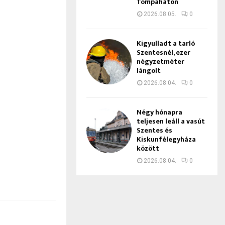
Tompaháton
2026.08.05.
0
Kigyulladt a tarló
Szentesnél, ezer
négyzetméter
lángolt
2026.08.04.
0
Négy hónapra
teljesen leáll a vasút
Szentes és
Kiskunfélegyháza
között
2026.08.04.
0