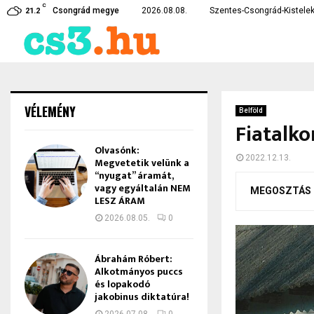
C
te…
Czirbus Gábor: Nem hagyha
Csongrád megye
2026.08.08.
Szentes-Csongrád-Kistelek
21.2
VÉLEMÉNY
Belföld
Fiatalko
Olvasónk:
2022.12.13.
Megvetetik velünk a
“nyugat” áramát,
vagy egyáltalán NEM
MEGOSZTÁS
LESZ ÁRAM
2026.08.05.
0
Ábrahám Róbert:
Alkotmányos puccs
és lopakodó
jakobinus diktatúra!