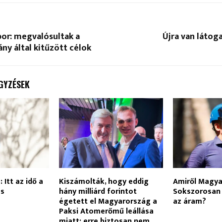
bor: megvalósultak a
Újra van látoga
y által kitűzött célok
GYZÉSEK
 Itt az idő a
Kiszámolták, hogy eddig
Amiről Magyar
és
hány milliárd forintot
Sokszorosan
égetett el Magyarország a
az áram?
Paksi Atomerőmű leállása
miatt: erre biztosan nem