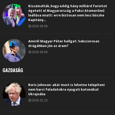
Kiszámolták, hogy eddig hány milliárd forintot
égetett el Magyarország a Paksi Atomerőmű
leállása miatt: erre biztosan nem lesz büszke
Kapitány...
2026.08.06.
Amiről Magyar Péter hallgat: Sokszorosan
drágábban jön az áram?
2026.08.06.
GAZDASÁG
Boris Johnson: akár most is lehetne telepíteni
nem harci feladatokra nyugati katonákat
Ukrajnába
2026.02.22.