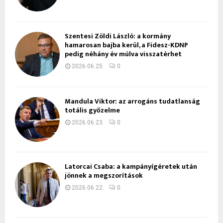
Szentesi Zöldi László: a kormány
hamarosan bajba kerül, a Fidesz-KDNP
pedig néhány év múlva visszatérhet
2026.06.25.
0
Mandula Viktor: az arrogáns tudatlanság
totális győzelme
2026.06.23.
0
Latorcai Csaba: a kampányígéretek után
jönnek a megszorítások
2026.06.22.
0