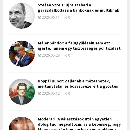
Stefan Streit: Újra szabad a
garázdálkodása a bankoknak és multiknak
2026.06.11.
0
Májer Sándor: a falugyűlésein sem ezt
ígérte, hanem egy tisztességes politizálást
2026.05.28.
0
Hoppál Hunor: Zajlanak a mézeshetek,
méltánytalan és bosszúvezérelt a győztes
2026.05.12.
0
Moderari: A választások után egyetlen
dolog tud megváltozni: az a képesség, hogy
Magyarország hogyan lesz képes ebben a