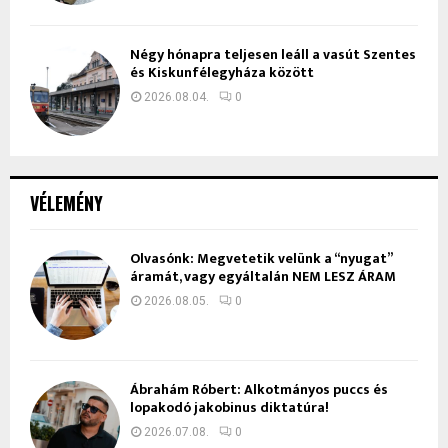
Négy hónapra teljesen leáll a vasút Szentes
és Kiskunfélegyháza között
2026.08.04.
0
VÉLEMÉNY
Olvasónk: Megvetetik velünk a “nyugat”
áramát, vagy egyáltalán NEM LESZ ÁRAM
2026.08.05.
0
Ábrahám Róbert: Alkotmányos puccs és
lopakodó jakobinus diktatúra!
2026.07.08.
0