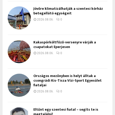
Jövőre klimatizálhatják a szentesi kórház
betegellátó egységeit
2026.08.06.
0
Kakaspörköltfőző-versenyre várják a
csapatokat Eperjesen
2026.08.06.
0
Országos mezőnyben is helyt álltak a
csongrádi Kis-Tisza Vízi-Sport Egyesület
fiataljai
2026.08.06.
0
Eltűnt egy szentesi fiatal – segíts te is
megtalálni!