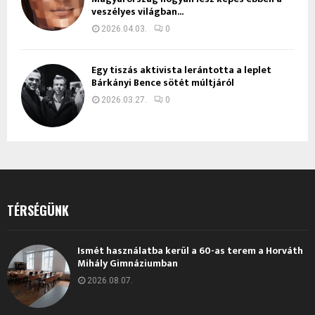
veszélyes világban...
2026.04.03.
0
Egy tiszás aktivista lerántotta a leplet
Bárkányi Bence sötét múltjáról
2026.03.27.
0
TÉRSÉGÜNK
Ismét használatba kerül a 60-as terem a Horváth
Mihály Gimnáziumban
2026.08.07.