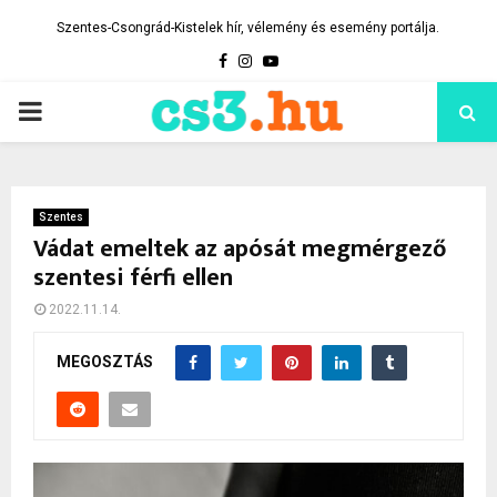
Szentes-Csongrád-Kistelek hír, vélemény és esemény portálja.
Facebook
Instagram
Youtube
PRIMARY
MENU
Szentes
Vádat emeltek az apósát megmérgező
szentesi férfi ellen
2022.11.14.
MEGOSZTÁS