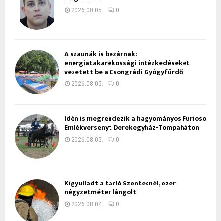
2026.08.05.
0
A szaunák is bezárnak:
energiatakarékossági intézkedéseket
vezetett be a Csongrádi Gyógyfürdő
2026.08.05.
0
Idén is megrendezik a hagyományos Furioso
Emlékversenyt Derekegyház-Tompaháton
2026.08.05.
0
Kigyulladt a tarló Szentesnél, ezer
négyzetméter lángolt
2026.08.04.
0