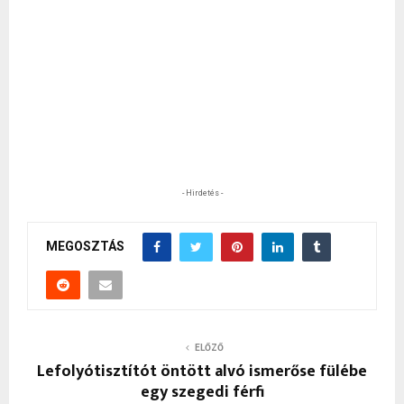
- Hirdetés -
MEGOSZTÁS
ELŐZŐ
Lefolyótisztítót öntött alvó ismerőse fülébe
egy szegedi férfi