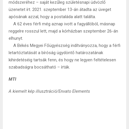
módszeréhez – saját kezűleg születésnapi üdvözlő
üzenetet írt. 2021. szeptember 13-án átadta az üveget
apósának azzal, hogy a postaláda alatt találta.
A 62 éves férfi még aznap ivott a fagyállóból, másnap
reggelre rosszul lett, majd a kórházban szeptember 26-án
elhunyt.
A Békés Megyei Főügyészség indítványozza, hogy a férfi
letartóztatását a bíróság ügydöntő határozatának
kihirdetéséig tartsák fenn, és hogy ne legyen feltételesen
szabadságra bocsátható – írták.
MTI
A kiemelt kép illusztráció/Envato Elements