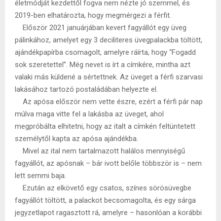
életmódját kezdettől fogva nem nézte jó szemmel, és
2019-ben elhatározta, hogy megmérgezi a férfit.
Először 2021 januárjában kevert fagyállót egy üveg
pálinkához, amelyet egy 3 deciliteres üvegpalackba töltött,
ajándékpapírba csomagolt, amelyre ráírta, hogy “Fogadd
sok szeretettel”. Még nevet is írt a címkére, mintha azt
valaki más küldené a sértettnek. Az üveget a férfi szarvasi
lakásához tartozó postaládában helyezte el.
Az apósa először nem vette észre, ezért a férfi pár nap
múlva maga vitte fel a lakásba az üveget, ahol
megpróbálta elhitetni, hogy az italt a címkén feltüntetett
személytől kapta az apósa ajándékba.
Mivel az ital nem tartalmazott halálos mennyiségű
fagyállót, az apósnak – bár ivott belőle többször is – nem
lett semmi baja.
Ezután az elkövető egy csatos, színes sörösüvegbe
fagyállót töltött, a palackot becsomagolta, és egy sárga
jegyzetlapot ragasztott rá, amelyre – hasonlóan a korábbi