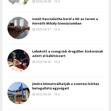
2026.08.08.
0
Ismét használatba kerül a 60-as terem a
Horváth Mihály Gimnáziumban
2026.08.07.
0
Lebukott a csongrádi drogdíler: kiskorúnak
adott el kábítószert
2026.08.06.
0
Jövőre klimatizálhatják a szentesi kórház
betegellátó egységeit
2026.08.06.
0