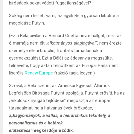
bíróságok sokat védett függetlenségével?
Sokáig nem kellett várni, az egyik Béla gyorsan kibökte a
megoldást: Putyin.
(Ez a Béla civilben a Bernard Guetta névre hallgat, mert az
ő mamája nem élt „
alkotmányos alapjogával”
, nem érezte
személye elleni brutális, frontális támadásnak a
gyermekszülést. Ezt a Bélát az édesanyja megszülte,
felnevelte, hogy aztán felnőttként az Európai Parlament
liberális
Renew Europe
frakció tagja legyen.)
Szóval, a Béla szerint az Amerikai Egyesült Államok
Legfelsőbb Bírósága Putyint szolgálja. Putyint erősíti, ha az
„erkölcsök nyugati fejlődése” megosztja az európai
társadalmat; ha a hatvanas évek öröksége,
a
„
hagyományok, a vallás, a hierarchikus tekintély, a
nacionalizmus és a határok
elutasítása”
megkérdőjeleződik.