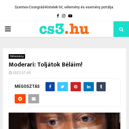
Szentes-Csongrád-Kistelek hír, vélemény és esemény portálja.
Facebook
Instagram
Youtube
PRIMARY
MENU
Vélemény
Moderari: Toljátok Béláim!
2022.07.09.
MEGOSZTÁS