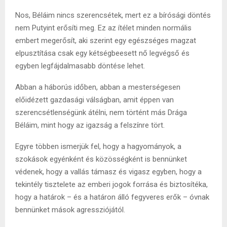
Nos, Béláim nincs szerencsétek, mert ez a bírósági döntés
nem Putyint erősíti meg. Ez az ítélet minden normális
embert megerősít, aki szerint egy egészséges magzat
elpusztítása csak egy kétségbeesett nő legvégső és
egyben legfájdalmasabb döntése lehet.
Abban a háborús időben, abban a mesterségesen
előidézett gazdasági válságban, amit éppen van
szerencsétlenségünk átélni, nem történt más Drága
Béláim, mint hogy az igazság a felszínre tört.
Egyre többen ismerjük fel, hogy a hagyományok, a
szokások egyénként és közösségként is bennünket
védenek, hogy a vallás támasz és vigasz egyben, hogy a
tekintély tisztelete az emberi jogok forrása és biztosítéka,
hogy a határok – és a határon álló fegyveres erők – óvnak
bennünket mások agressziójától.