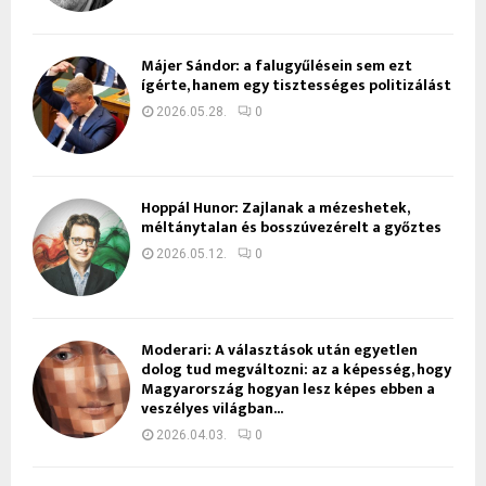
Májer Sándor: a falugyűlésein sem ezt
ígérte, hanem egy tisztességes politizálást
2026.05.28.
0
Hoppál Hunor: Zajlanak a mézeshetek,
méltánytalan és bosszúvezérelt a győztes
2026.05.12.
0
Moderari: A választások után egyetlen
dolog tud megváltozni: az a képesség, hogy
Magyarország hogyan lesz képes ebben a
veszélyes világban...
2026.04.03.
0