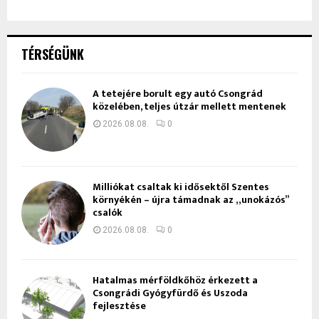
TÉRSÉGÜNK
A tetejére borult egy autó Csongrád
közelében, teljes útzár mellett mentenek
2026.08.08.
0
Milliókat csaltak ki idősektől Szentes
környékén – újra támadnak az „unokázós”
csalók
2026.08.08.
0
Hatalmas mérföldkőhöz érkezett a
Csongrádi Gyógyfürdő és Uszoda
fejlesztése