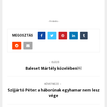
- Hirdetés -
MEGOSZTÁS
ELŐZŐ
Baleset Mártély közelében￼
KÖVETKEZŐ
Szijjártó Péter: a háborúnak egyhamar nem lesz
vége