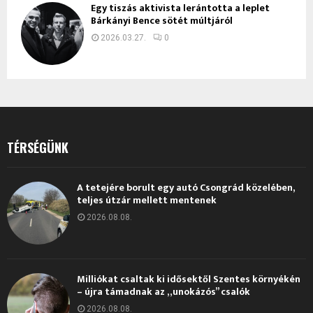
Egy tiszás aktivista lerántotta a leplet
Bárkányi Bence sötét múltjáról
2026.03.27.
0
TÉRSÉGÜNK
A tetejére borult egy autó Csongrád közelében,
teljes útzár mellett mentenek
2026.08.08.
Milliókat csaltak ki idősektől Szentes környékén
– újra támadnak az „unokázós” csalók
2026.08.08.