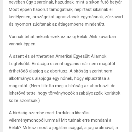
nevében úgy zsarolnak, hazudnak, mint a síkon futó betyár.
Most éppen háborút támogatnak, népirtást sikálnak el
kedélyesen, országokat ugrasztanak egymásnak, zűrzavart
és nyomort zúdítanak az átlagemberre mindenütt.
Vannak tehát nekünk ezek ez az új Bélák. Akik zavarban
vannak éppen.
A szent és sérthetetlen Amerikai Egyesült Államok
Legfelsőbb Bírósága szerint ugyanis már nem magától
érthetődő alapjog az abortusz. A bíróság szerint nem
alkotmányos alapjoga egy nőnek, hogy elpusztítsa a
magzatát. (Nem tiltotta meg a bíróság az abortuszt, de
lehetővé tette, hogy törvényhozók szabályozzák, korlátok
közé szorítsák.)
A bíróság szembe mert fordulni a liberális
véleménymonopóliummal! Mit tudnak erre mondani a
Bélák? Mi lesz most a jogállamisággal, a jog uralmával, a