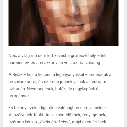
Nos, a világ ma sem lett kevésbé groteszk hely. Eltelt
harminc év, és ami akkor vicc volt, az ma valóság.
A Bélák – kéz a kézben a legényanyákkal – lemásztak a
mozivászonról, és szembe jönnek velünk az európai
sztrádán. Nevetségesek, buták, de nagyképűek és
arrogánsak.
És bizony ezek a figurák a valóságban sem viccelnek.
Veszélyesek. Kioktatnak, követelőznek, fenyegetnek,
számon kérik a
„közös értékeket”
, majd ezen értékek