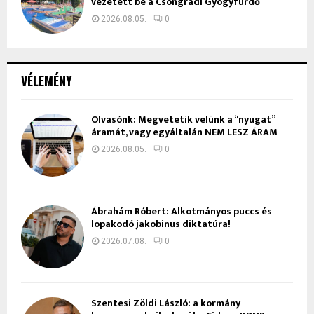
vezetett be a Csongrádi Gyógyfürdő
2026.08.05.
0
VÉLEMÉNY
Olvasónk: Megvetetik velünk a “nyugat”
áramát, vagy egyáltalán NEM LESZ ÁRAM
2026.08.05.
0
Ábrahám Róbert: Alkotmányos puccs és
lopakodó jakobinus diktatúra!
2026.07.08.
0
Szentesi Zöldi László: a kormány