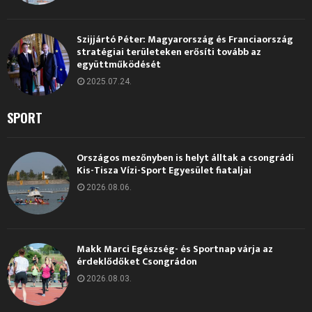
Szijjártó Péter: Magyarország és Franciaország
stratégiai területeken erősíti tovább az
együttműködését
2025.07.24.
SPORT
Országos mezőnyben is helyt álltak a csongrádi
Kis-Tisza Vízi-Sport Egyesület fiataljai
2026.08.06.
Makk Marci Egészség- és Sportnap várja az
érdeklődőket Csongrádon
2026.08.03.