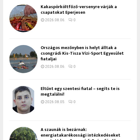
Kakaspörköltfőző-versenyre várják a
csapatokat Eperjesen
2026.08.06.
0
Országos mezőnyben is helyt álltak a
csongrádi Kis-Tisza Vízi-Sport Egyesület
fiataljai
2026.08.06.
0
Eltűnt egy szentesi fiatal – segíts te is
megtalálni!
2026.08.05.
0
A szaunák is bezárnak:
energiatakarékossági intézkedéseket