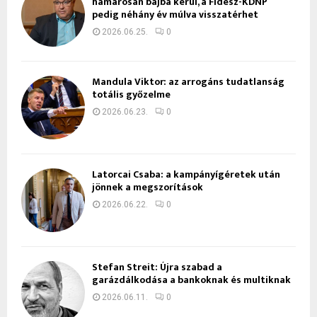
hamarosan bajba kerül, a Fidesz-KDNP
pedig néhány év múlva visszatérhet
2026.06.25.
0
Mandula Viktor: az arrogáns tudatlanság
totális győzelme
2026.06.23.
0
Latorcai Csaba: a kampányígéretek után
jönnek a megszorítások
2026.06.22.
0
Stefan Streit: Újra szabad a
garázdálkodása a bankoknak és multiknak
2026.06.11.
0