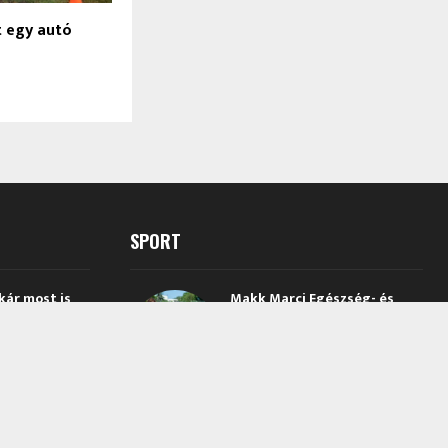
t egy autó
SPORT
kár most is
Makk Marci Egészség- és
eni nem harci
Sportnap várja az
ugati
érdeklődőket Csongrádon
jnába
2026.08.03.
Mindszent büszkesége is ott
Magyarország
lesz a párizsi Európa-