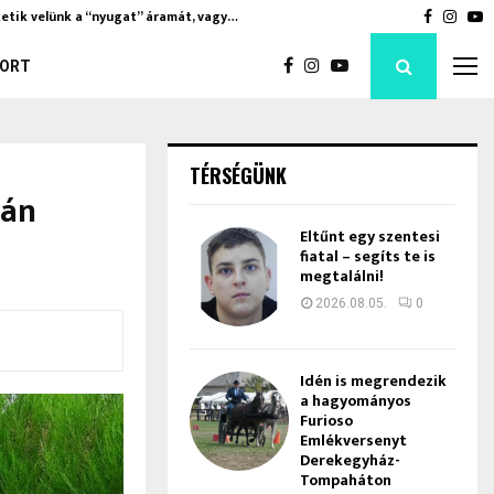
etik velünk a “nyugat” áramát, vagy…
Soha nem
Faceboo
Inst
Y
ORT
TÉRSÉGÜNK
rán
Eltűnt egy szentesi
fiatal – segíts te is
megtalálni!
2026.08.05.
0
Idén is megrendezik
a hagyományos
Furioso
Emlékversenyt
Derekegyház-
Tompaháton