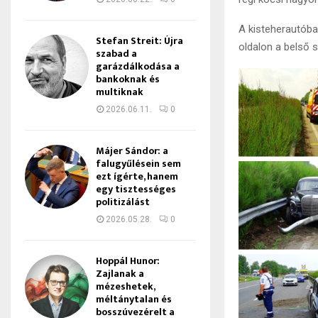
A kisteherautóba
Stefan Streit: Újra
oldalon a belső s
szabad a
garázdálkodása a
bankoknak és
multiknak
2026.06.11.
0
Májer Sándor: a
falugyűlésein sem
ezt ígérte, hanem
egy tisztességes
politizálást
2026.05.28.
0
Hoppál Hunor:
Zajlanak a
mézeshetek,
méltánytalan és
bosszúvezérelt a