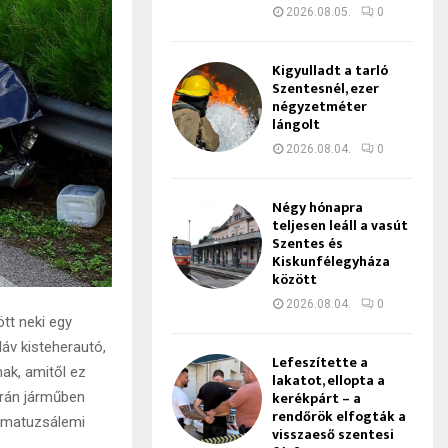
2026.08.05.
0
Kigyulladt a tarló
Szentesnél, ezer
négyzetméter
lángolt
2026.08.04.
0
Négy hónapra
teljesen leáll a vasút
Szentes és
Kiskunfélegyháza
között
2026.08.04.
0
tt neki egy
áv kisteherautó,
Lefeszítette a
ak, amitől ez
lakatot, ellopta a
kerékpárt – a
erán járműben
rendőrök elfogták a
a matuzsálemi
visszaeső szentesi