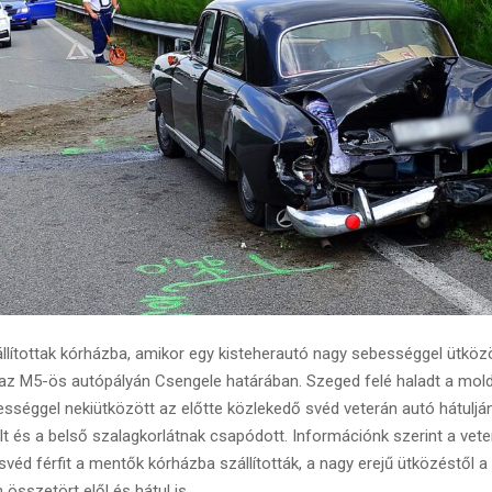
llítottak kórházba, amikor egy kisteherautó nagy sebességgel ütközö
az M5-ös autópályán Csengele határában. Szeged felé haladt a mold
sséggel nekiütközött az előtte közlekedő svéd veterán autó hátulján
t és a belső szalagkorlátnak csapódott. Információnk szerint a vet
 svéd férfit a mentők kórházba szállították, a nagy erejű ütközéstől 
 összetört elől és hátul is.