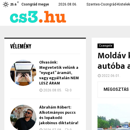
C
erékpárt –…
Eltűnt egy szentesi fiatal 
Csongrád megye
2026.08.06.
Szentes-Csongrád-Kistelek 
25.6
VÉLEMÉNY
Csengele
Moldáv 
Olvasónk:
autóba 
Megvetetik velünk a
“nyugat” áramát,
2022.06.01.
vagy egyáltalán NEM
LESZ ÁRAM
MEGOSZTÁS
2026.08.05.
0
Ábrahám Róbert:
Alkotmányos puccs
és lopakodó
jakobinus diktatúra!