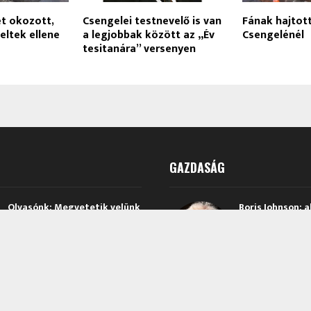
et okozott,
Csengelei testnevelő is van
Fának hajtot
ltek ellene
a legjobbak között az „Év
Csengelénél
tesitanára” versenyen
GAZDASÁG
Olvasónk: Megvetetik velünk
Boris Johnson: a
a “nyugat” áramát, vagy
lehetne telepít
egyáltalán NEM LESZ ÁRAM
feladatokra ny
katonákat Ukra
2026.08.05.
2026.02.22.
Soha nem volt még ilyen
Orbán Viktor: 
alacsony a gáztározók