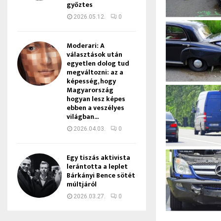
győztes
2026.05.12.
0
Moderari: A
választások után
egyetlen dolog tud
megváltozni: az a
képesség, hogy
Magyarország
hogyan lesz képes
ebben a veszélyes
világban...
2026.04.03.
0
Egy tiszás aktivista
lerántotta a leplet
Bárkányi Bence sötét
múltjáról
2026.03.27.
0