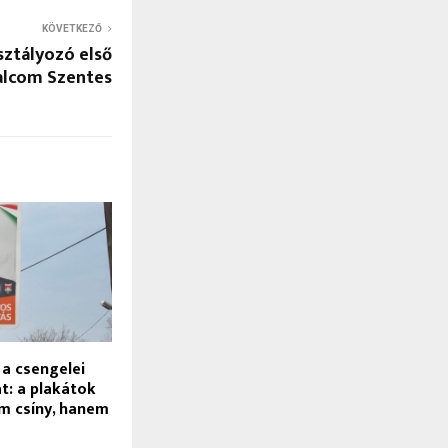
KÖVETKEZŐ
ztályozó első
alcom Szentes
 a csengelei
: a plakátok
m csíny, hanem