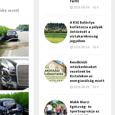
férfit
2026.08.04.
0
gedre vezető
A KSE Balástya
korlátozza a pályák
öntözését a
víztakarékosság
jegyében
2026.08.04.
0
Rendkívüli
intézkedéseket
vezetnek be
Kisteleken az
energiaválság miatt
2026.08.03.
0
Makk Marci
Egészség- és
Sportnap várja az