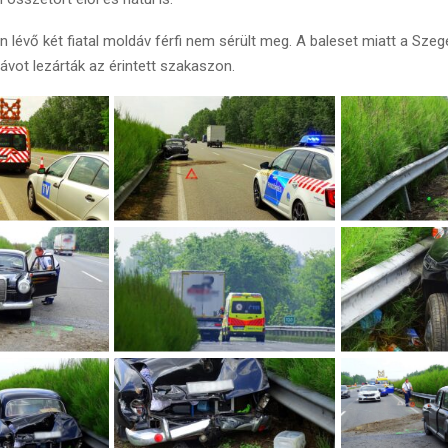
n lévő két fiatal moldáv férfi nem sérült meg. A baleset miatt a Sze
ávot lezárták az érintett szakaszon.