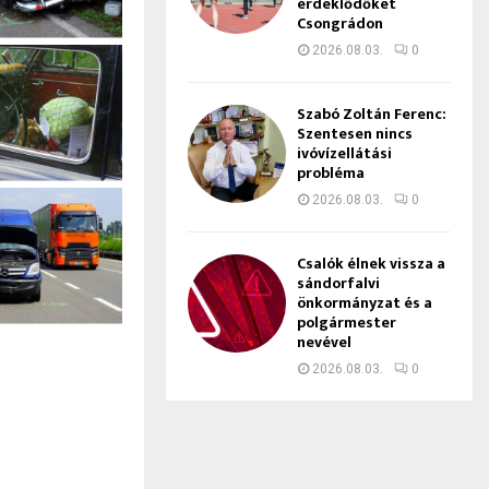
érdeklődőket
Csongrádon
2026.08.03.
0
Szabó Zoltán Ferenc:
Szentesen nincs
ivóvízellátási
probléma
2026.08.03.
0
Csalók élnek vissza a
sándorfalvi
önkormányzat és a
polgármester
nevével
2026.08.03.
0