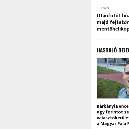
ELŐZŐ
Utánfutót húz
majd fejtetőr
mentőhelikopt
HASONLÓ BEJE
Bárkányi Bence 
egy forintot s
választókerület
a Magyar Falu