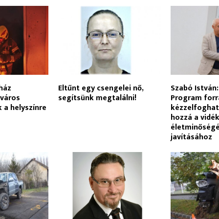
 ház
Eltűnt egy csengelei nő,
Szabó István:
 város
segítsünk megtalálni!
Program forr
k a helyszínre
kézzelfoghat
hozzá a vidé
életminőség
javításához