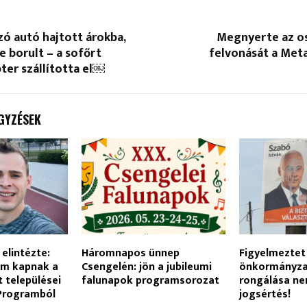
ó autó hajtott árokba,
Megnyerte az os
e borult – a sofőrt
felvonását a Met
er szállította el￼
GYZÉSEK
elintézte:
Háromnapos ünnep
Figyelmeztet
em kapnak a
Csengelén: jön a jubileumi
önkormányzat
 települései
falunapok programsorozat
rongálása ne
 Programból
jogsértés!