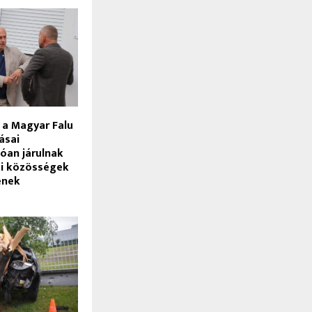
 a Magyar Falu
ásai
óan járulnak
ki közösségek
ének