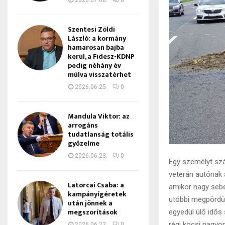
2026.07.08.
0
Szentesi Zöldi
László: a kormány
hamarosan bajba
kerül, a Fidesz-KDNP
pedig néhány év
múlva visszatérhet
2026.06.25.
0
Mandula Viktor: az
arrogáns
tudatlanság totális
győzelme
2026.06.23.
0
Egy személyt szá
veterán autónak 
Latorcai Csaba: a
amikor nagy sebe
kampányígéretek
utóbbi megpördül
után jönnek a
megszorítások
egyedül ülő idős
régi kocsi nagyon
2026.06.22.
0