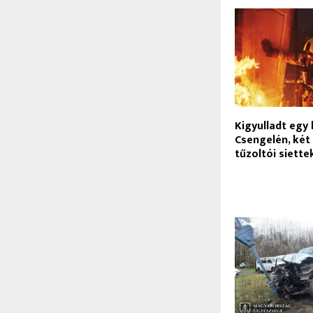
Kigyulladt egy
Csengelén, két
tűzoltói siette