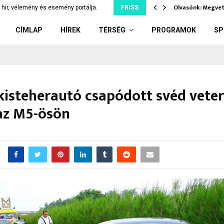
– segíts te…
Olvasónk: Megvet
hír, vélemény és esemény portálja.
FRISS
CÍMLAP
HÍREK
TÉRSÉG
PROGRAMOK
SP
kisteherautó csapódott svéd vete
az M5-ösön