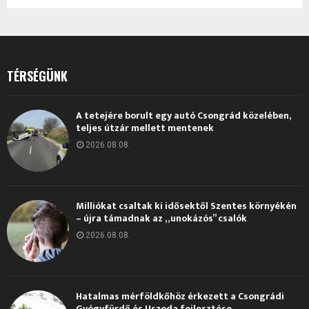
TÉRSÉGÜNK
A tetejére borult egy autó Csongrád közelében,
teljes útzár mellett mentenek
2026.08.08.
Milliókat csaltak ki idősektől Szentes környékén
– újra támadnak az „unokázós” csalók
2026.08.08.
Hatalmas mérföldkőhöz érkezett a Csongrádi
Gyógyfürdő és Uszoda fejlesztése