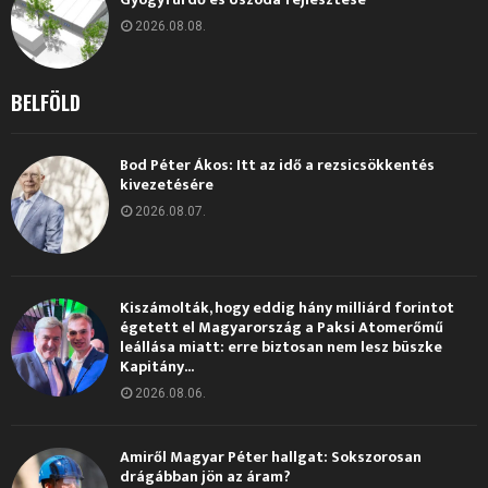
2026.08.08.
BELFÖLD
Bod Péter Ákos: Itt az idő a rezsicsökkentés
kivezetésére
2026.08.07.
Kiszámolták, hogy eddig hány milliárd forintot
égetett el Magyarország a Paksi Atomerőmű
leállása miatt: erre biztosan nem lesz büszke
Kapitány...
2026.08.06.
Amiről Magyar Péter hallgat: Sokszorosan
drágábban jön az áram?