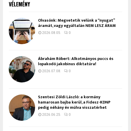
VÉLEMÉNY
Olvasónk: Megvetetik velünk a “nyugat”
áramát, vagy egyáltalán NEM LESZ ÁRAM
2026.08.05.
0
Ábrahám Róbert: Alkotmányos puccs és
lopakodó jakobinus diktatúra!
2026.07.08.
0
Szentesi Zöldi László: a kormány
hamarosan bajba kerül, a Fidesz-KDNP
pedig néhány év múlva visszatérhet
2026.06.25.
0