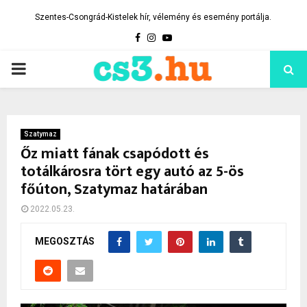
Szentes-Csongrád-Kistelek hír, vélemény és esemény portálja.
Facebook
Instagram
Youtube
PRIMARY
MENU
Szatymaz
Őz miatt fának csapódott és
totálkárosra tört egy autó az 5-ös
főúton, Szatymaz határában
2022.05.23.
MEGOSZTÁS