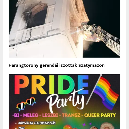
Harangtorony gerendái izzottak Szatymazon