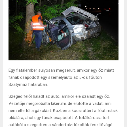
Egy fiatalember súlyosan megsérült, amikor egy őz miatt
fának csapódott egy személyautó az 5-ös főúton
Szatymaz határában.
Szeged felől haladt az autó, amikor elé szaladt egy őz.
Vezetője megpróbálta kikerülni, de elütötte a vadat, ami
nem élte túl a gázolást. Közben a kocsi áttért a főút másik
oldalára, ahol egy fának csapódott. A totálkárosra tört
autóból a szegedi és a sándorfalvi tűzoltók feszítővágó