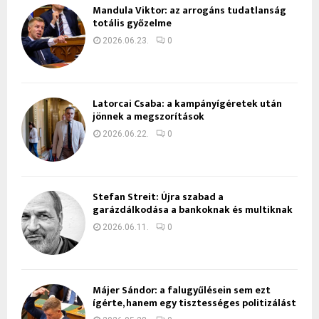
Mandula Viktor: az arrogáns tudatlanság
totális győzelme
2026.06.23.
0
Latorcai Csaba: a kampányígéretek után
jönnek a megszorítások
2026.06.22.
0
Stefan Streit: Újra szabad a
garázdálkodása a bankoknak és multiknak
2026.06.11.
0
Májer Sándor: a falugyűlésein sem ezt
ígérte, hanem egy tisztességes politizálást