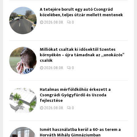
A tetejére borult egy autó Csongrád
közelében, teljes útzár mellett mentenek
2026.08.08.
0
Milliókat csaltak ki idősektől Szentes
környékén – újra támadnak az „unokázós”
csalók
2026.08.08.
0
Hatalmas mérföldkőhöz érkezett a
Csongrádi Gyógyfürdő és Uszoda
fejlesztése
2026.08.08.
0
Ismét használatba kerül a 60-as terem a
Horváth Mihály Gimnáziumban