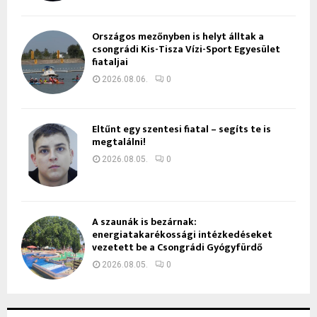
Országos mezőnyben is helyt álltak a
csongrádi Kis-Tisza Vízi-Sport Egyesület
fiataljai
2026.08.06.
0
Eltűnt egy szentesi fiatal – segíts te is
megtalálni!
2026.08.05.
0
A szaunák is bezárnak:
energiatakarékossági intézkedéseket
vezetett be a Csongrádi Gyógyfürdő
2026.08.05.
0