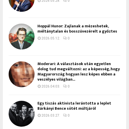
2026.05.28.
0
Hoppál Hunor: Zajlanak a mézeshetek,
méltánytalan és bosszúvezérelt a győztes
2026.05.12.
0
Moderari: A választások után egyetlen
dolog tud megváltozni: az a képesség, hogy
Magyarország hogyan lesz képes ebben a
veszélyes világban...
2026.04.03.
0
Egy tiszás aktivista lerántotta a leplet
Bárkányi Bence sötét múltjáról
2026.03.27.
0