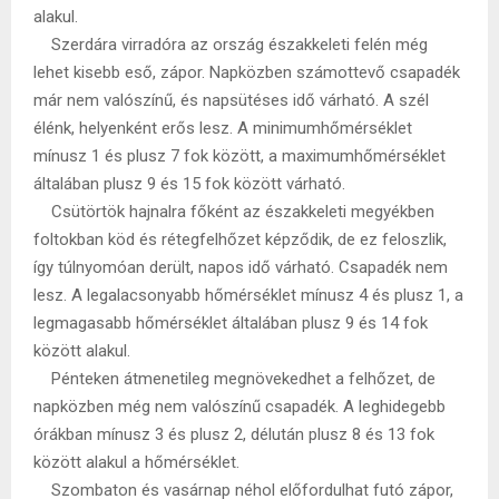
alakul.
Szerdára virradóra az ország északkeleti felén még
lehet kisebb eső, zápor. Napközben számottevő csapadék
már nem valószínű, és napsütéses idő várható. A szél
élénk, helyenként erős lesz. A minimumhőmérséklet
mínusz 1 és plusz 7 fok között, a maximumhőmérséklet
általában plusz 9 és 15 fok között várható.
Csütörtök hajnalra főként az északkeleti megyékben
foltokban köd és rétegfelhőzet képződik, de ez feloszlik,
így túlnyomóan derült, napos idő várható. Csapadék nem
lesz. A legalacsonyabb hőmérséklet mínusz 4 és plusz 1, a
legmagasabb hőmérséklet általában plusz 9 és 14 fok
között alakul.
Pénteken átmenetileg megnövekedhet a felhőzet, de
napközben még nem valószínű csapadék. A leghidegebb
órákban mínusz 3 és plusz 2, délután plusz 8 és 13 fok
között alakul a hőmérséklet.
Szombaton és vasárnap néhol előfordulhat futó zápor,