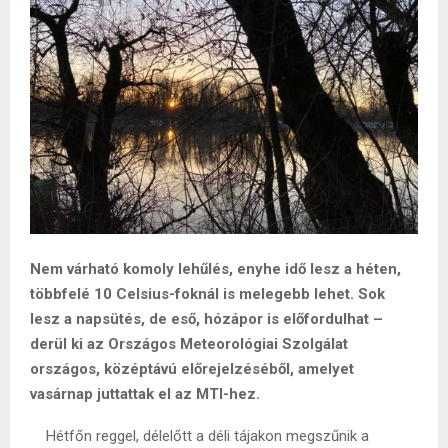
Nem várható komoly lehűlés, enyhe idő lesz a héten,
többfelé 10 Celsius-foknál is melegebb lehet. Sok
lesz a napsütés, de eső, hózápor is előfordulhat –
derül ki az Országos Meteorológiai Szolgálat
országos, középtávú előrejelzéséből, amelyet
vasárnap juttattak el az MTI-hez.
Hétfőn reggel, délelőtt a déli tájakon megszűnik a