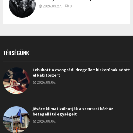
2026.03.27.
0
TÉRSÉGÜNK
Lebukott a csongrádi drogdíler: kiskorúnak adott
el kábítószert
2026.08.06.
Jövőre klimatizálhatják a szentesi kórház
betegellátó egységeit
2026.08.06.