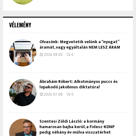
VÉLEMÉNY
Olvasónk: Megvetetik velünk a “nyugat”
áramát, vagy egyáltalán NEM LESZ ÁRAM
2026.08.05.
0
Ábrahám Róbert: Alkotmányos puccs és
lopakodó jakobinus diktatúra!
2026.07.08.
0
Szentesi Zöldi László: a kormány
hamarosan bajba kerül, a Fidesz-KDNP
pedig néhány év múlva visszatérhet