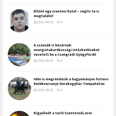
Eltűnt egy szentesi fiatal – segíts te is
megtalálni!
2026.08.05.
0
A szaunák is bezárnak:
energiatakarékossági intézkedéseket
vezetett be a Csongrádi Gyógyfürdő
2026.08.05.
0
Idén is megrendezik a hagyományos Furioso
Emlékversenyt Derekegyház-Tompaháton
2026.08.05.
0
Kigyulladt a tarló Szentesnél, ezer