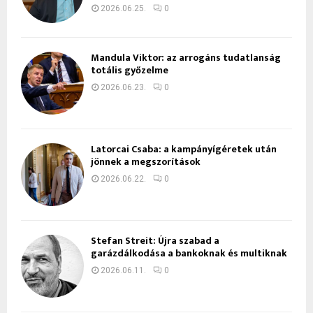
2026.06.25.
0
Mandula Viktor: az arrogáns tudatlanság
totális győzelme
2026.06.23.
0
Latorcai Csaba: a kampányígéretek után
jönnek a megszorítások
2026.06.22.
0
Stefan Streit: Újra szabad a
garázdálkodása a bankoknak és multiknak
2026.06.11.
0