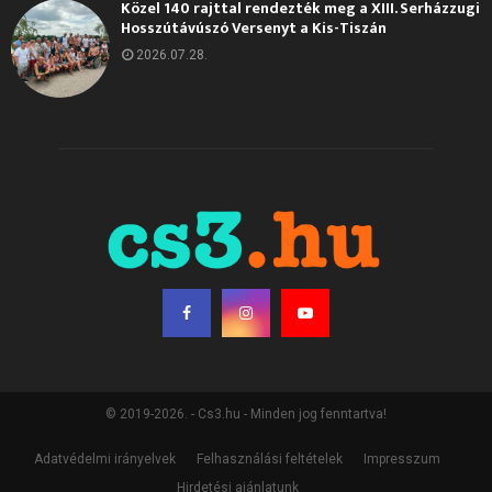
Közel 140 rajttal rendezték meg a XIII. Serházzugi
Hosszútávúszó Versenyt a Kis-Tiszán
2026.07.28.
© 2019-2026. - Cs3.hu - Minden jog fenntartva!
Adatvédelmi irányelvek
Felhasználási feltételek
Impresszum
Hirdetési ajánlatunk