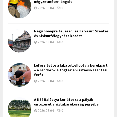
négyzetméter lángolt
2026.08.04.
0
Négy hónapra teljesen leáll a vasút Szentes
és Kiskunfélegyháza között
2026.08.04.
0
Lefeszítette a lakatot, ellopta a kerékpárt
– a rendőrök elfogták a visszaeső szentesi
férfit
2026.08.04.
0
A KSE Balástya korlátozza a pályák
öntözését a víztakarékosság jegyében
2026.08.04.
0