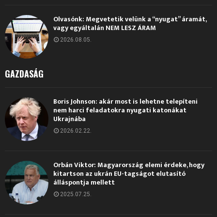
Olvasónk: Megvetetik velünk a “nyugat” áramát,
vagy egyáltalán NEM LESZ ÁRAM
2026.08.05.
GAZDASÁG
Boris Johnson: akár most is lehetne telepíteni
nem harci feladatokra nyugati katonákat
Ukrajnába
2026.02.22.
Orbán Viktor: Magyarország elemi érdeke, hogy
kitartson az ukrán EU-tagságot elutasító
álláspontja mellett
2025.07.25.