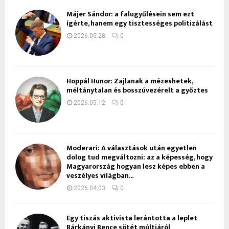
Májer Sándor: a falugyűlésein sem ezt
ígérte, hanem egy tisztességes politizálást
2026.05.28.
0
Hoppál Hunor: Zajlanak a mézeshetek,
méltánytalan és bosszúvezérelt a győztes
2026.05.12.
0
Moderari: A választások után egyetlen
dolog tud megváltozni: az a képesség, hogy
Magyarország hogyan lesz képes ebben a
veszélyes világban...
2026.04.03.
0
Egy tiszás aktivista lerántotta a leplet
Bárkányi Bence sötét múltjáról