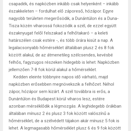
csapadék, és napközben inkább csak helyenként – inkább
északkeleten – fordulhat elő záporeső, hózápor. Egyre
nagyobb területen megerősödik, a Dunántúlon és a Duna-
Tisza közén viharossá fokozódik a szél, de ezzel együtt
északnyugat felől felszakad a felhőtakaró – a keleti
határszélen csak estére -, és több órára kisüt a nap. A
legalacsonyabb hőmérséklet általában plusz 2 és 8 fok
között alakul, de az átmenetileg szélcsendes, kevésbé
felhős, fagyzugos részeken hidegebb is lehet. Napközben
jellemzően 7-8 fok körül alakul a hőmérséklet.
Kedden eleinte többnyire napos idő várható, majd
napközben erősebben megnövekszik a felhőzet. Néhol
zápor, hózápor sem kizárt. A szél továbbra is erős, a
Dunántúlon és Budapest körül viharos lesz, estére
azonban mérséklődik a légmozgás. A leghidegebb órákban
általában mínusz 2 és plusz 3 fok között valószínű a
hőmérséklet, de a szélvédett tájakon akár mínusz 5 fok is
lehet. A legmagasabb hőmérséklet plusz 6 és 9 fok között