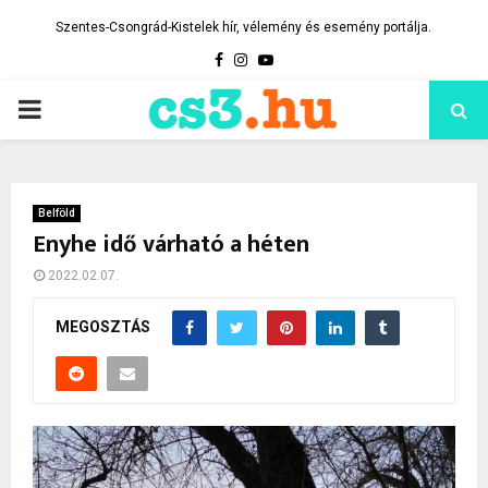
Szentes-Csongrád-Kistelek hír, vélemény és esemény portálja.
Facebook
Instagram
Youtube
PRIMARY
MENU
Belföld
Enyhe idő várható a héten
2022.02.07.
MEGOSZTÁS