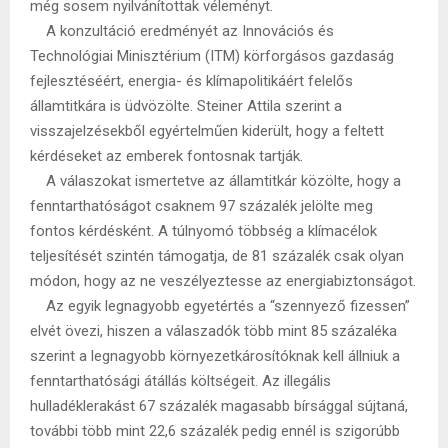
még sosem nyilvánítottak véleményt.
A konzultáció eredményét az Innovációs és
Technológiai Minisztérium (ITM) körforgásos gazdaság
fejlesztéséért, energia- és klímapolitikáért felelős
államtitkára is üdvözölte. Steiner Attila szerint a
visszajelzésekből egyértelműen kiderült, hogy a feltett
kérdéseket az emberek fontosnak tartják.
A válaszokat ismertetve az államtitkár közölte, hogy a
fenntarthatóságot csaknem 97 százalék jelölte meg
fontos kérdésként. A túlnyomó többség a klímacélok
teljesítését szintén támogatja, de 81 százalék csak olyan
módon, hogy az ne veszélyeztesse az energiabiztonságot.
Az egyik legnagyobb egyetértés a “szennyező fizessen”
elvét övezi, hiszen a válaszadók több mint 85 százaléka
szerint a legnagyobb környezetkárosítóknak kell állniuk a
fenntarthatósági átállás költségeit. Az illegális
hulladéklerakást 67 százalék magasabb bírsággal sújtaná,
további több mint 22,6 százalék pedig ennél is szigorúbb