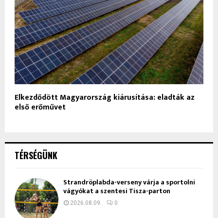
Elkezdődött Magyarország kiárusítása: eladták az
első erőművet
TÉRSÉGÜNK
Strandröplabda-verseny várja a sportolni
vágyókat a szentesi Tisza-parton
2026.08.09.
0