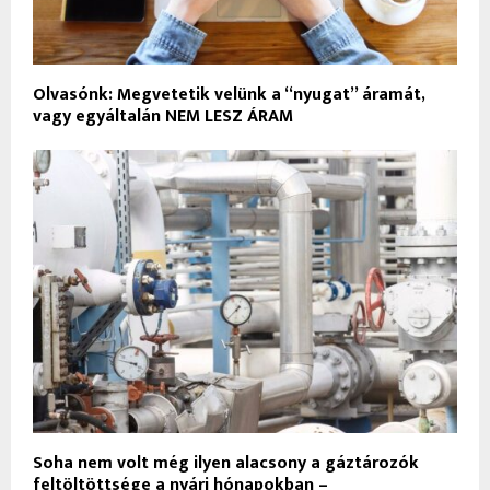
Olvasónk: Megvetetik velünk a “nyugat” áramát,
vagy egyáltalán NEM LESZ ÁRAM
Soha nem volt még ilyen alacsony a gáztározók
feltöltöttsége a nyári hónapokban –