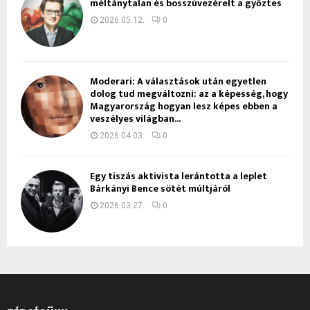
méltánytalan és bosszúvezérelt a győztes
2026.05.12.
0
Moderari: A választások után egyetlen
dolog tud megváltozni: az a képesség, hogy
Magyarország hogyan lesz képes ebben a
veszélyes világban...
2026.04.03.
0
Egy tiszás aktivista lerántotta a leplet
Bárkányi Bence sötét múltjáról
2026.03.27.
0