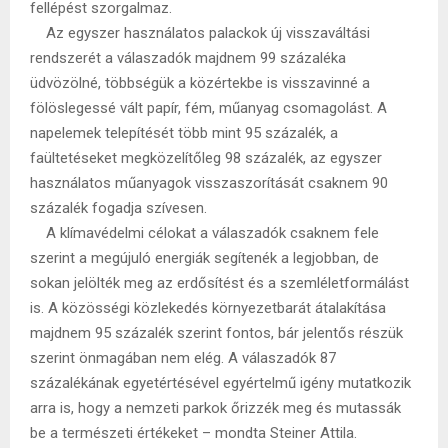
fellépést szorgalmaz.
Az egyszer használatos palackok új visszaváltási
rendszerét a válaszadók majdnem 99 százaléka
üdvözölné, többségük a közértekbe is visszavinné a
fölöslegessé vált papír, fém, műanyag csomagolást. A
napelemek telepítését több mint 95 százalék, a
faültetéseket megközelítőleg 98 százalék, az egyszer
használatos műanyagok visszaszorítását csaknem 90
százalék fogadja szívesen.
A klímavédelmi célokat a válaszadók csaknem fele
szerint a megújuló energiák segítenék a legjobban, de
sokan jelölték meg az erdősítést és a szemléletformálást
is. A közösségi közlekedés környezetbarát átalakítása
majdnem 95 százalék szerint fontos, bár jelentős részük
szerint önmagában nem elég. A válaszadók 87
százalékának egyetértésével egyértelmű igény mutatkozik
arra is, hogy a nemzeti parkok őrizzék meg és mutassák
be a természeti értékeket – mondta Steiner Attila.