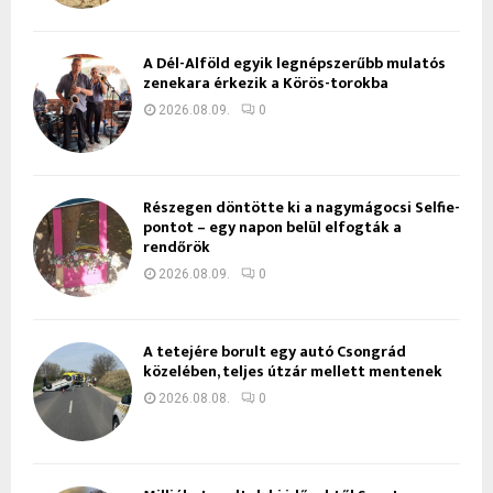
A Dél-Alföld egyik legnépszerűbb mulatós
zenekara érkezik a Körös-torokba
2026.08.09.
0
Részegen döntötte ki a nagymágocsi Selfie-
pontot – egy napon belül elfogták a
rendőrök
2026.08.09.
0
A tetejére borult egy autó Csongrád
közelében, teljes útzár mellett mentenek
2026.08.08.
0