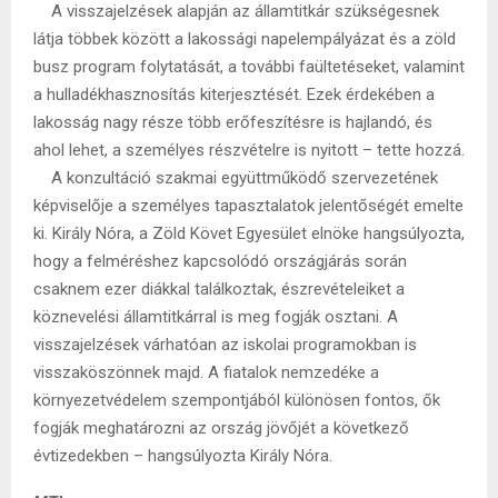
A visszajelzések alapján az államtitkár szükségesnek
látja többek között a lakossági napelempályázat és a zöld
busz program folytatását, a további faültetéseket, valamint
a hulladékhasznosítás kiterjesztését. Ezek érdekében a
lakosság nagy része több erőfeszítésre is hajlandó, és
ahol lehet, a személyes részvételre is nyitott – tette hozzá.
A konzultáció szakmai együttműködő szervezetének
képviselője a személyes tapasztalatok jelentőségét emelte
ki. Király Nóra, a Zöld Követ Egyesület elnöke hangsúlyozta,
hogy a felméréshez kapcsolódó országjárás során
csaknem ezer diákkal találkoztak, észrevételeiket a
köznevelési államtitkárral is meg fogják osztani. A
visszajelzések várhatóan az iskolai programokban is
visszaköszönnek majd. A fiatalok nemzedéke a
környezetvédelem szempontjából különösen fontos, ők
fogják meghatározni az ország jövőjét a következő
évtizedekben – hangsúlyozta Király Nóra.