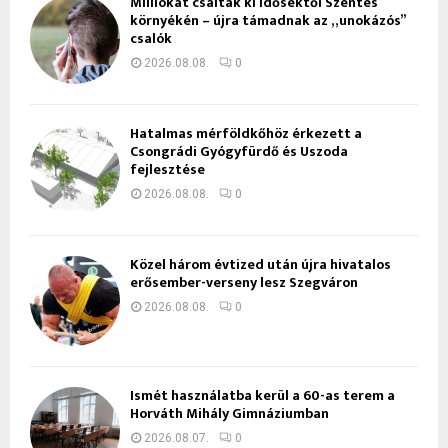
Milliókat csaltak ki idősektől Szentes
környékén – újra támadnak az „unokázós”
csalók
2026.08.08.
0
Hatalmas mérföldkőhöz érkezett a
Csongrádi Gyógyfürdő és Uszoda
fejlesztése
2026.08.08.
0
Közel három évtized után újra hivatalos
erősember-verseny lesz Szegváron
2026.08.08.
0
Ismét használatba kerül a 60-as terem a
Horváth Mihály Gimnáziumban
2026.08.07.
0