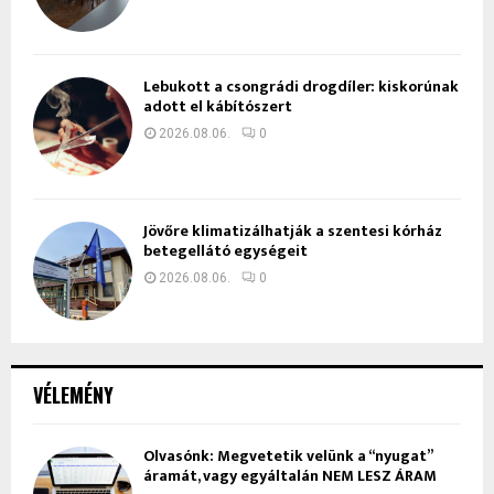
Lebukott a csongrádi drogdíler: kiskorúnak
adott el kábítószert
2026.08.06.
0
Jövőre klimatizálhatják a szentesi kórház
betegellátó egységeit
2026.08.06.
0
VÉLEMÉNY
Olvasónk: Megvetetik velünk a “nyugat”
áramát, vagy egyáltalán NEM LESZ ÁRAM