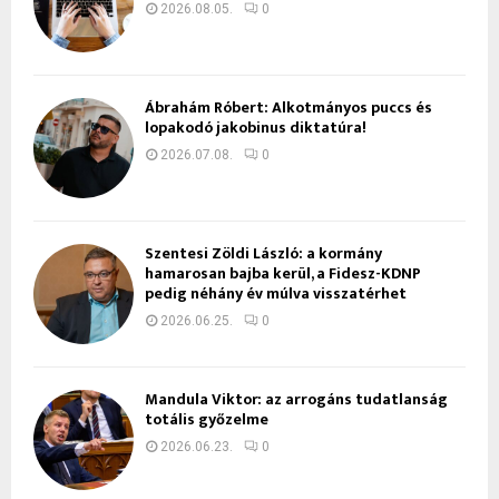
2026.08.05.
0
Ábrahám Róbert: Alkotmányos puccs és
lopakodó jakobinus diktatúra!
2026.07.08.
0
Szentesi Zöldi László: a kormány
hamarosan bajba kerül, a Fidesz-KDNP
pedig néhány év múlva visszatérhet
2026.06.25.
0
Mandula Viktor: az arrogáns tudatlanság
totális győzelme
2026.06.23.
0