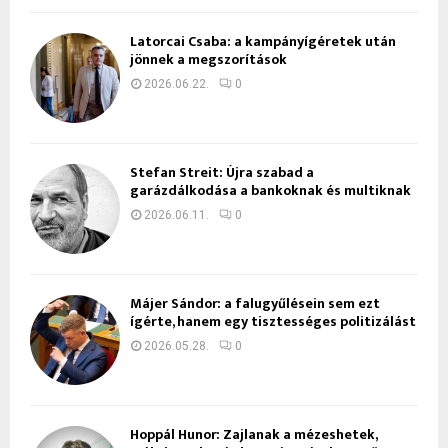
Latorcai Csaba: a kampányígéretek után
jönnek a megszorítások
2026.06.22.
0
Stefan Streit: Újra szabad a
garázdálkodása a bankoknak és multiknak
2026.06.11.
0
Májer Sándor: a falugyűlésein sem ezt
ígérte, hanem egy tisztességes politizálást
2026.05.28.
0
Hoppál Hunor: Zajlanak a mézeshetek,