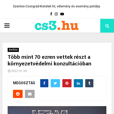
Szentes-Csongrád-Kistelek hír, vélemény és esemény portálja.
Facebook
Instagram
Youtube
PRIMARY
MENU
Belföld
Több mint 70 ezren vettek részt a
környezetvédelmi konzultációban
2022.01.05.
MEGOSZTÁS