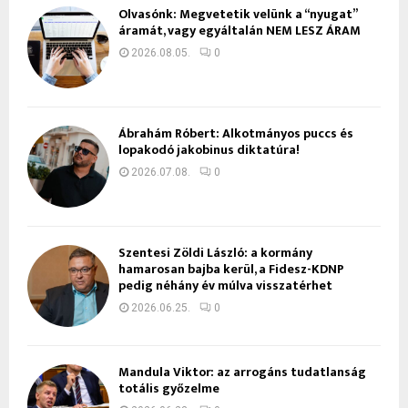
Olvasónk: Megvetetik velünk a “nyugat”
áramát, vagy egyáltalán NEM LESZ ÁRAM
2026.08.05.
0
Ábrahám Róbert: Alkotmányos puccs és
lopakodó jakobinus diktatúra!
2026.07.08.
0
Szentesi Zöldi László: a kormány
hamarosan bajba kerül, a Fidesz-KDNP
pedig néhány év múlva visszatérhet
2026.06.25.
0
Mandula Viktor: az arrogáns tudatlanság
totális győzelme