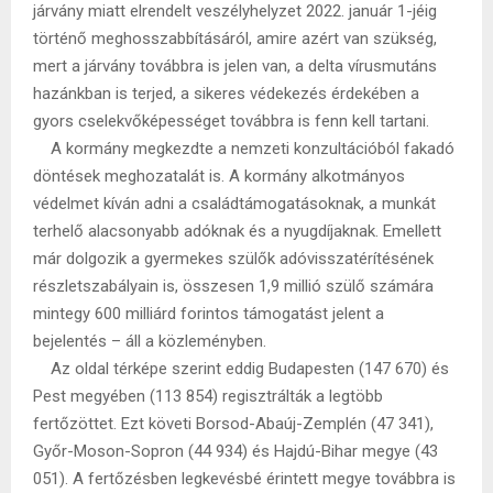
járvány miatt elrendelt veszélyhelyzet 2022. január 1-jéig
történő meghosszabbításáról, amire azért van szükség,
mert a járvány továbbra is jelen van, a delta vírusmutáns
hazánkban is terjed, a sikeres védekezés érdekében a
gyors cselekvőképességet továbbra is fenn kell tartani.
A kormány megkezdte a nemzeti konzultációból fakadó
döntések meghozatalát is. A kormány alkotmányos
védelmet kíván adni a családtámogatásoknak, a munkát
terhelő alacsonyabb adóknak és a nyugdíjaknak. Emellett
már dolgozik a gyermekes szülők adóvisszatérítésének
részletszabályain is, összesen 1,9 millió szülő számára
mintegy 600 milliárd forintos támogatást jelent a
bejelentés – áll a közleményben.
Az oldal térképe szerint eddig Budapesten (147 670) és
Pest megyében (113 854) regisztrálták a legtöbb
fertőzöttet. Ezt követi Borsod-Abaúj-Zemplén (47 341),
Győr-Moson-Sopron (44 934) és Hajdú-Bihar megye (43
051). A fertőzésben legkevésbé érintett megye továbbra is