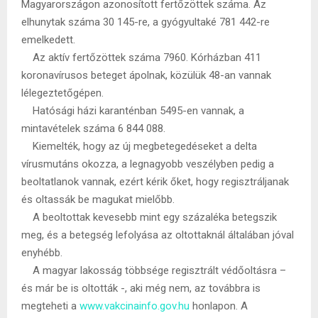
Magyarországon azonosított fertőzöttek száma. Az
elhunytak száma 30 145-re, a gyógyultaké 781 442-re
emelkedett.
Az aktív fertőzöttek száma 7960. Kórházban 411
koronavírusos beteget ápolnak, közülük 48-an vannak
lélegeztetőgépen.
Hatósági házi karanténban 5495-en vannak, a
mintavételek száma 6 844 088.
Kiemelték, hogy az új megbetegedéseket a delta
vírusmutáns okozza, a legnagyobb veszélyben pedig a
beoltatlanok vannak, ezért kérik őket, hogy regisztráljanak
és oltassák be magukat mielőbb.
A beoltottak kevesebb mint egy százaléka betegszik
meg, és a betegség lefolyása az oltottaknál általában jóval
enyhébb.
A magyar lakosság többsége regisztrált védőoltásra –
és már be is oltották -, aki még nem, az továbbra is
megteheti a
www.vakcinainfo.gov.hu
honlapon. A