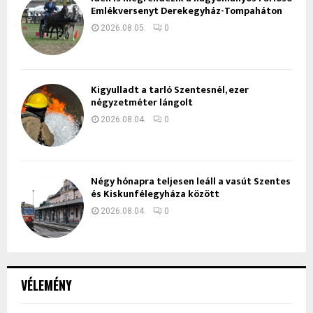
Emlékversenyt Derekegyház-Tompaháton
2026.08.05.
0
Kigyulladt a tarló Szentesnél, ezer
négyzetméter lángolt
2026.08.04.
0
Négy hónapra teljesen leáll a vasút Szentes
és Kiskunfélegyháza között
2026.08.04.
0
VÉLEMÉNY