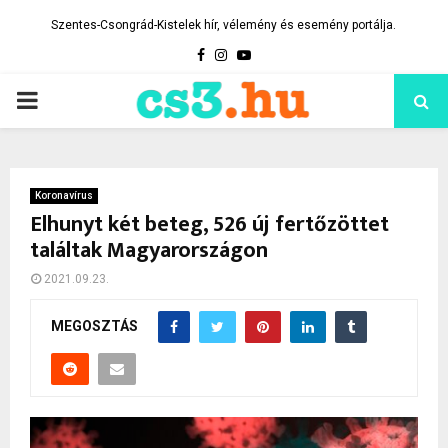
Szentes-Csongrád-Kistelek hír, vélemény és esemény portálja.
Facebook
Instagram
Youtube
PRIMARY
MENU
Koronavírus
Elhunyt két beteg, 526 új fertőzöttet
találtak Magyarországon
2021.09.23.
MEGOSZTÁS