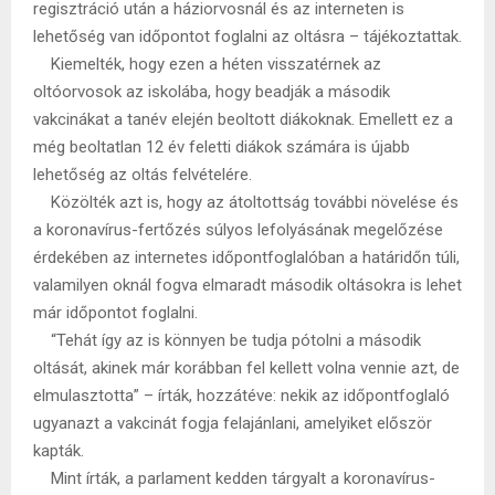
regisztráció után a háziorvosnál és az interneten is
lehetőség van időpontot foglalni az oltásra – tájékoztattak.
Kiemelték, hogy ezen a héten visszatérnek az
oltóorvosok az iskolába, hogy beadják a második
vakcinákat a tanév elején beoltott diákoknak. Emellett ez a
még beoltatlan 12 év feletti diákok számára is újabb
lehetőség az oltás felvételére.
Közölték azt is, hogy az átoltottság további növelése és
a koronavírus-fertőzés súlyos lefolyásának megelőzése
érdekében az internetes időpontfoglalóban a határidőn túli,
valamilyen oknál fogva elmaradt második oltásokra is lehet
már időpontot foglalni.
“Tehát így az is könnyen be tudja pótolni a második
oltását, akinek már korábban fel kellett volna vennie azt, de
elmulasztotta” – írták, hozzátéve: nekik az időpontfoglaló
ugyanazt a vakcinát fogja felajánlani, amelyiket először
kapták.
Mint írták, a parlament kedden tárgyalt a koronavírus-