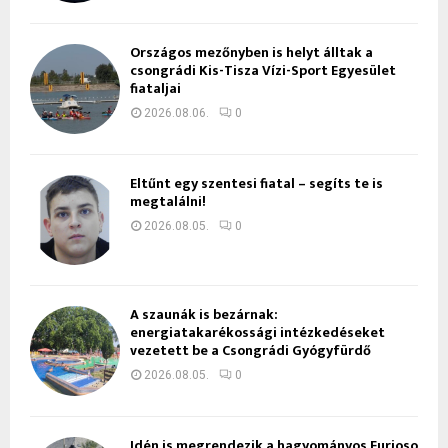
Országos mezőnyben is helyt álltak a
csongrádi Kis-Tisza Vízi-Sport Egyesület
fiataljai
2026.08.06.
0
Eltűnt egy szentesi fiatal – segíts te is
megtalálni!
2026.08.05.
0
A szaunák is bezárnak:
energiatakarékossági intézkedéseket
vezetett be a Csongrádi Gyógyfürdő
2026.08.05.
0
Idén is megrendezik a hagyományos Furioso