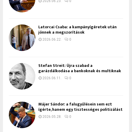
2026.06.23.
0
Latorcai Csaba: a kampányígéretek után
jönnek a megszorítások
2026.06.22.
0
Stefan Streit: Újra szabad a
garázdálkodása a bankoknak és multiknak
2026.06.11.
0
Májer Sándor: a falugyűlésein sem ezt
ígérte, hanem egy tisztességes politizálást
2026.05.28.
0