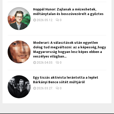
Hoppál Hunor: Zajlanak a mézeshetek,
méltánytalan és bosszúvezérelt a győztes
2026.05.12.
0
Moderari: A választások után egyetlen
dolog tud megváltozni: az a képesség, hogy
Magyarország hogyan lesz képes ebben a
veszélyes világban...
2026.04.03.
0
Egy tiszás aktivista lerántotta a leplet
Bárkányi Bence sötét múltjáról
2026.03.27.
0