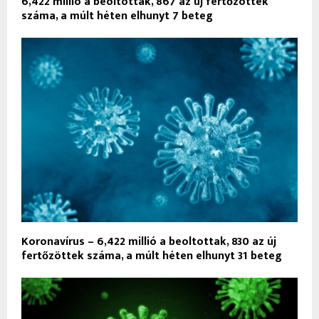
6,422 millió a beoltottak, 867 az új fertőzöttek
száma, a múlt héten elhunyt 7 beteg
Koronavírus – 6,422 millió a beoltottak, 830 az új
fertőzöttek száma, a múlt héten elhunyt 31 beteg