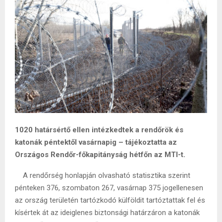
1020 határsértő ellen intézkedtek a rendőrök és
katonák péntektől vasárnapig – tájékoztatta az
Országos Rendőr-főkapitányság hétfőn az MTI-t.
A rendőrség honlapján olvasható statisztika szerint
pénteken 376, szombaton 267, vasárnap 375 jogellenesen
az ország területén tartózkodó külföldit tartóztattak fel és
kísértek át az ideiglenes biztonsági határzáron a katonák