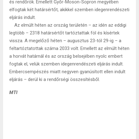
és rendőrök. Emellett Győr-Moson-Sopron megyében
elfogtak két határsértőt, akikkel szemben idegenrendészeti
eljárás indult.
Az elmúlt héten az ország területén – az idén az eddigi
legtöbb – 2318 határsértőt tartóztattak föl és kísértek
vissza. A megelőző héten – augusztus 23-tól 29-ig – a
feltartóztatottak száma 2033 volt. Emellett az elmúlt héten
a horvát határnál és az ország belsejében nyolc embert
fogtak el, velük szemben idegenrendészeti eljárás indult.
Embercsempészés miatt negyven gyanúsított ellen indult
eljárás – derül ki a rendőrségi összesítésből.
MTI