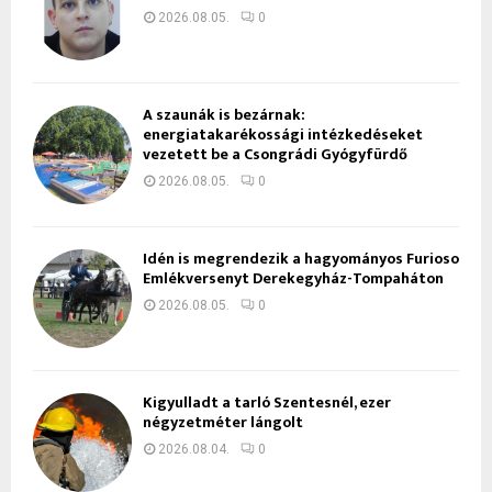
2026.08.05.
0
A szaunák is bezárnak:
energiatakarékossági intézkedéseket
vezetett be a Csongrádi Gyógyfürdő
2026.08.05.
0
Idén is megrendezik a hagyományos Furioso
Emlékversenyt Derekegyház-Tompaháton
2026.08.05.
0
Kigyulladt a tarló Szentesnél, ezer
négyzetméter lángolt
2026.08.04.
0