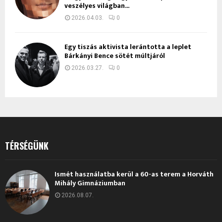
veszélyes világban...
2026.04.03.
0
Egy tiszás aktivista lerántotta a leplet
Bárkányi Bence sötét múltjáról
2026.03.27.
0
TÉRSÉGÜNK
Ismét használatba kerül a 60-as terem a Horváth
Mihály Gimnáziumban
2026.08.07.