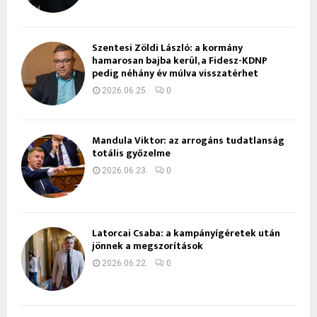
Szentesi Zöldi László: a kormány
hamarosan bajba kerül, a Fidesz-KDNP
pedig néhány év múlva visszatérhet
2026.06.25.
0
Mandula Viktor: az arrogáns tudatlanság
totális győzelme
2026.06.23.
0
Latorcai Csaba: a kampányígéretek után
jönnek a megszorítások
2026.06.22.
0