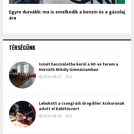
Egyre durvább: ma is emelkedik a benzin és a gázolaj
ára
TÉRSÉGÜNK
Ismét használatba kerül a 60-as terem a
Horváth Mihály Gimnáziumban
2026.08.07.
0
Lebukott a csongrádi drogdíler: kiskorúnak
adott el kábítószert
2026.08.06.
0