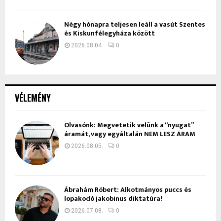
Négy hónapra teljesen leáll a vasút Szentes
és Kiskunfélegyháza között
2026.08.04.
0
VÉLEMÉNY
Olvasónk: Megvetetik velünk a “nyugat”
áramát, vagy egyáltalán NEM LESZ ÁRAM
2026.08.05.
0
Ábrahám Róbert: Alkotmányos puccs és
lopakodó jakobinus diktatúra!
2026.07.08.
0