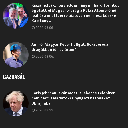
Kiszámolták, hogy eddig hány milliárd forintot
égetett el Magyarország a Paksi Atomerőmű
leállása miatt: erre biztosan nem lesz büszke
Kapitány...
2026.08.06.
Amiről Magyar Péter hallgat: Sokszorosan
drágábban jön az áram?
2026.08.06.
GAZDASÁG
Boris Johnson: akár most is lehetne telepíteni
nem harci feladatokra nyugati katonákat
Ukrajnába
2026.02.22.