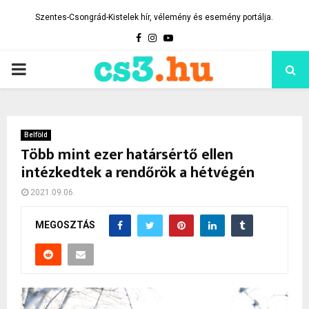
Szentes-Csongrád-Kistelek hír, vélemény és esemény portálja.
Facebook
Instagram
Youtube
PRIMARY
MENU
Belföld
Több mint ezer határsértő ellen
intézkedtek a rendőrök a hétvégén
2021.09.06.
MEGOSZTÁS