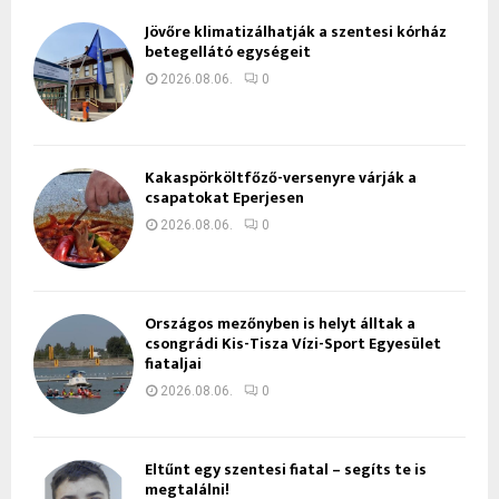
Jövőre klimatizálhatják a szentesi kórház
betegellátó egységeit
2026.08.06.
0
Kakaspörköltfőző-versenyre várják a
csapatokat Eperjesen
2026.08.06.
0
Országos mezőnyben is helyt álltak a
csongrádi Kis-Tisza Vízi-Sport Egyesület
fiataljai
2026.08.06.
0
Eltűnt egy szentesi fiatal – segíts te is
megtalálni!