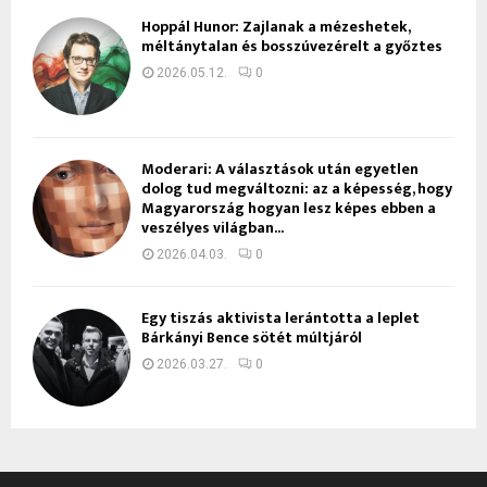
Hoppál Hunor: Zajlanak a mézeshetek,
méltánytalan és bosszúvezérelt a győztes
2026.05.12.
0
Moderari: A választások után egyetlen
dolog tud megváltozni: az a képesség, hogy
Magyarország hogyan lesz képes ebben a
veszélyes világban...
2026.04.03.
0
Egy tiszás aktivista lerántotta a leplet
Bárkányi Bence sötét múltjáról
2026.03.27.
0