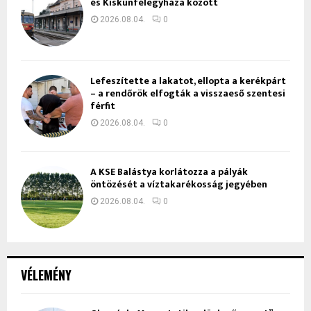
és Kiskunfélegyháza között
2026.08.04.
0
Lefeszítette a lakatot, ellopta a kerékpárt
– a rendőrök elfogták a visszaeső szentesi
férfit
2026.08.04.
0
A KSE Balástya korlátozza a pályák
öntözését a víztakarékosság jegyében
2026.08.04.
0
VÉLEMÉNY