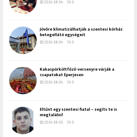
2026.08.06.
0
Jövőre klimatizálhatják a szentesi kórház
betegellátó egységeit
2026.08.06.
0
Kakaspörköltfőző-versenyre várják a
csapatokat Eperjesen
2026.08.06.
0
Eltűnt egy szentesi fiatal – segíts te is
megtalálni!
2026.08.05.
0