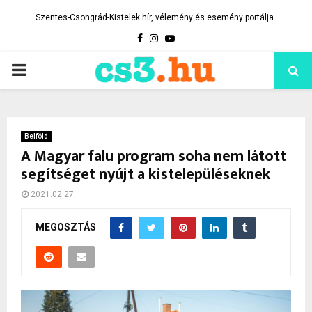
Szentes-Csongrád-Kistelek hír, vélemény és esemény portálja.
Facebook
Instagram
Youtube
PRIMARY
MENU
Belföld
A Magyar falu program soha nem látott
segítséget nyújt a kistelepüléseknek
2021.02.27.
MEGOSZTÁS