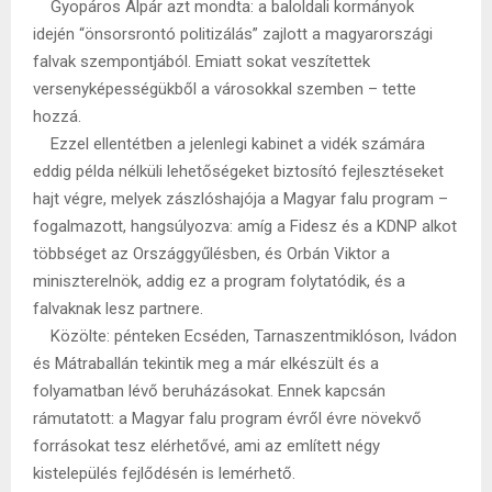
Gyopáros Alpár azt mondta: a baloldali kormányok
idején “önsorsrontó politizálás” zajlott a magyarországi
falvak szempontjából. Emiatt sokat veszítettek
versenyképességükből a városokkal szemben – tette
hozzá.
Ezzel ellentétben a jelenlegi kabinet a vidék számára
eddig példa nélküli lehetőségeket biztosító fejlesztéseket
hajt végre, melyek zászlóshajója a Magyar falu program –
fogalmazott, hangsúlyozva: amíg a Fidesz és a KDNP alkot
többséget az Országgyűlésben, és Orbán Viktor a
miniszterelnök, addig ez a program folytatódik, és a
falvaknak lesz partnere.
Közölte: pénteken Ecséden, Tarnaszentmiklóson, Ivádon
és Mátraballán tekintik meg a már elkészült és a
folyamatban lévő beruházásokat. Ennek kapcsán
rámutatott: a Magyar falu program évről évre növekvő
forrásokat tesz elérhetővé, ami az említett négy
kistelepülés fejlődésén is lemérhető.