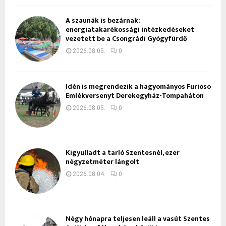
A szaunák is bezárnak:
energiatakarékossági intézkedéseket
vezetett be a Csongrádi Gyógyfürdő
2026.08.05.
0
Idén is megrendezik a hagyományos Furioso
Emlékversenyt Derekegyház-Tompaháton
2026.08.05.
0
Kigyulladt a tarló Szentesnél, ezer
négyzetméter lángolt
2026.08.04.
0
Négy hónapra teljesen leáll a vasút Szentes