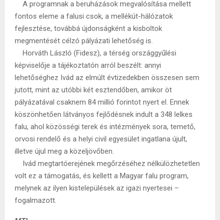
A programnak a beruházások megvalósítása mellett
fontos eleme a falusi csok, a mellékút-hálózatok
fejlesztése, továbbá újdonságként a kisboltok
megmentését célzó pályázati lehetőség is.
Horváth László (Fidesz), a térség országgyűlési
képviselője a tájékoztatón arról beszélt: annyi
lehetőséghez Ivád az elmúlt évtizedekben összesen sem
jutott, mint az utóbbi két esztendőben, amikor öt
pályázatával csaknem 84 millió forintot nyert el. Ennek
köszönhetően látványos fejlődésnek indult a 348 lelkes
falu, ahol közösségi terek és intézmények sora, temető,
orvosi rendelő és a helyi civil egyesület ingatlana újult,
illetve újul meg a közeljövőben.
Ivád megtartóerejének megőrzéséhez nélkülözhetetlen
volt ez a támogatás, és kellett a Magyar falu program,
melynek az ilyen kistelepülések az igazi nyertesei –
fogalmazott.