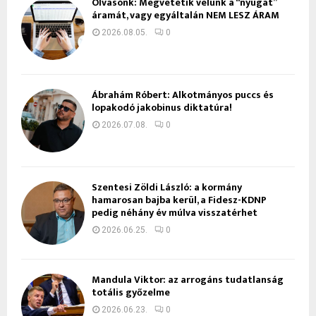
Olvasónk: Megvetetik velünk a “nyugat”
áramát, vagy egyáltalán NEM LESZ ÁRAM
2026.08.05.
0
Ábrahám Róbert: Alkotmányos puccs és
lopakodó jakobinus diktatúra!
2026.07.08.
0
Szentesi Zöldi László: a kormány
hamarosan bajba kerül, a Fidesz-KDNP
pedig néhány év múlva visszatérhet
2026.06.25.
0
Mandula Viktor: az arrogáns tudatlanság
totális győzelme
2026.06.23.
0