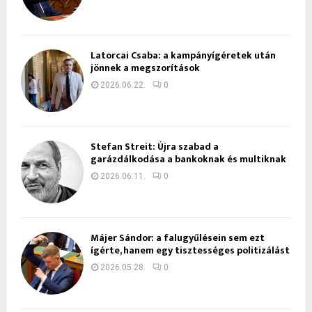
Latorcai Csaba: a kampányígéretek után
jönnek a megszorítások
2026.06.22.
0
Stefan Streit: Újra szabad a
garázdálkodása a bankoknak és multiknak
2026.06.11.
0
Májer Sándor: a falugyűlésein sem ezt
ígérte, hanem egy tisztességes politizálást
2026.05.28.
0