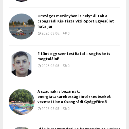
Országos mezőnyben is helyt álltak a
csongrádi Kis-Tisza Vízi-Sport Egyesület
fiataljai
2026.08.06.
0
Eltűnt egy szentesi fiatal – segíts te is
megtalálni!
2026.08.05.
0
A szaunák is bezárnak:
energiatakarékossági intézkedéseket
vezetett be a Csongrádi Gyógyfürdő
2026.08.05.
0