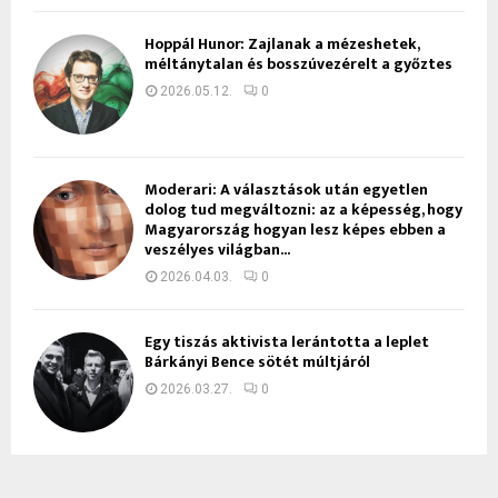
Hoppál Hunor: Zajlanak a mézeshetek,
méltánytalan és bosszúvezérelt a győztes
2026.05.12.
0
Moderari: A választások után egyetlen
dolog tud megváltozni: az a képesség, hogy
Magyarország hogyan lesz képes ebben a
veszélyes világban...
2026.04.03.
0
Egy tiszás aktivista lerántotta a leplet
Bárkányi Bence sötét múltjáról
2026.03.27.
0