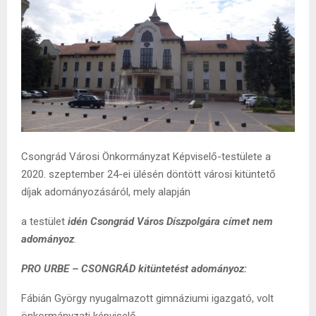
Csongrád Városi Önkormányzat Képviselő-testülete a
2020. szeptember 24-ei ülésén döntött városi kitüntető
díjak adományozásáról, mely alapján
a testület
idén Csongrád Város Díszpolgára címet nem
adományoz
.
PRO URBE – CSONGRÁD kitüntetést adományoz:
Fábián György nyugalmazott gimnáziumi igazgató, volt
önkormányzati képviselő,