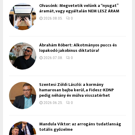
Olvasónk: Megvetetik velünk a “nyugat”
áramát, vagy egyáltalán NEM LESZ ÁRAM
2026.08.05.
0
Ábrahám Róbert: Alkotmányos puccs és
lopakodó jakobinus diktatúra!
2026.07.08.
0
Szentesi Zöldi László: a kormány
hamarosan bajba kerül, a Fidesz-KDNP
pedig néhány év múlva visszatérhet
2026.06.25.
0
Mandula Viktor: az arrogáns tudatlanság
totális győzelme