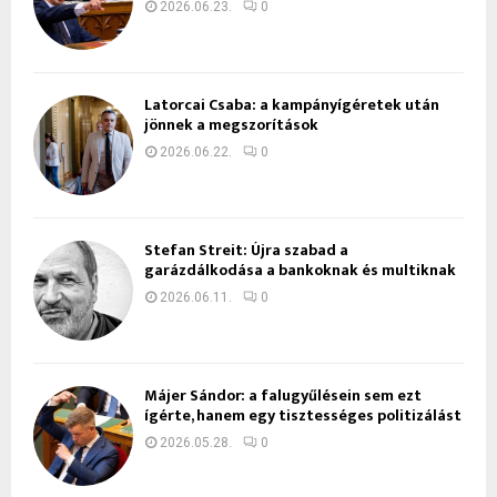
2026.06.23.
0
Latorcai Csaba: a kampányígéretek után
jönnek a megszorítások
2026.06.22.
0
Stefan Streit: Újra szabad a
garázdálkodása a bankoknak és multiknak
2026.06.11.
0
Májer Sándor: a falugyűlésein sem ezt
ígérte, hanem egy tisztességes politizálást
2026.05.28.
0