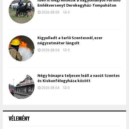
Idén is megrendezik a hagyományos Furioso
Emlékversenyt Derekegyház-Tompaháton
2026.08.05.
0
Kigyulladt a tarló Szentesnél, ezer
négyzetméter lángolt
2026.08.04.
0
Négy hónapra teljesen leáll a vasút Szentes
és Kiskunfélegyháza között
2026.08.04.
0
VÉLEMÉNY