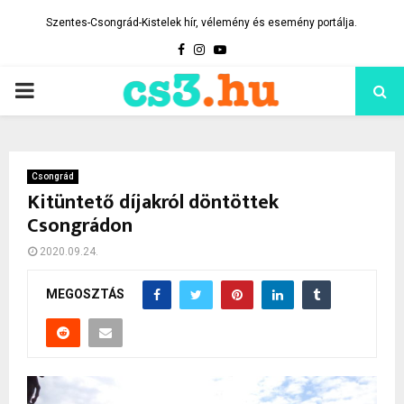
Szentes-Csongrád-Kistelek hír, vélemény és esemény portálja.
Facebook
Instagram
Youtube
PRIMARY
MENU
Csongrád
Kitüntető díjakról döntöttek
Csongrádon
2020.09.24.
MEGOSZTÁS