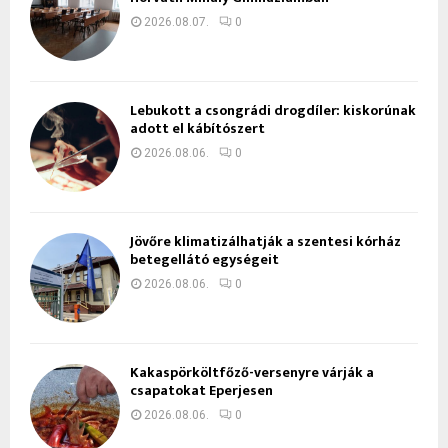
2026.08.07.
0
Lebukott a csongrádi drogdíler: kiskorúnak
adott el kábítószert
2026.08.06.
0
Jövőre klimatizálhatják a szentesi kórház
betegellátó egységeit
2026.08.06.
0
Kakaspörköltfőző-versenyre várják a
csapatokat Eperjesen
2026.08.06.
0