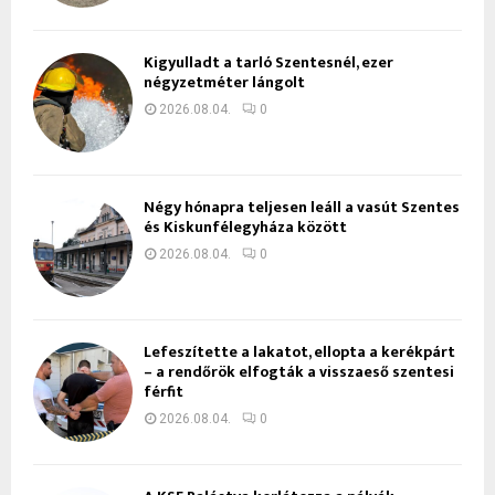
Kigyulladt a tarló Szentesnél, ezer
négyzetméter lángolt
2026.08.04.
0
Négy hónapra teljesen leáll a vasút Szentes
és Kiskunfélegyháza között
2026.08.04.
0
Lefeszítette a lakatot, ellopta a kerékpárt
– a rendőrök elfogták a visszaeső szentesi
férfit
2026.08.04.
0