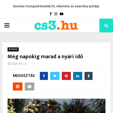
Szentes-Csongrád-Kistelek hír, vélemény és esemény portálja.
Facebook
Instagram
Youtube
PRIMARY
MENU
Belföld
Még napokig marad a nyári idő
2020.09.13.
MEGOSZTÁS