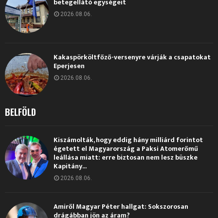
betegellátó egységeit
2026.08.06.
Kakaspörköltfőző-versenyre várják a csapatokat
Eperjesen
2026.08.06.
BELFÖLD
Kiszámolták, hogy eddig hány milliárd forintot
égetett el Magyarország a Paksi Atomerőmű
leállása miatt: erre biztosan nem lesz büszke
Kapitány...
2026.08.06.
Amiről Magyar Péter hallgat: Sokszorosan
drágábban jön az áram?