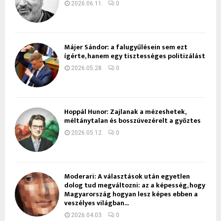
2026.06.11.
0
Májer Sándor: a falugyűlésein sem ezt
ígérte, hanem egy tisztességes politizálást
2026.05.28.
0
Hoppál Hunor: Zajlanak a mézeshetek,
méltánytalan és bosszúvezérelt a győztes
2026.05.12.
0
Moderari: A választások után egyetlen
dolog tud megváltozni: az a képesség, hogy
Magyarország hogyan lesz képes ebben a
veszélyes világban...
2026.04.03.
0