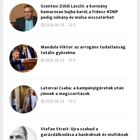
Szentesi Zöldi László: a kormány
hamarosan bajba kerül, a Fidesz-KDNP
pedig néhány év múlva visszatérhet
2026.06.25.
0
Mandula Viktor: az arrogáns tudatlanság
totális győzelme
2026.06.23.
0
Latorcai Csaba: a kampányígéretek után
jönnek a megszorítások
2026.06.22.
0
Stefan Streit: Újra szabad a
garázdálkodása a bankoknak és multiknak