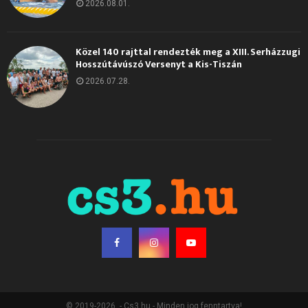
2026.08.01.
Közel 140 rajttal rendezték meg a XIII. Serházzugi
Hosszútávúszó Versenyt a Kis-Tiszán
2026.07.28.
© 2019-2026. - Cs3.hu - Minden jog fenntartva!