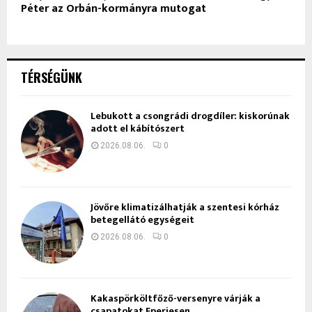
Péter az Orbán-kormányra mutogat
TÉRSÉGÜNK
Lebukott a csongrádi drogdíler: kiskorúnak
adott el kábítószert
2026.08.06.
0
Jövőre klimatizálhatják a szentesi kórház
betegellátó egységeit
2026.08.06.
0
Kakaspörköltfőző-versenyre várják a
csapatokat Eperjesen