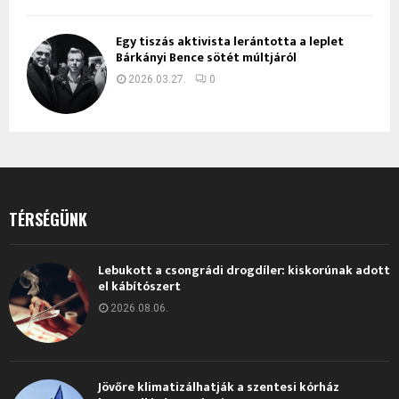
Egy tiszás aktivista lerántotta a leplet
Bárkányi Bence sötét múltjáról
2026.03.27.
0
TÉRSÉGÜNK
Lebukott a csongrádi drogdíler: kiskorúnak adott
el kábítószert
2026.08.06.
Jövőre klimatizálhatják a szentesi kórház