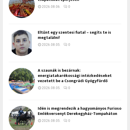
2026.08.06.
0
Eltűnt egy szentesi fiatal – segíts te is
megtalálni!
2026.08.05.
0
A szaunák is bezárnak:
energiatakarékossági intézkedéseket
vezetett be a Csongrádi Gyógyfürdő
2026.08.05.
0
Idén is megrendezik a hagyományos Furioso
Emlékversenyt Derekegyház-Tompaháton
2026.08.05.
0