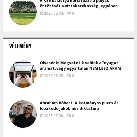
A KSE Balástya korlátozza a pályák
öntözését a víztakarékosság jegyében
2026.08.04.
0
VÉLEMÉNY
Olvasónk: Megvetetik velünk a “nyugat”
áramát, vagy egyáltalán NEM LESZ ÁRAM
2026.08.05.
0
Ábrahám Róbert: Alkotmányos puccs és
lopakodó jakobinus diktatúra!
2026.07.08.
0