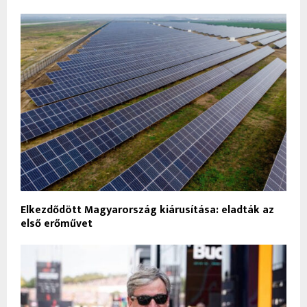
Elkezdődött Magyarország kiárusítása: eladták az
első erőművet