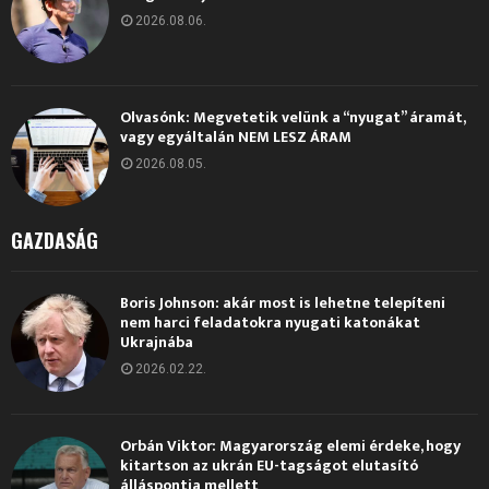
2026.08.06.
Olvasónk: Megvetetik velünk a “nyugat” áramát,
vagy egyáltalán NEM LESZ ÁRAM
2026.08.05.
GAZDASÁG
Boris Johnson: akár most is lehetne telepíteni
nem harci feladatokra nyugati katonákat
Ukrajnába
2026.02.22.
Orbán Viktor: Magyarország elemi érdeke, hogy
kitartson az ukrán EU-tagságot elutasító
álláspontja mellett