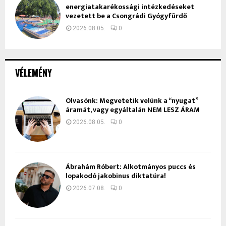
energiatakarékossági intézkedéseket
vezetett be a Csongrádi Gyógyfürdő
2026.08.05.
0
VÉLEMÉNY
Olvasónk: Megvetetik velünk a “nyugat”
áramát, vagy egyáltalán NEM LESZ ÁRAM
2026.08.05.
0
Ábrahám Róbert: Alkotmányos puccs és
lopakodó jakobinus diktatúra!
2026.07.08.
0