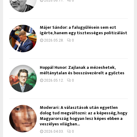
2026.06.11.
0
Májer Sándor: a falugyűlésein sem ezt
ígérte, hanem egy tisztességes politizálást
2026.05.28.
0
Hoppál Hunor: Zajlanak a mézeshetek,
méltánytalan és bosszúvezérelt a győztes
2026.05.12.
0
Moderari: A választások után egyetlen
dolog tud megváltozni: az a képesség, hogy
Magyarország hogyan lesz képes ebben a
veszélyes világban...
2026.04.03.
0