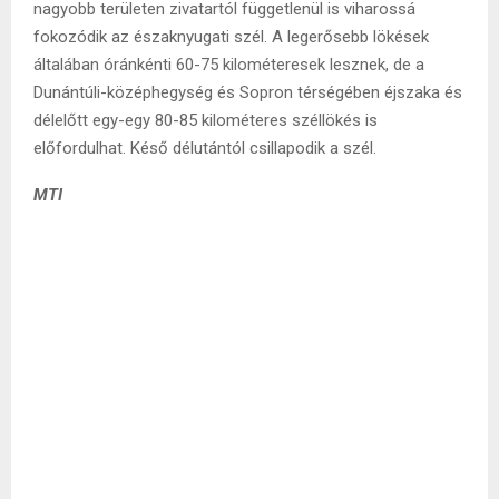
nagyobb területen zivatartól függetlenül is viharossá
fokozódik az északnyugati szél. A legerősebb lökések
általában óránkénti 60-75 kilométeresek lesznek, de a
Dunántúli-középhegység és Sopron térségében éjszaka és
délelőtt egy-egy 80-85 kilométeres széllökés is
előfordulhat. Késő délutántól csillapodik a szél.
MTI