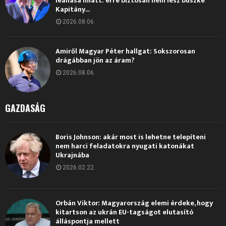
leállása miatt: erre biztosan nem lesz büszke
Kapitány...
2026.08.06.
Amiről Magyar Péter hallgat: Sokszorosan
drágábban jön az áram?
2026.08.06.
GAZDASÁG
Boris Johnson: akár most is lehetne telepíteni
nem harci feladatokra nyugati katonákat
Ukrajnába
2026.02.22.
Orbán Viktor: Magyarország elemi érdeke, hogy
kitartson az ukrán EU-tagságot elutasító
álláspontja mellett