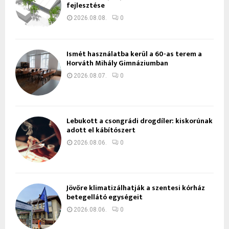
fejlesztése
2026.08.08.
0
Ismét használatba kerül a 60-as terem a
Horváth Mihály Gimnáziumban
2026.08.07.
0
Lebukott a csongrádi drogdíler: kiskorúnak
adott el kábítószert
2026.08.06.
0
Jövőre klimatizálhatják a szentesi kórház
betegellátó egységeit
2026.08.06.
0