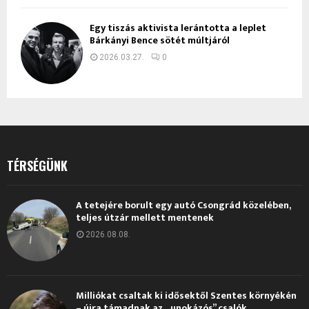
Egy tiszás aktivista lerántotta a leplet
Bárkányi Bence sötét múltjáról
2026.03.27.
0
TÉRSÉGÜNK
A tetejére borult egy autó Csongrád közelében,
teljes útzár mellett mentenek
2026.08.08.
Milliókat csaltak ki idősektől Szentes környékén
– újra támadnak az „unokázós” csalók