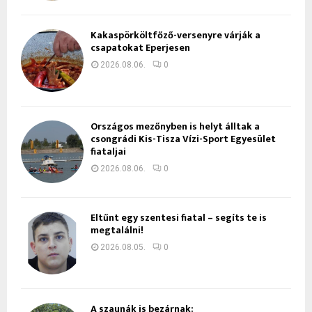
Kakaspörköltfőző-versenyre várják a
csapatokat Eperjesen
2026.08.06.
0
Országos mezőnyben is helyt álltak a
csongrádi Kis-Tisza Vízi-Sport Egyesület
fiataljai
2026.08.06.
0
Eltűnt egy szentesi fiatal – segíts te is
megtalálni!
2026.08.05.
0
A szaunák is bezárnak: