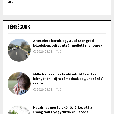
ára
TÉRSÉGÜNK
A tetejére borult egy autó Csongrád
közelében, teljes útzár mellett mentenek
2026.08.08.
0
Milliókat csaltak ki idősektől Szentes
környékén – újra támadnak az „unokázós”
csalók
2026.08.08.
0
Hatalmas mérföldkőhöz érkezett a
Csongrádi Gyógyfürdő és Uszoda