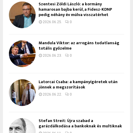
Szentesi Zöldi László: a kormány
hamarosan bajba kerül, a Fidesz-KDNP
pedig néhány év múlva visszatérhet
2026.06.25.
0
Mandula Viktor: az arrogáns tudatlanság
totális győzelme
2026.06.23.
0
Latorcai Csaba: a kampányígéretek után
jönnek a megszorítások
2026.06.22.
0
Stefan Streit: Újra szabad a
garázdálkodása a bankoknak és multiknak