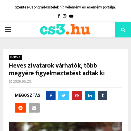
Szentes-Csongrád-Kistelek hír, vélemény és esemény portálja.
Facebook
Instagram
Youtube
PRIMARY
MENU
Belföld
Heves zivatarok várhatók, több
megyére figyelmeztetést adtak ki
2020.05.23.
MEGOSZTÁS