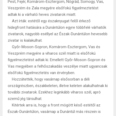
Pest, Fejér, Komárom-Esztergom, Nógrád, Somogy, Vas,
Veszprém és Zala megyére elsőfokú figyelmeztetést
adtak ki a várható heves zivatarok miatt.
Azt írták: estétől egy északnyugat felől érkező
hidegfront hatására a Dunántúlon egyre többfelé várhatók
zivatarok, nagyobb eséllyel az Észak-Dunántúlon hevesebb
zivatar is kialakulhat.
Győr-Moson-Sopron, Komárom-Esztergom, Vas és
Veszprém megyére a viharos szél miatt is elsőfokú
figyelmeztetést adtak ki. Emellett Győr-Moson-Sopron és
Vas megyében a felhőszakadás veszélye miatt ugyancsak
elsőfokú figyelmeztetés van érvényben.
Hozzátették, hogy vasárnap elsősorban a déli
országrészben, északkeleten, illetve keleten alakulhatnak ki
további zivatarok. Ezekhez leginkább viharos szél, apró
szemű jég társulhat.
Kitértek arra is, hogy a front mögött késő estétől az
Észak-Dunántúlon, vasárnap a Dunántúl más részein is