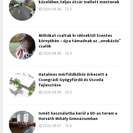
közelében, teljes útzár mellett mentenek
2026.08.08.
0
Milliókat csaltak ki idősektől Szentes
környékén – újra támadnak az „unokázós”
csalók
2026.08.08.
0
Hatalmas mérföldkőhöz érkezett a
Csongrádi Gyógyfürdő és Uszoda
fejlesztése
2026.08.08.
0
Ismét használatba kerül a 60-as terem a
Horváth Mihály Gimnáziumban
2026.08.07.
0