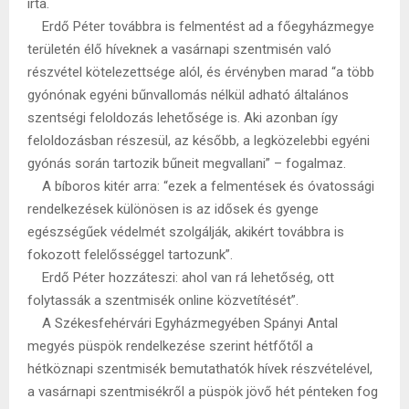
írta.
Erdő Péter továbbra is felmentést ad a főegyházmegye
területén élő híveknek a vasárnapi szentmisén való
részvétel kötelezettsége alól, és érvényben marad “a több
gyónónak egyéni bűnvallomás nélkül adható általános
szentségi feloldozás lehetősége is. Aki azonban így
feloldozásban részesül, az később, a legközelebbi egyéni
gyónás során tartozik bűneit megvallani” – fogalmaz.
A bíboros kitér arra: “ezek a felmentések és óvatossági
rendelkezések különösen is az idősek és gyenge
egészségűek védelmét szolgálják, akikért továbbra is
fokozott felelősséggel tartozunk”.
Erdő Péter hozzáteszi: ahol van rá lehetőség, ott
folytassák a szentmisék online közvetítését”.
A Székesfehérvári Egyházmegyében Spányi Antal
megyés püspök rendelkezése szerint hétfőtől a
hétköznapi szentmisék bemutathatók hívek részvételével,
a vasárnapi szentmisékről a püspök jövő hét pénteken fog