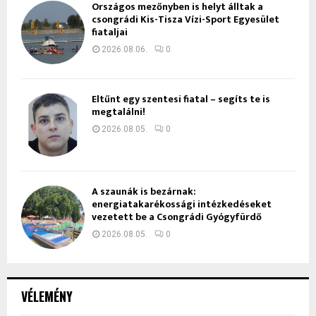
Országos mezőnyben is helyt álltak a
csongrádi Kis-Tisza Vízi-Sport Egyesület
fiataljai
2026.08.06.
0
Eltűnt egy szentesi fiatal – segíts te is
megtalálni!
2026.08.05.
0
A szaunák is bezárnak:
energiatakarékossági intézkedéseket
vezetett be a Csongrádi Gyógyfürdő
2026.08.05.
0
VÉLEMÉNY