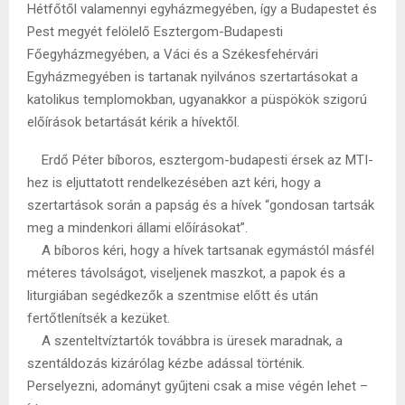
Hétfőtől valamennyi egyházmegyében, így a Budapestet és
Pest megyét felölelő Esztergom-Budapesti
Főegyházmegyében, a Váci és a Székesfehérvári
Egyházmegyében is tartanak nyilvános szertartásokat a
katolikus templomokban, ugyanakkor a püspökök szigorú
előírások betartását kérik a hívektől.
Erdő Péter bíboros, esztergom-budapesti érsek az MTI-
hez is eljuttatott rendelkezésében azt kéri, hogy a
szertartások során a papság és a hívek “gondosan tartsák
meg a mindenkori állami előírásokat”.
A bíboros kéri, hogy a hívek tartsanak egymástól másfél
méteres távolságot, viseljenek maszkot, a papok és a
liturgiában segédkezők a szentmise előtt és után
fertőtlenítsék a kezüket.
A szenteltvíztartók továbbra is üresek maradnak, a
szentáldozás kizárólag kézbe adással történik.
Perselyezni, adományt gyűjteni csak a mise végén lehet –