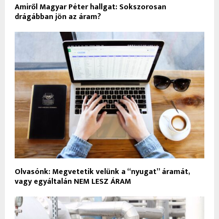
Amiről Magyar Péter hallgat: Sokszorosan
drágábban jön az áram?
Olvasónk: Megvetetik velünk a “nyugat” áramát,
vagy egyáltalán NEM LESZ ÁRAM