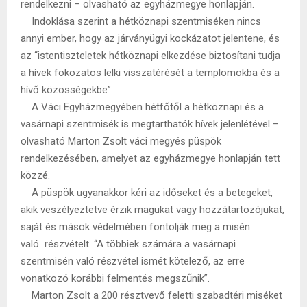
rendelkezni – olvasható az egyházmegye honlapján.
Indoklása szerint a hétköznapi szentmiséken nincs
annyi ember, hogy az járványügyi kockázatot jelentene, és
az “istentiszteletek hétköznapi elkezdése biztosítani tudja
a hívek fokozatos lelki visszatérését a templomokba és a
hívő közösségekbe”.
A Váci Egyházmegyében hétfőtől a hétköznapi és a
vasárnapi szentmisék is megtarthatók hívek jelenlétével –
olvasható Marton Zsolt váci megyés püspök
rendelkezésében, amelyet az egyházmegye honlapján tett
közzé.
A püspök ugyanakkor kéri az időseket és a betegeket,
akik veszélyeztetve érzik magukat vagy hozzátartozójukat,
saját és mások védelmében fontolják meg a misén
való részvételt. “A többiek számára a vasárnapi
szentmisén való részvétel ismét kötelező, az erre
vonatkozó korábbi felmentés megszűnik”.
Marton Zsolt a 200 résztvevő feletti szabadtéri miséket