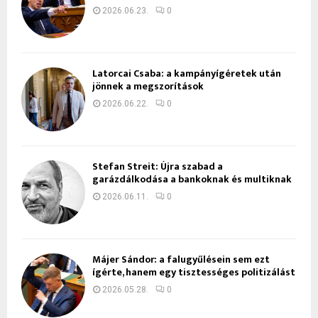
2026.06.23.
0
Latorcai Csaba: a kampányígéretek után
jönnek a megszorítások
2026.06.22.
0
Stefan Streit: Újra szabad a
garázdálkodása a bankoknak és multiknak
2026.06.11.
0
Májer Sándor: a falugyűlésein sem ezt
ígérte, hanem egy tisztességes politizálást
2026.05.28.
0