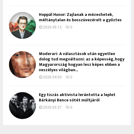
Hoppál Hunor: Zajlanak a mézeshetek,
méltánytalan és bosszúvezérelt a győztes
2026.05.12.
0
Moderari: A választások után egyetlen
dolog tud megváltozni: az a képesség, hogy
Magyarország hogyan lesz képes ebben a
veszélyes világban...
2026.04.03.
0
Egy tiszás aktivista lerántotta a leplet
Bárkányi Bence sötét múltjáról
2026.03.27.
0