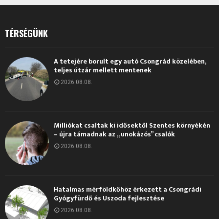
TÉRSÉGÜNK
A tetejére borult egy autó Csongrád közelében,
teljes útzár mellett mentenek
2026.08.08.
Milliókat csaltak ki idősektől Szentes környékén
– újra támadnak az „unokázós” csalók
2026.08.08.
Hatalmas mérföldkőhöz érkezett a Csongrádi
Gyógyfürdő és Uszoda fejlesztése
2026.08.08.