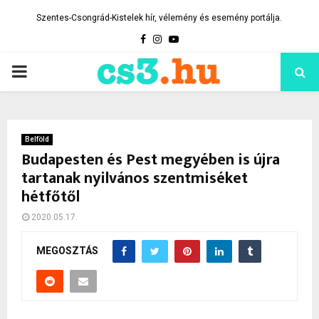
Szentes-Csongrád-Kistelek hír, vélemény és esemény portálja.
Facebook
Instagram
Youtube
PRIMARY
MENU
Belföld
Budapesten és Pest megyében is újra
tartanak nyilvános szentmiséket
hétfőtől
2020.05.17.
MEGOSZTÁS