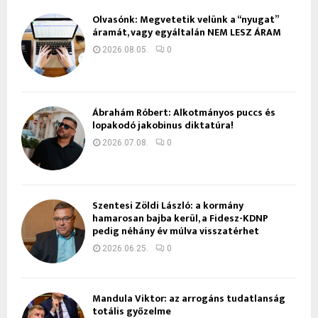
Olvasónk: Megvetetik velünk a “nyugat”
áramát, vagy egyáltalán NEM LESZ ÁRAM
2026.08.05.
0
Ábrahám Róbert: Alkotmányos puccs és
lopakodó jakobinus diktatúra!
2026.07.08.
0
Szentesi Zöldi László: a kormány
hamarosan bajba kerül, a Fidesz-KDNP
pedig néhány év múlva visszatérhet
2026.06.25.
0
Mandula Viktor: az arrogáns tudatlanság
totális győzelme